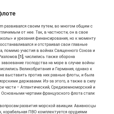
флоте
em развивался своим путем, во многом общим с
личимым от нее. Так, в частности, он в свое
колы» и урезания финансирования, но к моменту
восстанавливался и отстраивал свои главные
а, помимо участия в войнах Священного Союза и
 Разломов
[1]
, числились также оборона
 завоевание господства на море в случае войны
ислились Великобритания и Германия, однако к
бна выставить против них равные флоты, и была
орскими державами. Из-за этого, а также в силу
ри части – Атлантический, Средиземноморский и
. Основными чертами французского флота стали:
 вопросам развития морской авиации. Авианосцы
ах, корабельная ПВО комплектуется орудиями