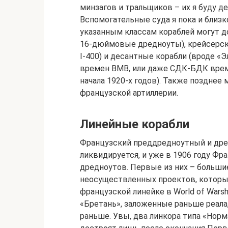
минзагов и тральщиков – их я буду д
Вспомогательные суда я пока и близ
указанным классам кораблей могут д
16-дюймовые дредноуты), крейсерски
I-400) и десантные корабли (вроде 
времен ВМВ, или даже СДК-БДК време
начала 1920-х годов). Также позднее
французской артиллерии.
Линейные корабли
Французский преддредноутный и дре
ликвидируется, и уже в 1906 году Фр
дредноутов. Первые из них – большие
неосуществленных проектов, которы
французской линейке в World of Wars
«Бретань», заложенные раньше реала,
раньше. Увы, два линкора типа «Норм