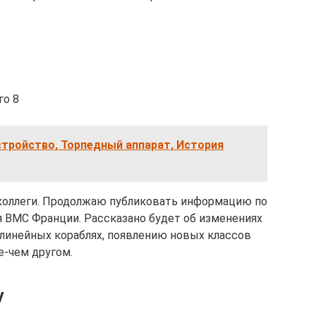
го 8
стройство, Торпедный аппарат, История
коллеги. Продолжаю публиковать информацию по
я ВМС Франции. Рассказано будет об изменениях
 линейных кораблях, появлению новых классов
е-чем другом.
у