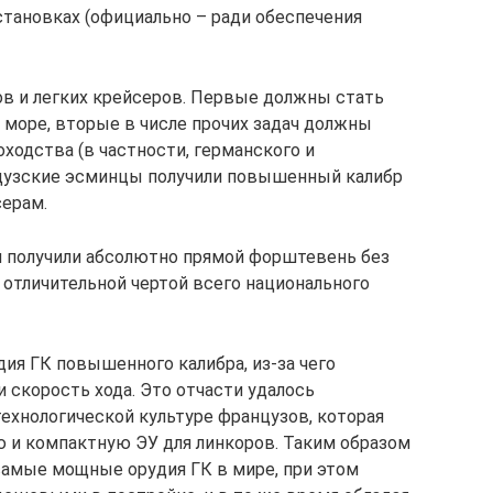
установках (официально – ради обеспечения
ов и легких крейсеров. Первые должны стать
 море, вторые в числе прочих задач должны
ходства (в частности, германского и
нцузские эсминцы получили повышенный калибр
серам.
и получили абсолютно прямой форштевень без
 отличительной чертой всего национального
ия ГК повышенного калибра, из-за чего
 скорость хода. Это отчасти удалось
ехнологической культуре французов, которая
ю и компактную ЭУ для линкоров. Таким образом
самые мощные орудия ГК в мире, при этом