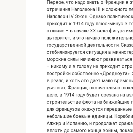
Первое, что надо знать о Франции в э
отречения Наполеона III и сложного п
Наполеон IV Эжен. Однако политическ
приходит к 1914 году плюс-минус в то
отличие – в начале XX века фигура и
авторитет, и это начало положительн
государственной деятельности. Сказал
стабилизируется ситуация в министер
морские силы начинают развиваться р
– никому и в голову не приходит стр
постройки собственно «Дредноута». 
в реале, и хоть это дает мало времен
увы и ах, Франция, окончательно окл
дело, в 1914 году будет срезана на в
строительстве флота на ближайшие 
для французов окажутся переданные 
небольшие боевые единицы. Корабли
Алжир и Испанию, и продолжат сража
вплоть до самого конца войны, показ