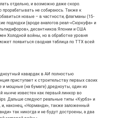
елать отдельно, и возможно даже скоро.
ко прорабатывать не собираюсь. Также к
обавиться новые – в частности, флагманы (15-
е подлодки (вроде аналогов реал-«Сюркуфа» и
«Эльпидифоров», десантников Японии и США
н Холодной войны, но в обработке уровня
 может появиться сводная таблица по ТТХ всей
дноутный кавардак в АИ полностью
анция приступает к строительству первых своих
 и мощные (на бумаге) дредноуты, один из
й нынче известен как первый линкор во
hips. Дальше следуют реальные типы «Курбэ» и
 и, наконец, «Норманди», также заложенный
анди» так никогда и не будут достроены, а два