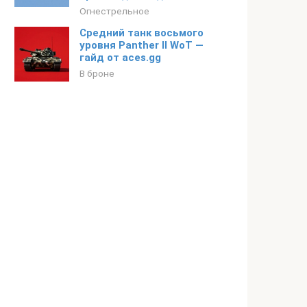
Огнестрельное
Средний танк восьмого
уровня Panther II WoT —
гайд от aces.gg
В броне