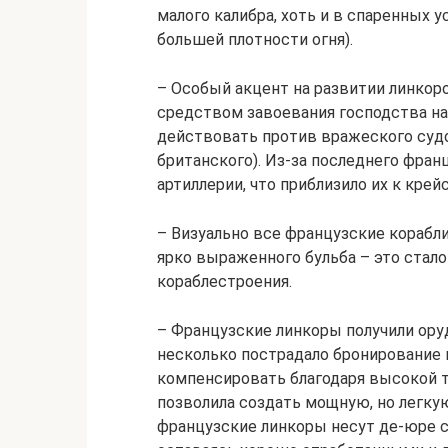
малого калибра, хоть и в спаренных 
большей плотности огня).
– Особый акцент на развитии линкор
средством завоевания господства на
действовать против вражеского судо
британского). Из-за последнего фра
артиллерии, что приблизило их к крей
– Визуально все французские корабл
ярко выраженного бульба – это стало
кораблестроения.
– Французские линкоры получили оруд
несколько пострадало бронирование и
компенсировать благодаря высокой т
позволила создать мощную, но легку
французские линкоры несут де-юре 