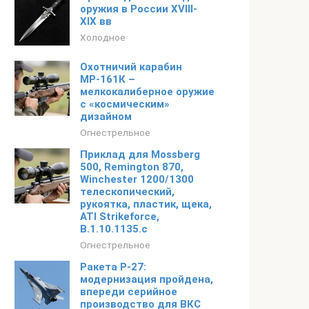
оружия в России XVIII-
XIX вв
Холодное
Охотничий карабин
МР-161К –
мелкокалиберное оружие
с «космическим»
дизайном
Огнестрельное
Приклад для Mossberg
500, Remington 870,
Winchester 1200/1300
телескопический,
рукоятка, пластик, щека,
ATI Strikeforce,
B.1.10.1135.c
Огнестрельное
Ракета Р-27:
модернизация пройдена,
впереди серийное
производство для ВКС