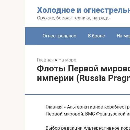
Перейти
Холодное и огнестрель
к
контенту
Оружие, боевая техника, награды
Огнестрельное
В броне
На мо
Главная
»
На море
Флоты Первой мирово
империи (Russia Pragma
Главная » Альтернативное кораблест
Первой мировой. ВМС Французской имп
Выбор редакции Альтернативное кор