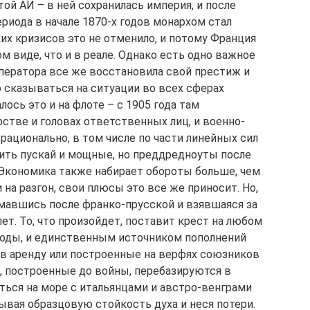
той АИ – в ней сохранилась империя, и после
ериода в начале 1870-х годов монархом стал
их кризисов это не отменило, и потому Франция
м виде, что и в реале. Однако есть одно важное
мператора все же восстановила свой престиж и
о сказываться на ситуации во всех сферах
ось это и на флоте – с 1905 года там
стве и головах ответственных лиц, и военно-
ационально, в том числе по части линейных сил
оить пускай и мощные, но преддредноуты после
Экономика также набирает обороты больше, чем
и на разгон, свои плюсы это все же приносит. Но,
емавшись после франко-прусской и взявшаяся за
злет. То, что произойдет, поставит крест на любом
годы, и единственным источником пополнений
в аренду или построенные на верфях союзников
, построенные до войны, перебазируются в
ться на море с итальянцами и австро-венграми
ывая образцовую стойкость духа и неся потери.