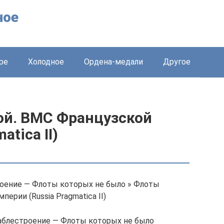
ное
ре
Холодное
Ордена-медали
Другое
й. ВМС Французской
tica II)
роение — Флоты которых не было » Флоты
ерии (Russia Pragmatica II)
аблестроение — Флоты которых не было