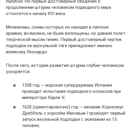
палубой. Но первые достоверные сведения о
продолжении штурма человеком подводного мира
относятся к началу XVI века.
Механизмы, схемы которых он находил в папских
архивах, возможно, не были воплощены, но давали полет
творческой мысли гению. Первый достоверный чертеж
подлодки на мускульной тяге принадлежит именно
великому Леонардо.
После него, история развития штурма глубин человеком
ускоряется:
1538 год ─ морская супердержава Испания
проводит испытания подводного колокола при
императоре Карле V;
1620 (ориентировочно) год ─ механик Корнелиус
Дреббель с королём Иаковым I проводят первый
запуск весельной подлодки с экипажем из 15
человек;