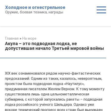
Перейти
Холодное и огнестрельное
к
Оружие, боевая техника, награды
контенту
Главная
»
На море
Акула – это подводная лодка, не
допустившая начало Третьей мировой войны
XIX век ознаменовался рядом научно-фантастических
предсказаний. Одним из таких, казалось, невероятным,
проектом была подводная лодка «Наутилус»,
придуманная писателем Жюлем Верном. К тому моменту
существовала лишь одна цельнометаллическая
субмарина, с которой запускались ракеты – подводная
лодка российского учёного Шильдера. Однако уже
вскоре технический прогресс всех стран был вынужден