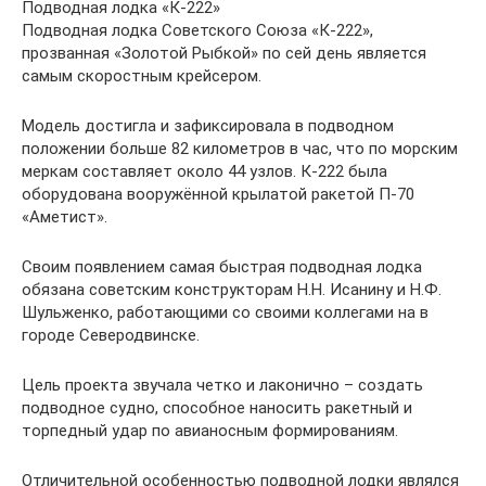
Подводная лодка «К-222»
Подводная лодка Советского Союза «К-222»,
прозванная «Золотой Рыбкой» по сей день является
самым скоростным крейсером.
Модель достигла и зафиксировала в подводном
положении больше 82 километров в час, что по морским
меркам составляет около 44 узлов. К-222 была
оборудована вооружённой крылатой ракетой П-70
«Аметист».
Своим появлением самая быстрая подводная лодка
обязана советским конструкторам Н.Н. Исанину и Н.Ф.
Шульженко, работающими со своими коллегами на в
городе Северодвинске.
Цель проекта звучала четко и лаконично – создать
подводное судно, способное наносить ракетный и
торпедный удар по авианосным формированиям.
Отличительной особенностью подводной лодки являлся