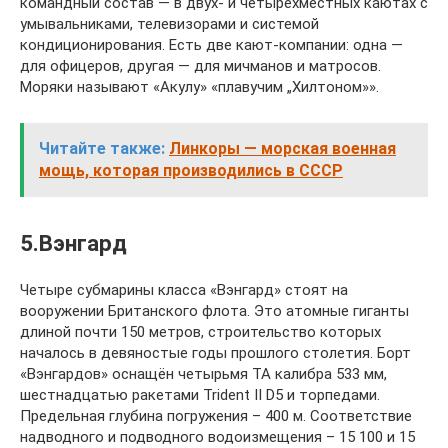
командный состав — в двух- и четырёхместных каютах с
умывальниками, телевизорами и системой
кондиционирования. Есть две кают-компании: одна —
для офицеров, другая — для мичманов и матросов.
Моряки называют «Акулу» «плавучим „Хилтоном»».
Читайте также:
Линкоры — морская военная
мощь, которая производились в СССР
5.Вэнгард
Четыре субмарины класса «Вэнгард» стоят на
вооружении Британского флота. Это атомные гиганты
длиной почти 150 метров, строительство которых
началось в девяностые годы прошлого столетия. Борт
«Вэнгардов» оснащён четырьмя ТА калибра 533 мм,
шестнадцатью ракетами Trident II D5 и торпедами.
Предельная глубина погружения – 400 м. Соответствие
надводного и подводного водоизмещения – 15 100 и 15