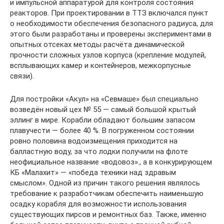
и импульсной аппаратурой для контроля состояния
реакторов. При проектировании в ТТЗ включался пункт
о необходимости обеспечения безопасного радиуса, для
этого были разработаны и проверены экспериментами в
опытных отсеках методы расчёта динамической
прочности сложных узлов корпуса (крепление модулей,
всплывающих камер и контейнеров, межкорпусные
связи).
Для постройки «Акул» на «Севмаше» был специально
возведён новый цех № 55 — самый большой крытый
эллинг в мире. Корабли обладают большим запасом
плавучести — более 40 %. В погруженном состоянии
ровно половина водоизмещения приходится на
балластную воду, за что лодки получили на флоте
неофициальное название «водовоз»., а в конкурирующем
КБ «Малахит» — «победа техники над здравым
смыслом». Одной из причин такого решения являлось
требование к разработчикам обеспечить наименьшую
осадку корабля для возможности использования
существующих пирсов и ремонтных баз. Также, именно