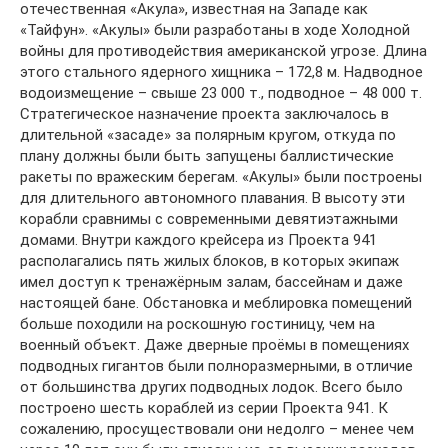
отечественная «Акула», известная на Западе как
«Тайфун». «Акулы» были разработаны в ходе Холодной
войны для противодействия американской угрозе. Длина
этого стального ядерного хищника – 172,8 м. Надводное
водоизмещение – свыше 23 000 т., подводное – 48 000 т.
Стратегическое назначение проекта заключалось в
длительной «засаде» за полярным кругом, откуда по
плану должны были быть запущены баллистические
ракеты по вражеским берегам. «Акулы» были построены
для длительного автономного плавания. В высоту эти
корабли сравнимы с современными девятиэтажными
домами. Внутри каждого крейсера из Проекта 941
располагались пять жилых блоков, в которых экипаж
имел доступ к тренажёрным залам, бассейнам и даже
настоящей бане. Обстановка и меблировка помещений
больше походили на роскошную гостиницу, чем на
военный объект. Даже дверные проёмы в помещениях
подводных гигантов были полноразмерными, в отличие
от большинства других подводных лодок. Всего было
построено шесть кораблей из серии Проекта 941. К
сожалению, просуществовали они недолго – менее чем