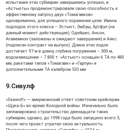
испытания этих субмарин завершились успешно, и
«Астьюты» продемонстрировали свою способность к
эффективному запуску двух «Томагавков»
одновременно, для успешного поражения цели. Имена
подлодок этого класса – Эстьют, Эмбуш, Артфул (на
данный момент действующие), Одейшес, Ансон,
Агамемнон (заложены и ожидают завершения) и Аякс
(подписан контракт на выпуск). Длина этих лодок
достигает 97 м в длину, глубина погружения – 300 м,
водоизмещение – 7 800 т. «Астьют» оснащён 6 ТА по 480
мм, ракетами типов «Томагавк» и «Гарпун» и
дополнительными ТА калибром 533 мм.
9.Сивулф
«Seawolf» — американский ответ советским крейсерам
«Щука-Б» во время Холодной войны. Изначально было
запланировано строительство двенадцати таких
субмарин, однако, до 1998 года было запущено всего 3,
после чего проект утратил свою актуальность.
Протяжённость корпуса «Сивулфа» — 107,6 м.