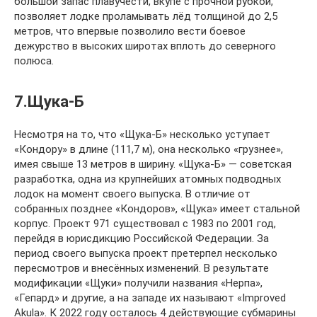
большой запас плавучести, вкупе с прочной рубкой,
позволяет лодке проламывать лёд толщиной до 2,5
метров, что впервые позволило вести боевое
дежурство в высоких широтах вплоть до северного
полюса.
7.Щука-Б
Несмотря на то, что «Щука-Б» несколько уступает
«Кондору» в длине (111,7 м), она несколько «грузнее»,
имея свыше 13 метров в ширину. «Щука-Б» — советская
разработка, одна из крупнейших атомных подводных
лодок на момент своего выпуска. В отличие от
собранных позднее «Кондоров», «Щука» имеет стальной
корпус. Проект 971 существовал с 1983 по 2001 год,
перейдя в юрисдикцию Российской Федерации. За
период своего выпуска проект претерпел несколько
пересмотров и внесённых изменений. В результате
модификации «Щуки» получили названия «Нерпа»,
«Гепард» и другие, а на западе их называют «Improved
Akula». К 2022 году осталось 4 действующие субмарины