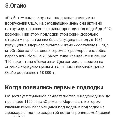
3.Огайо
«Огайо» — самые крупные подлодки, стоящие на
вооружении США. На сегодняшний день они активно
патрулируют границы страны, проводя под водой до 60%
времени. При этом подлодки этой серии довольно
старые – первая из них была спущена на воду в 1081
году. Длина ядерного гиганта «Огайо» составляет 170,7
м. «Огайо» за счёт своих огромных размеров способна
перевозить больше 20 ракет типа Трайдент II и свыше
150 ракет типа «Томагавк». Для запуска снарядов на
«Огайо» предусмотрены 4 ТА 533 мм. Водоизмещение
Огайо составляет 18 800 т.
Когда появились первые подлодки
Существует туманное свидетельство о недошедшем до
нас эпосе 1190 года «Салман и Моролф», в котором
главный герой перемещался под водой в подлодке из
драккара с плотно закрытой водонепроницаемой кожей