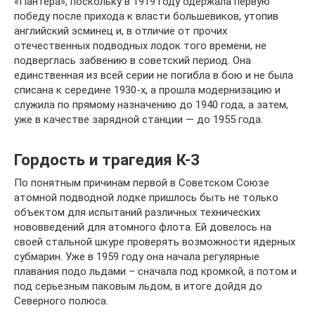
«Пантера», поскольку в 1919 году одержала первую
победу после прихода к власти большевиков, утопив
английский эсминец и, в отличие от прочих
отечественных подводных лодок того времени, не
подверглась забвению в советский период. Она
единственная из всей серии не погибла в бою и не была
списана к середине 1930-х, а прошла модернизацию и
служила по прямому назначению до 1940 года, а затем,
уже в качестве зарядной станции — до 1955 года.
Гордость и трагедия К-3
По понятным причинам первой в Советском Союзе
атомной подводной лодке пришлось быть не только
объектом для испытаний различных технических
нововведений для атомного флота. Ей довелось на
своей стальной шкуре проверять возможности ядерных
субмарин. Уже в 1959 году она начала регулярные
плавания подо льдами – сначала под кромкой, а потом и
под серьезным паковым льдом, в итоге дойдя до
Северного полюса.