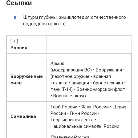
Ссылки
Штурм глубины: энциклопедия отечественного
подводного флота)
[ + ]
Россия
Армия
(модернизация ВС) • Вооружения •
Вооружённые
(пехотное оружие • военная
силы
техника • авиация • бронетехника •
танк Т-14) • Военно-морской флот
• Военные округа
Герб России • Флаг России • Девиз
России • Гимн России •
Символика
Георгиевская лента •
Национальные символы России
Правители России