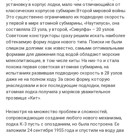
установку в корпус лодки, мало чем отличающийся от
классических корпусов субмарин Второй мировой войны.
Это существенно ограничивало их подводную скорость:
у первой в мире атомной субмарины, «Наутилуса», она
составляла 23 узла, у второй, «Сивулфа» – 20 узлов.
Советские конструкторы сразу решили искать наиболее
обтекаемую форму лодки нового типа. Поиски не были
слишком долгими: как известно, самыми оптимальными
формами для движения под водой обладают морские
млекопитающие, в том числе киты. На них-то и стала
похожа первая советская атомная субмарина, на
испытаниях развившая подводную скорость в 28 узлов
даже не на полном ходу. За свою форму, которую
унаследовали и все последующие подлодки, первая
атомная лодка получила у моряков уважительное
прозвище «Кит».
Несмотря на множество проблем и сложностей,
сопровождающих создание любого нового механизма,
лодка К-3 пусть с опозданием, но была построена. Ее
заложили 24 сентября 1955 года и спустили на воду два