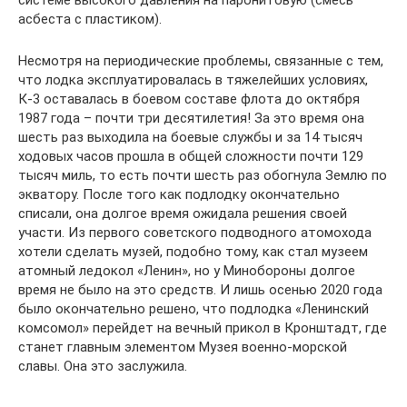
системе высокого давления на паронитовую (смесь
асбеста с пластиком).
Несмотря на периодические проблемы, связанные с тем,
что лодка эксплуатировалась в тяжелейших условиях,
К-3 оставалась в боевом составе флота до октября
1987 года – почти три десятилетия! За это время она
шесть раз выходила на боевые службы и за 14 тысяч
ходовых часов прошла в общей сложности почти 129
тысяч миль, то есть почти шесть раз обогнула Землю по
экватору. После того как подлодку окончательно
списали, она долгое время ожидала решения своей
участи. Из первого советского подводного атомохода
хотели сделать музей, подобно тому, как стал музеем
атомный ледокол «Ленин», но у Минобороны долгое
время не было на это средств. И лишь осенью 2020 года
было окончательно решено, что подлодка «Ленинский
комсомол» перейдет на вечный прикол в Кронштадт, где
станет главным элементом Музея военно-морской
славы. Она это заслужила.