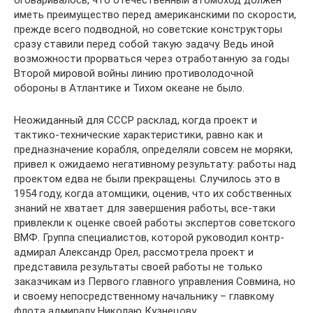
оговаривалось, что отечественный атомоход должен
иметь преимущество перед американскими по скорости,
прежде всего подводной, но советские конструкторы
сразу ставили перед собой такую задачу. Ведь иной
возможности прорваться через отработанную за годы
Второй мировой войны линию противолодочной
обороны в Атлантике и Тихом океане не было.
Неожиданный для СССР расклад, когда проект и
тактико-технические характеристики, равно как и
предназначение корабля, определяли совсем не моряки,
привел к ожидаемо негативному результату: работы над
проектом едва не были прекращены. Случилось это в
1954 году, когда атомщики, оценив, что их собственных
знаний не хватает для завершения работы, все-таки
привлекли к оценке своей работы экспертов советского
ВМФ. Группа специалистов, которой руководил контр-
адмирал Александр Орел, рассмотрела проект и
представила результаты своей работы не только
заказчикам из Первого главного управления Совмина, но
и своему непосредственному начальнику – главкому
флота адмиралу Николаю Кузнецову.