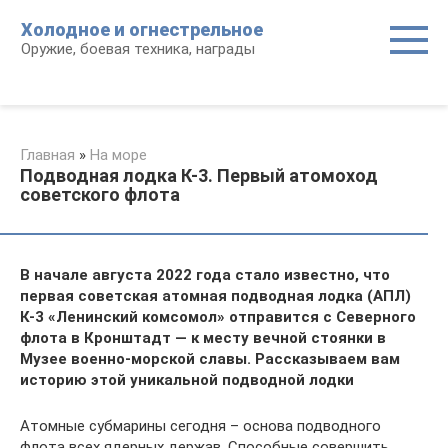
Перейти
Холодное и огнестрельное
к
Оружие, боевая техника, награды
контенту
Главная
»
На море
Подводная лодка К-3. Первый атомоход
советского флота
В начале августа 2022 года
стало известно
, что
первая советская атомная подводная лодка (АПЛ)
К-3 «Ленинский комсомол» отправится с Северного
флота в Кронштадт — к месту вечной стоянки в
Музее военно-морской славы. Рассказываем вам
историю этой уникальной подводной лодки
Атомные субмарины сегодня – основа подводного
флота всех ядерных держав. Способные совершить