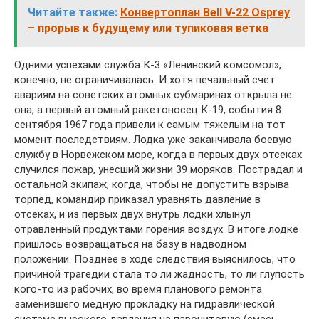
Читайте также:
Конвертоплан Bell V-22 Osprey
– прорыв к будущему или тупиковая ветка
Одними успехами служба К-3 «Ленинский комсомол»,
конечно, не ограничивалась. И хотя печальный счет
авариям на советских атомных субмаринах открыла не
она, а первый атомный ракетоносец К-19, события 8
сентября 1967 года привели к самым тяжелым на тот
момент последствиям. Лодка уже заканчивала боевую
службу в Норвежском море, когда в первых двух отсеках
случился пожар, унесший жизни 39 моряков. Пострадал и
остальной экипаж, когда, чтобы не допустить взрыва
торпед, командир приказал уравнять давление в
отсеках, и из первых двух внутрь лодки хлынул
отравленный продуктами горения воздух. В итоге лодке
пришлось возвращаться на базу в надводном
положении. Позднее в ходе следствия выяснилось, что
причиной трагедии стала то ли жадность, то ли глупость
кого-то из рабочих, во время планового ремонта
заменившего медную прокладку на гидравлической