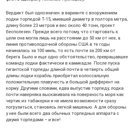
Вердикт был однозначен: в варианте с вооружением
лодки торпедой Т-15, имевшей диаметр в полтора метра,
длину более 23 метров и вес около 40 тонн, проект
бесполезен. Прежде всего потому, что стартовать к
цели она могла лишь на расстоянии до 50 км от нее, а
линия противолодочной обороны США в те годы
начиналась за 100 миль, то есть почти за 200 км от
берега. Было и еще одно обстоятельство, превращавшее
команду лодки фактически в камикадзе. После пуска
гигантской торпеды длиной почти в четверть общей
длины лодки корабль приобретал колоссальную
положительную плавучесть и большой дифферент на
корму. Другими словами, едва выпустив торпеду, лодка
почти наверняка выскакивала на поверхность моря как
чертик из табакерки и не имела возможности сразу
погрузиться, становясь легкой мишенью. А для обороны
у нее были всего два обычных торпедных аппарата с
двумя торпедами – и все!