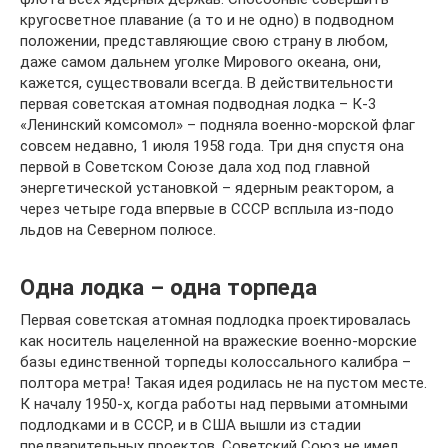
кругосветное плавание (а то и не одно) в подводном
положении, представляющие свою страну в любом,
даже самом дальнем уголке Мирового океана, они,
кажется, существовали всегда. В действительности
первая советская атомная подводная лодка – К-3
«Ленинский комсомол» – подняла военно-морской флаг
совсем недавно, 1 июля 1958 года. Три дня спустя она
первой в Советском Союзе дала ход под главной
энергетической установкой – ядерным реактором, а
через четыре года впервые в СССР всплыла из-подо
льдов на Северном полюсе.
Одна лодка – одна торпеда
Первая советская атомная подлодка проектировалась
как носитель нацеленной на вражеские военно-морские
базы единственной торпеды колоссального калибра –
полтора метра! Такая идея родилась не на пустом месте.
К началу 1950-х, когда работы над первыми атомными
подлодками и в СССР, и в США вышли из стадии
предварительных проектов, Советский Союз не имел