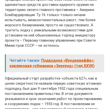
адекватных средств доставки ядерного оружия на
территорию своего главного противника – Америки.
Бомбардировщик Ту-16 только-только начали
испытывать, межконтинентальных ракет, тем более
морского базирования, просто не существовало. А
тратить лодку с уникальными возможностями для
установки на ней обыкновенных торпед инициатору
проекта – Первому главному управлению при Совете
Министров СССР – не хотелось.
Читайте также:
Подводное «Вундерваффе»:
карликовая субмарина «Зеехунд» (тип XXVII)
Официальный старт разработке «объекта 627», как в
целях секретности назвали первую советскую атомную
подлодку, был дан 9 сентября 1952 года специальным
постановлением правительства. В этом документе
указывался и срок окончания работ по проектированию
и сооружению лодки – 1955 год. В постановлении не