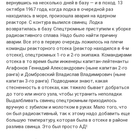
вернувшись на несколько дней в базу — и в поход. 13
октября 1967 года, когда лодка в очередной раз
находилась в море, произошла авария на ядерном
реакторе. С контура вылился свинец. Лодка
возвратилась в базу. Спецтрюмные приступили к уборке
радиоактивного сплава. Надо было найти причину
аварии. Все это в первую очередь ложилось на плечи
команды реакторного отсека (реактор находился в 4-м
отсеке), спецтрюмных 1-го и 2-го экипажа. Командирами
отсека в то время были инженеры капитан-лейтенанты
Агафонов Геннадий Александрович (ныне капитан 2-го
ранга) и Домбровский Владислав Владимирович (ныне
капитан 3-го ранга). Подводники знают, какая
стесненность в отсеках, как тяжело бывает добраться
до того или иного узла, чтобы устранить неполадки.
Выдалбливать свинец спецтрюмным приходилось
вручную с зубилом и молотком в руках. Мало того, что
он был радиоактивный, так к этому надо добавить еще
большую температуру, которая была в отсеке в районе
разлива свинца. Это был просто АД!