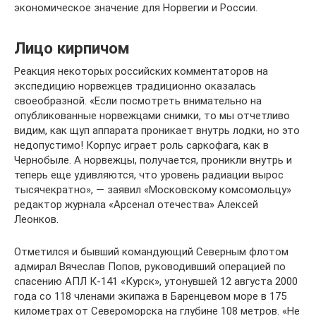
экономическое значение для Норвегии и России.
Лицо кирпичом
Реакция некоторых российских комментаторов на
экспедицию норвежцев традиционно оказалась
своеобразной. «Если посмотреть внимательно на
опубликованные норвежцами снимки, то мы отчетливо
видим, как щуп аппарата проникает внутрь лодки, но это
недопустимо! Корпус играет роль саркофага, как в
Чернобыле. А норвежцы, получается, проникли внутрь и
теперь еще удивляются, что уровень радиации вырос
тысячекратно», — заявил «Московскому комсомольцу»
редактор журнала «Арсенал отечества» Алексей
Леонков.
Отметился и бывший командующий Северным флотом
адмирал Вячеслав Попов, руководивший операцией по
спасению АПЛ К-141 «Курск», утонувшей 12 августа 2000
года со 118 членами экипажа в Баренцевом море в 175
километрах от Североморска на глубине 108 метров. «Не