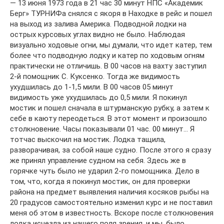
— 13 июня 1973 года в 21 час 30 минут НПС «Академик
Берг» ТУРНИФа снялся с якоря в Находке в рейс и пошел
на выход из залива Америка. Подводной лодки на
острых курсовых углах видно не было. Наблюдая
визуально ходовые огни, мы думали, что идет катер, тем
более что подводную лодку и катер по ходовым огням
практически не отличишь. В 00 часов на вахту заступил
2-й помощник С. Куксенко. Тогда же видимость
ухудшилась до 1-1,5 мили. В 00 часов 05 минут
видимость уже ухудшилась до 0,5 мили. Я покинул
мостик и пошел сначала в штурманскую рубку, а затем к
себе в каюту переодеться. В этот момент и произошло
столкновение. Часы показывали 01 час. 00 минут… Я
тотчас выскочил на мостик. Лодка тащила,
разворачивая, за собой наше судно. После этого я сразу
же принял управление судном на себя. Здесь же в
горячке чуть было не ударил 2-го помощника. Дело в
том, что, когда я покинул мостик, он для проверки
района на предмет выявления наличия косяков рыбы на
20 градусов самостоятельно изменил курс и не поставил
меня об этом в известность. Вскоре после столкновения
лодка исчезла из нашего поля зрения, и мы, было,