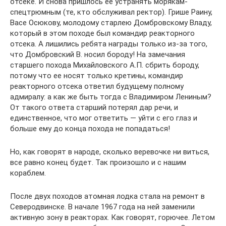
отсеке. И снова пришлось ее устранять морякам-
спецтрюмным (те, кто обслуживал ректор). Грише Раину,
Васе Осюкову, молодому старлею Домбровскому Владу,
который в этом походе был командир реакторного
отсека. А лишились ребята награды только из-за того,
что Домбровский В. носил бороду! На замечания
старшего похода Михайловского А.П. сбрить бороду,
потому что ее носят только кретины, командир
реакторного отсека ответил будущему полному
адмиралу: а как же быть тогда с Владимиром Лениным?
От такого ответа старший потерял дар речи, и
единственное, что мог ответить — уйти с его глаз и
больше ему до конца похода не попадаться!
Но, как говорят в народе, сколько веревочке ни виться,
все равно конец будет. Так произошло и с нашим
кораблем.
После двух походов атомная лодка стала на ремонт в
Северодвинске. В начале 1967 года на ней заменили
активную зону в реакторах. Как говорят, горючее. Летом