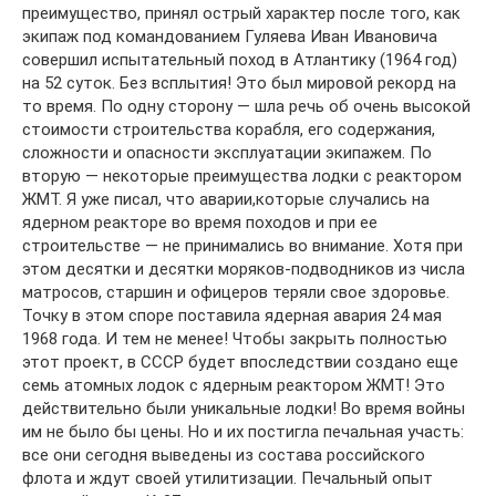
преимущество, принял острый характер после того, как
экипаж под командованием Гуляева Иван Ивановича
совершил испытательный поход в Атлантику (1964 год)
на 52 суток. Без всплытия! Это был мировой рекорд на
то время. По одну сторону — шла речь об очень высокой
стоимости строительства корабля, его содержания,
сложности и опасности эксплуатации экипажем. По
вторую — некоторые преимущества лодки с реактором
ЖМТ. Я уже писал, что аварии,которые случались на
ядерном реакторе во время походов и при ее
строительстве — не принимались во внимание. Хотя при
этом десятки и десятки моряков-подводников из числа
матросов, старшин и офицеров теряли свое здоровье.
Точку в этом споре поставила ядерная авария 24 мая
1968 года. И тем не менее! Чтобы закрыть полностью
этот проект, в СССР будет впоследствии создано еще
семь атомных лодок с ядерным реактором ЖМТ! Это
действительно были уникальные лодки! Во время войны
им не было бы цены. Но и их постигла печальная участь:
все они сегодня выведены из состава российского
флота и ждут своей утилитизации. Печальный опыт