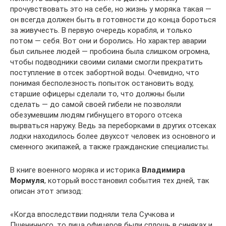
прочувствовать это на себе, но жизнь у моряка такая —
он всегда должен быть в готовности до конца бороться
за живучесть. В первую очередь корабля, и только
потом — себя. Вот они и боролись. Но характер аварии
был сильнее людей — пробоина была слишком огромна,
чтобы подводники своими силами смогли прекратить
поступление в отсек забортной воды. Очевидно, что
понимая бесполезность попыток остановить воду,
старшие офицеры сделали то, что должны были
сделать — до самой своей гибели не позволяли
обезумевшим людям гибнущего второго отсека
вырваться наружу. Ведь за переборками в других отсеках
лодки находилось более двухсот человек из основного и
сменного экипажей, а также гражданские специалисты.
В книге военного моряка и историка
Владимира
Мормуля
, который восстановил события тех дней, так
описан этот эпизод:
«Когда впоследствии подняли тела Сучкова и
Пшеничного, то лица офицеров были сплошь в синяках и