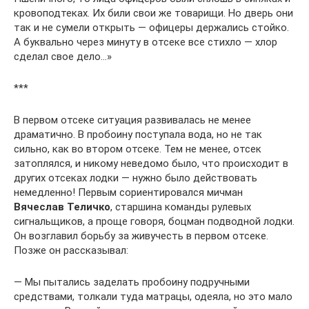
кровоподтеках. Их били свои же товарищи. Но дверь они
так и не сумели открыть — офицеры держались стойко.
А буквально через минуту в отсеке все стихло — хлор
сделал свое дело…»
***
В первом отсеке ситуация развивалась не менее
драматично. В пробоину поступала вода, но не так
сильно, как во втором отсеке. Тем не менее, отсек
затоплялся, и никому неведомо было, что происходит в
других отсеках лодки — нужно было действовать
немедленно! Первым сориентировался мичман
Вячеслав Теличко
, старшина команды рулевых
сигнальщиков, а проще говоря, боцман подводной лодки.
Он возглавил борьбу за живучесть в первом отсеке.
Позже он рассказывал:
— Мы пытались заделать пробоину подручными
средствами, толкали туда матрацы, одеяла, но это мало