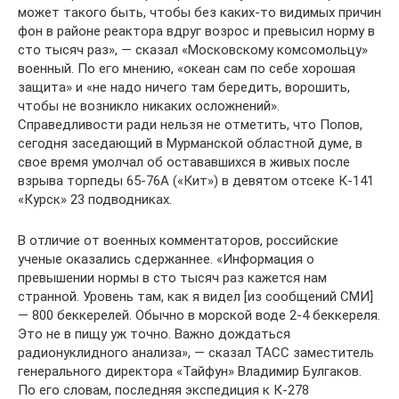
может такого быть, чтобы без каких-то видимых причин
фон в районе реактора вдруг возрос и превысил норму в
сто тысяч раз», — сказал «Московскому комсомольцу»
военный. По его мнению, «океан сам по себе хорошая
защита» и «не надо ничего там бередить, ворошить,
чтобы не возникло никаких осложнений».
Справедливости ради нельзя не отметить, что Попов,
сегодня заседающий в Мурманской областной думе, в
свое время умолчал об остававшихся в живых после
взрыва торпеды 65-76А («Кит») в девятом отсеке К-141
«Курск» 23 подводниках.
В отличие от военных комментаторов, российские
ученые оказались сдержаннее. «Информация о
превышении нормы в сто тысяч раз кажется нам
странной. Уровень там, как я видел [из сообщений СМИ]
— 800 беккерелей. Обычно в морской воде 2-4 беккереля.
Это не в пищу уж точно. Важно дождаться
радионуклидного анализа», — сказал ТАСС заместитель
генерального директора «Тайфун» Владимир Булгаков.
По его словам, последняя экспедиция к К-278