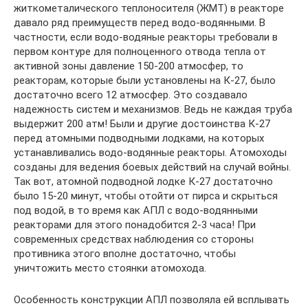
житкометалического теплоносителя (ЖМТ) в реакторе
давало ряд преимуществ перед водо-водянными. В
частности, если водо-водяные реакторы требовали в
первом контуре для полноценного отвода тепла от
активной зоны давление 150-200 атмосфер, то
реакторам, которые были установлены на К-27, было
достаточно всего 12 атмосфер. Это создавало
надежность систем и механизмов. Ведь не каждая труба
выдержит 200 атм! Были и другие достоинства К-27
перед атомными подводными лодками, на которых
устанавливались водо-водянные реакторы. Атомоходы
созданы для ведения боевых действий на случай войны.
Так вот, атомной подводной лодке К-27 достаточно
было 15-20 минут, чтобы отойти от пирса и скрыться
под водой, в то время как АПЛ с водо-водянными
реакторами для этого понадобится 2-3 часа! При
современных средствах наблюдения со стороны
противника этого вполне достаточно, чтобы
уничтожить место стоянки атомохода.
Особенность конструкции АПЛ позволяла ей всплывать