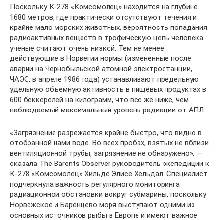
Поскольку К-278 «Комсомолец» находится на глубине
1680 метров, где практически отсутствуют течения и
крайне мало морских животных, вероятность попадания
радиоактивных веществ в трофическую цепь человека
ученые считают очень низкой. Тем не менее
действующие в Норвегии нормы (измененные после
аварии на Чернобыльской атомной электростанции,
ЧАЭС, в апреле 1986 года) устанавливают предельную
удельную объемную активность в пищевых продуктах в
600 беккерелей на килограмм, что все же ниже, чем
наблюдаемый максимальный уровень радиации от АПЛ.
«Загрязнение разрежается крайне быстро, что видно в
отобранной нами воде. Во всех пробах, взятых не вблизи
вентиляционной трубы, загрязнение не обнаружено», —
сказала The Barents Observer руководитель экспедиции к
К-278 «Комсомолец» Хильде Элисе Хельдал. Специалист
подчеркнула важность регулярного мониторинга
радиационной обстановки вокруг субмарины, поскольку
Норвежское и Баренцево моря выступают одними из
основных источников рыбы в Европе и имеют важное