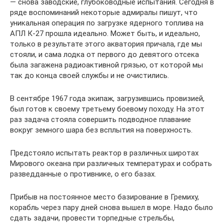
— снова заводские, глубоководные испытания. Сегодня в
ряде воспоминаний некоторые адмиралы пишут, что
уникальная операция по загрузке ядерного топлива на
АПЛ К-27 прошла идеально. Может быть, и идеально,
только в результате этого акватория причала, где мы
стояли, и сама лодка от первого до девятого отсека
была загажена радиоактивной грязью, от которой мы
так до конца своей службы и не очистились.
В сентябре 1967 года экипаж, загрузившись провизией,
был готов к своему третьему боевому походу. На этот
раз задача стояла совершить подводное плавание
вокруг земного шара без всплытия на поверхность.
Предстояло испытать реактор в различных широтах
Мирового океана при различных температурах и собрать
разведданные о противнике, о его базах.
Прибыв на постоянное место базирование в Гремиху,
корабль через пару дней снова вышел в море. Надо было
сдать задачи, провести торпедные стрельбы,