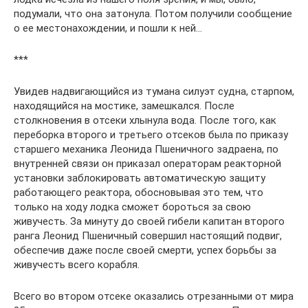
подумали, что она затонула. Потом получили сообщение
о ее местонахождении, и пошли к ней…
***
Увидев надвигающийся из тумана силуэт судна, старпом,
находящийся на мостике, замешкался. После
столкновения в отсеки хлынула вода. После того, как
переборка второго и третьего отсеков была по приказу
старшего механика Леонида Пшеничного задраена, по
внутренней связи он приказал операторам реакторной
установки заблокировать автоматическую защиту
работающего реактора, обосновывая это тем, что
только на ходу лодка сможет бороться за свою
живучесть. За минуту до своей гибели капитан второго
ранга Леонид Пшеничный совершил настоящий подвиг,
обеспечив даже после своей смерти, успех борьбы за
живучесть всего корабля.
Всего во втором отсеке оказались отрезанными от мира