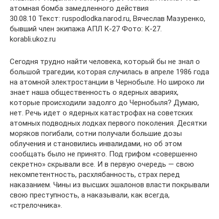
атомная бомба замедленного действия
30.08.10 Текст: ruspodlodka.narod.ru, Вячеслав Мазуренко,
бывший член экипажа АПЛ К-27 Фото: К-27.
korabli.ukoz.ru
Сегодня трудно найти человека, который бы не знал о
большой трагедии, которая случилась в апреле 1986 года
на атомной электростанции в Чернобыле. Но широко ли
знает наша общественность о ядерных авариях,
которые происходили задолго до Чернобыля? Думаю,
нет. Речь идет о ядерных катастрофах на советских
атомных подводных лодках первого поколения. Десятки
моряков погибали, сотни получали большие дозы
облучения и становились инвалидами, но об этом
сообщать было не принято. Под грифом «совершенно
секретно» скрывали все. И в первую очередь — свою
некомпетентность, расхлябанность, страх перед
наказанием. Чины из высших эшалонов власти покрывали
свою преступность, а наказывали, как всегда,
«стрелочника».