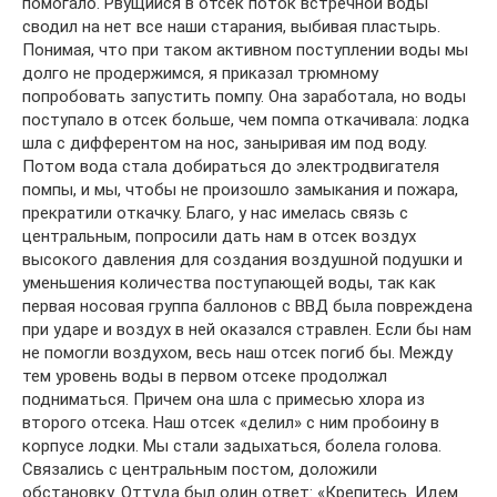
помогало. Рвущийся в отсек поток встречной воды
сводил на нет все наши старания, выбивая пластырь.
Понимая, что при таком активном поступлении воды мы
долго не продержимся, я приказал трюмному
попробовать запустить помпу. Она заработала, но воды
поступало в отсек больше, чем помпа откачивала: лодка
шла с дифферентом на нос, заныривая им под воду.
Потом вода стала добираться до электродвигателя
помпы, и мы, чтобы не произошло замыкания и пожара,
прекратили откачку. Благо, у нас имелась связь с
центральным, попросили дать нам в отсек воздух
высокого давления для создания воздушной подушки и
уменьшения количества поступающей воды, так как
первая носовая группа баллонов с ВВД была повреждена
при ударе и воздух в ней оказался стравлен. Если бы нам
не помогли воздухом, весь наш отсек погиб бы. Между
тем уровень воды в первом отсеке продолжал
подниматься. Причем она шла с примесью хлора из
второго отсека. Наш отсек «делил» с ним пробоину в
корпусе лодки. Мы стали задыхаться, болела голова.
Связались с центральным постом, доложили
обстановку. Оттуда был один ответ: «Крепитесь. Идем