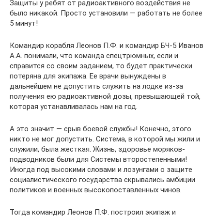
Защиты у ребят от радиоактивного воздействия не
было никакой. Просто установили — работать не более
5 минут!
Командир корабля Леонов П.Ф. и командир БЧ-5 Иванов
А.А. понимали, что команда спецтрюмных, если и
справится со своим заданием, то будет практически
потеряна для экипажа. Ее врачи вынуждены в
дальнейшем не допустить служить на лодке из-за
получения ею радиоактивной дозы, превышающей той,
которая устанавливалась нам на год.
А это значит — срыв боевой службы! Конечно, этого
никто не мог допустить. Система, в которой мы жили и
служили, была жесткая. Жизнь, здоровье моряков-
подводников были для Системы второстепенными!
Иногда под высокими словами и лозунгами о защите
социалистического государства скрывались амбиции
политиков и военных высокопоставленных чинов.
Тогда командир Леонов П.Ф. построил экипаж и