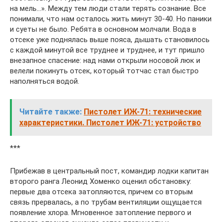
на мель…». Между тем люди стали терять сознание. Все
понимали, что нам осталось жить минут 30-40. Но паники
и суеты не было. Ребята в основном молчали. Вода в
отсеке уже поднялась выше пояса, дышать становилось
с каждой минутой все труднее и труднее, и тут пришло
внезапное спасение: над нами открыли носовой люк и
велели покинуть отсек, который тотчас стал быстро
наполняться водой.
Читайте также:
Пистолет ИЖ-71: технические
характеристики. Пистолет ИЖ-71: устройство
***
Прибежав в центральный пост, командир лодки капитан
второго ранга Леонид Хоменко оценил обстановку:
первые два отсека затопляются, причем со вторым
связь прервалась, а по трубам вентиляции ощущается
появление хлора. Мгновенное затопление первого и