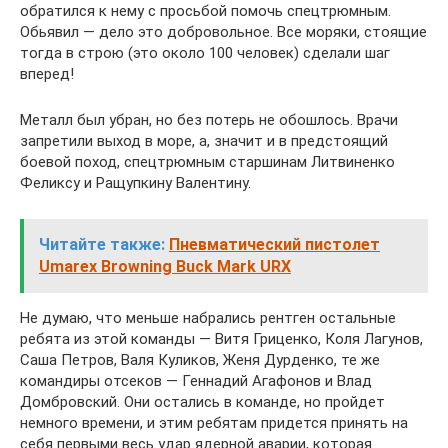
обратился к нему с просьбой помочь спецтрюмным.
Обьявил — дело это добровольное. Все моряки, стоящие
тогда в строю (это около 100 человек) сделали шаг
вперед!
Металл был убран, но без потерь не обошлось. Врачи
запретили выход в море, а, значит и в предстоящий
боевой поход, спецтрюмным старшинам Литвиненко
Феликсу и Ращупкину Валентину.
Читайте также:
Пневматический пистолет
Umarex Browning Buck Mark URX
Не думаю, что меньше набрались рентген остальные
ребята из этой команды — Витя Гриценко, Коля Лагунов,
Саша Петров, Валя Куликов, Женя Дурденко, те же
командиры отсеков — Геннадий Агафонов и Влад
Домбровский. Они остались в команде, но пройдет
немного времени, и этим ребятам придется принять на
себя первыми весь удар ядерной аварии, которая