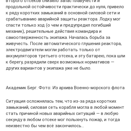
второго отсеков снизило запас плавучести и
продольной остойчивости практически до нуля, привело
к ряду коротких замыканий в основной силовой сети и
срабатыванию аварийной защиты реактора. Лодку мог
спасти только ход (о чем и предупредил погибший
механик), решительные действия командира и
самоотверженность экипажа. Началась борьба за
живучесть. После автоматического глушения реактора,
электродвигатели могли работать только от
аккумуляторов третьего отсека, и эту батарею, пока шли
к берегу, разрядили сверх возможных нормативов —
других вариантов у экипажа уже не было.
Академик Берг. Фото: Из архива Военно-морского флота
Ситуация осложнялась тем, что из-за ряда коротких
замыканий, силовая сеть корабля могла в любой момент
стать причиной новых аварийных ситуаций — в любую
секунду в любом отсеке мог полыхнуть пожар, и тогда
неизвестно бы чем всё закончилось…