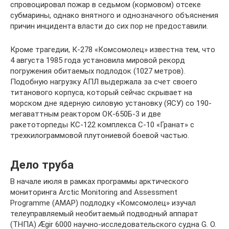
спровоцировал пожар в седьмом (кормовом) отсеке
субмарины, однако внятного и однозначного объяснения
причин инцидента власти до сих пор не предоставили.
Кроме трагедии, К-278 «Комсомолец» известна тем, что
4 августа 1985 года установила мировой рекорд
погружения обитаемых подлодок (1027 метров).
Подобную нагрузку АПЛ выдержала за счет своего
титанового корпуса, который сейчас скрывает на
морском дне ядерную силовую установку (ЯСУ) со 190-
мегаваттным реактором ОК-650Б-3 и две
ракетоторпеды КС-122 комплекса С-10 «Гранат» с
трехкилограммовой плутониевой боевой частью.
Дело труба
В начале июля в рамках программы арктического
мониторинга Arctic Monitoring and Assessment
Programme (AMAP) подлодку «Комсомолец» изучал
телеуправляемый необитаемый подводный аппарат
(ТНПА) Ægir 6000 научно-исследовательского судна G. O.