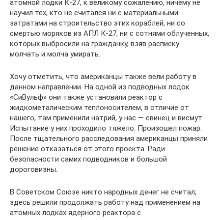
атомной лодки К-27, к великому сожалению, ничему не
научил тех, кто не считался ни с материальными
затратами на строительство этих кораблей, ни со
смертью моряков из АПЛ К-27, ни с сотнями облученных,
которых выбросили на гражданку, взяв расписку
молчать и молча умирать.
Хочу отметить, что американцы также вели работу в
данном направлении. На одной из подводных лодок
«СиВульф» они также установили реактор с
жидкометалическим теплоносителем, в отличие от
нашего, там применили натрий, у нас — свинец и висмут.
Испытание у них проходило тяжело. Произошел пожар.
После тщательного расследования американцы приняли
решение отказаться от этого проекта. Ради
безопасности самих подводников и большой
дороговизны.
В Советском Союзе никто народных денег не считал,
здесь решили продолжать работу над применением на
атомных лодках ядерного реактора с