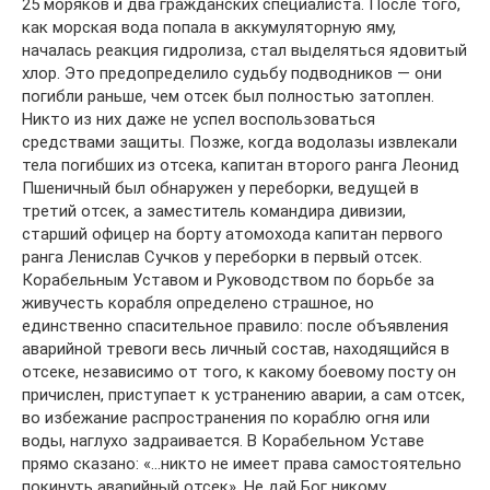
25 моряков и два гражданских специалиста. После того,
как морская вода попала в аккумуляторную яму,
началась реакция гидролиза, стал выделяться ядовитый
хлор. Это предопределило судьбу подводников — они
погибли раньше, чем отсек был полностью затоплен.
Никто из них даже не успел воспользоваться
средствами защиты. Позже, когда водолазы извлекали
тела погибших из отсека, капитан второго ранга Леонид
Пшеничный был обнаружен у переборки, ведущей в
третий отсек, а заместитель командира дивизии,
старший офицер на борту атомохода капитан первого
ранга Ленислав Сучков у переборки в первый отсек.
Корабельным Уставом и Руководством по борьбе за
живучесть корабля определено страшное, но
единственно спасительное правило: после объявления
аварийной тревоги весь личный состав, находящийся в
отсеке, независимо от того, к какому боевому посту он
причислен, приступает к устранению аварии, а сам отсек,
во избежание распространения по кораблю огня или
воды, наглухо задраивается. В Корабельном Уставе
прямо сказано: «…никто не имеет права самостоятельно
покинуть аварийный отсек». Не дай Бог никому