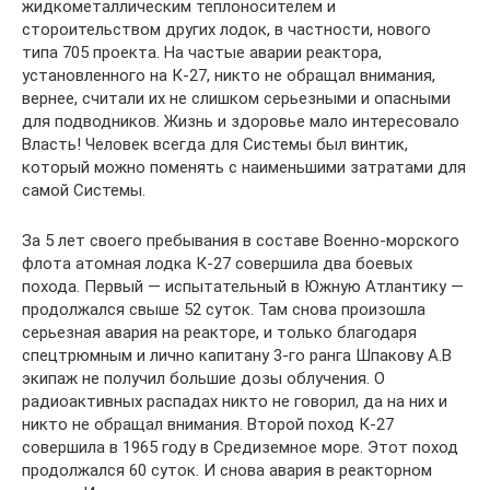
жидкометаллическим теплоносителем и
стороительством других лодок, в частности, нового
типа 705 проекта. На частые аварии реактора,
установленного на К-27, никто не обращал внимания,
вернее, считали их не слишком серьезными и опасными
для подводников. Жизнь и здоровье мало интересовало
Власть! Человек всегда для Системы был винтик,
который можно поменять с наименьшими затратами для
самой Системы.
За 5 лет своего пребывания в составе Военно-морского
флота атомная лодка К-27 совершила два боевых
похода. Первый — испытательный в Южную Атлантику —
продолжался свыше 52 суток. Там снова произошла
серьезная авария на реакторе, и только благодаря
спецтрюмным и лично капитану 3-го ранга Шпакову А.В
экипаж не получил большие дозы облучения. О
радиоактивных распадах никто не говорил, да на них и
никто не обращал внимания. Второй поход К-27
совершила в 1965 году в Средиземное море. Этот поход
продолжался 60 суток. И снова авария в реакторном