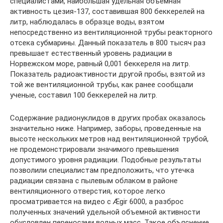
специалистами, наибольшая удельная объемная
активность цезия-137, составившая 800 беккерелей на
литр, наблюдалась в образце воды, взятом
непосредственно из вентиляционной трубы реакторного
отсека субмарины. Данный показатель в 800 тысяч раз
превышает естественный уровень радиации в
Норвежском море, равный 0,001 беккереля на литр.
Показатель радиоактивности другой пробы, взятой из
той же вентиляционной трубы, как ранее сообщали
ученые, составил 100 беккерелей на литр.
Содержание радионуклидов в других пробах оказалось
значительно ниже. Например, заборы, проведенные на
высоте нескольких метров над вентиляционной трубой,
не продемонстрировали значимого превышения
допустимого уровня радиации. Подобные результаты
позволили специалистам предположить, что утечка
радиации связана с пылевым облаком в районе
вентиляционного отверстия, которое легко
просматривается на видео с Ægir 6000, а разброс
полученных значений удельной объемной активности
обусловлен переносами водных масс. Такое объяснение