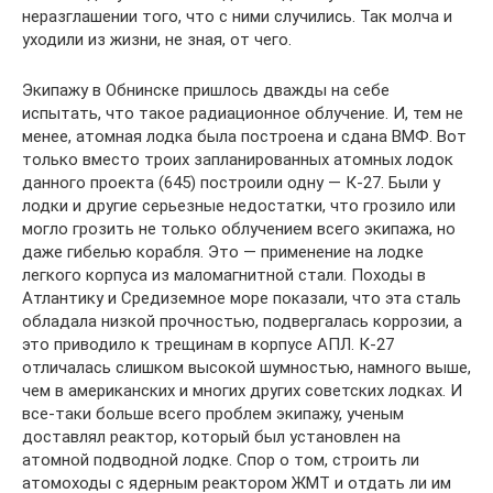
неразглашении того, что с ними случились. Так молча и
уходили из жизни, не зная, от чего.
Экипажу в Обнинске пришлось дважды на себе
испытать, что такое радиационное облучение. И, тем не
менее, атомная лодка была построена и сдана ВМФ. Вот
только вместо троих запланированных атомных лодок
данного проекта (645) построили одну — К-27. Были у
лодки и другие серьезные недостатки, что грозило или
могло грозить не только облучением всего экипажа, но
даже гибелью корабля. Это — применение на лодке
легкого корпуса из маломагнитной стали. Походы в
Атлантику и Средиземное море показали, что эта сталь
обладала низкой прочностью, подвергалась коррозии, а
это приводило к трещинам в корпусе АПЛ. К-27
отличалась слишком высокой шумностью, намного выше,
чем в американских и многих других советских лодках. И
все-таки больше всего проблем экипажу, ученым
доставлял реактор, который был установлен на
атомной подводной лодке. Спор о том, строить ли
атомоходы с ядерным реактором ЖМТ и отдать ли им