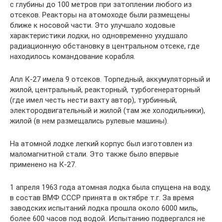
с глубины до 100 метров при затоплении любого из
отсеков. Реакторы на атомоходе были размещены
ближе к носовой части. Это улучшало ходовые
характеристики лодки, но одновременно ухудшало
радиационную обстановку в центральном отсеке, где
находилось командование корабля.
Апл К-27 имела 9 отсеков. Торпедный, аккумуляторный и
жилой, центральный, реакторный, турбогенераторный
(где имел честь нести вахту автор), турбинный,
электородвигательный и жилой (там же холодильники),
жилой (в нем размещались рулевые машины).
На атомной лодке легкий корпус был изготовлен из
маломагнитной стали. Это также было впервые
применено на К-27.
1 апреля 1963 года атомная лодка была спущена на воду,
в состав ВМФ СССР принята в октябре т.г. За время
заводских испытаний лодка прошла около 6000 миль,
более 600 часов под водой. Испытанию подвергался не