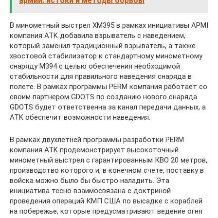
армии: истоки и методы борьбы
В минометный выстрел XM395 в рамках инициативы APMI
компания ATK добавила взрыватель с наведением,
который заменил традиционный взрыватель, а также
хвостовой стабилизатор к стандартному минометному
снаряду M394 с целью обеспечения необходимой
стабильности для правильного наведения снаряда в
полете. В рамках программы PERM компания работает со
своим партнером GDOTS по созданию нового снаряда.
GDOTS будет ответственна за канал передачи данных, а
ATK обеспечит возможности наведения.
В рамках двухлетней программы разработки PERM
компания ATK продемонстрирует высокоточный
минометный выстрел с гарантированным КВО 20 метров,
производство которого и, в конечном счете, поставку в
войска можно было бы быстро наладить. Эта
инициатива тесно взаимосвязана с доктриной
проведения операций КМП США по высадке с кораблей
на побережье, которые предусматривают ведение огня