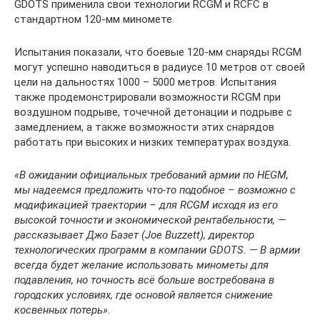
GDOTS применила свои технологии RCGM и RCFC в
стандартном 120-мм миномете.
Испытания показали, что боевые 120-мм снаряды RCGM
могут успешно наводиться в радиусе 10 метров от своей
цели на дальностях 1000 – 5000 метров. Испытания
также продемонстрировали возможности RCGM при
воздушном подрыве, точечной детонации и подрыве с
замедлением, а также возможности этих снарядов
работать при высоких и низких температурах воздуха.
«В ожидании официальных требований армии по HEGM,
мы надеемся предложить что-то подобное – возможно с
модификацией траектории – для RCGM исходя из его
высокой точности и экономической рентабельности, —
рассказывает Джо Базет (Joe Buzzett), директор
технологических программ в компании GDOTS. — В армии
всегда будет желание использовать минометы для
подавления, но точность всё больше востребована в
городских условиях, где основой является снижение
косвенных потерь».