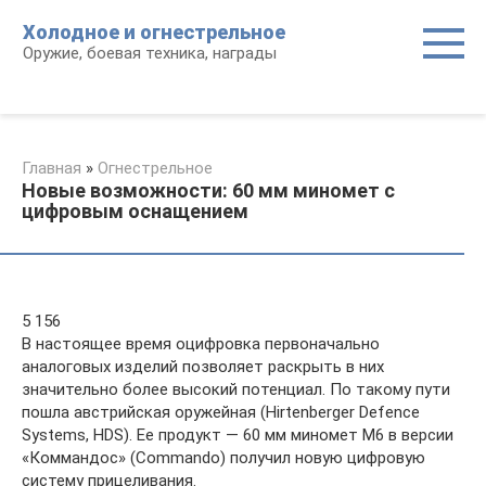
Перейти
Холодное и огнестрельное
к
Оружие, боевая техника, награды
контенту
Главная
»
Огнестрельное
Новые возможности: 60 мм миномет c
цифровым оснащением
5 156
В настоящее время оцифровка первоначально
аналоговых изделий позволяет раскрыть в них
значительно более высокий потенциал. По такому пути
пошла австрийская оружейная (Hirtenberger Defence
Systems, HDS). Ее продукт — 60 мм миномет М6 в версии
«Коммандос» (Сommando) получил новую цифровую
систему прицеливания.