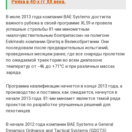
Рейха в 40-х гг XX века.
В июле 2013 года компания BAE Systems достигла
важного рубежа в своей программе XL59 и провела
успешные стрельбы 81-мм минометным
«малочувствительным боеприпасом» на полигоне
Eskmeals компании Qinetiq в Великобритании. Они
последовали после предварительных испытаний,
проведенных месяцем ранее, где все снаряды пролетели
по ожидаемой траектории во всем диапазоне
температур от -46 до +71°C и при различных массах
заряда.
Программа квалификации начнется в конце 2013 года, а
производство и поставки, как ожидается, начнутся в
начале 2015 года. 81-мм миномет является темой ряда
проектов по разработке улучшенных решений для
пехотинцев.
В начале 2012 года компании BAE Systems и General
Dynamics Ordnance and Tactical Systems (GDOTS)