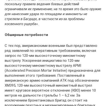
поскольку правила ведения боевых действий
ограничивали их применение; на то время это было оружие
для нанесения удара по площадям и минометы не
стреляли в Багдаде, в частности из-за проблемы
косвенного ущерба».
Обширные потребности
С тех пор, американскими военными был представлено
ряд заявлений по оперативным требованиям, включая
запрос по 120-мм высокоточному минометному
выстрелу. Ускоренная инициатива по 120-мм
высокоточному минометному выстрелу APMI
(Accelerated Precision Mortar Initiative) предназначена для
выполнения этого требования. Поставленный в
американскую армию компанией ATK под обозначением
XM395, 120-мм высокоточный минометный выстрел
имеет круговое вероятное отклонение (КВО) менее 10
метров на дальности стрельбы 1 – 6,2 км. За
исключением бронетанковых бригад он стоит на
вооружении пехотных и механизированных бригадных