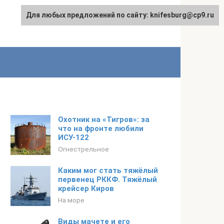
Для любых предложений по сайту: knifesburg@cp9.ru
Охотник на «Тигров»: за
что на фронте любили
ИСУ-122
Огнестрельное
Каким мог стать тяжёлый
первенец РККФ. Тяжёлый
крейсер Киров
На море
Виды мачете и его