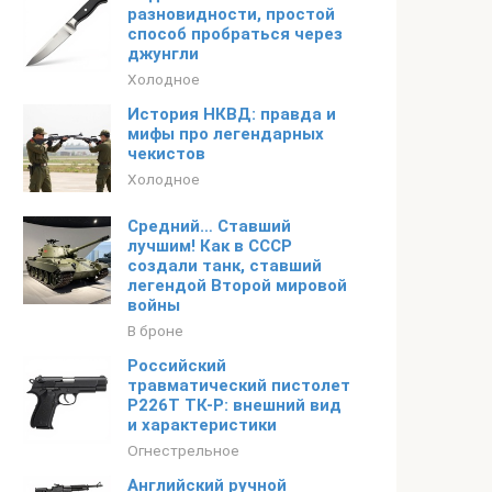
разновидности, простой
способ пробраться через
джунгли
Холодное
История НКВД: правда и
мифы про легендарных
чекистов
Холодное
Средний… Ставший
лучшим! Как в СССР
создали танк, ставший
легендой Второй мировой
войны
В броне
Российский
травматический пистолет
Р226Т ТК-Р: внешний вид
и характеристики
Огнестрельное
Английский ручной