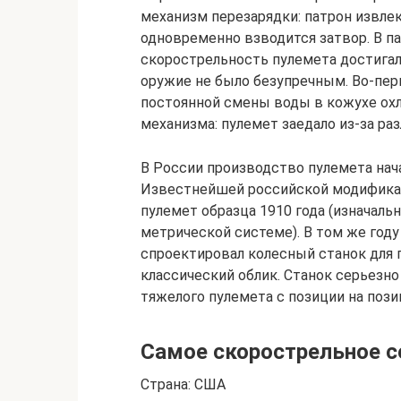
механизм перезарядки: патрон извлек
одновременно взводится затвор. В п
скорострельность пулемета достигал
оружие не было безупречным. Во‑пер
постоянной смены воды в кожухе ох
механизма: пулемет заедало из-за ра
В России производство пулемета нача
Известнейшей российской модифика
пулемет образца 1910 года (изначальн
метрической системе). В том же году
спроектировал колесный станок для 
классический облик. Станок серьезн
тяжелого пулемета с позиции на пози
Самое скорострельное с
Страна: США