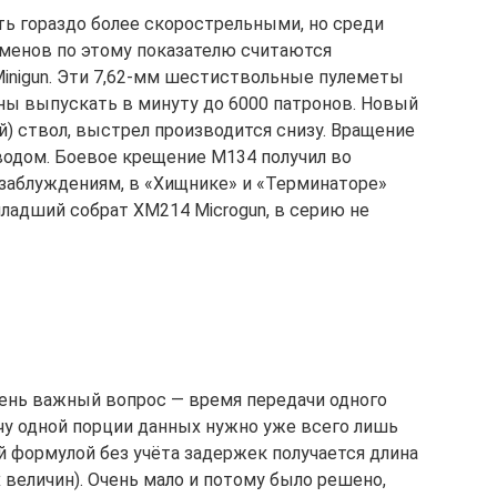
ь гораздо более скорострельными, но среди
менов по этому показателю считаются
inigun. Эти 7,62-мм шестиствольные пулеметы
бны выпускать в минуту до 6000 патронов. Новый
) ствол, выстрел производится снизу. Вращение
водом. Боевое крещение M134 получил во
 заблуждениям, в «Хищнике» и «Терминаторе»
 младший собрат XM214 Microgun, в серию не
очень важный вопрос — время передачи одного
ачу одной порции данных нужно уже всего лишь
ей формулой без учёта задержек получается длина
х величин). Очень мало и потому было решено,