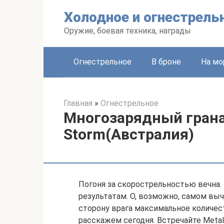
Перейти
Холодное и огнестрель
к
контенту
Оружие, боевая техника, награды
Огнестрельное
В броне
На мо
Главная
»
Огнестрельное
Многозарядный грана
Storm(Австралия)
Погоня за скорострельностью вечна.
результатам. О, возможно, самом вы
сторону врага максимальное количес
расскажем сегодня. Встречайте Metal