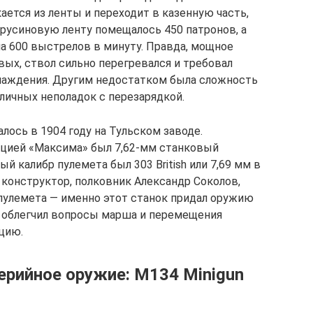
ается из ленты и переходит в казенную часть,
арусиновую ленту помещалось 450 патронов, а
а 600 выстрелов в минуту. Правда, мощное
вых, ствол сильно перегревался и требовал
лаждения. Другим недостатком была сложность
зличных неполадок с перезарядкой.
лось в 1904 году на Тульском заводе.
цией «Максима» был 7,62-мм станковый
ый калибр пулемета был 303 British или 7,69 мм в
 конструктор, полковник Александр Соколов,
пулемета — именно этот станок придал оружию
о облегчил вопросы марша и перемещения
цию.
ерийное оружие: M134 Minigun