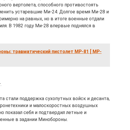
рного вертолета, способного противостоять
менить устаревшие Ми-24. Долгое время Ми-28 и
римерно на равных, но в итоге военные отдали
ля. В 1982 году Ми-28 впервые поднялся в
оны: травматический пистолет МР-81 [ MP-
.
та стали поддержка сухопутных войск и десанта,
бронетехники и малоскоростных воздушных
но показал себя и подтвердил летные и
ленные в задании Минобороны.