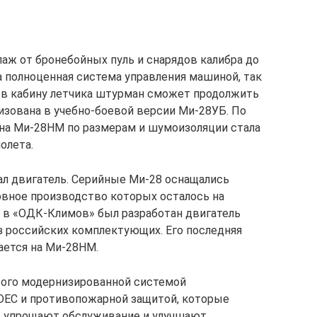
аж от бронебойных пуль и снарядов калибра до
а полноценная система управления машиной, так
я в кабину летчика штурман сможет продолжить
изована в учебно-боевой версии Ми-28УБ. По
на Ми-28НМ по размерам и шумоизоляции стала
олета.
 двигатель. Серийные Ми-28 оснащались
овное производство которых осталось на
 в «ОДК-Климов» был разработан двигатель
 российских комплектующих. Его последняя
ается на Ми-28НМ.
вого модернизированной системой
DEC и противопожарной защитой, которые
, упрощают обслуживание и улучшают