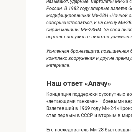
называют, ударные. Вертолеты Ми-28 
России. В 1982 году впервые взлетел б
модифицированный Ми-28Н «Ночной ох
совершенствоваться, и на смену Ми-28
Сирии машины Ми-28НМ. За свои высо
вертолет получил от пилотов уважите
Усиленная бронезащита, повышенная 
комплекс вооружения и другие преиму
материале.
Наш ответ «Апачу»
Концепция поддержки сухопутных во
«летающими танками» − боевыми верт
Взлетевший в 1969 году Ми-24 «Крок
стал первым в СССР и вторым в мир
Его последователь Ми-28 был создан