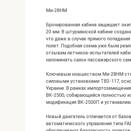
Ми-28НМ
Бронированная кабина защищает экип
20 мм. В штурманской кабине создан
что даже в случае прямого попадани
полет. Подобная схема уже была реал
отзывам летчиков-испытателей каби
напоминать салон пассажирского сам
Ключевым новшеством Ми-28НМ стал
силовыми установками ТВ3-117, осн
Украине. В рамках импортозамещения
ВК-2500, собирающийся полностью из
модификация ВК-2500П и устанавлив
Новый двигатель отличается от базо
автоматического управления типа FA
обеспечивают безопасность полетов