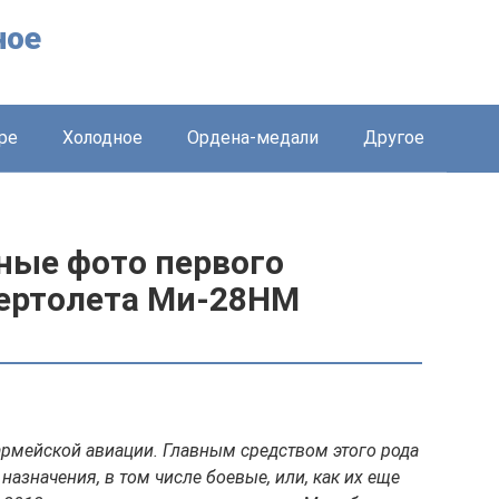
ное
ре
Холодное
Ордена-медали
Другое
ные фото первого
вертолета Ми-28НМ
армейской авиации. Главным средством этого рода
азначения, в том числе боевые, или, как их еще