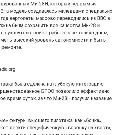
фицированный Ми-28Н, который первым из
 Эта модель создавалась милевцами специально
когда вертолеты массово переводились из ВВС в
лжна была сохранить все качества Ми-28 и
 сухопутных войск: работать не только днем,
, иметь высокий уровень автономности и быть
 ремонте.
dia.org
ставка была сделана на глубокую интеграцию
вершенствованное БРЭО позволило эффективно
е время суток, за что Ми-28Н получил название
е» фигуры высшего пилотажа, как «бочка»,
может делать специфическую «воронку на хвост»,
ашины использует в своих выступлениях