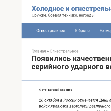
Перейти
Холодное и огнестрель
к
контенту
Оружие, боевая техника, награды
Огнестрельное
В броне
На мо
Главная
»
Огнестрельное
Появились качествен
серийного ударного 
Фото: Евгений Баранов
28 октября в России отмечается День 
войск являются вертолеты различного н