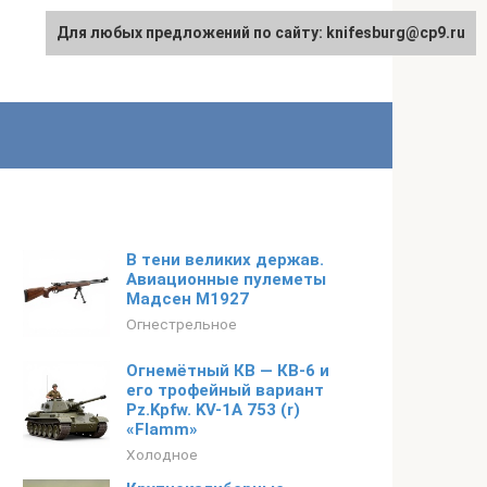
Для любых предложений по сайту: knifesburg@cp9.ru
В тени великих держав.
Авиационные пулеметы
Мадсен М1927
Огнестрельное
Огнемётный КВ — КВ-6 и
его трофейный вариант
Pz.Kpfw. KV-1A 753 (r)
«Flamm»
Холодное