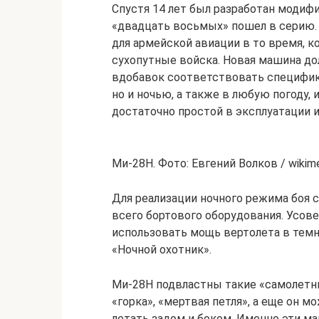
Спустя 14 лет был разработан моди
«двадцать восьмых» пошел в серию.
для армейской авиации в то время, 
сухопутные войска. Новая машина до
вдобавок соответствовать специфике
но и ночью, а также в любую погоду
достаточно простой в эксплуатации и
Ми-28Н. Фото: Евгений Волков / wikime
Для реализации ночного режима боя 
всего бортового оборудования. Усо
использовать мощь вертолета в темно
«Ночной охотник».
Ми-28Н подвластны такие «самолетны
«горка», «мертвая петля», а еще он 
летать задом и боком. Именно эти м