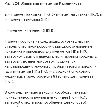
Рис. 3.24. Общий вид пулеметов Калашникова:
а — пулемет на сошке (ПК); б- пулемет на станке (ПКС); в
— пулемет танковый (ПКТ);
г – пулемет «Печенег» (ПКП)
Пулемет состоит из следующих основных частей:
ствола; ствольной коробки с крышкой, основанием
приемника и прикладом 2 (у пулеметов ПК и ПКС);
затворной рамы с извлекателем и газовым поршнем 3;
затвора 4; возвратно-боевой пружины 5 с
направляющим стержнем 6; трубки газового поршня 7
(для пулеметов ПК и ПКС — с сошкой); спускового
механизма 9; электроспуска 8 (только для пулемета
ПКТ}.
В комплект пулемета входят коробки с лентами,
принадлежность ремень и чехол (для ПК и ПКС),
запасной ствол и приспособление для холостой