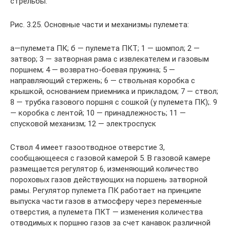
стрельбы.
Рис. 3.25. Основные части и механизмы пулемета:
а—пулемета ПК; б — пулемета ПКТ; 1 — шомпол; 2 —
затвор; 3 — затворная рама с извлекателем и газовым
поршнем; 4 — возвратно-боевая пружина; 5 —
направляющий стержень; 6 — ствольная коробка с
крышкой, основанием приемника и прикладом; 7 — ствол;
8 — трубка газового поршня с сошкой (у пулемета ПК);. 9
— коробка с лентой; 10 — принадлежность; 11 —
спусковой механизм; 12 — электроспуск
Ствол 4 имеет газоотводное отверстие 3,
сообщающееся с газовой камерой 5. В газовой камере
размещается регулятор 6, изменяющий количество
пороховых газов действующих на поршень затворной
рамы. Регулятор пулемета ПК работает на принципе
выпуска части газов в атмосферу через переменные
отверстия, а пулемета ПКТ — изменения количества
отводимых к поршню газов за счет канавок различной