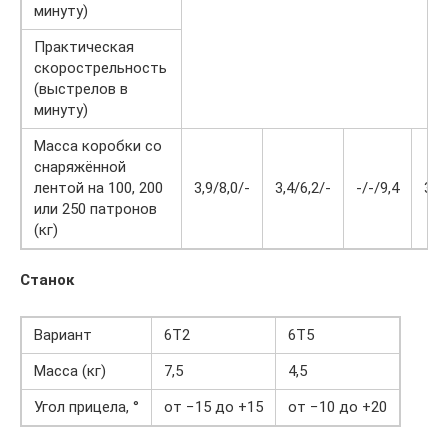
минуту)
Практическая
скорострельность
(выстрелов в
минуту)
Масса коробки со
снаряжённой
лентой на 100, 200
3,9/8,0/-
3,4/6,2/-
-/-/9,4
3,9
или 250 патронов
(кг)
Станок
Вариант
6T2
6T5
Масса (кг)
7,5
4,5
Угол прицела, °
от −15 до +15
от −10 до +20