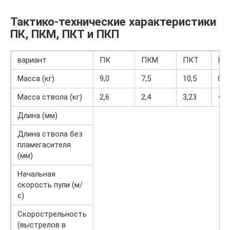
Тактико-технические характеристики
ПК, ПКМ, ПКТ и ПКП
вариант
ПК
ПКМ
ПКТ
ПК
Масса (кг)
9,0
7,5
10,5
8,2
Масса ствола (кг)
2,6
2,4
3,23
—
Длина (мм)
Длина ствола без
пламегасителя
(мм)
Начальная
скорость пули (м/
с)
Скорострельность
(выстрелов в