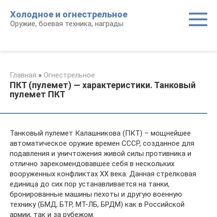
Перейти
Холодное и огнестрельное
к
Оружие, боевая техника, награды
контенту
Главная
»
Огнестрельное
ПКТ (пулемет) — характеристики. Танковый
пулемет ПКТ
Танковый пулемет Калашникова (ПКТ) – мощнейшее
автоматическое оружие времен СССР, созданное для
подавления и уничтожения живой силы противника и
отлично зарекомендовавшее себя в нескольких
вооруженных конфликтах XX века. Данная стрелковая
единица до сих пор устанавливается на танки,
бронированные машины пехоты и другую военную
технику (БМД, БТР, МТ-ЛБ, БРДМ) как в Российской
армии, так и за рубежом.