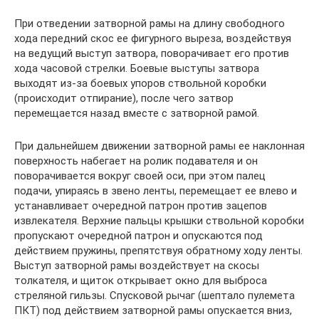
При отведении затворной рамы на длину свободного
хода передний скос ее фигурного выреза, воздействуя
на ведущий выступ затвора, поворачивает его против
хода часовой стрелки. Боевые выступы затвора
выходят из-за боевых упоров ствольной коробки
(происходит отпирание), после чего затвор
перемещается назад вместе с затворной рамой.
При дальнейшем движении затворной рамы ее наклонная
поверхность набегает на ролик подавателя и он
поворачивается вокруг своей оси, при этом палец
подачи, упираясь в звено ленты, перемещает ее влево и
устанавливает очередной патрон против зацепов
извлекателя. Верхние пальцы крышки ствольной коробки
пропускают очередной патрон и опускаются под
действием пружины, препятствуя обратному ходу ленты.
Выступ затворной рамы воздействует на скосы
толкателя, и щиток открывает окно для выброса
стреляной гильзы. Спусковой рычаг (шептало пулемета
ПКТ) под действием затворной рамы опускается вниз,