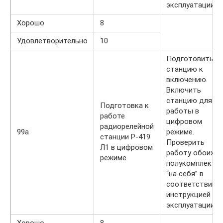
эксплуатации.
Хорошо
8
Удовлетворительно
10
Подготовить
станцию к
включению.
Включить
станцию для
Подготовка к
работы в
работе
цифровом
радиорелейной
99а
режиме.
станции Р-419
Проверить
Л1 в цифровом
работу обоих
режиме
полукомплекто
“на себя” в
соответствии с
инструкцией по
эксплуатации.