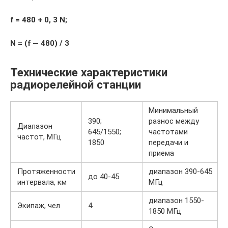
f = 480 + 0, 3 N;
N = (f — 480) / 3
Технические характеристики
радиорелейной станции
Минимальный
390;
разнос между
Диапазон
645/1550;
частотами
частот, МГц
1850
передачи и
приема
Протяженности
диапазон 390-645
до 40-45
интервала, км
МГц
диапазон 1550-
Экипаж, чел
4
1850 МГц