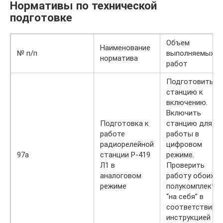
Нормативы по технической
подготовке
Объем
Наименование
№ п/п
выполняемых
норматива
работ
Подготовить
станцию к
включению.
Включить
Подготовка к
станцию для
работе
работы в
радиорелейной
цифровом
97а
станции Р-419
режиме.
Л1 в
Проверить
аналоговом
работу обоих
режиме
полукомплекто
“на себя” в
соответствии с
инструкцией по