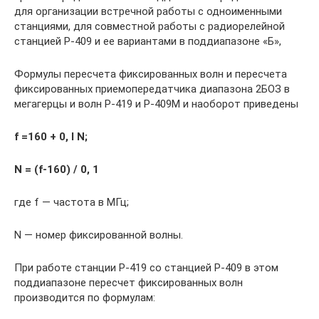
для организации встречной работы с одноименными
станциями, для совместной работы с радиорелейной
станцией Р-409 и ее вариантами в поддиапазоне «Б»,
Формулы пересчета фиксированных волн и пересчета
фиксированных приемопередатчика диапазона 2БОЗ в
мегагерцы и волн Р-419 и Р-409М и наоборот приведены
f =160 + 0, l N;
N = (f-160) / 0, 1
где f — частота в МГц;
N — номер фиксированной волны.
При работе станции Р-419 со станцией Р-409 в этом
поддиапазоне пересчет фиксированных волн
производится по формулам: