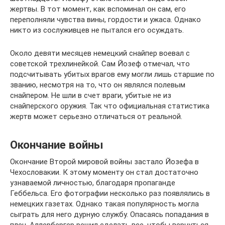
жертвы. В тот момент, как вспоминал он сам, его
переполняли чувства вины, гордости и ужаса. Однако
никто из сослуживцев не пытался его осуждать.
Около девяти месяцев немецкий снайпер воевал с
советской трехлинейкой. Сам Йозеф отмечал, что
подсчитывать убитых врагов ему могли лишь старшие по
званию, несмотря на то, что он являлся полевым
снайпером. Не шли в счет враги, убитые не из
снайперского оружия. Так что официальная статистика
жертв может серьезно отличаться от реальной.
Окончание войны
Окончание Второй мировой войны застало Йозефа в
Чехословакии. К этому моменту он стал достаточно
узнаваемой личностью, благодаря пропаганде
Геббельса. Его фотографии несколько раз появлялись в
немецких газетах. Однако такая популярность могла
сыграть для него дурную службу. Опасаясь попадания в
плен, Аллербергер решил сделать все, чтобы вернуться