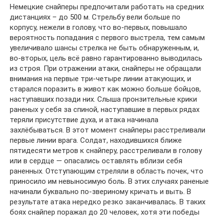
Немецкие снайперы предпочитали работать на средних
дистанциях – до 500 м. Стрельбу вели больше по
корпусу, нежели в голову, что во-первых, повышало
вероятность попадания с первого выстрела, тем самым
увеличивало шансы стрелка не быть обнаруженным, и,
во-вторых, цель всё равно гарантированно выводилась
из строя. При отражении атаки, снайперы не обращали
внимания на первые три-четыре линии атакующих, и
старался поразить в живот как можно больше бойцов,
наступавших позади них. Слыша пронзительные крики
раненых у себя за спиной, наступавшие в первых рядах
теряли присутствие духа, и атака начинала
захлёбываться. В этот момент снайперы расстреливали
первые линии врага. Солдат, находившихся ближе
пятидесяти метров к снайперу, расстреливали в голову
или в сердце — опасались оставлять вблизи себя
раненных. Отступающим стреляли в область почек, что
приносило им невыносимую боль. В этих случаях раненые
начинали буквально по-звериному кричать и выть. В
результате атака нередко резко заканчивалась. В таких
боях снайпер поражал до 20 человек, хотя эти победы