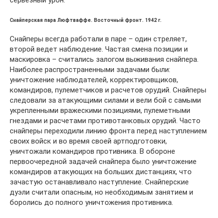
Снайперская пара Люфтваффе. Восточный фронт. 1942 г.
Снайперы всегда работали в паре – один стреляет,
второй ведет наблюдение. Частая смена позиции и
маскировка – считались залогом выживания снайпера.
Наиболее распространенными задачами были:
уничтожение наблюдателей, корректировщиков,
командиров, пулеметчиков и расчетов орудий. Снайперы
следовали за атакующими силами и вели бой с самыми
укрепленными вражескими позициями, пулеметными
гнездами и расчетами противотанковых орудий. Часто
снайперы переходили линию фронта перед наступлением
своих войск и во время своей артподготовки,
уничтожали командиров противника. В обороне
первоочередной задачей снайпера было уничтожение
командиров атакующих на больших дистанциях, что
зачастую останавливало наступление. Снайперские
дуэли считали опасным, но необходимым занятием и
боролись до полного уничтожения противника.