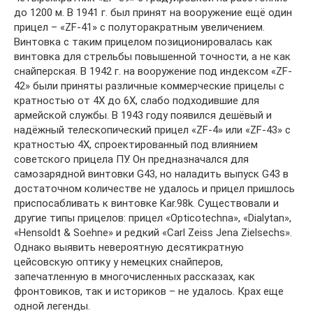
до 1200 м. В 1941 г. был принят на вооружение ещё один
прицел – «ZF-41» с полуторакратным увеличением.
Винтовка с таким прицелом позиционировалась как
винтовка для стрельбы повышенной точности, а не как
снайперская. В 1942 г. на вооружение под индексом «ZF-
42» были приняты различные коммерческие прицелы с
кратностью от 4X до 6X, слабо подходившие для
армейской службы. В 1943 году появился дешёвый и
надёжный телескопический прицел «ZF-4» или «ZF-43» с
кратностью 4X, спроектированный под влиянием
советского прицела ПУ. Он предназначался для
самозарядной винтовки G43, но наладить выпуск G43 в
достаточном количестве не удалось и прицел пришлось
приспосабливать к винтовке Kar.98k. Существовали и
другие типы прицелов: прицел «Opticotechna», «Dialytan»,
«Hensoldt & Soehne» и редкий «Carl Zeiss Jena Zielsechs».
Однако выявить невероятную десятикратную
цейсовскую оптику у немецких снайперов,
запечатленную в многочисленных рассказах, как
фронтовиков, так и историков – не удалось. Крах еще
одной легенды.