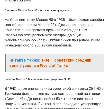
отогнутой вниз.
Винтовка Mauser Gew. 98 с оптическим прицелом
На базе винтовки Mauser 98 в 1935 г. был создан карабин
под обозначением Mauser 98k. Для использования в
качестве снайперского оружия из стандартных
карабинов отбирались экземпляры, дающие
максимальную кучность. Оптическими прицелами было
оснащено около 200 тысяч карабинов.
Читайте также:
Т-34 — советский средний
танк 5 уровня в World of Tanks
Карабин Mauser 98k с оптическим прицелом ZF-41
В 1943 г., под впечатлением советской винтовки СВТ-40 в
Германии был налажен выпуск самозарядной винтовки
«Gewehr 43». До конца войны 53,4 тысячи винтовок
получили «оптику». Винтовка превосходила устаревшую
«Mauser Gew. 98», но существенно уступала карабину