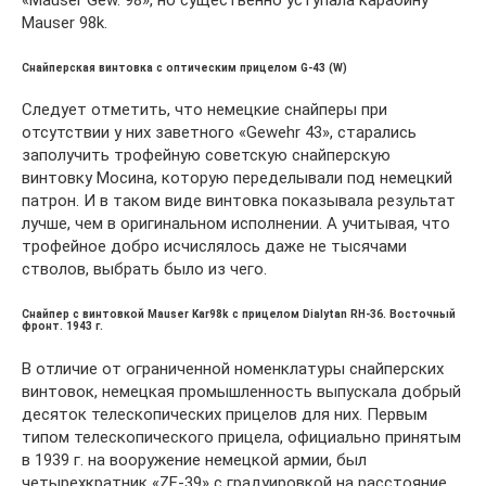
Mauser 98k.
Снайперская винтовка с оптическим прицелом G-43 (W)
Следует отметить, что немецкие снайперы при
отсутствии у них заветного «Gewehr 43», старались
заполучить трофейную советскую снайперскую
винтовку Мосина, которую переделывали под немецкий
патрон. И в таком виде винтовка показывала результат
лучше, чем в оригинальном исполнении. А учитывая, что
трофейное добро исчислялось даже не тысячами
стволов, выбрать было из чего.
Снайпер с винтовкой Mauser Kar98k с прицелом Dialytan RH-36. Восточный
фронт. 1943 г.
В отличие от ограниченной номенклатуры снайперских
винтовок, немецкая промышленность выпускала добрый
десяток телескопических прицелов для них. Первым
типом телескопического прицела, официально принятым
в 1939 г. на вооружение немецкой армии, был
четырехкратник «ZF-39» с градуировкой на расстояние