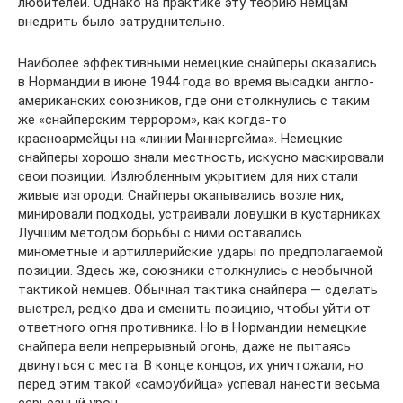
любителей. Однако на практике эту теорию немцам
внедрить было затруднительно.
Наиболее эффективными немецкие снайперы оказались
в Нормандии в июне 1944 года во время высадки англо-
американских союзников, где они столкнулись с таким
же «снайперским террором», как когда-то
красноармейцы на «линии Маннергейма». Немецкие
снайперы хорошо знали местность, искусно маскировали
свои позиции. Излюбленным укрытием для них стали
живые изгороди. Снайперы окапывались возле них,
минировали подходы, устраивали ловушки в кустарниках.
Лучшим методом борьбы с ними оставались
минометные и артиллерийские удары по предполагаемой
позиции. Здесь же, союзники столкнулись с необычной
тактикой немцев. Обычная тактика снайпера — сделать
выстрел, редко два и сменить позицию, чтобы уйти от
ответного огня противника. Но в Нормандии немецкие
снайпера вели непрерывный огонь, даже не пытаясь
двинуться с места. В конце концов, их уничтожали, но
перед этим такой «самоубийца» успевал нанести весьма
серьезный урон.