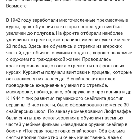
Вермахте.
В 1942 году заработали многочисленные трехмесячные
курсы, срок обучения на которых впоследствии был
увеличен до полугода. На фронте отбирали наиболее
удачливых стрелков, как правило, имевших уже не менее
20 побед. Здесь же обучались и стрелки из егерских
частей, где, обычно, служили солдаты, хорошо знакомые
с оружием по гражданской жизни. Проводилась
краткосрочная подготовка стрелков и на фронтовых
курсах. Курсанты получали винтовки и прицелы, которые
оставались у них навсегда. В снайперских школах
проводились ежедневные учения по стрельбе,
маскировке, наблюдению, обнаружению противника и др.
К 1944 г. пик развития германского снайпинга достиг
вершины. В частности, было сформировано не менее 30
снайперских школ. По заказу командования Люфтваффе
были сняты для использования в обучении наземных
частей учебные фильмы «Невидимое оружие: снайпер в
бою» и «Полевая подготовка снайперов». Оба фильма
сняты вполне грамотно и очень качественно, даже с