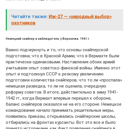
Читайте также:
Иж-27 — «народный выбор»
охотников
Немецкий снайпер и наблюдатель у Воронежа. 1941 г.
Важно подчеркнуть и то, что основы снайперской
подготовки, что в Красной Армии, что в Вермахте были
практически одинаковыми. Наставления обоих армий
учитывали опыт советско-финской войны. Именно этот
опыт и подтолкнул СССР к резкому увеличению
подготовки количества снайперов, что то ли «проспала»
немецкая разведка, то ли не оценила, очередную
реформу советов. В итоге, действительно в зиму 1941-
1942 гг., когда Вермахт впервые перешел к обороне,
баланс снайперов оказался не на его стороне. Немецкое
командование начало принимать решительные меры,
появились приказы, открывались снайперские школы,
отбирались на фронтах курсанты. Вот это все и было
принято историками, как факт появления снайпинга в