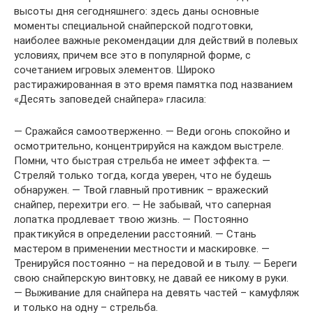
высоты дня сегодняшнего: здесь даны основные
моменты специальной снайперской подготовки,
наиболее важные рекомендации для действий в полевых
условиях, причем все это в популярной форме, с
сочетанием игровых элементов. Широко
растиражированная в это время памятка под названием
«Десять заповедей снайпера» гласила:
— Сражайся самоотверженно. — Веди огонь спокойно и
осмотрительно, концентрируйся на каждом выстреле.
Помни, что быстрая стрельба не имеет эффекта. —
Стреляй только тогда, когда уверен, что не будешь
обнаружен. — Твой главный противник – вражеский
снайпер, перехитри его. — Не забывай, что саперная
лопатка продлевает твою жизнь. — Постоянно
практикуйся в определении расстояний. — Стань
мастером в применении местности и маскировке. —
Тренируйся постоянно – на передовой и в тылу. — Береги
свою снайперскую винтовку, не давай ее никому в руки.
— Выживание для снайпера на девять частей – камуфляж
и только на одну – стрельба.