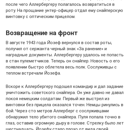
после чего Аллербергеру полагалось возвратиться в
роту. На прощание унтер-офицер отдал ему снайперскую
винтовку с оптическим прицелом.
Возвращение на фронт
В августе 1943 года Йозеф вернулся в состав роты,
получил от сержанта черный знак «За ранение» и
наградные документы. Аллербергеру удалось не попасть
в стан пулеметчиков. Теперь он снайпер. Новость о его
появлении быстро облетела весь полк. Сослуживцы с
теплом встречали Йозефа.
Вскоре к Аллербергеру подошел командир и дал задание
уничтожить советского снайпера. Он уже давно не давал
покоя немецким солдатам. Первый же выстрел из
винтовки без прицела оказался точен. Немцы ринулись в
бой. Через сто метров Аллерберг с сослуживцами
обнаружил тело убитого снайпера. Пуля попала точно в
глаз, оставив огромную дыру в голове. Стрелку было лет
шестнадцать. Йозефу стало плохо от вида своей