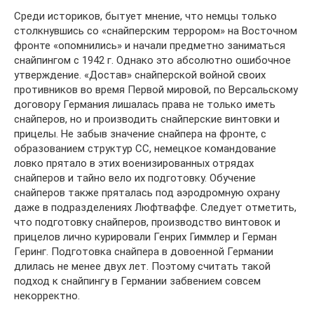
Среди историков, бытует мнение, что немцы только
столкнувшись со «снайперским террором» на Восточном
фронте «опомнились» и начали предметно заниматься
снайпингом с 1942 г. Однако это абсолютно ошибочное
утверждение. «Достав» снайперской войной своих
противников во время Первой мировой, по Версальскому
договору Германия лишалась права не только иметь
снайперов, но и производить снайперские винтовки и
прицелы. Не забыв значение снайпера на фронте, с
образованием структур СС, немецкое командование
ловко прятало в этих военизированных отрядах
снайперов и тайно вело их подготовку. Обучение
снайперов также пряталась под аэродромную охрану
даже в подразделениях Люфтваффе. Следует отметить,
что подготовку снайперов, производство винтовок и
прицелов лично курировали Генрих Гиммлер и Герман
Геринг. Подготовка снайпера в довоенной Германии
длилась не менее двух лет. Поэтому считать такой
подход к снайпингу в Германии забвением совсем
некорректно.