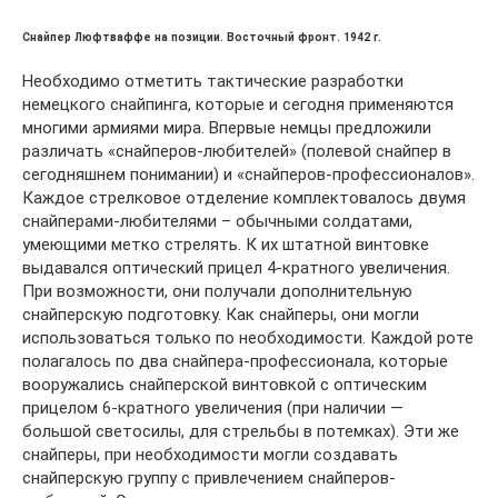
Снайпер Люфтваффе на позиции. Восточный фронт. 1942 г.
Необходимо отметить тактические разработки
немецкого снайпинга, которые и сегодня применяются
многими армиями мира. Впервые немцы предложили
различать «снайперов-любителей» (полевой снайпер в
сегодняшнем понимании) и «снайперов-профессионалов».
Каждое стрелковое отделение комплектовалось двумя
снайперами-любителями – обычными солдатами,
умеющими метко стрелять. К их штатной винтовке
выдавался оптический прицел 4-кратного увеличения.
При возможности, они получали дополнительную
снайперскую подготовку. Как снайперы, они могли
использоваться только по необходимости. Каждой роте
полагалось по два снайпера-профессионала, которые
вооружались снайперской винтовкой с оптическим
прицелом 6-кратного увеличения (при наличии —
большой светосилы, для стрельбы в потемках). Эти же
снайперы, при необходимости могли создавать
снайперскую группу с привлечением снайперов-