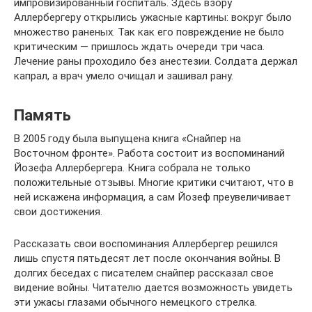
импровизированный госпиталь. Здесь взору
Аллербергеру открылись ужасные картины: вокруг было
множество раненых. Так как его повреждение не было
критическим — пришлось ждать очереди три часа.
Лечение раны проходило без анестезии. Солдата держал
капрал, а врач умело очищал и зашивал рану.
Память
В 2005 году была выпущена книга «Снайпер на
Восточном фронте». Работа состоит из воспоминаний
Йозефа Аллербергера. Книга собрала не только
положительные отзывы. Многие критики считают, что в
ней искажена информация, а сам Йозеф преувеличивает
свои достижения.
Рассказать свои воспоминания Аллербергер решился
лишь спустя пятьдесят лет после окончания войны. В
долгих беседах с писателем снайпер рассказал свое
видение войны. Читателю дается возможность увидеть
эти ужасы глазами обычного немецкого стрелка.