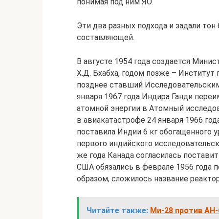
понимая под ним ЯО.
Эти два разных подхода и задали тон
составляющей.
В августе 1954 года создается Минис
Х.Д. Бхабха, годом позже – Институт 
позднее ставший Исследовательским
января 1967 года Индира Ганди пере
атомной энергии в Атомный исследова
в авиакатастрофе 24 января 1966 год
поставила Индии 6 кг обогащенного у
первого индийского исследовательско
же года Канада согласилась постави
США обязались в феврале 1956 года по
образом, сложилось название реактора 
Читайте также:
Ми-28 против AH-