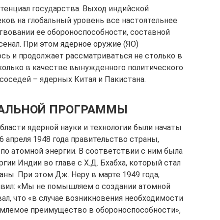
отенциал государства. Выход индийской
еков на глобальный уровень все настоятельнее
вовании ее обороноспособности, составной
енал. При этом ядерное оружие (ЯО)
сь и продолжает рассматриваться не столько в
колько в качестве вынужденного политического
соседей – ядерных Китая и Пакистана.
НАЛЬНОЙ ПРОГРАММЫ
бласти ядерной науки и технологии были начаты
6 апреля 1948 года правительство страны,
 по атомной энергии. В соответствии с ним была
гии Индии во главе с Х.Д. Бхабха, который стал
ны. При этом Дж. Неру в марте 1949 года,
аявил: «Мы не помышляем о создании атомной
вал, что «в случае возникновения необходимости
млемое преимущество в обороноспособности»,