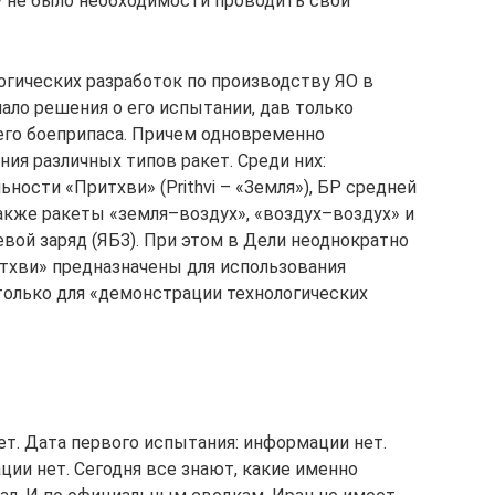
у не было необходимости проводить свои
огических разработок по производству ЯО в
ало решения о его испытании, дав только
его боеприпаса. Причем одновременно
ия различных типов ракет. Среди них:
ьности «Притхви» (Prithvi – «Земля»), БР средней
 также ракеты «земля–воздух», «воздух–воздух» и
вой заряд (ЯБЗ). При этом в Дели неоднократно
ритхви» предназначены для использования
 только для «демонстрации технологических
т. Дата первого испытания: информации нет.
ии нет. Сегодня все знают, какие именно