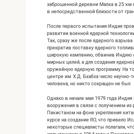
заброшенной деревни Малка в 25 км с
в непосредственной близости от гра
После первого испытания Индия про
развитии военной ядерной технологии
Так, сразу же после ядерного взрыв
прекратив поставку ядерного топлива
широкую кампанию, обвинив Индию в
мирных целей, а для создания ядерн
оружейную ядерную программу. На т
центре им. Х.Д. Бхабха число научно
человека, но никто сокращен не был.
Однако в начале мая 1979 года Индия
вооружения в связи с получением из
Пакистаном на фоне укрепления кита
курсе на создание ЯО, что привело И
некоторые специалисты полагали, чт