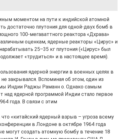
мным моментом на пути к индийской атомной
ть достаточно плутония для одной-двух бомб в
 мощного 100-мегаваттного реактора «Дхрава»
о различным оценкам, ядерные реакторы «Цирус» и
нарабатывать 25–35 кг плутония («Цирус» был
продолжает «трудиться» и в настоящее время).
ользования ядерной энергии в военных целях в
 не закрывался. Вспоминая об этом, один из
ммы Индии Раджы Раманн о. Однако самым
 над ядерной программой Индии стало первое
64 года. В связи с этим
, что «китайский ядерный взрыв – угроза всему
с-конференции в Лондоне в октябре 1964 года
ые могут создать атомную бомбу в течение 18