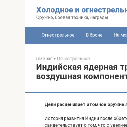
Перейти
Холодное и огнестрель
к
контенту
Оружие, боевая техника, награды
Огнестрельное
В броне
На мо
Главная
»
Огнестрельное
Индийская ядерная т
воздушная компонен
Дели расценивает атомное оружие 
История развития Индии после обрет
свидетельствует о том, что с увели