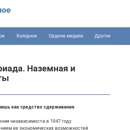
ное
ре
Холодное
Ордена-медали
Другое
риада. Наземная и
ты
лишь как средство сдерживания
ения независимости в 1947 году
чением ее экономических возможностей