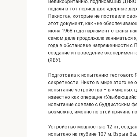
Великобританию, подписавших ДНЯО в 
подали в тот период две ядерные де
Пакистан, которые не поставили сво
этот документ, как «не обеспечиваю
июня 1968 года парламент страны нал
самом деле продолжала заниматься я
года в обстановке напряженности с П
создание и проведение эксперимент
(ЯВУ).
Подготовка к испытанию тестового 
секретности. Никто в мире этого не 
испытание устройства – в «мирных це
известно как операция «Улыбающийся Б
испытание совпало с буддистским фе
возможно, именно по этой причине по
Устройство мощностью 12 кт, создан
испытано на глубине 107 м. Взрыв б