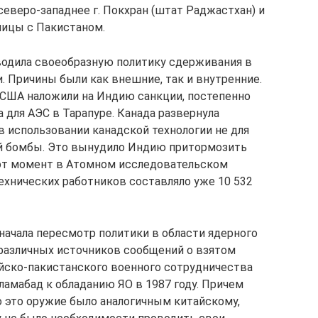
еверо-западнее г. Покхран (штат Раджастхан) и
ницы с Пакистаном.
водила своеобразную политику сдерживания в
. Причины были как внешние, так и внутренние.
а США наложили на Индию санкции, постепенно
 для АЭС в Тарапуре. Канада развернула
 использовании канадской технологии не для
ой бомбы. Это вынудило Индию притормозить
от момент в Атомном исследовательском
-технических работников составляло уже 10 532
 начала пересмотр политики в области ядерного
 различных источников сообщений о взятом
йско-пакистанского военного сотрудничества
сламабад к обладанию ЯО в 1987 году. Причем
о это оружие было аналогичным китайскому,