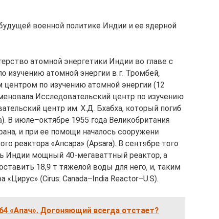
 будущей военной политике Индии и ее ядерной
терство атомной энергетики Индии во главе с
по изучению атомной энергии в г. Тромбей,
 центром по изучению атомной энергии (12
именовала Исследовательский центр по изучению
тельский центр им. Х.Д. Бхабха, который погиб
а). В июле–октябре 1955 года Великобритания
рана, и при ее помощи началось сооружени
го реактора «Апсара» (Apsara). В сентябре того
ть Индии мощный 40-мегаваттный реактор, а
ставить 18,9 т тяжелой воды для него, и, таким
«Цирус» (Cirus: Canada–India Reactor–U.S).
64 «Апач». Догоняющий всегда отстает?