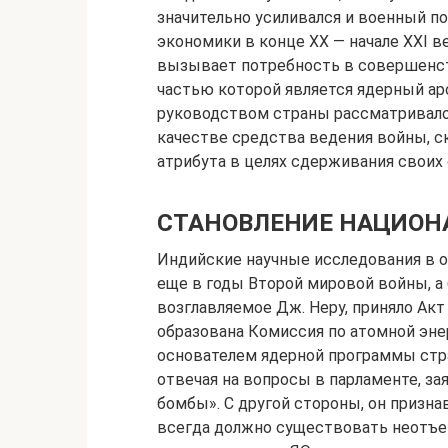
значительно усиливался и военный п
экономики в конце ХХ — начале ХХI в
вызывает потребность в совершенст
частью которой является ядерный арс
руководством страны рассматривало
качестве средства ведения войны, с
атрибута в целях сдерживания своих 
СТАНОВЛЕНИЕ НАЦИО
Индийские научные исследования в о
еще в годы Второй мировой войны, а 
возглавляемое Дж. Неру, приняло Акт
образована Комиссия по атомной энер
основателем ядерной программы стра
отвечая на вопросы в парламенте, з
бомбы». С другой стороны, он призна
всегда должно существовать неотъе