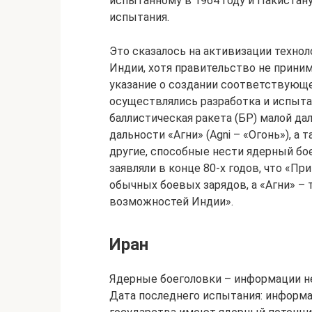
испытанному в 1964 году и Пакистан
испытания.
Это сказалось на активизации технол
Индии, хотя правительство не приним
указание о создании соответствующ
осуществлялись разработка и испытан
баллистическая ракета (БР) малой дал
дальности «Агни» (Agni – «Огонь»), а
другие, способные нести ядерный бое
заявляли в конце 80-х годов, что «П
обычных боевых зарядов, а «Агни» –
возможностей Индии».
Иран
Ядерные боеголовки – информации не
Дата последнего испытания: информац