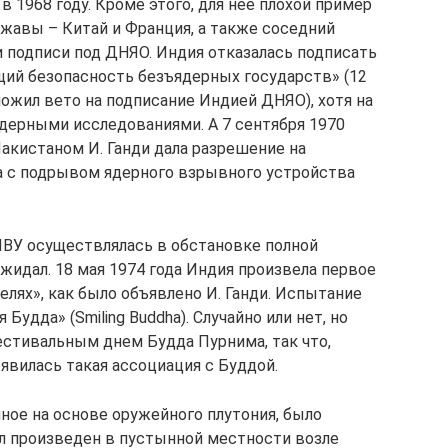
1968 году. Кроме этого, для нее плохой пример
ржавы – Китай и Франция, а также соседний
и подписи под ДНЯО. Индия отказалась подписать
щий безопасность безъядерных государств» (12
ожил вето на подписание Индией ДНЯО), хотя на
дерными исследованиями. А 7 сентября 1970
акистаном И. Ганди дала разрешение на
а с подрывом ядерного взрывного устройства
ЯВУ осуществлялась в обстановке полной
ожидал. 18 мая 1974 года Индия произвела первое
лях», как было объявлено И. Ганди. Испытание
удда» (Smiling Buddha). Случайно или нет, но
стивальным днем Будда Пурнима, так что,
явилась такая ассоциация с Буддой.
ное на основе оружейного плутония, было
ыл произведен в пустынной местности возле