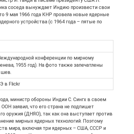
истр И. Ганди в письме президенту США Л.
тика соседа вынуждает Индию произвести свои
что 9 мая 1966 года КНР провела новые ядерные
дерного устройства (с 1964 года – пятые по
 Международной конференции по мирному
нева, 1955 год). На фото также запечатлены
ышев.
 в Flickr
года, министр обороны Индии С. Сингх в своем
ООН заявил, что его страна не подпишет
го оружия (ДНЯО), так как она выступает против
ранение мирных ядерных технологий. Поэтому
ств мира, включая три ядерных – США, СССР и