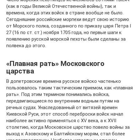
(как в годы Великой Отечественной войны), так и
времена, когда этих войск в стране вообще не было.
Сегодняшние российские морпехи ведут свою историю
от Морского полка, созданного по приказу царя Петра I
27 (16 по ст. ст.) ноября 1705 года, но первые шаги к
появлению русской морской пехоты были сделаны за
полвека до этого.
«Плавная рать» Московского
царства
В допетровские времена русское войско частенько
пользовалось таким тактическим приемом, как «плавная
рать». Под этим термином понимались войска,
передвигающиеся по внутренним водным путям на
речных судах. Унаследованный от витязей времен
Киевской Руси, этот способ переброски войск начал
наиболее активно применяться с XV века, а к XVII
столетию, когда Московское царство повело войны за
выход к Азовскому и Балтийскому морям, стал более