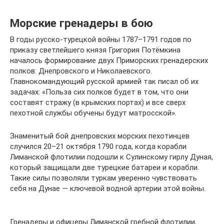
Морские гренадеры в бою
В годы русско-турецкой войны 1787–1791 годов по
приказу светлейшего князя Григория Потёмкина
началось формирование двух Приморских гренадерских
полков: Днепровского и Николаевского.
Главнокомандующий русской армией так писал об их
задачах: «Польза сих полков будет в том, что они
составят стражу (в крымских портах) и все сверх
пехотной службы обучены будут матросской».
Знаменитый бой днепровских морских пехотинцев
случился 20–21 октября 1790 года, когда корабли
Лиманской флотилии подошли к Сулинскому гирлу Дуная,
который защищали две турецкие батареи и корабли.
Такие силы позволяли туркам уверенно чувствовать
себя на Дунае — ключевой водной артерии этой войны.
Гренадеры и офицеры Лиманской гребной флотилии,