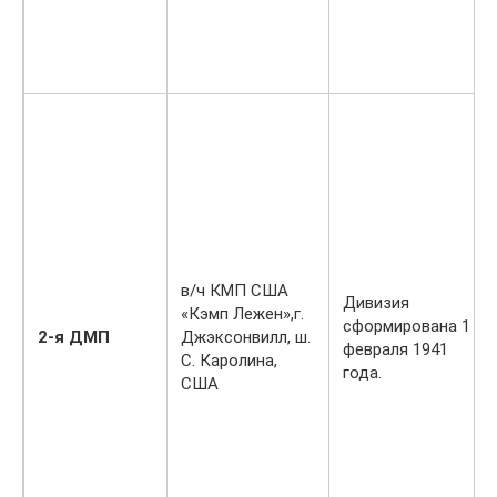
в/ч КМП США
Дивизия
«Кэмп Лежен»,г.
сформирована 1
2-я ДМП
Джэксонвилл, ш.
февраля 1941
С. Каролина,
года.
США