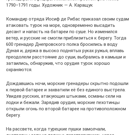
1790–1791 годы. Художник — А. Каращук
Командир отряда Иосиф де Рибас приказал своим судам
атаковать турок на море, одновременно высадить
десант и напасть на батареи по суше. Но изменился
ветер, и русские не смогли приблизиться к берегу. Тогда
600 гренадер Днепровского полка бросились в воду
Дуная и, держа в высоко поднятых руках ружья, вплавь
преодолели расстояние до суши, выбрались в камыши и
затаились, обнаружив, что орудия турок хорошо
охраняются.
Дождавшись ночи, морские гренадеры скрытно подошли
к первой батарее и захватили её без единого выстрела.
Увидев русских, атакующих штыками, османы сели на
лодки и бежали. Зарядив орудия, морские пехотинцы
открыли огонь по второй батарее на противоположном
берегу.
На рассвете, когда турецкие пушки замолчали,