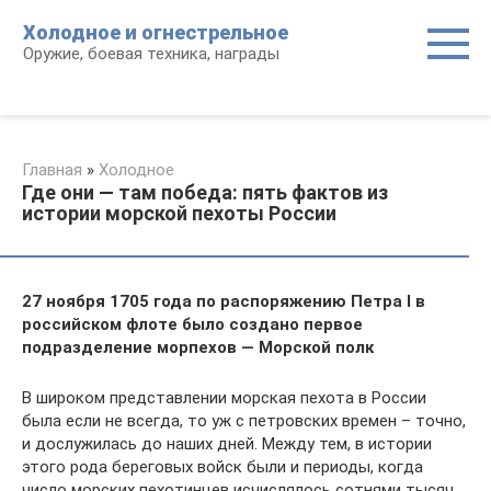
Перейти
Холодное и огнестрельное
к
Оружие, боевая техника, награды
контенту
Главная
»
Холодное
Где они — там победа: пять фактов из
истории морской пехоты России
27 ноября 1705 года по распоряжению Петра
I
в
российском флоте было создано первое
подразделение морпехов — Морской полк
В широком представлении морская пехота в России
была если не всегда, то уж с петровских времен – точно,
и дослужилась до наших дней. Между тем, в истории
этого рода береговых войск были и периоды, когда
число морских пехотинцев исчислялось сотнями тысяч