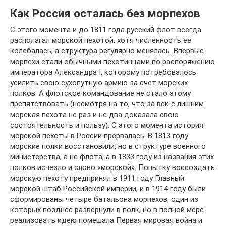
Как Россия осталась без морпехов
С этого момента и до 1811 года русский флот всегда
располагал морской пехотой, хотя численность ее
колебалась, а структура регулярно менялась. Впервые
морпехи стали обычными пехотинцами по распоряжению
императора Александра I, которому потребовалось
усилить свою сухопутную армию за счет морских
полков. А флотское командование не стало этому
препятствовать (несмотря на то, что за век с лишним
морская пехота не раз и не два доказала свою
состоятельность и пользу). С этого момента история
морской пехоты в России прервалась. В 1813 году
морские полки восстановили, но в структуре военного
министерства, а не флота, а в 1833 году из названия этих
полков исчезло и слово «морской». Попытку воссоздать
морскую пехоту предпринял в 1911 году Главный
морской штаб Российской империи, и в 1914 году были
сформированы четыре батальона морпехов, один из
которых позднее развернули в полк, но в полной мере
реализовать идею помешала Первая мировая война и