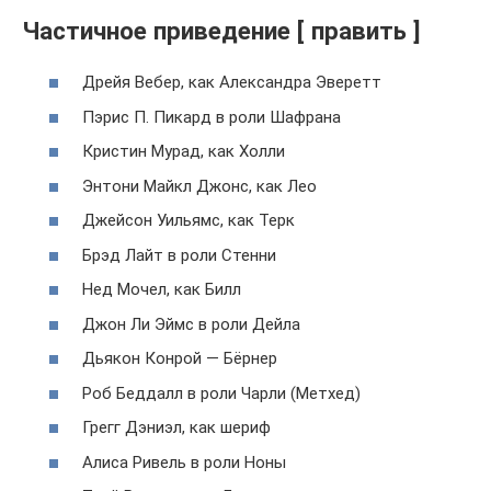
Частичное приведение [ править ]
Дрейя Вебер, как Александра Эверетт
Пэрис П. Пикард в роли Шафрана
Кристин Мурад, как Холли
Энтони Майкл Джонс, как Лео
Джейсон Уильямс, как Терк
Брэд Лайт в роли Стенни
Нед Мочел, как Билл
Джон Ли Эймс в роли Дейла
Дьякон Конрой — Бёрнер
Роб Беддалл в роли Чарли (Метхед)
Грегг Дэниэл, как шериф
Алиса Ривель в роли Ноны