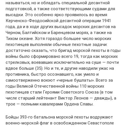
называться, но и обладать специальной десантной
подготовкой, а также соответствующими судами для
высадки. Это особенно ярко проявилось во время
Керченско-Феодосийской десантной операции 1941
года, да и в ходе других высадок морских десантов на
Черном, Балтийском и Баренцевом морях, а также на
Тихом океане. Хотя гораздо большее число морских
пехотинцев выполняли обычные пехотные задачи:
достаточно сказать, что бригад морской пехоты в годы
войны было сформировано всего 19, тогда как морских
стрелковых, воевавших исключительно на суше — почти
вдвое больше (35). Но и те, и другие наводили ужас на
противника, быстро осознавшего, как умело и
самоотверженно воюют «черные бушлаты». Всего за
годы Великой Отечественной войны 110 морских
пехотинцев стали Героями Советского Союза (в том
числе старший лейтенант Виктор Леонов — дважды), а
трое — полными кавалерами Ордена Славы.
Бойцы 393-го батальона морской пехоты водружают
военно-морской флаг в освобожденном Севастополе