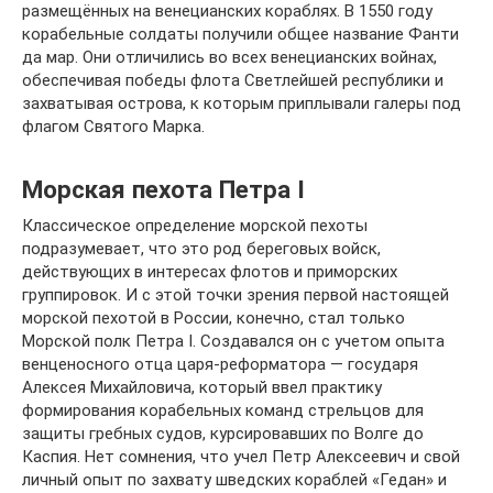
размещённых на венецианских кораблях. В 1550 году
корабельные солдаты получили общее название Фанти
да мар. Они отличились во всех венецианских войнах,
обеспечивая победы флота Светлейшей республики и
захватывая острова, к которым приплывали галеры под
флагом Святого Марка.
Морская пехота Петра I
Классическое определение морской пехоты
подразумевает, что это род береговых войск,
действующих в интересах флотов и приморских
группировок. И с этой точки зрения первой настоящей
морской пехотой в России, конечно, стал только
Морской полк Петра I. Создавался он с учетом опыта
венценосного отца царя-реформатора — государя
Алексея Михайловича, который ввел практику
формирования корабельных команд стрельцов для
защиты гребных судов, курсировавших по Волге до
Каспия. Нет сомнения, что учел Петр Алексеевич и свой
личный опыт по захвату шведских кораблей «Гедан» и