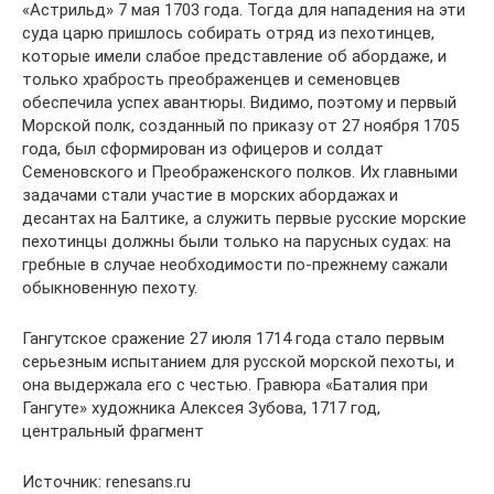
«Астрильд» 7 мая 1703 года. Тогда для нападения на эти
суда царю пришлось собирать отряд из пехотинцев,
которые имели слабое представление об абордаже, и
только храбрость преображенцев и семеновцев
обеспечила успех авантюры. Видимо, поэтому и первый
Морской полк, созданный по приказу от 27 ноября 1705
года, был сформирован из офицеров и солдат
Семеновского и Преображенского полков. Их главными
задачами стали участие в морских абордажах и
десантах на Балтике, а служить первые русские морские
пехотинцы должны были только на парусных судах: на
гребные в случае необходимости по-прежнему сажали
обыкновенную пехоту.
Гангутское сражение 27 июля 1714 года стало первым
серьезным испытанием для русской морской пехоты, и
она выдержала его с честью. Гравюра «Баталия при
Гангуте» художника Алексея Зубова, 1717 год,
центральный фрагмент
Источник: renesans.ru