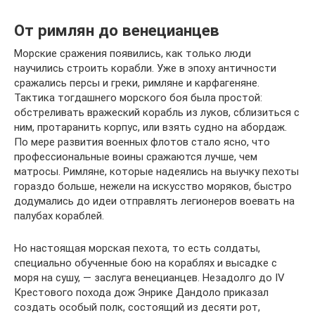
От римлян до венецианцев
Морские сражения появились, как только люди
научились строить корабли. Уже в эпоху античности
сражались персы и греки, римляне и карфагеняне.
Тактика тогдашнего морского боя была простой:
обстреливать вражеский корабль из луков, сблизиться с
ним, протаранить корпус, или взять судно на абордаж.
По мере развития военных флотов стало ясно, что
профессиональные воины сражаются лучше, чем
матросы. Римляне, которые надеялись на выучку пехоты
гораздо больше, нежели на искусство моряков, быстро
додумались до идеи отправлять легионеров воевать на
палубах кораблей.
Но настоящая морская пехота, то есть солдаты,
специально обученные бою на кораблях и высадке с
моря на сушу, — заслуга венецианцев. Незадолго до IV
Крестового похода дож Энрике Дандоло приказал
создать особый полк, состоящий из десяти рот,