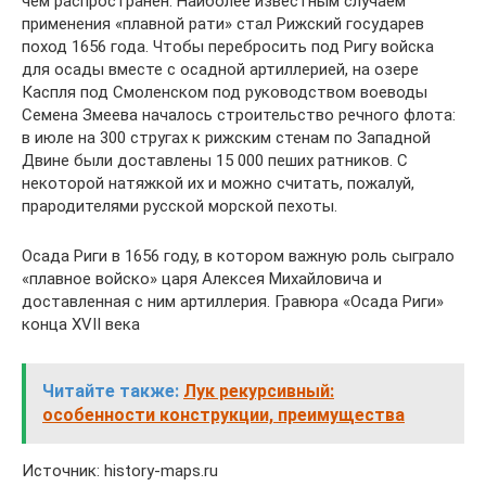
чем распространен. Наиболее известным случаем
применения «плавной рати» стал Рижский государев
поход 1656 года. Чтобы перебросить под Ригу войска
для осады вместе с осадной артиллерией, на озере
Каспля под Смоленском под руководством воеводы
Семена Змеева началось строительство речного флота:
в июле на 300 стругах к рижским стенам по Западной
Двине были доставлены 15 000 пеших ратников. С
некоторой натяжкой их и можно считать, пожалуй,
прародителями русской морской пехоты.
Осада Риги в 1656 году, в котором важную роль сыграло
«плавное войско» царя Алексея Михайловича и
доставленная с ним артиллерия. Гравюра «Осада Риги»
конца XVII века
Читайте также:
Лук рекурсивный:
особенности конструкции, преимущества
Источник: history-maps.ru