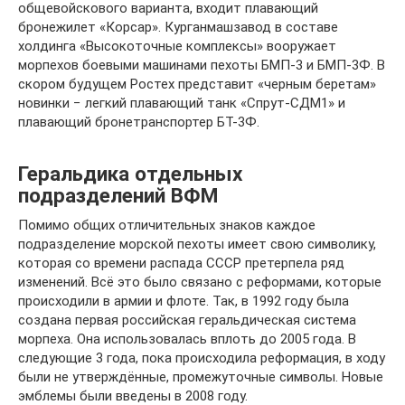
общевойскового варианта, входит плавающий
бронежилет «Корсар». Курганмашзавод в составе
холдинга «Высокоточные комплексы» вооружает
морпехов боевыми машинами пехоты БМП-3 и БМП-3Ф. В
скором будущем Ростех представит «черным беретам»
новинки − легкий плавающий танк «Спрут-СДМ1» и
плавающий бронетранспортер БТ-3Ф.
Геральдика отдельных
подразделений ВФМ
Помимо общих отличительных знаков каждое
подразделение морской пехоты имеет свою символику,
которая со времени распада СССР претерпела ряд
изменений. Всё это было связано с реформами, которые
происходили в армии и флоте. Так, в 1992 году была
создана первая российская геральдическая система
морпеха. Она использовалась вплоть до 2005 года. В
следующие 3 года, пока происходила реформация, в ходу
были не утверждённые, промежуточные символы. Новые
эмблемы были введены в 2008 году.