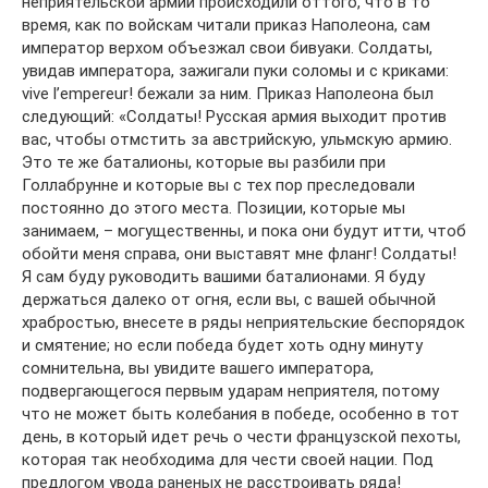
неприятельской армии происходили оттого, что в то
время, как по войскам читали приказ Наполеона, сам
император верхом объезжал свои бивуаки. Солдаты,
увидав императора, зажигали пуки соломы и с криками:
vive l’empereur! бежали за ним. Приказ Наполеона был
следующий: «Солдаты! Русская армия выходит против
вас, чтобы отмстить за австрийскую, ульмскую армию.
Это те же баталионы, которые вы разбили при
Голлабрунне и которые вы с тех пор преследовали
постоянно до этого места. Позиции, которые мы
занимаем, – могущественны, и пока они будут итти, чтоб
обойти меня справа, они выставят мне фланг! Солдаты!
Я сам буду руководить вашими баталионами. Я буду
держаться далеко от огня, если вы, с вашей обычной
храбростью, внесете в ряды неприятельские беспорядок
и смятение; но если победа будет хоть одну минуту
сомнительна, вы увидите вашего императора,
подвергающегося первым ударам неприятеля, потому
что не может быть колебания в победе, особенно в тот
день, в который идет речь о чести французской пехоты,
которая так необходима для чести своей нации. Под
предлогом увода раненых не расстроивать ряда!