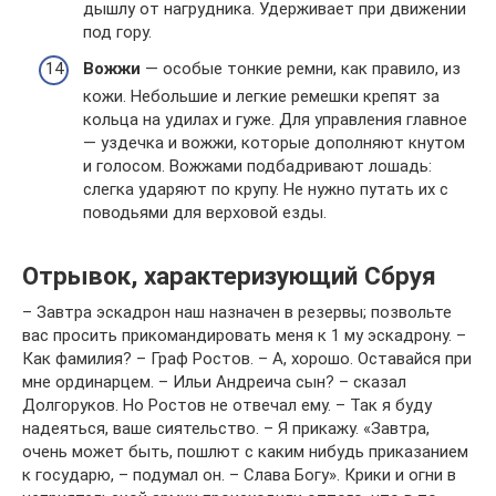
дышлу от нагрудника. Удерживает при движении
под гору.
Вожжи
— особые тонкие ремни, как правило, из
кожи. Небольшие и легкие ремешки крепят за
кольца на удилах и гуже. Для управления главное
— уздечка и вожжи, которые дополняют кнутом
и голосом. Вожжами подбадривают лошадь:
слегка ударяют по крупу. Не нужно путать их с
поводьями для верховой езды.
Отрывок, характеризующий Сбруя
– Завтра эскадрон наш назначен в резервы; позвольте
вас просить прикомандировать меня к 1 му эскадрону. –
Как фамилия? – Граф Ростов. – А, хорошо. Оставайся при
мне ординарцем. – Ильи Андреича сын? – сказал
Долгоруков. Но Ростов не отвечал ему. – Так я буду
надеяться, ваше сиятельство. – Я прикажу. «Завтра,
очень может быть, пошлют с каким нибудь приказанием
к государю, – подумал он. – Слава Богу». Крики и огни в