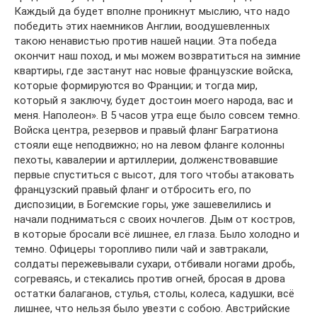
Каждый да будет вполне проникнут мыслию, что надо
победить этих наемников Англии, воодушевленных
такою ненавистью против нашей нации. Эта победа
окончит наш поход, и мы можем возвратиться на зимние
квартиры, где застанут нас новые французские войска,
которые формируются во Франции; и тогда мир,
который я заключу, будет достоин моего народа, вас и
меня. Наполеон». В 5 часов утра еще было совсем темно.
Войска центра, резервов и правый фланг Багратиона
стояли еще неподвижно; но на левом фланге колонны
пехоты, кавалерии и артиллерии, долженствовавшие
первые спуститься с высот, для того чтобы атаковать
французский правый фланг и отбросить его, по
диспозиции, в Богемские горы, уже зашевелились и
начали подниматься с своих ночлегов. Дым от костров,
в которые бросали всё лишнее, ел глаза. Было холодно и
темно. Офицеры торопливо пили чай и завтракали,
солдаты пережевывали сухари, отбивали ногами дробь,
согреваясь, и стекались против огней, бросая в дрова
остатки балаганов, стулья, столы, колеса, кадушки, всё
лишнее, что нельзя было увезти с собою. Австрийские