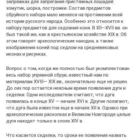
запряжках для запрягания пристяжных лошадей:
хомутик, шорка, постромки. Состав предметов
сбруйного набора мало менялся на протяжении всей
истории русского народа. Особенно это относится к
набору предметов для седлания коня. В XII—XVII вв. он
был такой же, как в крестьянском хозяйстве XIX в. Об
этом говорят археологические находки, а также
изображения коней под седлом на средневековых
иконах и рисунках.
Вопрос о том, когда же полностью был укомплектован
весь набор упряжной сбруи, известный нам по
материалам XVIII— XIX вв., окончательно еще не решен.
До сих пор остается неясным время появления дуги и
седелки. Одни исследователи считают, что дуга
появилась в конце XV — начале XVI в. Другие полагают,
что дуга была известна еще в начале XII в. Однако при
археологических раскопках в Великом Новгороде целые
дуги находят только в слоях XIV в.
Что касается седелки, то сроки ее появления назвать