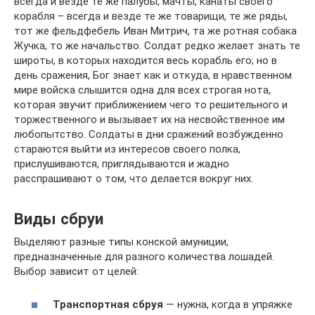
всегда и везде те же палубы, мачты, канаты своего
корабля – всегда и везде те же товарищи, те же ряды,
тот же фельдфебель Иван Митрич, та же ротная собака
Жучка, то же начальство. Солдат редко желает знать те
широты, в которых находится весь корабль его; но в
день сражения, Бог знает как и откуда, в нравственном
мире войска слышится одна для всех строгая нота,
которая звучит приближением чего то решительного и
торжественного и вызывает их на несвойственное им
любопытство. Солдаты в дни сражений возбужденно
стараются выйти из интересов своего полка,
прислушиваются, приглядываются и жадно
расспрашивают о том, что делается вокруг них.
Виды сбруи
Выделяют разные типы конской амуниции,
предназначенные для разного количества лошадей.
Выбор зависит от целей:
Транспортная сбруя
— нужна, когда в упряжке