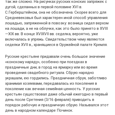
так же сложно. На рисунках русских конских запряжек с
дугой, сделанных в первой половине XVI в.
С.Герберштейном, она не обозначена. Скорее всего для
Средневековья был характерен иной способ управления
лошадью, запряженной в повозку: возница сидел верхом
на лошади, а не на облучке, как это было принято в XVIII
—XIX вв. В конце XVIXVII вв. седелка, вероятно, уже
включалась в упряжь. Свидетельством чему являются
седелки XVII в., хранящиеся в Оружейной палате Кремля.
Русские крестьяне придавали очень большое значение
«конскому наряду», особенно при поездках в
праздничные дни, в город на ярмарку или во время
проведения свадебного ритуала. Сбрую нарядно
украшали, ею гордились. Праздничная сбруя, заботливо
хранимая хозяевами, передавалась из поколения в
поколение как вечная семейная ценность. У русских
крестьян существовал даже обычай ежегодно в первый
день после Сретения (3/16 февраля) приводить в
порядок рабочую и праздничную сбрую. Назывался этот
день в народном календаре Починок.