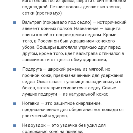
изготовляются из флиса, шерсти с синтепоновой
подкладкой. Летние попоны делают из хлопка,
сетки (против мух);
Вальтрап (покрывало под седло) — исторический
элемент конных полков. Назначение — защита
спины коней от повреждения седлом. Кроме
того, в России он был украшением конского
убора. Офицеры щеголяли упряжью друг перед
другом, кроме того, цвет вальтрапа отличался в
зависимости от цвета обмундирования;
Подпруга — широкий ремень из мягкой, но
прочной кожи, предназначенный для удержания
седла. Охватывает туловище лошади снизу и с
боков, затем пристегивается к седлу. Самые
лучшие подпруги — из натуральной кожи;
Ногавки — это защитное снаряжение,
предназначенное для оберегания ног лошади от
растяжений и ударов;
Недоуздок — это уздечка без удил для
содержания коня на привязи;