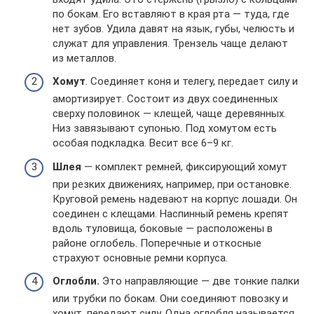
по бокам. Его вставляют в края рта — туда, где
нет зубов. Удила давят на язык, губы, челюсть и
служат для управления. Трензель чаще делают
из металлов.
Хомут
. Соединяет коня и телегу, передает силу и
амортизирует. Состоит из двух соединенных
сверху половинок — клещей, чаще деревянных.
Низ завязывают супонью. Под хомутом есть
особая подкладка. Весит все 6–9 кг.
Шлея
— комплект ремней, фиксирующий хомут
при резких движениях, например, при остановке.
Круговой ремень надевают на корпус лошади. Он
соединен с клещами. Наспинный ремень крепят
вдоль туловища, боковые — расположены в
районе оглобель. Поперечные и откосные
страхуют основные ремни корпуса.
Оглобли.
Это направляющие — две тонкие палки
или трубки по бокам. Они соединяют повозку и
хомут, передают силу. Одна оглобля называется