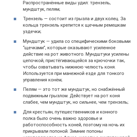
Распространённые виды удил: трензель,
мундштук, пелям;
Трензель — состоит из грызла и двух колец. За
кольца трензель крепится к щечным ремешкам
уздечки;
Мундштук — удила со специфическими боковыми
“щечками”, которые оказывают усиленное
действие на рот животного. Мундштуки усилены
цепочкой, пристёгивающейся за крючочки так,
чтобы охватывать нижнюю челюсть коня.
Используется при манежной езде для тонкого
управления конём;
Пелям — это тот же мундштук, но снабжённый
подвижным грызлом. Действует на рот коня
слабее, чем мундштук, но сильнее, чем трензель;
Для крестьян, путешественников и конного
полка было очень важно здоровье и
работоспособность коней, поэтому на ночь их
прикрывали попоной. Зимние попоны