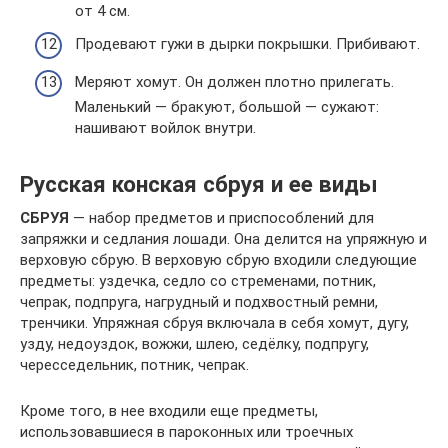
от 4 см.
Продевают гужи в дырки покрышки. Прибивают.
Меряют хомут. Он должен плотно прилегать.
Маленький — бракуют, большой — сужают:
нашивают войлок внутри.
Русская конская сбруя и ее виды
СБРУЯ
— набор предметов и приспособлений для
запряжки и седлания лошади. Она делится на упряжную и
верховую сбрую. В верховую сбрую входили следующие
предметы: уздечка, седло со стременами, потник,
чепрак, подпруга, нагрудный и подхвостный ремни,
тренчики. Упряжная сбруя включала в себя хомут, дугу,
узду, недоуздок, вожжи, шлею, седёлку, подпругу,
чересседельник, потник, чепрак.
Кроме того, в нее входили еще предметы,
использовавшиеся в пароконных или троечных