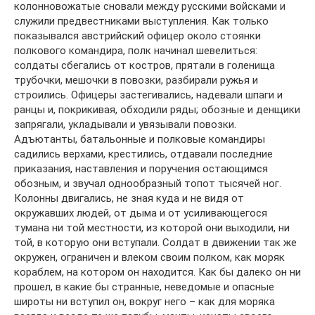
колонновожатые сновали между русскими войсками и
служили предвестниками выступления. Как только
показывался австрийский офицер около стоянки
полкового командира, полк начинал шевелиться:
солдаты сбегались от костров, прятали в голенища
трубочки, мешочки в повозки, разбирали ружья и
строились. Офицеры застегивались, надевали шпаги и
ранцы и, покрикивая, обходили ряды; обозные и денщики
запрягали, укладывали и увязывали повозки.
Адъютанты, батальонные и полковые командиры
садились верхами, крестились, отдавали последние
приказания, наставления и поручения остающимся
обозным, и звучал однообразный топот тысячей ног.
Колонны двигались, не зная куда и не видя от
окружавших людей, от дыма и от усиливающегося
тумана ни той местности, из которой они выходили, ни
той, в которую они вступали. Солдат в движении так же
окружен, ограничен и влеком своим полком, как моряк
кораблем, на котором он находится. Как бы далеко он ни
прошел, в какие бы странные, неведомые и опасные
широты ни вступил он, вокруг него – как для моряка