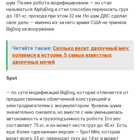
шум. Позже робота модифицировали — он стал
называться AlphaDog и стал способен переносить груз
до 181 кг, проходя при этом 32 км. Но шум ДВС сделал
свое дело — именно из-за него армия США не приняла
BigDog на вооружение.
Читайте также:
Сколько весит двуручный меч:
копаемся в истории. 5 самых известных
двуручных мечей
Spot
— по сути модификация BigDog, которая отличается от
предшественника облегченной конструкцией и
электродвигателем с аккумулятором. Уровень шума
значительно снизился, но вместе с ним уменьшилась
автономность и грузоподъемность робота. Его вес
составляет 75 кг, и он может нести груз до 45 кг. Есть
еще более «урезанная» версия — Spot Mini, которая
весит всего 25 кг, переносит груз до 14 кг и может