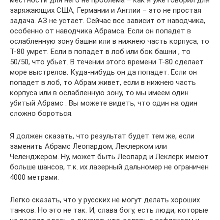
местности для него не проблема – как я уже говорил для
заряжающих США, Германии и Англии – это не простая
задача. АЗ не устает. Сейчас все зависит от наводчика,
особенно от наводчика Абрамса. Если он попадет в
ослабленную зону башни или в нижнею часть корпуса, то
Т-80 умрет. Если в попадет в лоб или бок башни , то
50/50, что убьет. В течении этого времени Т-80 сделает
море выстрелов. Куда-нибудь он да попадет. Если он
попадет в лоб, то Абрам живет, если в нижнею часть
корпуса или в ослабленную зону, то мы имеем один
убитый Абрамс . Вы можете видеть, что один на один
сложно бороться.
Я должен сказать, что результат будет тем же, если
заменить Абрамс Леопардом, Леклерком или
Челенджером. Ну, может быть Леопард и Леклерк имеют
больше шансов, т.к. их лазерный дальномер не ограничен
4000 метрами.
Легко сказать, что у русских не могут делать хороших
танков. Но это не так. И, слава богу, есть люди, которые