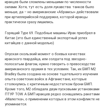
иракцев были сломлены меньшими по численности
силами. Хотя, тут есть доля лукавства: танков было
меньше, да – но американские «Абрамсы» действовали
при артиллерийской поддержке, которой иракцы
практически сразу лишились.
Горящий Type 69. Подобные машины Ирак приобрел в
Китае (это был единственный экспортный успех
китайцев с данной моделью)
Опуская скользкий момент о боевых качествах
иракского гвардейца, или солдата под звездно-
полосатым флагом, нужно говорить о превосходстве
американского оружия в тех условиях. Так, их БМП M2
Bradley была создана на основе тщательного изучения
опыта советских войск в Афганистане, которые
столкнулись с критичным недостатком брони БМП.
Кроме того, M2 обладала двум пусковыми установками
ПТУР TOW. А БМП иракцев редко оснащались ракетами
«Малютка», о применении которых в этом конфликте не
упоминается.