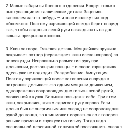
2. Малые габариты боевого отделения. Вокруг только
выступающие металлические детали. Зацепись
капсюлем за что-нибудь — и «нас извлекут из-под
обломков». Поэтому заряжающий всегда берет снаряд
так, чтобы ладонью левой руки накладывать на дно
гильзы, прикрывая капсюль.
3. Клин затвора. Тяжёлая деталь. Мощнейшая пружина
закрывает затвор (перемещает клин слева направо) за
полсекунды. Неправильно разместил руку при
досылании, растопырил пальцы – и слово «прищемил»
здесь уже не подходит. Раздробление. Ампутация.
Поэтому заряжающий после вставления снаряда в
патронник досылает его одним мощным движением,
одновременно сопровождая дно гильзы левой рукой,
сложенной в кулак. Большим пальцем к себе. При этом
клин, закрываясь, мягко сдвигает руку вправо. Если
досыл был не энергичным или снаряд не сопровождали
рукой до конца, то клин может сорваться со стопоров
раньше времени и «прикусить» гильзу. Тогда надо
специальной деревянной толкушкой протолкнуть снаряд