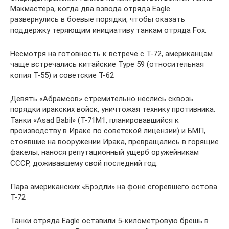
Макмастера, когда два взвода отряда Eagle
развернулись в боевые порядки, чтобы оказать
поддержку теряющим инициативу танкам отряда Fox.
Несмотря на готовность к встрече с Т-72, американцам
чаще встречались китайские Type 59 (относительная
копия Т-55) и советские Т-62
Девять «Абрамсов» стремительно неслись сквозь
порядки иракских войск, уничтожая технику противника.
Танки «Asad Babil» (Т-71М1, планировавшийся к
производству в Ираке по советской лицензии) и БМП,
стоявшие на вооружении Ирака, превращались в горящие
факелы, нанося репутационный ущерб оружейникам
СССР, доживавшему свой последний год.
Пара американских «Брэдли» на фоне сгоревшего остова
Т-72
Танки отряда Eagle оставили 5-километровую брешь в