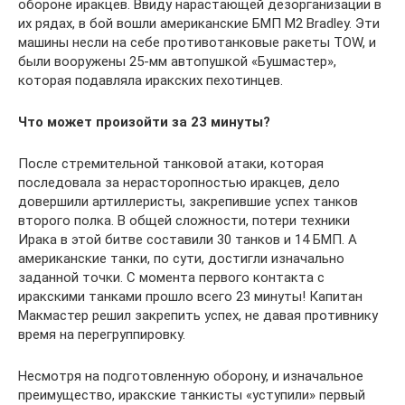
обороне иракцев. Ввиду нарастающей дезорганизации в
их рядах, в бой вошли американские БМП M2 Bradley. Эти
машины несли на себе противотанковые ракеты TOW, и
были вооружены 25-мм автопушкой «Бушмастер»,
которая подавляла иракских пехотинцев.
Что может произойти за 23 минуты?
После стремительной танковой атаки, которая
последовала за нерасторопностью иракцев, дело
довершили артиллеристы, закрепившие успех танков
второго полка. В общей сложности, потери техники
Ирака в этой битве составили 30 танков и 14 БМП. А
американские танки, по сути, достигли изначально
заданной точки. С момента первого контакта с
иракскими танками прошло всего 23 минуты! Капитан
Макмастер решил закрепить успех, не давая противнику
время на перегруппировку.
Несмотря на подготовленную оборону, и изначальное
преимущество, иракские танкисты «уступили» первый