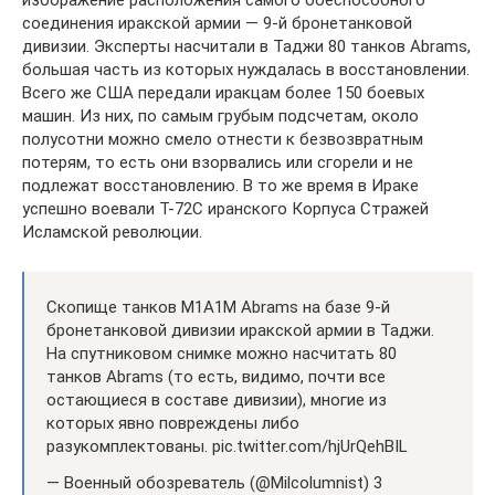
изображение расположения самого боеспособного
соединения иракской армии — 9-й бронетанковой
дивизии. Эксперты насчитали в Таджи 80 танков Abrams,
большая часть из которых нуждалась в восстановлении.
Всего же США передали иракцам более 150 боевых
машин. Из них, по самым грубым подсчетам, около
полусотни можно смело отнести к безвозвратным
потерям, то есть они взорвались или сгорели и не
подлежат восстановлению. В то же время в Ираке
успешно воевали Т-72С иранского Корпуса Стражей
Исламской революции.
Скопище танков M1A1M Abrams на базе 9-й
бронетанковой дивизии иракской армии в Таджи.
На cпутниковом снимке можно насчитать 80
танков Abrams (то есть, видимо, почти все
остающиеся в составе дивизии), многие из
которых явно повреждены либо
разукомплектованы. pic.twitter.com/hjUrQehBIL
— Военный обозреватель (@Milcolumnist) 3