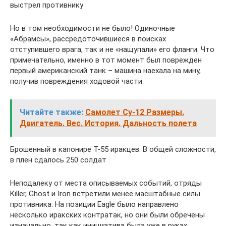
выстрел противнику
Но в том необходимости не было! Одиночные
«Абрамсы», рассредоточившиеся в поисках
отступившего врага, так и не «нащупали» его фланги. Что
примечательно, именно в тот момент был поврежден
первый американский танк – машина наехала на мину,
получив повреждения ходовой части.
Читайте также:
Самолет Су-12 Размеры.
Двигатель. Вес. История. Дальность полета
Брошенный в капонире Т-55 иракцев. В общей сложности,
в плен сдалось 250 солдат
Неподалеку от места описываемых событий, отряды
Killer, Ghost и Iron встретили менее масштабные силы
противника. На позиции Eagle было направлено
несколько иракских контратак, но они были обречены
изначально, так как инициатива была уже в руках