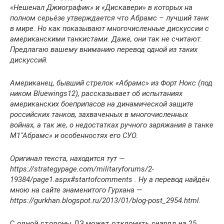
«Нешенал Джиографик» и «Дискавери» в которых на
полном серьёзе утверждается что Абрамс – лучший танк
в мире. Но как показывают многочисленные дискуссии с
американскими танкистами. Даже, они так не считают.
Предлагаю вашему вниманию перевод одной из таких
дискуссий.
Американец, бывший стрелок «Абрамс» из Форт Нокс (под
ником Bluewings12), рассказывает об испытаниях
американских боеприпасов на динамической защите
российских танков, захваченных в многочисленных
войнах, а так же, о недостатках ручного заряжания в танке
М1″Абрамс» и особенностях его СУО.
Оригинал текста, находится тут —
https://strategypage.com/militaryforums/2-
19384/page1.aspx#startofcomments . Ну а перевод найдён
мною на сайте знаменитого Гурхана —
https://gurkhan.blogspot.ru/2013/01/blog-post_2954.html.
С одной стороны ДЗ может отклонить снаряд на 25