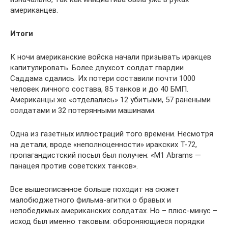
американцев.
Итоги
К ночи американские войска начали призывать иракцев
капитулировать. Более двухсот солдат гвардии
Саддама сдались. Их потери составили почти 1000
человек личного состава, 85 танков и до 40 БМП.
Американцы же «отделались» 12 убитыми, 57 ранеными
солдатами и 32 потерянными машинами.
Одна из газетных иллюстраций того времени. Несмотря
на детали, вроде «неполноценности» иракских Т-72,
пропагандистский посыл был получен: «M1 Abrams —
панацея против советских танков».
Все вышеописанное больше походит на сюжет
малобюджетного фильма-агитки о бравых и
непобедимых американских солдатах. Но – плюс-минус –
исход был именно таковым: обороняющиеся порядки