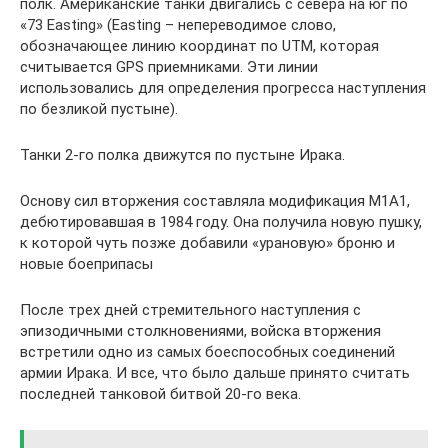
полк. Американские танки двигались с севера на юг по
«73 Easting» (Easting – непереводимое слово,
обозначающее линию координат по UTM, которая
считывается GPS приемниками. Эти линии
использовались для определения прогресса наступления
по безликой пустыне).
Танки 2-го полка движутся по пустыне Ирака.
Основу сил вторжения составляла модификация M1A1,
дебютировавшая в 1984 году. Она получила новую пушку,
к которой чуть позже добавили «урановую» броню и
новые боеприпасы
После трех дней стремительного наступления с
эпизодичными столкновениями, войска вторжения
встретили одно из самых боеспособных соединений
армии Ирака. И все, что было дальше принято считать
последней танковой битвой 20-го века.