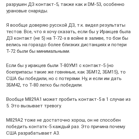
разрушен ДЗ контакт-5, также как и DM-53, особенно
урановые снаряды.
Я вообще доверяю русской ДЗ, т.к. видел результаты
тестов. Все, что я хочу сказать, если бы у Иракцев была
ДЗ контакт (не 5) на Т-72-х в войне в заливе, то бои бы
велись на гораздо более близких дистанциях и потери
Т-72 были бы минимальными.
Если бы у иракцев были Т-80УМ1 с контакт-5 (но
боеприпасы такие же говняные, как 3БМ12, 3БМ15), то
США бы победили, но с потерями. Ну, и если им дать
3БМ42, то Т-80 легко бы победили.
Вообще М829А1 может пробить контакт-5 в 1 случае из
5. Это вызывает тревогу.
М829А2 тоже не достаточно хорош, он не способен
победить контатк-5 каждый раз. Это причина почему
США разрабатывает А3.