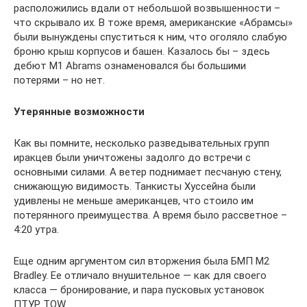
расположились вдали от небольшой возвышенности –
что скрывало их. В тоже время, американские «Абрамсы»
были вынуждены спуститься к ним, что оголяло слабую
броню крыш корпусов и башен. Казалось бы – здесь
дебют M1 Abrams ознаменовался бы большими
потерями – но нет.
Утерянные возможности
Как вы помните, несколько разведывательных групп
иракцев были уничтожены задолго до встречи с
основными силами. А ветер поднимает песчаную стену,
снижающую видимость. Танкисты Хуссейна были
удивлены не меньше американцев, что стоило им
потерянного преимущества. А время было рассветное –
4:20 утра.
Еще одним аргументом сил вторжения была БМП M2
Bradley. Ее отличало внушительное — как для своего
класса — бронирование, и пара пусковых установок
ПТУР TOW