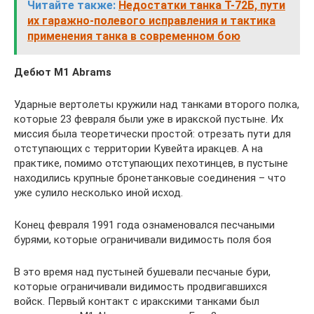
Читайте также:
Недостатки танка Т-72Б, пути
их гаражно-полевого исправления и тактика
применения танка в современном бою
Дебют M1 Abrams
Ударные вертолеты кружили над танками второго полка,
которые 23 февраля были уже в иракской пустыне. Их
миссия была теоретически простой: отрезать пути для
отступающих с территории Кувейта иракцев. А на
практике, помимо отступающих пехотинцев, в пустыне
находились крупные бронетанковые соединения – что
уже сулило несколько иной исход.
Конец февраля 1991 года ознаменовался песчаными
бурями, которые ограничивали видимость поля боя
В это время над пустыней бушевали песчаные бури,
которые ограничивали видимость продвигавшихся
войск. Первый контакт с иракскими танками был