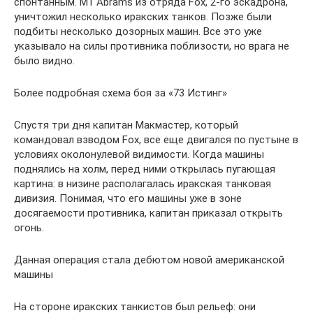
спонтанным. M1 Abrams из отряда Fox, 2-го эскадрона,
уничтожил несколько иракских танков. Позже были
подбиты несколько дозорных машин. Все это уже
указывало на силы противника поблизости, но врага не
было видно.
Более подробная схема боя за «73 Истинг»
Спустя три дня капитан Макмастер, который
командовал взводом Fox, все еще двигался по пустыне в
условиях околонулевой видимости. Когда машины
поднялись на холм, перед ними открылась пугающая
картина: в низине располагалась иракская танковая
дивизия. Понимая, что его машины уже в зоне
досягаемости противника, капитан приказал открыть
огонь.
Данная операция стала дебютом новой американской
машины
На стороне иракских танкистов был рельеф: они