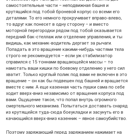
самостоятельные части – неподвижная башня и
крутящийся под тобой броневой корпус со всеми его
деталями. То его немного прокручивает вправо-влево,
то вдруг как понесет в одну сторону – и вместо
моторной перегородки рядом под тобой оказывается
передний бак-стеллаж или отделение управления, и ты
видишь, как механик-водитель дергает за рычаги.
Попадать в это вращение какими-нибудь частями тела
строго не рекомендуется – если уж стабилизатор
справился с 15 тоннами вращающейся массы – то
намотать ваши кишки по боевому отделению у него сил
хватит. Только круглый полик под вами не включен в это
вращение – он как бы подвешен под башней и вращается
вместе с ним. А еще казенная часть пушки сама по себе
ходит вверх-вниз независимо от вращения корпуса под
вами. Ощущение такое, что попал внутрь огромного
смертельного механизма. Попытаться доставать снаряд
из крутящейся туда-сюда боеукладки и засунуть его в
качающийся вверх-вниз казенник – явное самоубийство.
Поэтому заряжающий перед заряжанием нажимает на