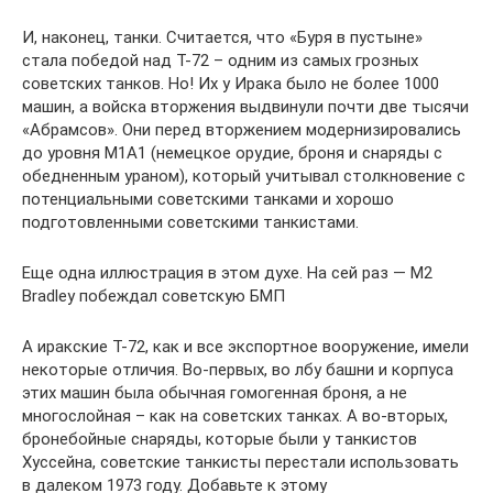
И, наконец, танки. Считается, что «Буря в пустыне»
стала победой над Т-72 – одним из самых грозных
советских танков. Но! Их у Ирака было не более 1000
машин, а войска вторжения выдвинули почти две тысячи
«Абрамсов». Они перед вторжением модернизировались
до уровня M1A1 (немецкое орудие, броня и снаряды с
обедненным ураном), который учитывал столкновение с
потенциальными советскими танками и хорошо
подготовленными советскими танкистами.
Еще одна иллюстрация в этом духе. На сей раз — M2
Bradley побеждал советскую БМП
А иракские Т-72, как и все экспортное вооружение, имели
некоторые отличия. Во-первых, во лбу башни и корпуса
этих машин была обычная гомогенная броня, а не
многослойная – как на советских танках. А во-вторых,
бронебойные снаряды, которые были у танкистов
Хуссейна, советские танкисты перестали использовать
в далеком 1973 году. Добавьте к этому