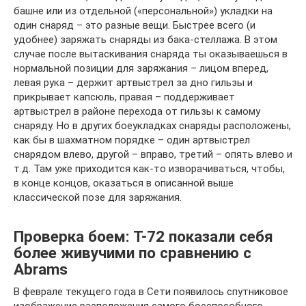
башне или из отдельной («персональной») укладки на
один снаряд – это разные вещи. Быстрее всего (и
удобнее) заряжать снаряды из бака-стеллажа. В этом
случае после вытаскивания снаряда ты оказываешься в
нормальной позиции для заряжания – лицом вперед,
левая рука – держит артвыстрел за дно гильзы и
прикрывает капсюль, правая – поддерживает
артвыстрел в районе перехода от гильзы к самому
снаряду. Но в других боеукладках снаряды расположены,
как бы в шахматном порядке – один артвыстрел
снарядом влево, другой – вправо, третий – опять влево и
т.д. Там уже приходится как-то изворачиваться, чтобы,
в конце концов, оказаться в описанной выше
классической позе для заряжания.
Проверка боем: Т-72 показали себя
более живучими по сравнению с
Abrams
В феврале текущего года в Сети появилось спутниковое