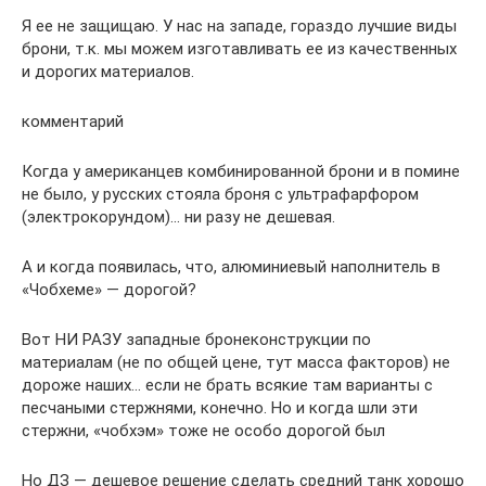
Я ее не защищаю. У нас на западе, гораздо лучшие виды
брони, т.к. мы можем изготавливать ее из качественных
и дорогих материалов.
комментарий
Когда у американцев комбинированной брони и в помине
не было, у русских стояла броня с ультрафарфором
(электрокорундом)… ни разу не дешевая.
А и когда появилась, что, алюминиевый наполнитель в
«Чобхеме» — дорогой?
Вот НИ РАЗУ западные бронеконструкции по
материалам (не по общей цене, тут масса факторов) не
дороже наших… если не брать всякие там варианты с
песчаными стержнями, конечно. Но и когда шли эти
стержни, «чобхэм» тоже не особо дорогой был
Но ДЗ — дешевое решение сделать средний танк хорошо