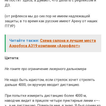
не постят здесь, а думают, что делать с рефлексом и
ДЗ.
(от рефлекса мы до сих пор не имеем надлежащей
защиты, в то время как русские имеют Арену от наших
ПТУР)
Читайте также:
Схема салона и лучшие места
Aэробуса A319 компании «Аэрофлот»
Цитата:
Не гоните про ограничение лазерного дальномера
Не надо быть идиотом, если стрелок хочет стрелять
дальше 4000, он вручную вводит дистанцию.
При попытке измерить дистанцию более 4000 м,
наводчик видит в прицеле четыре пунктирные линии «—-
» , а не дистанцию. Поверьте мне, я знаю. Я был одним из