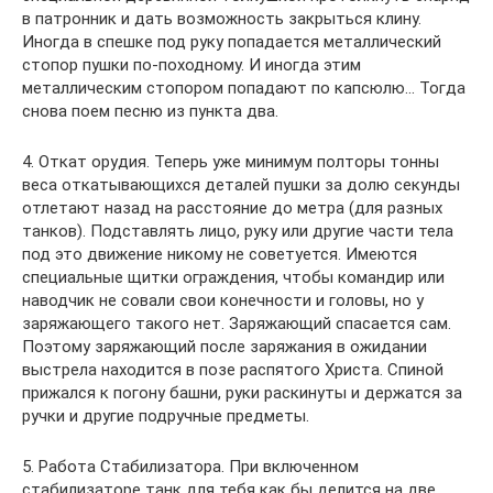
в патронник и дать возможность закрыться клину.
Иногда в спешке под руку попадается металлический
стопор пушки по-походному. И иногда этим
металлическим стопором попадают по капсюлю… Тогда
снова поем песню из пункта два.
4. Откат орудия. Теперь уже минимум полторы тонны
веса откатывающихся деталей пушки за долю секунды
отлетают назад на расстояние до метра (для разных
танков). Подставлять лицо, руку или другие части тела
под это движение никому не советуется. Имеются
специальные щитки ограждения, чтобы командир или
наводчик не совали свои конечности и головы, но у
заряжающего такого нет. Заряжающий спасается сам.
Поэтому заряжающий после заряжания в ожидании
выстрела находится в позе распятого Христа. Спиной
прижался к погону башни, руки раскинуты и держатся за
ручки и другие подручные предметы.
5. Работа Стабилизатора. При включенном
стабилизаторе танк для тебя как бы делится на две