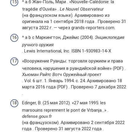
^ а б Жан-Поль, Мари . «Nouvelle-Calédonie: la
tragédie d’Ouvéa» .
Le Nouvel Observateur
(на французском языке). Архивировано из
оригинала на 1 сентября 2018 года . Проверено 31
августа 2022 г. — через grands-reporters.com.
^ a b c Маркингтон, Джеймс (2004).
Энциклопедия
ручного оружия
. Lewis International, Inc. ISBN 1-930983-14-X
«Вооружение Руанды: торговля оружием и права
человека, нарушения в руандийской войне» (PDF) .
Хьюман Райтс Вотч Оружейный проект
. Vol. 6 шт. 1. Январь 1994. с. 24. Архивировано 18
марта 2016 года (PDF) . Проверено 7 декабря 2022
.
Edinger, B. (25 мая 2012). «27 мая 1995: les
marsouins reprennent le pont de Vrbanja…» .
defense.gouv.fr
(на французском). Архивировано 2 сентября 2022
года . Проверено 31 августа 2022 года .