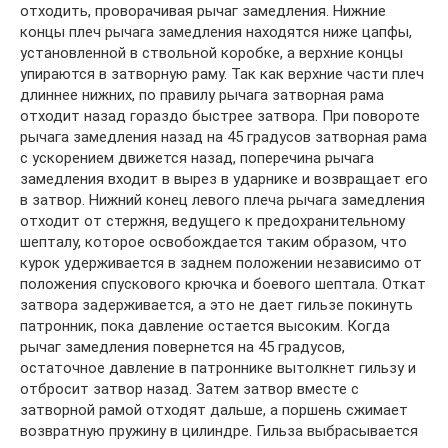
отходить, проворачивая рычаг замедления. Нижние
концы плеч рычага замедления находятся ниже цапфы,
установленной в ствольной коробке, а верхние концы
упираются в затворную раму. Так как верхние части плеч
длиннее нижних, по правилу рычага затворная рама
отходит назад гораздо быстрее затвора. При повороте
рычага замедления назад на 45 градусов затворная рама
с ускорением движется назад, поперечина рычага
замедления входит в вырез в ударнике и возвращает его
в затвор. Нижний конец левого плеча рычага замедления
отходит от стержня, ведущего к предохранительному
шепталу, которое освобождается таким образом, что
курок удерживается в заднем положении независимо от
положения спускового крючка и боевого шептала. Откат
затвора задерживается, а это не дает гильзе покинуть
патронник, пока давление остается высоким. Когда
рычаг замедления повернется на 45 градусов,
остаточное давление в патроннике вытолкнет гильзу и
отбросит затвор назад. Затем затвор вместе с
затворной рамой отходят дальше, а поршень сжимает
возвратную пружину в цилиндре. Гильза выбрасывается