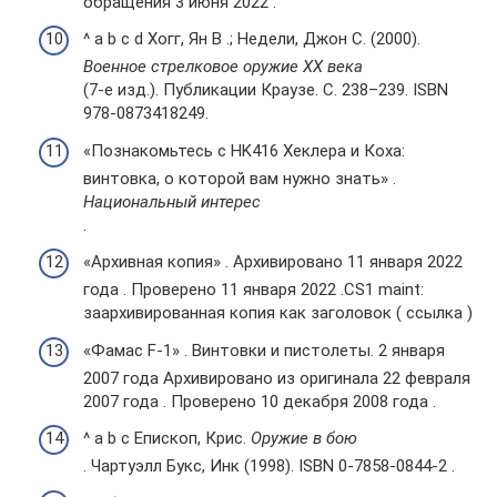
обращения 3 июня 2022 .
^ a b c d Хогг, Ян В .; Недели, Джон С. (2000).
Военное стрелковое оружие ХХ века
(7-е изд.). Публикации Краузе. С. 238–239. ISBN
978-0873418249.
«Познакомьтесь с HK416 Хеклера и Коха:
винтовка, о которой вам нужно знать» .
Национальный интерес
.
«Архивная копия» . Архивировано 11 января 2022
года . Проверено 11 января 2022 .CS1 maint:
заархивированная копия как заголовок ( ссылка )
«Фамас F-1» . Винтовки и пистолеты. 2 января
2007 года Архивировано из оригинала 22 февраля
2007 года . Проверено 10 декабря 2008 года .
^ a b c Епископ, Крис.
Оружие в бою
. Чартуэлл Букс, Инк (1998). ISBN 0-7858-0844-2 .