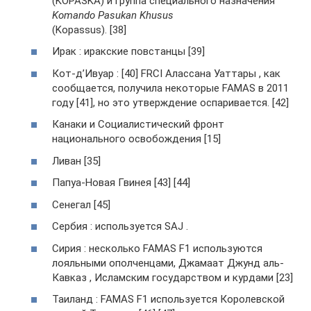
(KOPASKA) и группа специального назначения
Komando Pasukan Khusus
(Kopassus). [38]
Ирак : иракские повстанцы [39]
Кот-д’Ивуар : [40] FRCI Алассана Уаттары , как
сообщается, получила некоторые FAMAS в 2011
году [41], но это утверждение оспаривается. [42]
Канаки и Социалистический фронт
национального освобождения [15]
Ливан [35]
Папуа-Новая Гвинея [43] [44]
Сенегал [45]
Сербия : используется SAJ .
Сирия : несколько FAMAS F1 используются
лояльными ополченцами, Джамаат Джунд аль-
Кавказ , Исламским государством и курдами [23]
Таиланд : FAMAS F1 используется Королевской