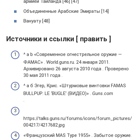
армией Таиланда [46] [47]
Объединенные Арабские Эмираты [14]
Вануату [48]
Источники и ссылки [ править ]
^ a b «Современное огнестрельное оружие —
ФАМАС» . World.guns.ru. 24 января 2011.
Архивировано 26 августа 2010 года . Проверено
30 мая 2011 года .
^ а б Эгер, Крис. «Штурмовые винтовки FAMAS
BULLPUP: LE ‘BUGLE’ (ВИДЕО)» .
Guns.com
.
https://talks.guns.ru/forums/icons/forum_pictures/
004217/4217682.jpg
«Французский MAS Type 1955» . Забытое оружие.