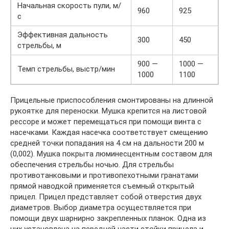
Начальная скорость пули, м/
960
925
с
Эффективная дальность
300
450
стрельбы, м
900 —
1000 —
Темп стрельбы, выстр/мин
1000
1100
Прицельные приспособления смонтированы на длинной
рукоятке для переноски. Мушка крепится на листовой
рессоре и может перемещаться при помощи винта с
насечками. Каждая насечка соответствует смещению
средней точки попадания на 4 см на дальности 200 м
(0,002). Мушка покрыта люминесцентным составом для
обеспечения стрельбы ночью. Для стрельбы
противотанковыми и противопехотными гранатами
прямой наводкой применяется съемный открытый
прицел. Прицел представляет собой отверстия двух
диаметров. Выбор диаметра осуществляется при
помощи двух шарнирно закрепленных планок. Одна из
них установлена на передней части стойки прицела и