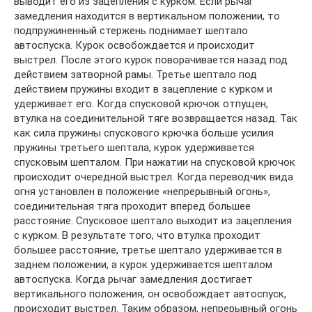
выводит его из зацепления с курком. Если рычаг
замедления находится в вертикальном положении, то
подпружиненный стержень поднимает шептало
автоспуска. Курок освобождается и происходит
выстрел. После этого курок поворачивается назад под
действием затворной рамы. Третье шептало под
действием пружины входит в зацепление с курком и
удерживает его. Когда спусковой крючок отпущен,
втулка на соединительной тяге возвращается назад. Так
как сила пружины спускового крючка больше усилия
пружины третьего шептала, курок удерживается
спусковым шепталом. При нажатии на спусковой крючок
происходит очередной выстрел. Когда переводчик вида
огня установлен в положение «непрерывный огонь»,
соединительная тяга проходит вперед большее
расстояние. Спусковое шептало выходит из зацепления
с курком. В результате того, что втулка проходит
большее расстояние, третье шептало удерживается в
заднем положении, а курок удерживается шепталом
автоспуска. Когда рычаг замедления достигает
вертикального положения, он освобождает автоспуск,
происходит выстрел. Таким образом, непрерывный огонь