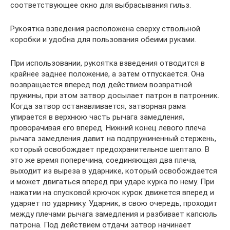
соответствующее окно для выбрасывания гильз.
Рукоятка взведения расположена сверху ствольной
коробки и удобна для пользования обеими руками.
При использовании, рукоятка взведения отводится в
крайнее заднее положение, а затем отпускается. Она
возвращается вперед под действием возвратной
пружины, при этом затвор досылает патрон в патронник.
Когда затвор останавливается, затворная рама
упирается в верхнюю часть рычага замедления,
проворачивая его вперед. Нижний конец левого плеча
рычага замедления давит на подпружиненный стержень,
который освобождает предохранительное шептало. В
это же время поперечина, соединяющая два плеча,
выходит из выреза в ударнике, который освобождается
и может двигаться вперед при ударе курка по нему. При
нажатии на спусковой крючок курок движется вперед и
ударяет по ударнику. Ударник, в свою очередь, проходит
между плечами рычага замедления и разбивает капсюль
патрона. Под действием отдачи затвор начинает