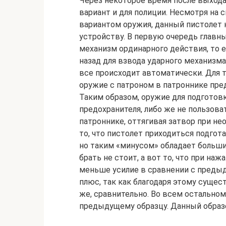
Через некоторое время после выхода
вариант и для полиции. Несмотря на
вариантом оружия, данный пистолет 
устройству. В первую очередь главн
механизм ординарного действия, то 
назад для взвода ударного механизма
все происходит автоматически. Для 
оружие с патроном в патроннике пре
Таким образом, оружие для подготовк
предохранителя, либо же не пользова
патроннике, оттягивая затвор при н
то, что пистолет приходиться подго
но таким «минусом» обладает большин
брать не стоит, а вот то, что при н
меньше усилие в сравнении с предыд
плюс, так как благодаря этому суще
же, сравнительно. Во всем остально
предыдущему образцу. Данный образец