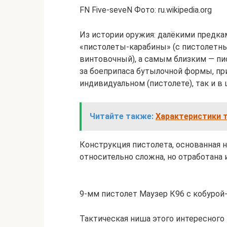
FN Five-seveN Фото: ru.wikipedia.org
Из истории оружия: далёкими предкам
«пистолеты-карабины» (с пистолет
винтовочный), а самым близким — пис
за боеприпаса бутылочной формы, п
индивидуальном (пистолете), так и в
Читайте также:
Характеристики 
Конструкция пистолета, основанная 
относительно сложна, но отработана 
9-мм пистолет Маузер К96 с кобурой-п
Тактическая ниша этого интересного 