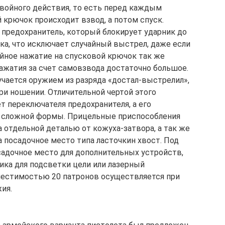
войного действия, то есть перед каждым
 крючок происходит взвод, а потом спуск.
 предохранитель, который блокирует ударник до
а, что исключает случайный выстрел, даже если
айное нажатие на спусковой крючок так же
нажатия за счет самовзвода достаточно большое.
учается оружием из разряда «достал-выстрелил»,
ри ношении. Отличительной чертой этого
ет переключателя предохранителя, а его
о сложной формы. Прицельные приспособления
 отдельной деталью от кожуха-затвора, а так же
 посадочное место типа ласточкин хвост. Под
садочное место для дополнительных устройств,
ика для подсветки цели или лазерный
местимостью 20 патронов осуществляется при
ия.