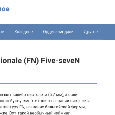
ное
ре
Холодное
Ордена-медали
Другое
ionale (FN) Five-seveN
ачает калибр пистолета (5,7 мм), а если
нюю букву вместе (они в названии пистолета
ревиатуру FN, название бельгийской фирмы,
жие. Вот такой необычный нейминг.