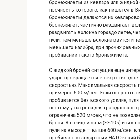
бронежилеты из кевлара или жидкой б
прочность которого, как пишется в В
бронежилеты делаются из кевларовой 
бронежилет, частично раздвигает воло
раздвигать волокна гораздо легче, ч
пули, тем меньше волокна рвутся и т
меньшего калибра, при прочих равных
пробивании такого бронежилета.
С жидкой бронёй ситуация ещё интере
ударе превращается в сверхтвёрдое 
скоростью. Максимальная скорость пу
примерно 600 м/сек. Если скорость 
пробивается без всякого усилия, пул
поэтому у патрона для гражданского 
ограничена 520 м/сек, что не позвол
брони. В полицейском (SS195) и воен
пули на выходе — выше 600 м/сек, в 
пробивает стандартный НАТОвский б