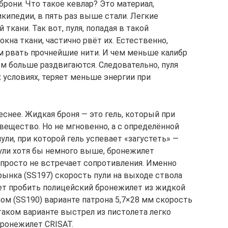
рони. Что такое кевлар? Это материал,
икипедии, в пять раз выше стали. Легкие
ткани. Так вот, пуля, попадая в такой
кна ткани, частично рвёт их. Естественно,
ем рвать прочнейшие нити. И чем меньше калибр
ем больше раздвигаются. Следовательно, пуля
 условиях, теряет меньше энергии при
снее. Жидкая броня — это гель, который при
вещество. Но не мгновенно, а с определённой
ли, при которой гель успевает «загустеть» —
пули хотя бы немного выше, бронежилет
я просто не встречает сопротивления. Именно
рынка (SS197) скорость пули на выходе ствола
яет пробить полицейский бронежилет из жидкой
ном (SS190) варианте патрона 5,7×28 мм скорость
таком варианте выстрел из пистолета легко
ронежилет CRISAT.