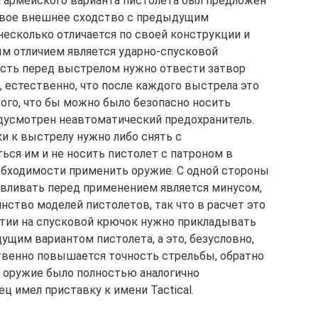
 армейского варианта пистолета был предложен
 свое внешнее сходство с предыдущим
несколько отличается по своей конструкции и
ым отличием является ударно-спусковой
есть перед выстрелом нужно отвести затвор
, естественно, что после каждого выстрела это
того, что бы можно было безопасно носить
дусмотрен неавтоматический предохранитель.
и к выстрелу нужно либо снять с
ться им и не носить пистолет с патроном в
еобходимости применить оружие. С одной стороны
тавливать перед применением является минусом,
ство моделей пистолетов, так что в расчет это
ажатии на спусковой крючок нужно прикладывать
ущим вариантом пистолета, а это, безусловно,
ственно повышается точность стрельбы, обратно
м оружие было полностью аналогично
 имел приставку к имени Tactical.