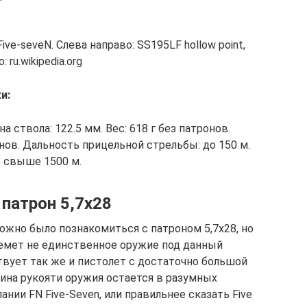
ve-seveN. Слева направо: SS195LF hollow point,
ru.wikipedia.org
и:
а ствола: 122.5 мм. Вес: 618 г без патронов.
онов. Дальность прицельной стрельбы: до 150 м.
: свыше 1500 м.
 патрон 5,7х28
ожно было познакомиться с патроном 5,7х28, но
емет не единственное оружие под данный
твует так же и пистолет с достаточно большой
ина рукояти оружия остается в разумных
ании FN Five-Seven, или правильнее сказать Five