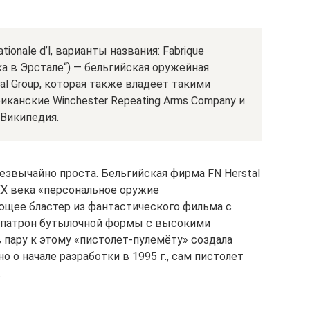
ationale d’l, варианты названия: Fabrique
ика в Эрстале“) — бельгийская оружейная
al Group, которая также владеет такими
иканские Winchester Repeating Arms Company и
 Википедия.
езвычайно проста. Бельгийская фирма FN Herstal
 XX века «персональное оружие
ющее бластер из фантастического фильма с
 патрон бутылочной формы с высокими
 пару к этому «пистолет-пулемёту» создала
о о начале разработки в 1995 г., сам пистолет
.