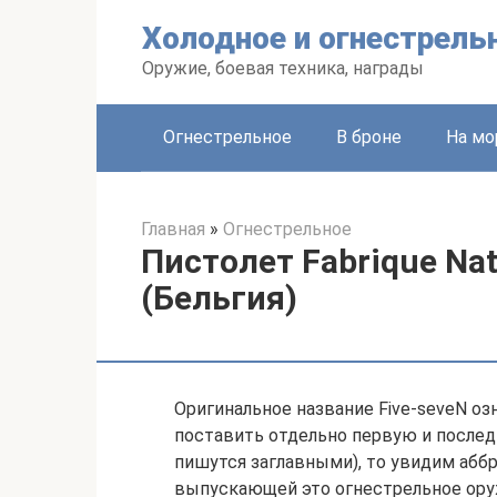
Перейти
Холодное и огнестрель
к
контенту
Оружие, боевая техника, награды
Огнестрельное
В броне
На мо
Главная
»
Огнестрельное
Пистолет Fabrique Nat
(Бельгия)
Оригинальное название Five-seveN озн
поставить отдельно первую и послед
пишутся заглавными), то увидим абб
выпускающей это огнестрельное ору