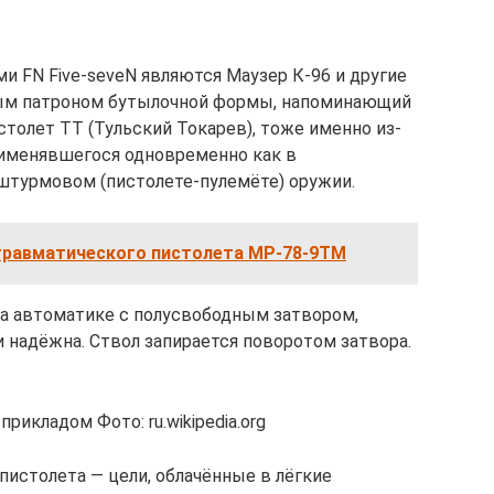
и FN Five-seveN являются Маузер К-96 и другие
ным патроном бутылочной формы, напоминающий
толет ТТ (Тульский Токарев), тоже именно из-
рименявшегося одновременно как в
 штурмовом (пистолете-пулемёте) оружии.
травматического пистолета МР-78-9ТМ
на автоматике с полусвободным затвором,
и надёжна. Ствол запирается поворотом затвора.
рикладом Фото: ru.wikipedia.org
пистолета — цели, облачённые в лёгкие