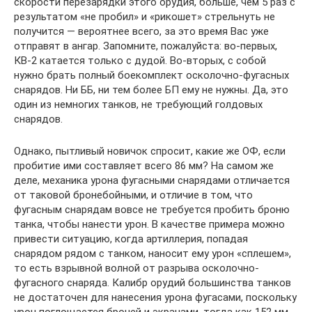
скорости перезарядки этого орудия, больше, чем 5 раз с
результатом «не пробил» и «рикошет» стрельнуть не
получится — вероятнее всего, за это время Вас уже
отправят в ангар. Запомните, пожалуйста: во-первых,
КВ-2 катается только с дудой. Во-вторых, с собой
нужно брать полный боекомплект осколочно-фугасных
снарядов. Ни ББ, ни тем более БП ему не нужны. Да, это
один из немногих танков, не требующий голдовых
снарядов.
Однако, пытливый новичок спросит, какие же ОФ, если
пробитие ими составляет всего 86 мм? На самом же
деле, механика урона фугасными снарядами отличается
от таковой бронебойными, и отличие в том, что
фугасным снарядам вовсе не требуется пробить броню
танка, чтобы нанести урон. В качестве примера можно
привести ситуацию, когда артиллерия, попадая
снарядом рядом с танком, наносит ему урон «сплешем»,
то есть взрывной волной от разрыва осколочно-
фугасного снаряда. Калибр орудий большинства танков
не достаточен для нанесения урона фугасами, поскольку