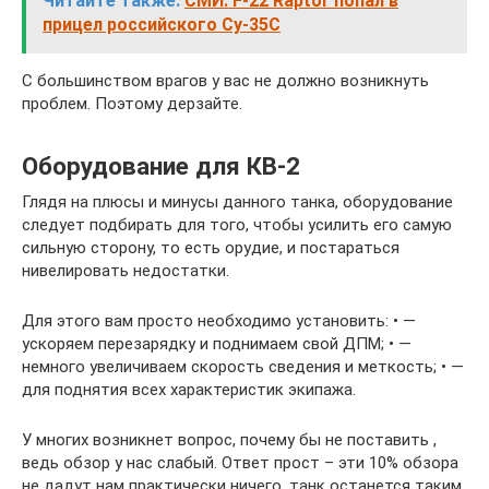
Читайте также:
СМИ: F-22 Raptor попал в
прицел российского Су-35С
С большинством врагов у вас не должно возникнуть
проблем. Поэтому дерзайте.
Оборудование для КВ-2
Глядя на плюсы и минусы данного танка, оборудование
следует подбирать для того, чтобы усилить его самую
сильную сторону, то есть орудие, и постараться
нивелировать недостатки.
Для этого вам просто необходимо установить: • —
ускоряем перезарядку и поднимаем свой ДПМ; • —
немного увеличиваем скорость сведения и меткость; • —
для поднятия всех характеристик экипажа.
У многих возникнет вопрос, почему бы не поставить ,
ведь обзор у нас слабый. Ответ прост – эти 10% обзора
не дадут нам практически ничего, танк останется таким