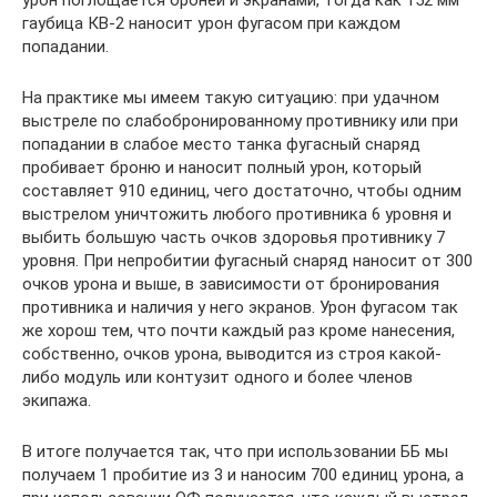
урон поглощается броней и экранами, тогда как 152 мм
гаубица КВ-2 наносит урон фугасом при каждом
попадании.
На практике мы имеем такую ситуацию: при удачном
выстреле по слабобронированному противнику или при
попадании в слабое место танка фугасный снаряд
пробивает броню и наносит полный урон, который
составляет 910 единиц, чего достаточно, чтобы одним
выстрелом уничтожить любого противника 6 уровня и
выбить большую часть очков здоровья противнику 7
уровня. При непробитии фугасный снаряд наносит от 300
очков урона и выше, в зависимости от бронирования
противника и наличия у него экранов. Урон фугасом так
же хорош тем, что почти каждый раз кроме нанесения,
собственно, очков урона, выводится из строя какой-
либо модуль или контузит одного и более членов
экипажа.
В итоге получается так, что при использовании ББ мы
получаем 1 пробитие из 3 и наносим 700 единиц урона, а