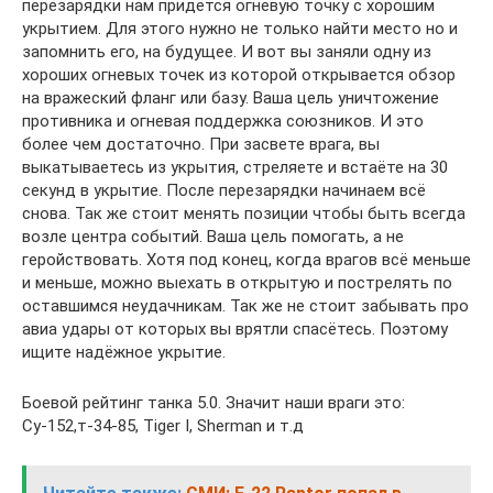
перезарядки нам придётся огневую точку с хорошим
укрытием. Для этого нужно не только найти место но и
запомнить его, на будущее. И вот вы заняли одну из
хороших огневых точек из которой открывается обзор
на вражеский фланг или базу. Ваша цель уничтожение
противника и огневая поддержка союзников. И это
более чем достаточно. При засвете врага, вы
выкатываетесь из укрытия, стреляете и встаёте на 30
секунд в укрытие. После перезарядки начинаем всё
снова. Так же стоит менять позиции чтобы быть всегда
возле центра событий. Ваша цель помогать, а не
геройствовать. Хотя под конец, когда врагов всё меньше
и меньше, можно выехать в открытую и пострелять по
оставшимся неудачникам. Так же не стоит забывать про
авиа удары от которых вы врятли спасётесь. Поэтому
ищите надёжное укрытие.
Боевой рейтинг танка 5.0. Значит наши враги это:
Су-152,т-34-85, Tiger I, Sherman и т.д