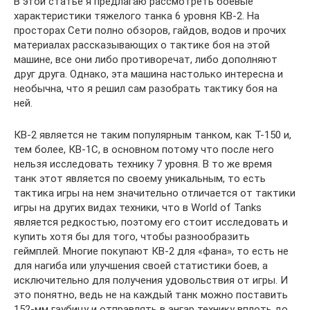
В этой статье я предлагаю рассмотреть боевые
характеристики тяжелого танка 6 уровня КВ-2. На
просторах Сети полно обзоров, гайдов, водов и прочих
материалах рассказывающих о тактике боя на этой
машине, все они либо противоречат, либо дополняют
друг друга. Однако, эта машина настолько интересна и
необычна, что я решил сам разобрать тактику боя на
ней.
КВ-2 является не таким популярным танком, как Т-150 и,
тем более, КВ-1С, в основном потому что после него
нельзя исследовать технику 7 уровня. В то же время
танк этот является по своему уникальным, то есть
тактика игры на нем значительно отличается от тактики
игры на других видах техники, что в World of Tanks
является редкостью, поэтому его стоит исследовать и
купить хотя бы для того, чтобы разнообразить
геймплей. Многие покупают КВ-2 для «фана», то есть не
для нагиба или улучшения своей статистики боев, а
исключительно для получения удовольствия от игры. И
это понятно, ведь не на каждый танк можно поставить
152-мм гаубицу и отправлять в ангар технику вплоть до