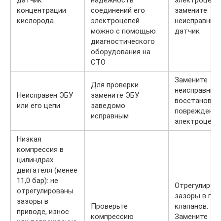
датчик
надежность
электроцепи,
концентрации
соединений его
замените
кислорода
электроцепей
неисправный
можно с помощью
датчик
диагностического
оборудования на
СТО
Замените
Для проверки
неисправный 
Неисправен ЭБУ
замените ЭБУ
восстановит
или его цепи
заведомо
поврежденн
исправным
электроцепи
Низкая
компрессия в
цилиндрах
двигателя (менее
11,0 бар): не
Отрегулируй
отрегулированы
зазоры в пр
зазоры в
Проверьте
клапанов.
приводе, износ
компрессию
Замените