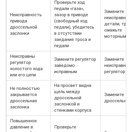
Проверьте ход
педали «газа»,
Замените
Неисправность
зазор в приводе
неисправные
привода
(свободный ход
детали, трос
дроссельной
педали), убедитесь
смажьте
заслонки
в отсутствии
моторным м
заедания троса и
педали
Неисправны
Замените регулятор
Замените
регулятор
заведомо
неисправный
холостого хода
исправным
регулятор
или его цепи
На просвет видна
Не полностью
щель между
закрывается
Замените
дроссельной
дроссельная
дроссельный
заслонкой и
заслонка
стенками корпуса
Повышенное
давление в
Проверьте