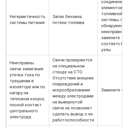
соединений
элементов
топливной
Негерметичность
Запах бензина,
системы; при
системы питания
потеки топлива
обнаружении
неисправнос
замените
соответств
узлы
Свечи проверяются
Неисправны
на специальном
свечи зажигания:
стенде на СТО.
утечка тока по
Отсутствие внешних
трещинам в
повреждений и
изоляторе или по
искрообразование
Замените св
нагару на
между электродами
тепловом конусе,
на вывернутой
плохой контакт
свече не позволяет
центрального
сделать вывод о ее
электрода
работоспособности