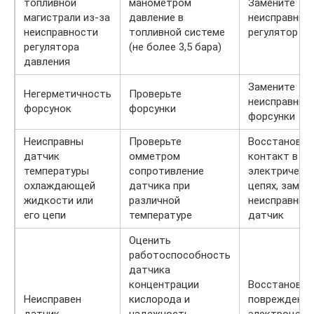
топливной
манометром
Замените
магистрали из-за
давление в
неисправный
неисправности
топливной системе
регулятор
регулятора
(не более 3,5 бара)
давления
Замените
Негерметичность
Проверьте
неисправные
форсунок
форсунки
форсунки
Неисправны
Проверьте
Восстановит
датчик
омметром
контакт в
температуры
сопротивление
электрическ
охлаждающей
датчика при
цепях, замен
жидкости или
различной
неисправный
его цепи
температуре
датчик
Оценить
работоспособность
датчика
концентрации
Восстановит
Неисправен
кислорода и
поврежденн