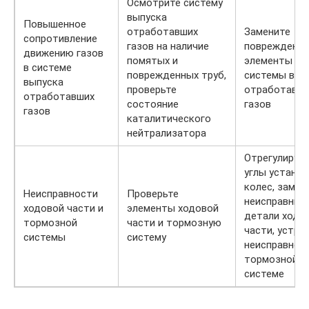
Осмотрите систему
выпуска
Повышенное
отработавших
Замените
сопротивление
газов на наличие
поврежденн
движению газов
помятых и
элементы
в системе
поврежденных труб,
системы вып
выпуска
проверьте
отработавш
отработавших
состояние
газов
газов
каталитического
нейтрализатора
Отрегулируй
углы установ
колес, замен
Неисправности
Проверьте
неисправные
ходовой части и
элементы ходовой
детали ходо
тормозной
части и тормозную
части, устра
системы
систему
неисправнос
тормозной
системе