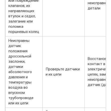
или повреждение
неисправные
клапанов, их
детали
направляющих
втулок и седел,
залегание или
поломка
поршневых колец
Неисправны
датчик
положения
дроссельной
Восстановит
заслонки,
контакт в
датчики
Проверьте датчики
электрическ
абсолютного
и их цепи
цепях, замен
давления и
неисправный
температуры
датчик (датч
воздуха во
впускном
трубопроводе
или их цепи