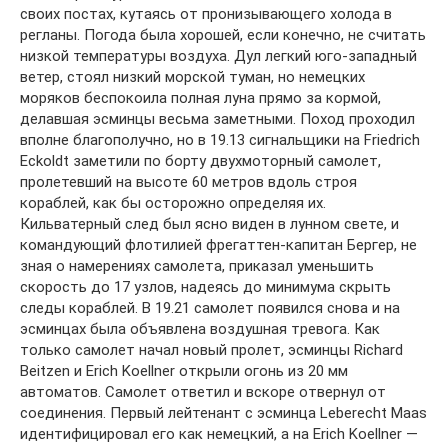
своих постах, кутаясь от пронизывающего холода в
регланы. Погода была хорошей, если конечно, не считать
низкой температуры воздуха. Дул легкий юго-западный
ветер, стоял низкий морской туман, но немецких
моряков беспокоила полная луна прямо за кормой,
делавшая эсминцы весьма заметными. Поход проходил
вполне благополучно, но в 19.13 сигнальщики на Friedrich
Eckoldt заметили по борту двухмоторный самолет,
пролетевший на высоте 60 метров вдоль строя
кораблей, как бы осторожно определяя их.
Кильватерный след был ясно виден в лунном свете, и
командующий флотилией фрегаттен-капитан Бергер, не
зная о намерениях самолета, приказал уменьшить
скорость до 17 узлов, надеясь до минимума скрыть
следы кораблей. В 19.21 самолет появился снова и на
эсминцах была объявлена воздушная тревога. Как
только самолет начал новый пролет, эсминцы Richard
Beitzen и Erich Koellner открыли огонь из 20 мм
автоматов. Самолет ответил и вскоре отвернул от
соединения. Первый лейтенант с эсминца Leberecht Maas
идентифицировал его как немецкий, а на Erich Koellner —