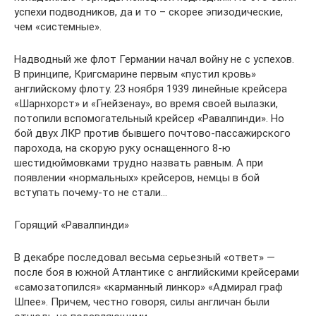
успехи подводников, да и то – скорее эпизодические,
чем «системные».
Надводный же флот Германии начал войну не с успехов.
В принципе, Кригсмарине первым «пустил кровь»
английскому флоту. 23 ноября 1939 линейные крейсера
«Шарнхорст» и «Гнейзенау», во время своей вылазки,
потопили вспомогательный крейсер «Равалпинди». Но
бой двух ЛКР против бывшего почтово-пассажирского
парохода, на скорую руку оснащенного 8-ю
шестидюймовками трудно назвать равным. А при
появлении «нормальных» крейсеров, немцы в бой
вступать почему-то не стали…
Горящий «Равалпинди»
В декабре последовал весьма серьезный «ответ» —
после боя в южной Атлантике с английскими крейсерами
«самозатопился» «карманный линкор» «Адмирал граф
Шпее». Причем, честно говоря, силы англичан были