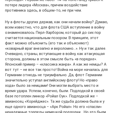
потере лидера «Москва», причем воздействие
противника здесь, в общем-то, не при чем.
Ну а флоты других держав, как они начали войну? Думаю,
всем известно, что для флота США вступление в войну
ознаменовалось Перл-Харбором, который до сих пор
считается национальным позором. В принципе, этот
факт можно объяснить (его так и объясняют):
«коварный враг внезапно и вероломно…». Ну и так далее.
Очевидно, страны, вступающие в войну, как атакующая
сторона, должны в этом смысле быть «в порядке».
Японский пример – «классика жанра». А как же немцы? А
вот тут – не все так просто! Война на море началась для
Германии отнюдь не триумфально. Да, флот Германии
значительно уступал английскому флоту! Но «право
хода» было за немцами! Они могли выбрать место и
время удара. Успехи, конечно, были. Подлодкой в своей
базе потоплен линкор «Ройал Оук». Подлодкой же –
авианосец «Корейджес». Та же судьба должна была и у
еще одного авианосца – «Арк Ройал». Но его «спасли»
ненадежные торпеды немецкой подлодки… Но это были