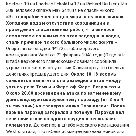
Koellner, 19 на Friedrich Eckoldt и 17 на Richard Beitzen). Из
308 человек экипажа Max Schultz не спасли никого.
«Этот корабль унес на дно моря весь свой экипаж.
Холодная вода и отсутствие координации в
проведении спасательных работ, что явилось
следствием паники из-за атак подводных лодок,
стали причиной такого большого числа жертв.»
Оперативная сводка №172 штаба морского
командования West от 23 февраля 1940 года (Отделу Iс
штаба верховного главнокомандования) сообщила
утром того же дня об участии Х авиакорпуса в боевых
действиях предыдущего дня.
Около 18.18 восемь
самолетов вылетели для разведки и атак между
устьем реки Темзы и Ферт-оф-Ферт. Результаты:
Около 20.00 произведена атака по затемненному
двигающемуся вооруженному пароходу (от 3 до 4
тысяч тонн) на траверзе маяка Тершеллинг. После
взрыва пароход загорелся и потонул. Пароход вел
зенитный огонь из одного орудия и нескольких
пулеметов.
До сих пор в штабе морского командования
West считали, что гибель эсминцев вызвана миной или