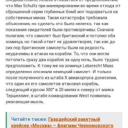
что Мах Schultz при маневрировании во время отхода от
сброшенной серии глубинных бомб мог подорваться на
собственных минах. Такая катастрофа требовала
объяснения, но сделать это было нелегко, так как
показания свидетелей были противоречивы. Сначала
полагали, что самолет был британский и потопил оба
эсминца, но такой ответ не удовлетворял, так как до
сих пор британские самолеты были на редкость
неудачливы в атаках на корабли. То, что они могли
потопить сразу два корабля за одну ночь, было трудно
предположить. К тому же на эсминце Leberecht Мааs
определенно опознали немецкий самолет. И только
после полученного из штаба Х авиакорпуса донесения,
что один из его самолетов атаковал корабль,
следующий курсом 300° в 20 милях к северу от маяка
Тершеллинг, в штабе командования West появилась
ужасающая мысль.
Читайте также:
Гвардейский ракетный
крейсер «Москва» – флагман Черноморского