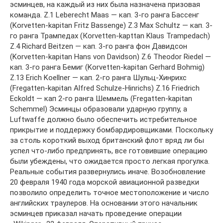
эсминцев, на каждый из них была назначена призовая
команда. Z.1 Leberecht Maas — кап. 3-го ранга Бассенг
(Korvetten-kapitan Fritz Bassenge) Z.3 Max Schultz — кап. 3-
го ранга Трампедах (Коrvetten-kapttan Klaus Trampedach)
Z.4 Richard Beitzen — кап. 3-го ранга фон Давидсон
(Korvetten-kapitan Hans von Davidson) Z.6 Theodor Riedel —
кап. 3-го ранга Бемиг (Korvetten-kapitan Gerhard Bohmig)
Z.13 Erich Koellner — кап. 2-го ранга Шульц-Хинрихс
(Fregatten-kapitan Alfred Schulze-Hinrichs) Z.16 Friedrich
Eckoldt — кап 2-го ранга Шеммель (Fregatten-kapitan
Schemmel) Эсминцы образовали ударную группу, a
Luftwaffe должно было обеспечить истребительное
прикрытие и поддержку бомбардировщиками. Поскольку
за столь короткий выход британский флот вряд ли бы
успел что-либо предпринять, все готовившие операцию
были убеждены, что ожидается просто легкая прогулка.
Реальные события развернулись иначе. Возобновление
20 февраля 1940 года морской авиационной разведки
позволило определить точное местоположение и число
английских траулеров. На основании этого начальник
эсминцев приказал начать проведение операции