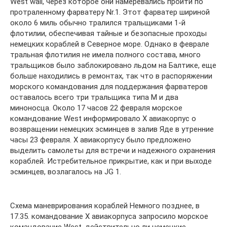
West wall, через которое они намеревались пройти по
протраленному фарватеру Nr.1. Этот фарватер шириной
около 6 миль обычно тралился тральщиками 1-й
флотилии, обеспечивая тайные и безопасные проходы
немецких кораблей в Северное море. Однако в феврале
тральная флотилия не имела полного состава, много
тральщиков было заблокировано льдом на Балтике, еще
больше находились в ремонтах, так что в распоряжении
морского командования для поддержания фарватеров
оставалось всего три тральщика типа М и два
миноносца. Около 17 часов 22 февраля морское
командование West информировало Х авиакорпус о
возвращении немецких эсминцев в залив Яде в утренние
часы 23 февраля. Х авиакорпусу было предложено
выделить самолеты для встречи и надежного охранения
кораблей. Истребительное прикрытие, как и при выходе
эсминцев, возлагалось на JG 1.
Схема маневрирования кораблей Немного позднее, в
17.35. командование Х авиакорпуса запросило морское