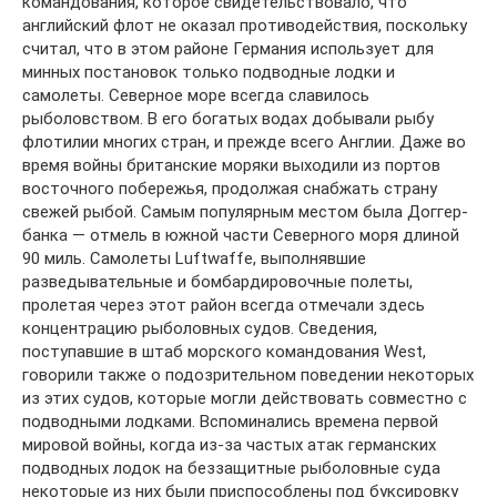
командования, которое свидетельствовало, что
английский флот не оказал противодействия, поскольку
cчитал, что в этом районе Германия использует для
минных постановок только подводные лодки и
самолеты. Северное море всегда славилось
рыболовством. В его богатых водах добывали рыбу
флотилии многих стран, и прежде всего Англии. Даже во
время войны британские моряки выходили из портов
восточного побережья, продолжая снабжать страну
свежей рыбой. Самым популярным местом была Доггер-
банка — отмель в южной части Северного моря длиной
90 миль. Самолеты Luftwaffe, выполнявшие
разведывательные и бомбардировочные полеты,
пролетая через этот район всегда отмечали здесь
концентрацию рыболовных судов. Сведения,
поступавшие в штаб морского командования West,
говорили также о подозрительном поведении некоторых
из этих судов, которые могли действовать совместно с
подводными лодками. Вспоминались времена первой
мировой войны, когда из-за частых атак германских
подводных лодок на беззащитные рыболовные суда
некоторые из них были приспособлены под буксировку