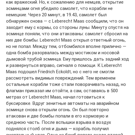
как вражеский. Но, к сожалению для немцев, открытие
эсминцами огня убедило самолет, что корабли не
немецкие. Через 20 минут, в 19.43, самолет был
обнаружен снова — с Leberecht Maas сообщили, что он
заходит ему с кормы, со стороны луны. Минуту спустя на
эсминце поняли, что они атакованы: самолет сбросил на
них две бомбы. Leberecht Maas открыл ответный огонь,
но не попал. Между тем, отбомбился вполне прилично —
одна бомба разорвалась между мостиком и носовой
дымовой трубой эсминца. Ему пришлось дать задний ход
и развернуться вправо, сигналя о помощи. К Leberecht
Maas подошел Friedrich Eckoldt, но с него не смогли
рассмотреть видимых повреждений. Тем временем
остальные корабли тоже стали поворачивать назад, но
флагман приказал им отойти, а сам, оставаясь в 500
метрах от Leberecht Maas, начал готовиться к
буксировке. Вдруг зенитные автоматы на аварийном
эсминце снова открыли огонь. Он был повторно
атакован и две бомбы попали в его кормовую и
среднюю часть. После вспышки взрыва в воздух
поднялся столб огня и дыма — корабль получил