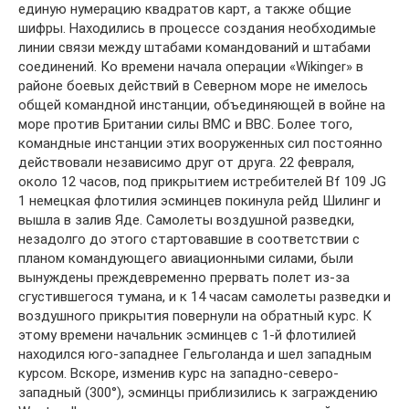
единую нумерацию квадратов карт, а также общие
шифры. Находились в процессе создания необходимые
линии связи между штабами командований и штабами
соединений. Ко времени начала операции «Wikinger» в
районе боевых действий в Северном море не имелось
общей командной инстанции, объединяющей в войне на
море против Британии силы ВМС и ВВС. Более того,
командные инстанции этих вооруженных сил постоянно
действовали независимо друг от друга. 22 февраля,
около 12 часов, под прикрытием истребителей Bf 109 JG
1 немецкая флотилия эсминцев покинула рейд Шилинг и
вышла в залив Яде. Самолеты воздушной разведки,
незадолго до этого стартовавшие в соответствии с
планом командующего авиационными силами, были
вынуждены преждевременно прервать полет из-за
сгустившегося тумана, и к 14 часам самолеты разведки и
воздушного прикрытия повернули на обратный курс. К
этому времени начальник эсминцев с 1-й флотилией
находился юго-западнее Гельголанда и шел западным
курсом. Вскоре, изменив курс на западно-северо-
западный (300°), эсминцы приблизились к заграждению