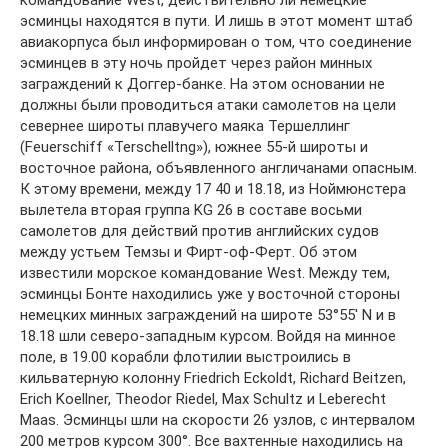
командование West, действительно ли немецкие
эсминцы находятся в пути. И лишь в этот момент штаб
авиакорпуса был информирован о том, что соединение
эсминцев в эту ночь пройдет через район минных
заграждений к Доггер-банке. На этом основании не
должны были проводиться атаки самолетов на цели
севернее широты плавучего маяка Тершеллинг
(Feuerschiff «Terschelltng»), южнее 55-й широты и
восточное района, объявленного англичанами опасным.
К этому времени, между 17 40 и 18.18, из Ноймюнстера
вылетела вторая группа KG 26 в составе восьми
самолетов для действий против английских судов
между устьем Темзы и Фирт-оф-Ферт. Об этом
известили морское командование West. Между тем,
эсминцы Бонте находились уже у восточной стороны
немецких минных заграждений на широте 53°55′ N и в
18.18 шли северо-западным курсом. Войдя на минное
поле, в 19.00 корабли флотилии выстроились в
кильватерную колонну Friedrich Eckoldt, Richard Beitzen,
Erich Koellner, Theodor Riedel, Max Schultz и Leberecht
Maas. Эсминцы шли на скорости 26 узлов, с интервалом
200 метров курсом 300°. Все вахтенные находились на