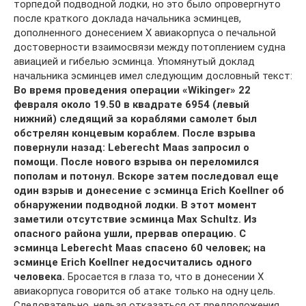
торпедой подводной лодки, но это было опровергнуто
после краткого доклада начальника эсминцев,
дополненного донесением Х авиакорпуса о печальной
достоверности взаимосвязи между потоплением судна
авиацией и гибелью эсминца. Упомянутый доклад
начальника эсминцев имел следующим дословный текст:
Во время проведения операции «Wikinger» 22
февраля около 19.50 в квадрате 6954 (левый
нижний) следящий за кораблями самолет был
обстрелян концевым кораблем. После взрыва
повернули назад: Leberecht Maas запросил о
помощи. После нового взрыва он переломился
пополам и потонул. Вскоре затем последовал еще
один взрыв и донесение с эсминца Erich Koellner об
обнаружении подводной лодки. В этот момент
заметили отсутствие эсминца Max Schultz. Из
опасного района ушли, прервав операцию. С
эсминца Leberecht Maas спасено 60 человек; на
эсминце Erich Koellner недосчитались одного
человека.
Бросается в глаза то, что в донесении Х
авиакорпуса говорится об атаке только на одну цель.
Следовательно, нельзя отказаться от предположения,