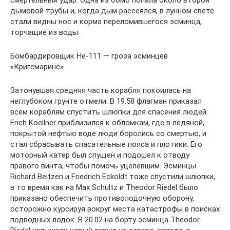
смертельный удар. Одна из бомб попала около второй
дымовой трубы и, когда дым рассеялся, в лунном свете
стали видны нос и корма переломившегося эсминца,
торчащие из воды.
Бомбардировщик He-111 — гроза эсминцев
«Кригсмарине»
Затонувшая средняя часть корабля покоилась на
неглубоком грунте отмели. В 19.58 флагман приказал
всем кораблям спустить шлюпки для спасения людей.
Erich Koellner приблизился к обломкам, где в ледяной,
покрытой нефтью воде люди боролись со смертью, и
стал сбрасывать спасательные пояса и плотики. Его
моторный катер был спущен и подошел к отводу
правого винта, чтобы помочь уцелевшим. Эсминцы
Richard Beitzen и Friedrich Eckoldt тоже спустили шлюпки,
в то время как на Max Schultz и Theodor Riedel было
приказано обеспечить противолодочную оборону,
осторожно курсируя вокруг места катастрофы в поисках
подводных лодок. В 20.02 на борту эсминца Theodor