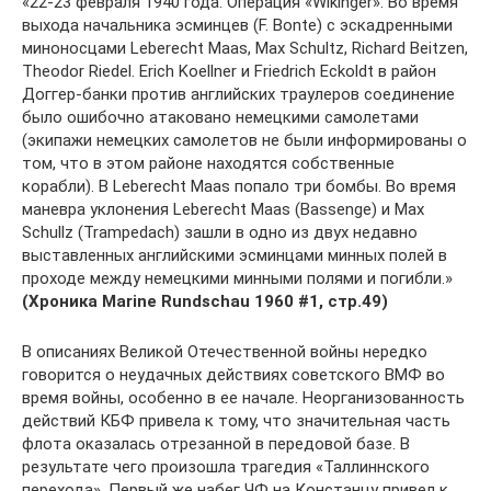
«22-23 февраля 1940 года. Операция «Wikinger». Во время
выхода начальника эсминцев (F. Bonte) с эскадренными
миноносцами Leberecht Maas, Max Schultz, Richard Beitzen,
Theodor Riedel. Erich Koellner и Friedrich Eckoldt в район
Доггер-банки против английских траулеров соединение
было ошибочно атаковано немецкими самолетами
(экипажи немецких самолетов не были информированы о
том, что в этом районе находятся собственные
корабли). В Leberecht Maas попало три бомбы. Во время
маневра уклонения Leberecht Maas (Bassenge) и Max
Schullz (Trampedach) зашли в одно из двух недавно
выставленных английскими эсминцами минных полей в
проходе между немецкими минными полями и погибли.»
(Хроника Marine Rundschau 1960 #1, стр.49)
В описаниях Великой Отечественной войны нередко
говорится о неудачных действиях советского ВМФ во
время войны, особенно в ее начале. Неорганизованность
действий КБФ привела к тому, что значительная часть
флота оказалась отрезанной в передовой базе. В
результате чего произошла трагедия «Таллиннского
перехода». Первый же набег ЧФ на Констанцу привел к