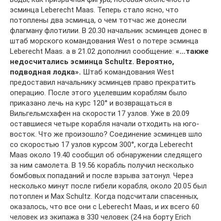
эсминца Leberecht Maas. Теперь стало ясно, что
потоплены два эсминца, о чем тотчас же донесли
флагману флотилии. В 20.30 начальник эсминцев донес в
штаб морского командования West о потере эсминца
Leberecht Maas. а в 21.02 дополнил сообщение:
«…также
недосчитались эсминца Schultz. Вероятно,
подводная лодка».
Штаб командования West
предоставил начальнику эсминцев право прекратить
операцию. После этого уцелевшим кораблям было
приказано лечь на курс 120° и возвращаться в
Вильгельмсхафен на скорости 17 узлов. Уже в 20.09
оставшиеся четыре корабля начали отходить на юго-
восток. Что же произошло? Соединение эсминцев шло
со скоростью 17 узлов курсом 300°, когда Leberecht
Maas около 19.40 сообщил об обнаружении следящего
за ним самолета. В 19.56 корабль получил несколько
бомбовых попаданий и после взрыва затонул. Через
несколько минут после гибели корабля, около 20.05 был
потоплен и Max Schultz. Когда подсчитали спасенных,
оказалось, что все они с Leberecht Maas, и их всего 60
человек из экипажа в 330 человек (24 на борту Erich