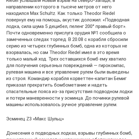
Riedel услышали новый взрыв на северо-западе, в
направлении которого в тысяче метров от него
находился Мах Schultz. Как только Theodor Riedel
повернул ему на помощь, акустик доложил: «Подводная
лодка, сила шума 5 децибел, пеленг 200° правый борт».
Почти одновременно прислуга орудия №1 сообщила о
замеченных следах торпед. В 20.08 с корабля сбросили
серию из четырех глубинных бомб, одна из которых не
взорвалась, но сам Theodor Riedel имел в это время
только малый ход. Трех оставшихся бомб ему хватило
для получения серьезных повреждений — гирокомпас,
рулевая машина и все управление рулем были выведены
из строя. Командир корабля корветтен-капитан Бемиг
приказал прекратить бомбометание и надеть
спасательные пояса из-за присутствия подводном лодки
и потери маневренности у эсминца. До починки рулевой
машины использовалось ручное управление рулем.
Эсминец Z3 «Макс Шульц»
Донесения о подводных лодках, взрывы глубинных бомб,