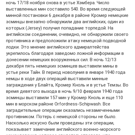
ночь 17/18 ноября снова в устье Хэмбера. Число
выставленных мин cocтавило 540. Во время следующей
минной постановки 6 декабря в районе Кромер немецкие
эсминцы внезапно обнаружили два английских, один из
которых (Jersey) получил попадание торпедой. На
английском соединении, очевидно, не обнаружили своего
противника и предположили атаку немецкой подводной
лодки. Это мнение английского адмиралтейства
укрепилось благодаря заведомо ложной информации в
донесении немецких вооруженных сил. В ночь 12/13
декабря пять немецких эсминцев выставили мины в
устье реки Тайн. В период новолуния в январе 1940 года
немцы в ходе двух операций выставили минные
заграждения у Блайта, Кромер Кноль и в устье Темзы. Во
время девятого выхода в ночь 9/10 февраля 1940 года
эсминцы выставили 157 мин у Кромер Кноль и еще 110
мин в морском районе Orfordness-Schipwash. Все
заградительные операции оказались незамеченными
противником. Потерь с немецкой стороны не было.
Насколько искусно были проведены эти операции,
показывает замечание английского военно-морского