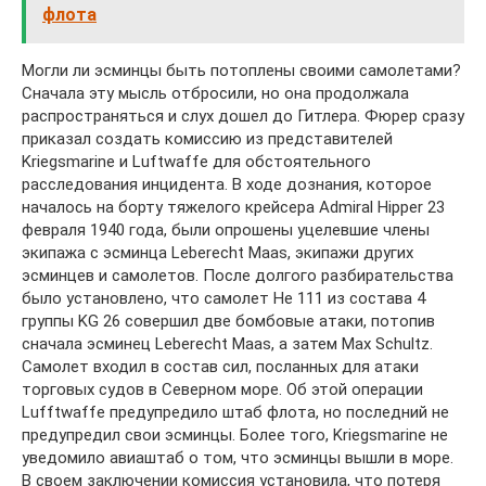
флота
Могли ли эсминцы быть потоплены своими самолетами?
Сначала эту мысль отбросили, но она продолжала
распространяться и слух дошел до Гитлера. Фюрер сразу
приказал создать комиссию из представителей
Kriegsmarine и Luftwaffe для обстоятельного
расследования инцидента. В ходе дознания, которое
началось на борту тяжелого крейсера Admiral Hipper 23
февраля 1940 года, были опрошены уцелевшие члены
экипажа с эсминца Leberecht Maas, экипажи других
эсминцев и самолетов. После долгого разбирательства
было установлено, что самолет Нe 111 из состава 4
группы KG 26 совершил две бомбовые атаки, потопив
сначала эсминец Leberecht Maas, а затем Мах Schultz.
Самолет входил в состав сил, посланных для атаки
торговых судов в Северном море. Об этой операции
Lufftwaffe предупредило штаб флота, но последний не
предупредил свои эсминцы. Более того, Kriegsmarine не
уведомило авиаштаб о том, что эсминцы вышли в море.
В своем заключении комиссия установила, что потеря