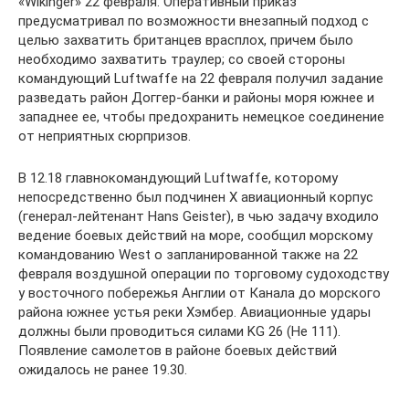
«Wikinger» 22 февраля. Оперативный приказ
предусматривал по возможности внезапный подход с
целью захватить британцев врасплох, причем было
необходимо захватить траулер; со своей стороны
командующий Luftwaffe на 22 февраля получил задание
разведать район Доггер-банки и районы моря южнее и
западнее ее, чтобы предохранить немецкое соединение
от неприятных сюрпризов.
В 12.18 главнокомандующий Luftwaffe, которому
непосредственно был подчинен Х авиационный корпус
(генерал-лейтенант Hans Geister), в чью задачу входило
ведение боевых действий на море, сообщил морскому
командованию West о запланированной также на 22
февраля воздушной операции по торговому судоходству
у восточного побережья Англии от Канала до морского
района южнее устья реки Хэмбер. Авиационные удары
должны были проводиться силами KG 26 (He 111).
Появление самолетов в районе боевых действий
ожидалось не ранее 19.30.