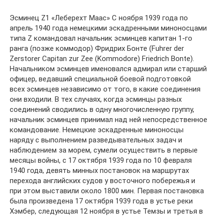
Эсминец Z1 «Леберехт Маас» С ноября 1939 года по
апрель 1940 года немецкими эскадренными миноносцами
типа Z командовал начальник эсминцев капитан 1-го
ранга (позже коммодор) Фридрих Бонте (Fuhrer der
Zerstorer Capitan zur Zee (Kommodore) Friedrich Bonte).
Начальником эсминцев именовался адмирал или старший
офицер, ведавший специальной боевой подготовкой
всех эсминцев независимо от того, в какие соединения
они входили. В тех случаях, когда эсминцы разных
соединений сводились в одну многочисленную группу,
начальник эсминцев принимал над ней непосредственное
командование. Немецкие эскадренные миноносцы
наряду с выполнением разведывательных задач и
наблюдением за морем, сумели осуществить в первые
месяцы войны, с 17 октября 1939 года по 10 февраля
1940 года, девять минных постановок на маршрутах
перехода английских судов у восточного побережья и
при этом выставили около 1800 мин. Первая постановка
была произведена 17 октября 1939 года в устье реки
Хэмбер, следующая 12 ноября в устье Темзы и третья в