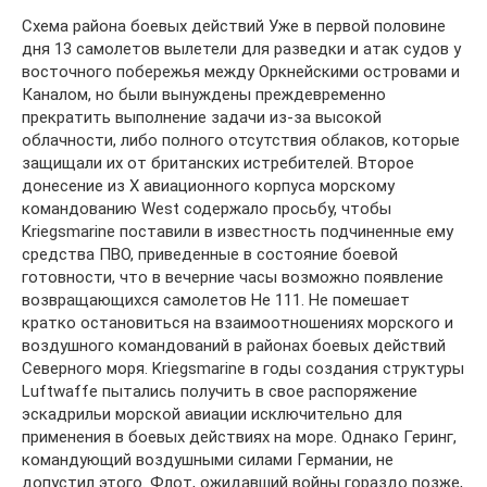
Схема района боевых действий Уже в первой половине
дня 13 самолетов вылетели для разведки и атак судов у
восточного побережья между Оркнейскими островами и
Каналом, но были вынуждены преждевременно
прекратить выполнение задачи из-за высокой
облачности, либо полного отсутствия облаков, которые
защищали их от британских истребителей. Второе
донесение из Х авиационного корпуса морскому
командованию West содержало просьбу, чтобы
Kriegsmarine поставили в известность подчиненные ему
средства ПВО, приведенные в состояние боевой
готовности, что в вечерние часы возможно появление
возвращающихся самолетов He 111. Не помешает
кратко остановиться на взаимоотношениях морского и
воздушного командований в районах боевых действий
Северного моря. Kriegsmarine в годы создания структуры
Luftwaffe пытались получить в свое распоряжение
эскадрильи морской авиации исключительно для
применения в боевых действиях на море. Однако Геринг,
командующий воздушными силами Германии, не
допустил этого. Флот, ожидавший войны гораздо позже,