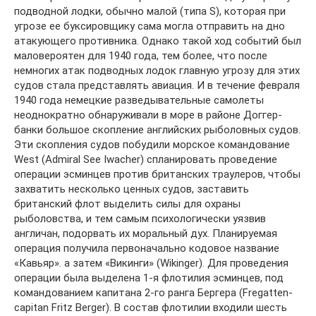
подводной лодки, обычно малой (типа S), которая при
угрозе ее буксировщику сама могла отправить на дно
атакующего противника. Однако такой ход событий был
маловероятен для 1940 года, тем более, что после
немногих атак подводных лодок главную угрозу для этих
судов стала представлять авиация. И в течение февраля
1940 года немецкие разведывательные самолеты
неоднократно обнаруживали в море в районе Доггер-
банки большое скопление английских рыболовных судов.
Эти скопления судов побудили морское командование
West (Admiral See Iwacher) спланировать проведение
операции эсминцев против британских траулеров, чтобы
захватить несколько ценных судов, заставить
британский флот выделить силы для охраны
рыболовства, и тем самым психологически уязвив
англичан, подорвать их моральный дух. Планируемая
операция получила первоначально кодовое название
«Кавьяр». а затем «Викинги» (Wikinger). Для проведения
операции была выделена 1-я флотилия эсминцев, под
командованием капитана 2-го ранга Бергера (Fregatten-
capitan Fritz Berger). В состав флотилии входили шесть