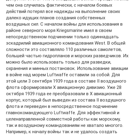
чем она случилась фактически, с началом боевых
действий потерял все надежды на выполнение своих
далеко идущих планов создания собственных
воздушных сил. С началом войны для использования в
районе северного моря Kriegsmarine имел в своем
непосредственном подчинении только одиннадцать
эскадрилий авиационного командования West. В общей
сложности это составляло 110 различных самолетов,
большей частью гидропланов и морских разведчиков. Их
можно было использовать только для разведки,
охранения и минных постановок. Использование авиации
в войне над морем Luftwaffe оставили за собой. Для
этой цели 3 сентября 1939 года в составе II воздушного
флота сформировали X авиационную дивизию. Уже 28
октября 1939 года ее преобразовали в Х авиационный
корпус, который был выведен из состава II воздушного
флота и переведен в непосредственное подчинение
главнокомандующего Luftwaffe. Для эффективной и
целенаправленной совместной работы как морскому,
так и воздушному командованиям не хватало многого.
Например, к началу войны так и не удалось создать