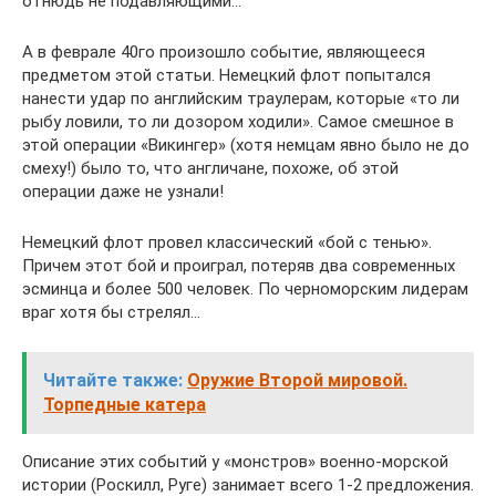
отнюдь не подавляющими…
А в феврале 40го произошло событие, являющееся
предметом этой статьи. Немецкий флот попытался
нанести удар по английским траулерам, которые «то ли
рыбу ловили, то ли дозором ходили». Самое смешное в
этой операции «Викингер» (хотя немцам явно было не до
смеху!) было то, что англичане, похоже, об этой
операции даже не узнали!
Немецкий флот провел классический «бой с тенью».
Причем этот бой и проиграл, потеряв два современных
эсминца и более 500 человек. По черноморским лидерам
враг хотя бы стрелял…
Читайте также:
Оружие Второй мировой.
Торпедные катера
Описание этих событий у «монстров» военно-морской
истории (Роскилл, Руге) занимает всего 1-2 предложения.