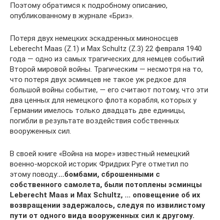
Поэтому обратимся к подробному описанию,
опубликованному в журнале «Бриз».
Потеря двух немецких эскадренных миноносцев
Leberecht Maas (Z.1) и Max Schultz (Z.3) 22 февраля 1940
года — одно из самых трагических для немцев событий
Второй мировой войны. Трагическим — несмотря на то,
что потеря двух эсминцев не такое уж редкое для
большой войны событие, — его считают потому, что эти
два ценных для немецкого флота корабля, которых у
Германии имелось только двадцать две единицы,
погибли в результате воздействия собственных
вооруженных сил.
В своей книге «Война на море» известный немецкий
военно-морской историк Фридрих Руге отметил по
этому поводу:
…бомбами, сброшенными с
собственного самолета, были потоплены эсминцы
Leberecht Maas и Max Schultz, … оповещение об их
возвращении задержалось, следуя по извилистому
пути от одного вида вооруженных сил к другому.