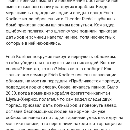
таинственный самолет и непонимание обстановки все
вместе вызвало панику на других кораблях. Везде
мерещились подводные лодки и следы торпед Erich
Koellner из-за сброшенных с Theodor Riedel глубинных
бомб приказал своим шлюпкам вернуться. Командир,
ошибочно полагая, что шлюпку уже подняли, приказал
дать ход и эсминец налетел на нее, топя несчастных,
которые в ней находились.
Erich Koellner покружил вокруг и вернулся к обломкам,
чтобы убедиться в отсутствии на них людей. Всех ли
спасли? Если да, то кто? Maas ли это вообще? Как
только нос эсминца Еrich Koellner вошел в плавающие
обломки, на мостик передали: «Приближается торпеда,
подводная лодка слева». Снова началась паника. Было
20.30, когда командир корабля фрегаттен-капитан
Шульц-Хинрихс, полагая, что сам видел следы двух
торпед, приказал дать полный ход и повернуть влево,
оставив беспомощных людей за кормой. Он уже
собирался нанести по лодке таранный удар, как вдруг на
мостике поняли, что перед ними находится торчащая из
воды, как призрачная фигура, носовая оконечность