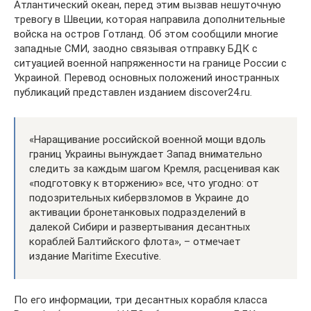
Атлантический океан, перед этим вызвав нешуточную
тревогу в Швеции, которая направила дополнительные
войска на остров Готланд. Об этом сообщили многие
западные СМИ, заодно связывая отправку БДК с
ситуацией военной напряженности на границе России с
Украиной. Перевод основных положений иностранных
публикаций представлен изданием discover24.ru.
«Наращивание российской военной мощи вдоль
границ Украины вынуждает Запад внимательно
следить за каждым шагом Кремля, расценивая как
«подготовку к вторжению» все, что угодно: от
подозрительных кибервзломов в Украине до
активации бронетанковых подразделений в
далекой Сибири и развертывания десантных
кораблей Балтийского флота», – отмечает
издание Maritime Executive.
По его информации, три десантных корабля класса