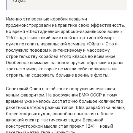
«Styx».
Именно эти военные корабли первыми
продемонстрировали на практике свою эффективность.
Во время «Шестидневной арабско-израильской войны»
1967 года египетский ракетный катер типа «Комар»
сумел потопить израильский эсминец «Эйлат». Это и
послужило поводом к интенсивному и массовому
строительству кораблей этого класса во всем мире.
Особенное внимание на новое оружие обратили страны
третьего мира, которые не могли себе позволить ни
строить, ни содержать большие военные флоты.
Советский Союз в этой гонке вооружения считался
явным фаворитом. На вооружении ВМФ СССР к тому
времени уже имелось достаточно большое количество
ракетных катеров разных типов. Шла разработка новых,
более мощных судов, способных выполнять более
широкий спектр тактических задач. Вершиной
конструкторской мысли стал проект 1241 – новый
ракетный катер типа «Тарантул».