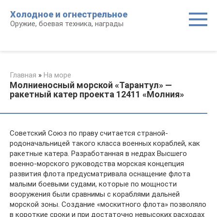
Перейти
Холодное и огнестрельное
к
Оружие, боевая техника, награды
контенту
Главная
»
На море
Молниеносный морской «Тарантул» —
ракетный катер проекта 12411 «Молния»
Советский Союз по праву считается страной-
родоначальницей такого класса военных кораблей, как
ракетные катера. Разработанная в недрах Высшего
военно-морского руководства морская концепция
развития флота предусматривала оснащение флота
малыми боевыми судами, которые по мощности
вооружения были сравнимы с кораблями дальней
морской зоны. Создание «москитного флота» позволяло
в короткие сроки и при достаточно невысоких расходах