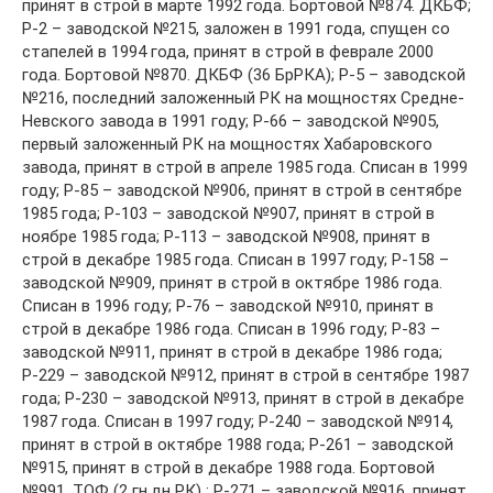
принят в строй в марте 1992 года. Бортовой №874. ДКБФ;
Р-2 – заводской №215, заложен в 1991 года, спущен со
стапелей в 1994 года, принят в строй в феврале 2000
года. Бортовой №870. ДКБФ (36 БрРКА); Р-5 – заводской
№216, последний заложенный РК на мощностях Средне-
Невского завода в 1991 году; Р-66 – заводской №905,
первый заложенный РК на мощностях Хабаровского
завода, принят в строй в апреле 1985 года. Списан в 1999
году; Р-85 – заводской №906, принят в строй в сентябре
1985 года; Р-103 – заводской №907, принят в строй в
ноябре 1985 года; Р-113 – заводской №908, принят в
строй в декабре 1985 года. Списан в 1997 году; Р-158 –
заводской №909, принят в строй в октябре 1986 года.
Списан в 1996 году; Р-76 – заводской №910, принят в
строй в декабре 1986 года. Списан в 1996 году; Р-83 –
заводской №911, принят в строй в декабре 1986 года;
Р-229 – заводской №912, принят в строй в сентябре 1987
года; Р-230 – заводской №913, принят в строй в декабре
1987 года. Списан в 1997 году; Р-240 – заводской №914,
принят в строй в октябре 1988 года; Р-261 – заводской
№915, принят в строй в декабре 1988 года. Бортовой
№991. ТОФ (2 гн.дн РК) ; Р-271 – заводской №916, принят