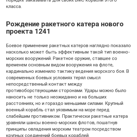
порядке заказывать для своих ВМС корабли этого
класса.
Рождение ракетного катера нового
проекта 1241
Боевое применение ракетных катеров наглядно показало
насколько может быть эффективным такой тип военно-
морских вооружений. Ракетное оружие, ставшее со
временем основным видом вооружения на флоте,
кардинально изменило тактику ведения морского боя. В
современных боевых условиях терял смысл
непосредственный контакт между
противоборствующими сторонами. Удары можно было
наносить не только неожиданно и на больших
расстояниях, но и гораздо меньшими силами. Крупный
военный корабль стал уязвимым на море перед
слабейшим противником. Практически ракетные катера
уравняли шансы военно-морских флотов, пошатнув
принципы овладения морским театром посредством
крупных соединений боевых кораблей.