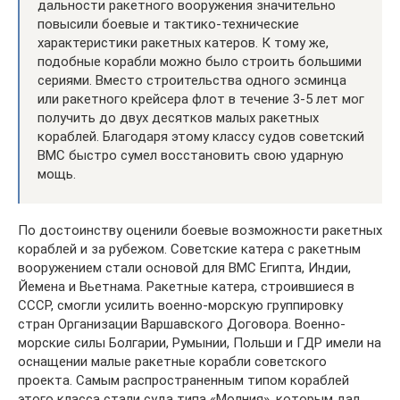
дальности ракетного вооружения значительно
повысили боевые и тактико-технические
характеристики ракетных катеров. К тому же,
подобные корабли можно было строить большими
сериями. Вместо строительства одного эсминца
или ракетного крейсера флот в течение 3-5 лет мог
получить до двух десятков малых ракетных
кораблей. Благодаря этому классу судов советский
ВМС быстро сумел восстановить свою ударную
мощь.
По достоинству оценили боевые возможности ракетных
кораблей и за рубежом. Советские катера с ракетным
вооружением стали основой для ВМС Египта, Индии,
Йемена и Вьетнама. Ракетные катера, строившиеся в
СССР, смогли усилить военно-морскую группировку
стран Организации Варшавского Договора. Военно-
морские силы Болгарии, Румынии, Польши и ГДР имели на
оснащении малые ракетные корабли советского
проекта. Самым распространенным типом кораблей
этого класса стали суда типа «Молния», которым дал