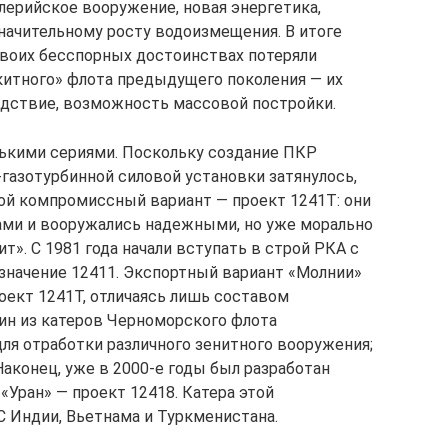
лерийское вооружение, новая энергетика,
значительному росту водоизмещения. В итоге
своих бесспорных достоинствах потеряли
итного» флота предыдущего поколения — их
едствие, возможность массовой постройки.
лькими сериями. Поскольку создание ПКР
газотурбинной силовой установки затянулось,
ой компромиссный вариант — проект 1241Т: они
ами и вооружались надежными, но уже морально
». С 1981 года начали вступать в строй РКА с
означение 12411. Экспортный вариант «Молнии»
оект 1241Т, отличаясь лишь составом
ин из катеров Черноморского флота
ля отработки различного зенитного вооружения;
Наконец, уже в 2000-е годы был разработан
Уран» — проект 12418. Катера этой
 Индии, Вьетнама и Туркменистана.