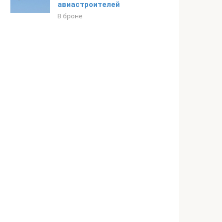
авиастроителей
В броне