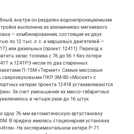
лубный, внутри он разделен водонепроницаемыми
стройка выполнена из алюминиево-магниевого
новка — комбинированная, состоящая из двух
ью по 12 тыс. л. с. и маршевых двигателей —
1Т) или дизельных (проект 12411). Переход к
тить запас топлива с 76 до 56 т без потери
241Т и 1241РЭ несли по два спаренных
 ракетами П-15М «Термит». Самые массовые
ь сверхзвуковыми ПКР ЗМ-80 «Москит» с
портных катерах проекта 12418 устанавливаются
ан». За счет уменьшения их массо-габаритных
 увеличилось в четыре раза-до 16 штук.
о одну 76-мм автоматическую артустановку
0М. В придачу имелась стационарная установка
«Игла». На экспериментальном катере Р-71