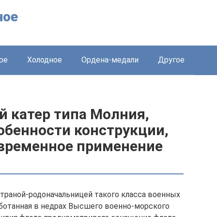
ное
ре
Холодное
Ордена-медали
Другое
й катер типа Молния,
обенности конструкции,
овременное применение
страной-родоначальницей такого класса военных
работанная в недрах Высшего военно-морского