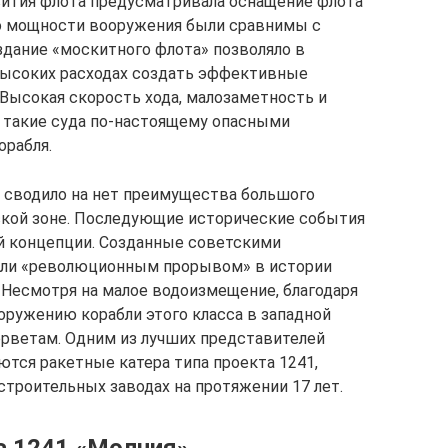
вития флота предусматривала оснащение флота
о мощности вооружения были сравнимы с
здание «москитного флота» позволяло в
высоких расходах создать эффективные
Высокая скорость хода, малозаметность и
 такие суда по-настоящему опасными
орабля.
 сводило на нет преимущества большого
ской зоне. Последующие исторические события
й концепции. Созданные советскими
али «революционным прорывом» в истории
 Несмотря на малое водоизмещение, благодаря
ружению корабли этого класса в западной
рветам. Одним из лучших представителей
аются ракетные катера типа проекта 1241,
троительных заводах на протяжении 17 лет.