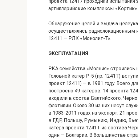
проекта 12417 проходили испытания 
артиллерийские комплексы «Кортик» 
Обнаружение целей и выдача целеука
осуществлялись радиолокационным ко
12411 — РЛК «Монолит-Т».
ЭКСПЛУАТАЦИЯ
РКА семейства «Молния» строились н
Головной катер Р-5 (пр. 1241Т) вступи
проект 12411) — в 1981 году. Всего д
построено 49 катеров: 14 проекта 124
входили в состав Балтийского, Черн
флотилии. Около 30 из них несут слу
в 1983-2011 годах на экспорт: 21 про
в ГДР, Польшу, Румынию, Индию, Вье
катера проекта 1241Т из состава Че
один — Болгарии. В большинстве стр