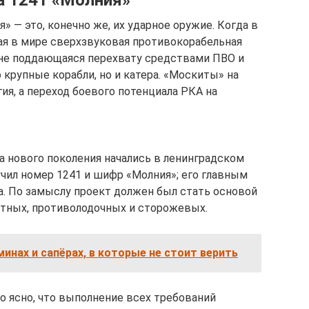
а 1241 «Молния»
» — это, конечно же, их ударное оружие. Когда в
ая в мире сверхзвуковая противокорабельная
 не поддающаяся перехвату средствами ПВО и
крупные корабли, но и катера. «Москиты» на
ия, а переход боевого потенциала РКА на
а нового поколения начались в ленинградском
учил номер 1241 и шифр «Молния»; его главным
а. По замыслу проект должен был стать основой
етных, противолодочных и сторожевых.
минах и сапёрах, в которые не стоит верить
о ясно, что выполнение всех требований