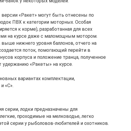
ий-банок у некоторых моделей.
е версии «Ракет» могут быть отнесены по
одок ПВХ к категории моторных. Особая
ряется к корме), разработанная для всех
ыми на курсе даже с маломощным мотором.
выше нижнего уровня баллонов, отчего на
 создается поток, помогающий перейти в
нусов корпуса и положение транца, полученное
 удержанию «Ракеты» на курсе.
сновных вариантах комплектации,
и «С».
я серии, лодки предназначены для
легкие, проходимые на мелководье, легко
этой серии у рыболовов-любителей и охотников.