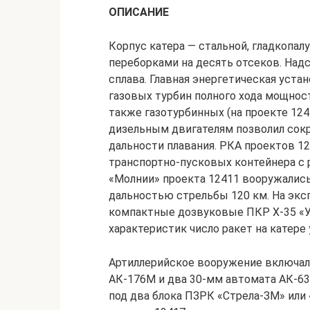
ОПИСАНИЕ
Корпус катера — стальной, гладкопа
переборками на десять отсеков. Над
сплава. Главная энергетическая уста
газовых турбин полного хода мощност
также газотурбинных (на проекте 124
дизельным двигателям позволил сокра
дальности плавания. РКА проектов 1
транспортно-пусковых контейнера с
«Молнии» проекта 12411 вооружалис
дальностью стрельбы 120 км. На экс
компактные дозвуковые ПКР Х-35 «Ур
характеристик число ракет на катере
Артиллерийское вооружение включал
АК-176М и два 30-мм автомата АК-63
под два блока ПЗРК «Стрела-ЗМ» или 