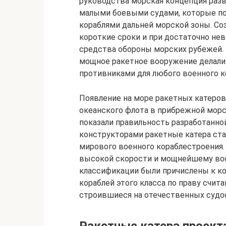
руководства морская концепция раз
малыми боевыми судами, которые п
кораблями дальней морской зоны. Со
короткие сроки и при достаточно не
средства обороны морских рубежей. 
мощное ракетное вооружение делали
противниками для любого военного к
Появление на море ракетных катеров
океанского флота в прибрежной мор
показали правильность разработанно
конструкторами ракетные катера ст
мирового военного кораблестроения.
высокой скорости и мощнейшему воо
классификации были причислены к ко
кораблей этого класса по праву счит
строившиеся на отечественных судос