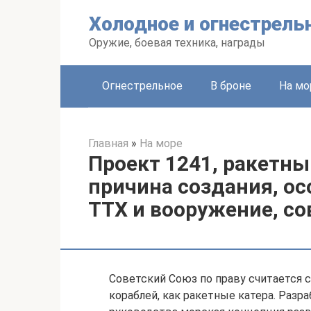
Перейти
Холодное и огнестрель
к
контенту
Оружие, боевая техника, награды
Огнестрельное
В броне
На мо
Главная
»
На море
Проект 1241, ракетны
причина создания, ос
ТТХ и вооружение, с
Советский Союз по праву считается 
кораблей, как ракетные катера. Раз