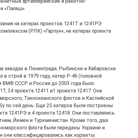
зенитные артиллерийские и ракетно-
и «Палаш».
зания на катерах проектов 1241Т и 1241РЭ
мплексом (РЛК) «Гарпун», на катерах проекта
а заводах в Ленинграде, Рыбинске и Хабаровске.
л в строй в 1979 году, катер Р-46 (головной
ля ВМФ СССР и России до 2003 года было
1Т, 34 проекта 12411 и1 проекта 12417. Они
оморского, Тихоокеанского флотов и Каспийской
жбу по сей день. Еще 25 катеров были построены
екта 1241РЭ и 4 проекта 12418. Они поставлялись
тнам, Йемен и Туркменистан. Кроме того, два
рноморского флота были переданы Украине и
ан они классифицировались как корветы.