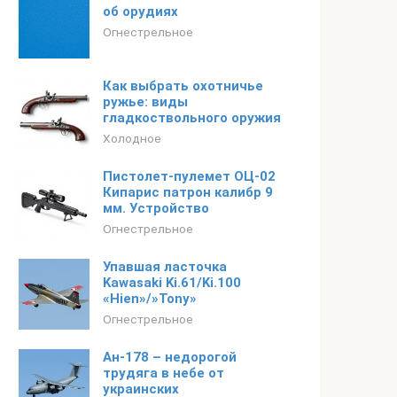
об орудиях
Огнестрельное
Как выбрать охотничье
ружье: виды
гладкоствольного оружия
Холодное
Пистолет-пулемет ОЦ-02
Кипарис патрон калибр 9
мм. Устройство
Огнестрельное
Упавшая ласточка
Kawasaki Ki.61/Ki.100
«Hien»/»Tony»
Огнестрельное
Ан-178 – недорогой
трудяга в небе от
украинских