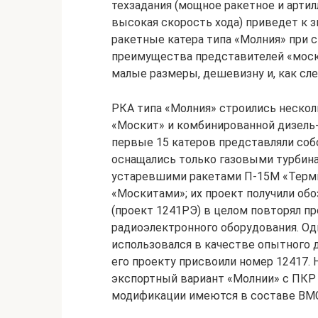
техзадания (мощное ракетное и артил
высокая скорость хода) приведет к 
ракетные катера типа «Молния» при 
преимущества представителей «моск
малые размеры, дешевизну и, как сл
РКА типа «Молния» строились неско
«Москит» и комбинированной дизель-
первые 15 катеров представляли соб
оснащались только газовыми турбин
устаревшими ракетами П-15М «Термит
«Москитами»; их проект получили об
(проект 1241РЭ) в целом повторял пр
радиоэлектронного оборудования. Од
использовался в качестве опытного д
его проекту присвоили номер 12417. 
экспортный вариант «Молнии» с ПКР «
модификации имеются в составе ВМС