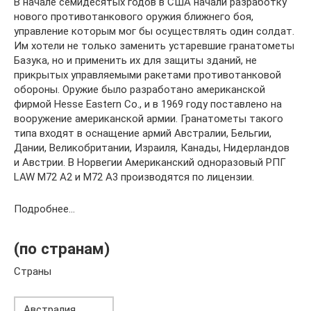
В начале семидесятых годов в США начали разработку
нового противотанкового оружия ближнего боя,
управление которым мог бы осуществлять один солдат.
Им хотели не только заменить устаревшие гранатометы
Базука, но и применить их для защиты зданий, не
прикрытых управляемыми ракетами противотанковой
обороны. Оружие было разработано американской
фирмой Hesse Eastern Co., и в 1969 году поставлено на
вооружение американской армии. Гранатометы такого
типа входят в оснащение армий Австралии, Бельгии,
Дании, Великобритании, Израиля, Канады, Нидерландов
и Австрии. В Норвегии Американский одноразовый РПГ
LAW M72 А2 и М72 А3 производятся по лицензии.
Подробнее…
(по странам)
Страны
Австралия