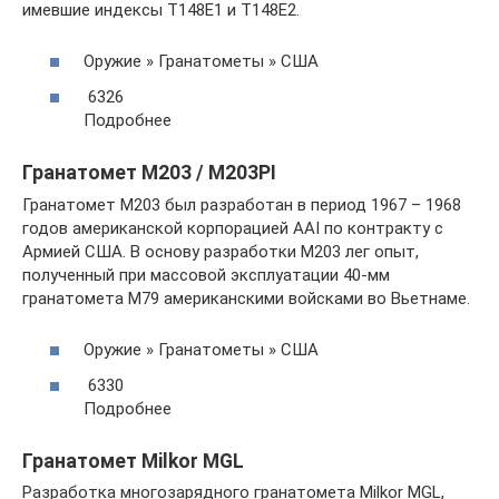
имевшие индексы T148E1 и T148E2.
Оружие » Гранатометы » США
6326
Подробнее
Гранатомет М203 / М203PI
Гранатомет M203 был разработан в период 1967 – 1968
годов американской корпорацией AAI по контракту с
Армией США. В основу разработки М203 лег опыт,
полученный при массовой эксплуатации 40-мм
гранатомета М79 американскими войсками во Вьетнаме.
Оружие » Гранатометы » США
6330
Подробнее
Гранатомет Milkor MGL
Разработка многозарядного гранатомета Milkor MGL,