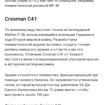
Хатсан (серия АТ-Р2) или чем-то помощнее, например,
пневматической репликой МР-40.
Crosman C41
По внешнему виду пистолет похож на легендарный
Walther P-38, использовавшийся военными Германии в
ходе Второй мировой войны. Разработчики
пневматической модели пытались создать точную
реплику немецкого оружия, и отчасти у них это
получилось. Отличием Crosman C41 от боевого
пистолета является видоизмененный спусковой крючок
и авторская затворная рамка.
Оружие относится к пневматике, функционирующей при
помощи газового баллона. Он заправляется углекислым
газом, который выпускается под давлением 5,6 Дж.
Одного баллончика весом 12 грамм хватит, чтобы
выстрелить около 100 раз.