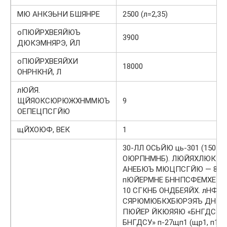
МЮ АНКЭЬНИ БШЯНРЕ
2500 (л=2,35)
оПЮЙРХВЕЯЙЮЪ
3900
ДЮКЭМНЯРЭ, ЙЛ
оПЮЙРХВЕЯЙХИ
18000
ОНРНКНЙ, Л
лЮЙЯ.
ЩЙЯОКСЮРЮЖХНММЮЪ
9
ОЕПЕЦПСГЙЮ
щЙХОЮФ, ВЕК
1
30-ЛЛ ОСЬЙЮ ць-301 (150
ОЮРПНМНБ). ЛЮЙЯХЛЮКЭ
АНЕБЮЪ МЮЦПСГЙЮ — 800
пЮЙЕРМНЕ БННПСФЕМХЕ ХЛ
10 СГКНБ ОНДБЕЯЙХ. лНФЕР
СЯРЮМЮБКХБЮРЭЯЪ ДН 8
ПЮЙЕР ЙКЮЯЯЮ «БНГДСУ-
БНГДСУ» п-27щп1 (щр1, п1, р