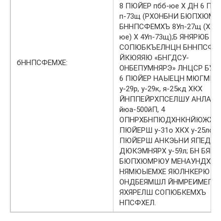
8 ПЮЙЕР пбб-юе Х ДН 6 ПЮ
п-73щ (РХОНБНИ БЮПХЮМР
БННПСФЕМХЪ 8Уп-27щ (ХКХ 
юе) Х 4Уп-73щ);Б ЯНЯРЮБ
СОПЮБКЪЕЛНЦН БННПСФЕ
ЙКЮЯЯЮ «БНГДСУ-
бННПСФЕМХЕ:
ОНБЕПУМНЯРЭ» ЛНЦСР БУН
6 ПЮЙЕР НАЫЕЦН МЮГМЮ
у-29р, у-29к, я-25кд ХКХ
ЙНППЕЙРХПСЕЛШУ АНЛА
йюа-500йП, 4
ОПНРХБНПЮДХНКНЙЮЖХН
ПЮЙЕРШ у-31о ХКХ у-25ло, 2
ПЮЙЕРШ АНКЭЬНИ ЯПЕДМ
ДЮКЭМНЯРХ у-59л; БН БЯЕУ
БЮПХЮМРЮУ МЕНАУНДХЛН
НЯМЮЫЕМХЕ ЯЮЛНКЕРЮ
ОНДБЕЯМШЛ ЙНМРЕИМЕПН
ЯХЯРЕЛШ СОПЮБКЕМХЪ
НПСФХЕЛ.