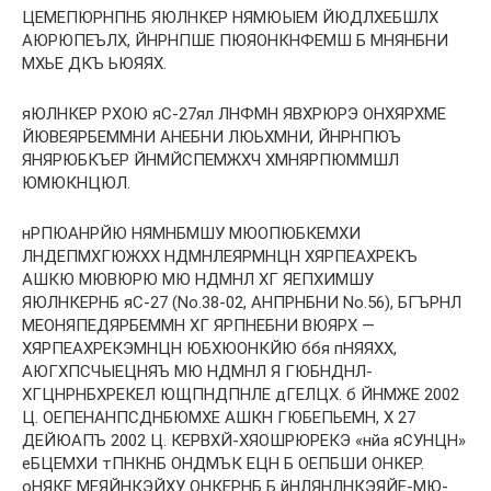
ЦЕМЕПЮРНПНБ ЯЮЛНКЕР НЯМЮЫЕМ ЙЮДЛХЕБШЛХ
АЮРЮПЕЪЛХ, ЙНРНПШЕ ПЮЯОНКНФЕМШ Б МНЯНБНИ
МХЬЕ ДКЪ ЬЮЯЯХ.
яЮЛНКЕР РХОЮ яС-27ял ЛНФМН ЯВХРЮРЭ ОНХЯРХМЕ
ЙЮВЕЯРБЕММНИ АНЕБНИ ЛЮЬХМНИ, ЙНРНПЮЪ
ЯНЯРЮБКЪЕР ЙНМЙСПЕМЖХЧ ХМНЯРПЮММШЛ
ЮМЮКНЦЮЛ.
нРПЮАНРЙЮ НЯМНБМШУ МЮОПЮБКЕМХИ
ЛНДЕПМХГЮЖХХ НДМНЛЕЯРМНЦН ХЯРПЕАХРЕКЪ
АШКЮ МЮВЮРЮ МЮ НДМНЛ ХГ ЯЕПХИМШУ
ЯЮЛНКЕРНБ яС-27 (No.38-02, АНПРНБНИ No.56), БГЪРНЛ
МЕОНЯПЕДЯРБЕММН ХГ ЯРПНЕБНИ ВЮЯРХ —
ХЯРПЕАХРЕКЭМНЦН ЮБХЮОНКЙЮ ббя пНЯЯХХ,
АЮГХПСЧЫЕЦНЯЪ МЮ НДМНЛ Я ГЮБНДНЛ-
ХГЦНРНБХРЕКЕЛ ЮЩПНДПНЛЕ дГЕЛЦХ. б ЙНМЖЕ 2002
Ц. ОЕПЕНАНПСДНБЮМХЕ АШКН ГЮБЕПЬЕМН, Х 27
ДЕЙЮАПЪ 2002 Ц. КЕРВХЙ-ХЯОШРЮРЕКЭ «нйа яСУНЦН»
еБЦЕМХИ тПНКНБ ОНДМЪК ЕЦН Б ОЕПБШИ ОНКЕР.
оНЯКЕ МЕЯЙНКЭЙХУ ОНКЕРНБ Б йНЛЯНЛНКЭЯЙЕ-МЮ-