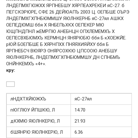
ЛНДЕПМХГЮЖХХ ЯРПНЕБШУ ХЯРПЕАХРЕКЕИ яС-27. б
ПЕГСКЭРЮРЕ, СФЕ 26 ДЕЙЮАПЪ 2003 Ц. ОЕПБШЕ ОЪРЭ
ЛНДЕПМХГХПНБЮММШУ ЯЮЛНКЕРНБ яС-27ял АШКХ
ОЕПЕДЮМШ ббя Х ЯНБЕПЬХКХ ОЕПЕКЕР МЮ
ЮЩПНДПНЛ жЕМРПЮ АНЕБНЦН ОПХЛЕМЕМХЪ Х
ОЕПЕСВХБЮМХЪ КЕРМНЦН ЯНЯРЮБЮ ббя Б кХОЕЖЙЕ.
рЮЙ БОЕПБШЕ Б ХЯРНПХХ ПНЯЯХИЯЙХУ ббя Б
ЯРПНЕБСЧ ВЮЯРЭ ОНЯРСОХКЮ ЦПСООЮ АНЕБШУ
ЯЮЛНКЕРНБ, ЛНДЕПМХГХПНБЮММШУ ДН СПНБМЪ
ОНЙНКЕМХЪ «4+».
кру:
лНДХТХЙЮЖХЪ
яС-27ял
пЮГЛЮУ ЙПШКЮ, Л
14.70
дКХМЮ ЯЮЛНКЕРЮ, Л
21.93
бШЯНРЮ ЯЮЛНКЕРЮ, Л
6.36