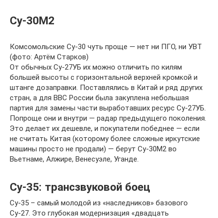
Су-30М2
Комсомольские Су-30 чуть проще — нет ни ПГО, ни УВТ
(фото: Артём Старков)
От обычных Су-27УБ их можно отличить по килям
большей высоты с горизонтальной верхней кромкой и
штанге дозаправки. Поставлялись в Китай и ряд других
стран, а для ВВС России была закуплена небольшая
партия для замены части выработавших ресурс Су-27УБ.
Попроще они и внутри — радар предыдущего поколения.
Это делает их дешевле, и покупатели победнее — если
не считать Китая (которому более сложные иркутские
машины просто не продали) — берут Су-30М2 во
Вьетнаме, Алжире, Венесуэле, Уганде.
Су-35: трансзвуковой боец
Су-35 – самый молодой из «наследников» базового
Су-27. Это глубокая модернизация «двадцать