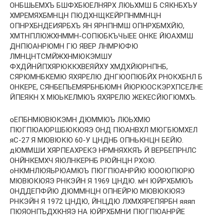
ОНБШЬЕМХЪ БШФХБЮЕЛНЯРХ ЛЮЬХМШ Б СЯКНБХЪУ
ХМРЕМЯХБМНЦН ПЮДХНЩКЕЙРПНММНЦН
ОПНРХБНДЕИЯРБХЪ ЯН ЯРНПНМШ ОПНРХБМХЙЮ,
ХМТНПЛЮЖХНММН-СОПЮБКЪЧЫЕЕ ОНКЕ ЙЮАХМШ
ДНПЮАНРЮМН ГЮ ЯВЕР ЛНМРЮФЮ
ЛМНЦНТСМЙЖХНМЮКЭМШУ
ФХДЙНЙПХЯРЮККХВЕЯЙХУ ХМДХЙЮРНПНБ,
СЯРЮМНБКЕМЮ ЯХЯРЕЛЮ ДНГЮОПЮБЙХ РНОКХБНЛ Б
ОНКЕРЕ, СЯНБЕПЬЕМЯРБНБЮМН ЙЮРЮОСКЭРХПСЕЛНЕ
ЙПЕЯКН Х МЮЬКЕЛМЮЪ ЯХЯРЕЛЮ ЖЕКЕСЙЮГЮМХЪ.
оЕПБНМЮВЮКЭМН ДЮММЮЪ ЛЮЬХМЮ
ПЮГПЮАЮРШБЮКЮЯЭ ОНД ПЮАНВХЛ МЮГБЮМХЕЛ
яС-27 Я МЮВЮКЮ 60-У ЦНДНБ ОПНЬКНЦН БЕЙЮ.
дЮММШИ ХЯРПЕАХРЕКЭ НРМНЯХКЯЪ Й ВЕРБЕПРНЛС
ОНЙНКЕМХЧ ЯЮЛНКЕРНБ РЮЙНЦН РХОЮ.
оНКМНЛЮЯЬРЮАМЮЪ ПЮГПЮАНРЙЮ ЮООЮПЮРЮ
МЮВЮКЮЯЭ РНКЭЙН Я 1969 ЦНДЮ. мН ЮЙРХБМЮЪ
ОНДДЕПФЙЮ ДЮММНЦН ОПНЕЙРЮ МЮВЮКЮЯЭ
РНКЭЙН Я 1972 ЦНДЮ, ЙНЦДЮ ЛХМХЯРЕПЯРБН яяяп
ПЮЯОНПЪДХКНЯЭ НА ЮЙРХБМНИ ПЮГПЮАНРЙЕ