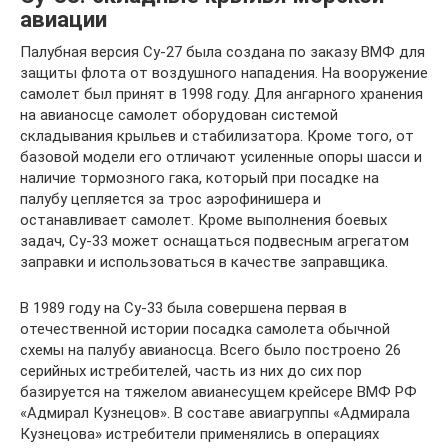
авиации
Палубная версия Су-27 была создана по заказу ВМФ для
защиты флота от воздушного нападения. На вооружение
самолет был принят в 1998 году. Для ангарного хранения
на авианосце самолет оборудован системой
складывания крыльев и стабилизатора. Кроме того, от
базовой модели его отличают усиленные опоры шасси и
наличие тормозного гака, который при посадке на
палубу цепляется за трос аэрофинишера и
останавливает самолет. Кроме выполнения боевых
задач, Су-33 может оснащаться подвесным агрегатом
заправки и использоваться в качестве заправщика.
В 1989 году на Су-33 была совершена первая в
отечественной истории посадка самолета обычной
схемы на палубу авианосца. Всего было построено 26
серийных истребителей, часть из них до сих пор
базируется на тяжелом авианесущем крейсере ВМФ РФ
«Адмирал Кузнецов». В составе авиагруппы «Адмирала
Кузнецова» истребители применялись в операциях