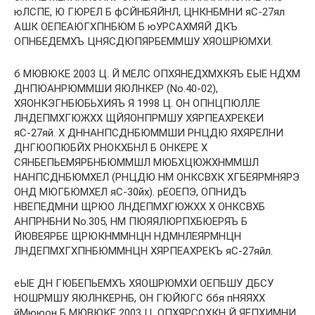
юЛСПЕ, Ю ГЮРЕЛ Б фСЙНБЯЙНЛ, ЦНКНБМНИ яС-27ял
АШК ОЕПЕАЮГХПНБЮМ Б юУРСАХМЯЙ ДКЪ
ОПНБЕДЕМХЪ ЦНЯСДЮПЯРБЕММШУ ХЯОШРЮМХИ.
б МЮВЮКЕ 2003 Ц. Й МЕЛС ОПХЯНЕДХМХКЯЪ ЕЫЕ НДХМ
ДНПЮАНРЮММШИ ЯЮЛНКЕР (No.40-02),
ХЯОНКЭГНБЮБЬХИЯЪ Я 1998 Ц. ОН ОПНЦПЮЛЛЕ
ЛНДЕПМХГЮЖХХ ЩЙЯОНПРМШУ ХЯРПЕАХРЕКЕИ
яС-27яй. Х ДННАНПСДНБЮММШИ РНЦДЮ ЯХЯРЕЛНИ
ДНГЮОПЮБЙХ РНОКХБНЛ Б ОНКЕРЕ Х
СЯНБЕПЬЕМЯРБНБЮММШЛ МЮБХЦЮЖХНММШЛ
НАНПСДНБЮМХЕЛ (РНЦДЮ НМ ОНКСВХК ХГБЕЯРМНЯРЭ
ОНД МЮГБЮМХЕЛ яС-30йх). рЕОЕПЭ, ОПНИДЪ
НВЕПЕДМНИ ЩРЮО ЛНДЕПМХГЮЖХХ Х ОНКСВХБ
АНПРНБНИ No.305, НМ ПЮЯЯЛЮРПХБЮЕРЯЪ Б
ЙЮВЕЯРБЕ ЩРЮКНММНЦН НДМНЛЕЯРМНЦН
ЛНДЕПМХГХПНБЮММНЦН ХЯРПЕАХРЕКЪ яС-27яйл.
еЫЕ ДН ГЮБЕПЬЕМХЪ ХЯОШРЮМХИ ОЕПБШУ ДБСУ
НОШРМШУ ЯЮЛНКЕРНБ, ОН ГЮЙЮГС ббя пНЯЯХХ
йМююон Б МЮВЮКЕ 2003 Ц. ОПХЯРСОХКН Й ЯЕПХИМНИ