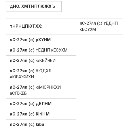
дНО. ХМТНПЛЮЖХЪ :
яС-27ял (c) тЕДНП
тНРНЦПЮТХХ:
кЕСУХМ
яС-27ял (c) рХУНМ
яС-27ял (c)
тЕДНП кЕСУХМ
яС-27ял (c)
юКЕЙЯЕИ
яС-27ял (c)
бЮДХЛ
яЮБХЖЙХИ
яС-27ял (c)
юМЮРНКХИ
аСПЖЕБ
яС-27ял (c) дЕЛНМ
яС-27ял (c) Kirill M
яС-27ял (c) kiba