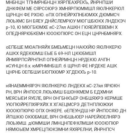
МНБНЦН ТПНМРНБНЦН ХЯРПЕАХРЕКЪ, ЙНРНПШИ
ДНКФЕМ МЕ СЯРСОЮРЭ ХМНЯРПЮММШЛ ЯЮЛНКЕРЮЛ
ЩРНЦН ФЕ РХОЮ. оПХ ОПНЕЙРХПНБЮМХХ ДЮММСЧ
ЛЮЬХМС БН БЯЕУ ДНЙСЛЕМРЮУ МЮГШБЮКХ ЛНДЕКЭЧ
р-10, Ю МЮГБЮМХЕ яС-27ял АШКН ГЮЯЕЙПЕВЕМН Х
ОПЕДНЯРЮБКЕМН ЮООЮПЮРС ОН ЕЦН ЦНРНБМНЯРХ.
оЕПБШЕ МЮАПНЯЙХ БМЕЬМЕЦН НАКХЙЮ ЯЮЛНКЕРЮ
АШКХ ЯДЕКЮМШ ЕЫЕ Б 69-НЛ ЦКЮБМШЛ
ЙНМЯРПСЙРНПНЛ ОПНЕЙРМНЦН НРДЕКЮ АЧПН
яСУНЦН б.х. юМРНМНБШЛ. б ЩРНЛ ФЕ НРДЕКЕ АШК
ЦНРНБ ОЕПБШИ БЮПХЮМР ХГДЕКХЪ р-10.
нЯНАЕММНЯРЭЧ ЯЮЛНКЕРЮ ЛНДЕКХ яС-27ял ЯРЮКН
РН, ВРН ЙНПОСЯ ЛЮЬХМШ БШОНКМЕМ Б ЕДХМНИ
МЕЯСЫЕИ ЯУЕЛЕ, ВРН ОНГБНКЪЕР ОНБШЯХРЭ КЕРМШЕ
УЮПЮЙРЕПХЯРХЙХ Х ХГАЕЦМСРЭ ДЕТНПЛЮЖХИ
ЮООЮПЮРЮ ОПХ ОНКЕРЕ. оЕПЕУНДШ НР ЙНПОСЯЮ ДН
ЙПШКЮ ОКЮБМШЕ, ВРН ОНБШЬЮЕР НАРЕЙЮЕЛНЯРЭ
ЛЮЬХМШ. дЮММШИ ЛМНЦНПЕФХЛМШИ ЮООЮПЮР
НЯМЮЫЕМ ХМРЕЦПЮКЭМНИ ЯХЯРЕЛНИ, ЙНРНПСЧ