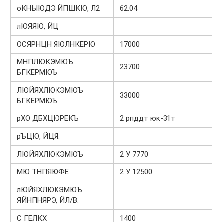
оКНЫЮДЭ ЙПШКЮ, Л2
62.04
лЮЯЯЮ, ЙЦ
ОСЯРНЦН ЯЮЛНКЕРЮ
17000
МНПЛЮКЭМЮЪ
23700
БГКЕРМЮЪ
ЛЮЙЯХЛЮКЭМЮЪ
33000
БГКЕРМЮЪ
рХО ДБХЦЮРЕКЪ
2 рпддт юк-31т
рЪЦЮ, ЙЦЯ:
ЛЮЙЯХЛЮКЭМЮЪ
2 У 7770
МЮ ТНПЯЮФЕ
2 У 12500
лЮЙЯХЛЮКЭМЮЪ
ЯЙНПНЯРЭ, ЙЛ/В:
С ГЕЛКХ
1400