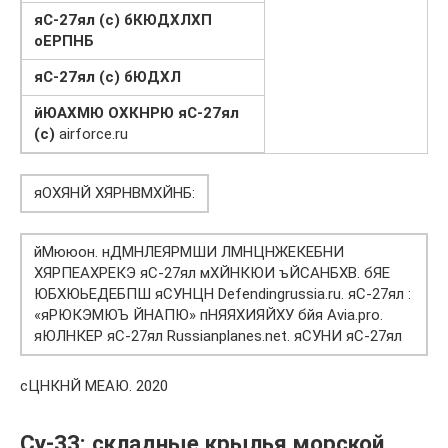
яС-27ял (c) бКЮДХЛХП
оЕРПНБ
яС-27ял (c) бЮДХЛ
йЮАХМЮ ОХКНРЮ яС-27ял
(c)
airforce.ru
яОХЯНЙ ХЯРНВМХЙНБ:
йМююон. нДМНЛЕЯРМШИ ЛМНЦНЖЕКЕБНИ
ХЯРПЕАХРЕКЭ яС-27ял мХЙНКЮИ ъЙСАНБХВ. бЯЕ
ЮБХЮЬЕДЕБПШ яСУНЦН Defendingrussia.ru. яС-27ял :
«яРЮКЭМЮЪ ЙНАПЮ» пНЯЯХИЯЙХУ бйя Avia.pro.
яЮЛНКЕР яС-27ял Russianplanes.net. яСУНИ яС-27ял
сЦНКНЙ МЕАЮ. 2020
Су-33: складные крылья морской