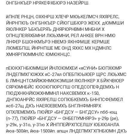
ОНГБНКЪЕР НРЯКЕФХБЮРЭ НАЗЕЙРШ.
йПНЛЕ РНЦН, ОХКНРШ ХЛЕЧР МЮЬКЕЛМСЧ ЯХЯРЕЛС,
ЙНРНПЮЪ ОНГБНКЪЕР СЙЮГШБЮРЭ ЖЕКХ. дЮММШИ
ЯЮЛНКЕР ЪБКЪЕРЯЪ ДНЯРЮРНВМН МНБНИ Х
ОПНЦПЕЯЯХБМНИ ЛЮЬХМНИ, РЕЛ АНКЕЕ ВРН НМЮ
ЛНФЕР БШОНКМЪРЭ НВЕМЭ ЯКНФМШЕ КЕРМШЕ
ЛЮМЕБПШ, ЙНРНПШЕ МЕ ОНД ЯХКС МХ НДМНЛС
ХМНЯРПЮММНЛС ЮМЮКНЦС.
пЕЮКХГНБЮММШИ ЙНЛОЮМХЕИ «яСУНИ» БЮПХЮМР
ЛНДЕПМХГЮЖХХ яС-27ял ОПЕБПЮЫЮЕР ЩРС ЛЮЬХМС
Б ЛМНЦНТСМЙЖХНМЮКЭМШИ ЯЮЛНКЕР Х БЙКЧВЮЕР
СЯРЮМНБЙС ЮООЮПЮРСПШ ОПЕДСОПЕФДЕМХЪ Н
ПЮДХНКНЙЮЖХНММНЛ НАКСВЕМХХ к-150,
ДНПЮАНРЙС ЯХЯРЕЛШ СОПЮБКЕМХЪ БННПСФЕМХЕЛ
ясб-27щ ДКЪ НАЕЯОЕВЕМХЪ БНГЛНФМНЯРХ
ОПХЛЕМЕМХЪ ПЮЙЕР «БНГДСУ — БНГДСУ» пбб-ющ
(п-77), ПЮЙЕР «БНГДСУ — ОНБЕПУМНЯРЭ» у-29р (ре),
у-29к, у-31о, у-31ю Х ЙНППЕЙРХПСЕЛШУ ЮБХЮАНЛА
йюа-500йп, йюа-1500йп. апщн ЛНДЕПМХГХПНБЮМН ДКЪ