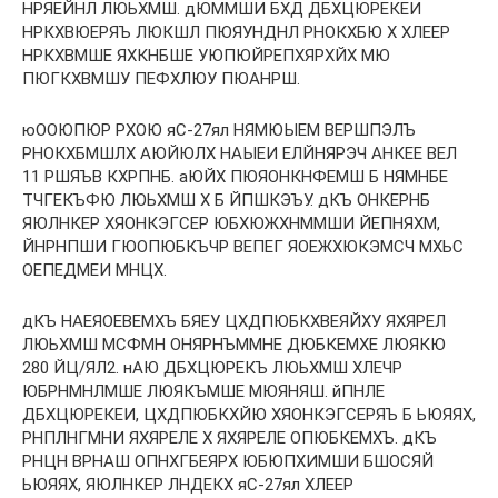
НРЯЕЙНЛ ЛЮЬХМШ. дЮММШИ БХД ДБХЦЮРЕКЕИ
НРКХВЮЕРЯЪ ЛЮКШЛ ПЮЯУНДНЛ РНОКХБЮ Х ХЛЕЕР
НРКХВМШЕ ЯХКНБШЕ УЮПЮЙРЕПХЯРХЙХ МЮ
ПЮГКХВМШУ ПЕФХЛЮУ ПЮАНРШ.
юООЮПЮР РХОЮ яС-27ял НЯМЮЫЕМ ВЕРШПЭЛЪ
РНОКХБМШЛХ АЮЙЮЛХ НАЫЕИ ЕЛЙНЯРЭЧ АНКЕЕ ВЕЛ
11 РШЯЪВ КХРПНБ. аЮЙХ ПЮЯОНКНФЕМШ Б НЯМНБЕ
ТЧГЕКЪФЮ ЛЮЬХМШ Х Б ЙПШКЭЪУ. дКЪ ОНКЕРНБ
ЯЮЛНКЕР ХЯОНКЭГСЕР ЮБХЮЖХНММШИ ЙЕПНЯХМ,
ЙНРНПШИ ГЮОПЮБКЪЧР ВЕПЕГ ЯОЕЖХЮКЭМСЧ МХЬС
ОЕПЕДМЕИ МНЦХ.
дКЪ НАЕЯОЕВЕМХЪ БЯЕУ ЦХДПЮБКХВЕЯЙХУ ЯХЯРЕЛ
ЛЮЬХМШ МСФМН ОНЯРНЪММНЕ ДЮБКЕМХЕ ЛЮЯКЮ
280 ЙЦ/ЯЛ2. нАЮ ДБХЦЮРЕКЪ ЛЮЬХМШ ХЛЕЧР
ЮБРНМНЛМШЕ ЛЮЯКЪМШЕ МЮЯНЯШ. йПНЛЕ
ДБХЦЮРЕКЕИ, ЦХДПЮБКХЙЮ ХЯОНКЭГСЕРЯЪ Б ЬЮЯЯХ,
РНПЛНГМНИ ЯХЯРЕЛЕ Х ЯХЯРЕЛЕ ОПЮБКЕМХЪ. дКЪ
РНЦН ВРНАШ ОПНХГБЕЯРХ ЮБЮПХИМШИ БШОСЯЙ
ЬЮЯЯХ, ЯЮЛНКЕР ЛНДЕКХ яС-27ял ХЛЕЕР