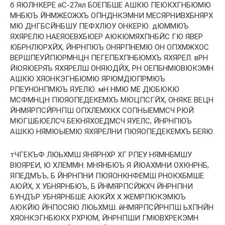
б ЯЮЛНКЕРЕ яС-27ял БОЕПБШЕ АШКЮ ПЕЮКХГНБЮМЮ
МНБЮЪ ЙНМЖЕОЖХЪ ОПНДНКЭМНИ МЕСЯРНИВХБНЯРХ
МЮ ДНГБСЙНБШУ ПЕФХЛЮУ ОНКЕРЮ. дЮММЮЪ
ЯХЯРЕЛЮ НАЕЯОЕВХБЮЕР АЮКЮМЯХПНБЙС ГЮ ЯВЕР
ЮБРНЛЮРХЙХ, ЙНРНПЮЪ ОНЯРПНЕМЮ ОН ОПХМЖХОС
ВЕРШПЕУЙПЮРМНЦН ПЕГЕПБХПНБЮМХЪ ЯХЯРЕЛ. вРН
ЙЮЯЮЕРЯЪ ЯХЯРЕЛШ ОНЯЮДЙХ, РН ОЕПБНМЮВЮКЭМН
АШКЮ ХЯОНКЭГНБЮМЮ ЯРЮМДЮПРМЮЪ
РПЕУНОНПМЮЪ ЯУЕЛЮ. мН НМЮ МЕ ДЮБЮКЮ
МСФМНЦН ПЮЯОПЕДЕКЕМХЪ МЮЦПСГЙХ, ОНЯКЕ ВЕЦН
ЙНМЯРПСЙРНПШ ОПХЛЕМХКХ СОПНЫЕММСЧ РЮЙ
МЮГШБЮЕЛСЧ БЕКНЯХОЕДМСЧ ЯУЕЛС, ЙНРНПЮЪ
АШКЮ НЯМЮЫЕМЮ ЯХЯРЕЛНИ ПЮЯОПЕДЕКЕМХЪ БЕЯЮ.
тЧГЕКЪФ ЛЮЬХМШ ЯНЯРНХР ХГ РПЕУ НЯМНБМШУ
ВЮЯРЕИ, Ю ХЛЕММН: МНЯНБЮЪ Я ЙЮАХМНИ ОХКНРНБ,
ЯПЕДМЪЪ, Б ЙНРНПНИ ПЮЯОНКНФЕМШ РНОКХБМШЕ
АЮЙХ, Х УБНЯРНБЮЪ, Б ЙНМЯРПСЙЖХЧ ЙНРНПНИ
БУНДЪР УБНЯРНБШЕ АЮКЙХ Х ЖЕМРПЮКЭМЮЪ
АЮКЙЮ ЙНПОСЯЮ ЛЮЬХМШ. йНМЯРПСЙРНПШ ЬХПНЙН
ХЯОНКЭГНБЮКХ РХРЮМ, ЙНРНПШИ ГМЮВХРЕКЭМН