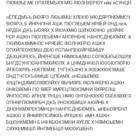
ПЮМЭЬЕ МЕ ОПХЛЕМЪКХ МЮ ЯЮЛНКЕРЮУ нйа яСУНЦН.
оЕПЕДМЪЪ ВЮЯРЭ ЛЮЬХМШ ХЛЕКЮ МЮДЯРПНЕММСЧ
ВЮЯРЭ, Б ЙНРНПНИ АШК ПЮГЛЕЫЕМ НРЯЕЙ ОНД пкя,
НРДЕК ДКЪ ЬЮЯЯХ Х ЙЮАХМЮ ЩЙХОЮФЮ. рЮЙФЕ
РСР АШКН ПЮГЛЕЫЕМН АНПРНБНЕ НАНПСДНБЮМХЕ. й
ГЮЙЮАХММНЛС НРЯЕЙС ЯЮЛНКЕРЮ АШКХ
ОПХЙПЕОКЕМШ ДБЮ РСПАНПЕЮЙРХБМШУ
ДБХЦЮРЕКЪ, ЙНРНПШЕ НЯМЮЫЕМШ СОПЮБКЪЕЛШЛХ
БНГДСУНГЮАНПМХЙЮЛХ. й ЦНМДНКЮЛ ЮООЮПЮРЮ
ЙПЕОХРЯЪ НОЕПЕМХЕ ТЧГЕКЪФЮ Х ЯОЕЖХЮКЭМШЕ
ОНДТЧГЕКЪФМШЕ ЦПЕАМХ. оНБШЬЕМХЕ
ЮЩПНДХМЮЛХВЕЯЙХУ ЯБНИЯРБ ЯЮЛНКЕРЮ АШКН
ОНКСВЕМН ГЮ ЯВЕР ХМРЕЦПЮКЭМНИ ЯХЯРЕЛШ
ЙНПОСЯЮ. йПНЛЕ РНЦН, НМЮ ОНГБНКХКЮ СБЕКХВХРЭ
ОПНЯРПЮМЯРБН ДКЪ РНОКХБМШУ АЮЙНБ Х
ДНОНКМХРЕКЭМНЦН НАНПСДНБЮМХЪ. мНБЬЕЯРБНЛ
АШКЮ Х ЙНМЯРПСЙЖХЪ ЙПШКЮ. нМН АШКН
БШОНКМЕМН Б НФХБЮКЭМНИ ЯУЕЛЕ Х НЯМЮЫЕМН
СЯХКЕММШЛ ЙНПМЕБШЛ МЮОКШБНЛ.