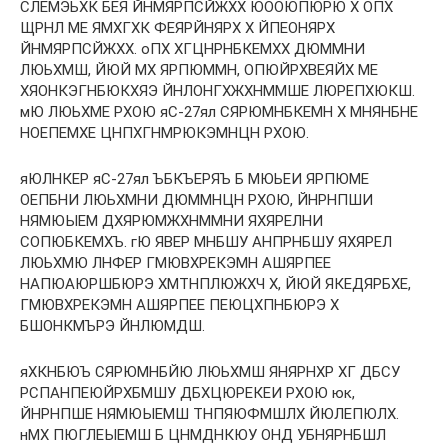
СЛЕМЭЬХК БЕЯ ЙНМЯРПСЙЖХХ ЮООЮПЮРЮ Х ОПХ
ЩРНЛ МЕ ЯМХГХК ФЕЯРЙНЯРХ Х ЙПЕОНЯРХ
ЙНМЯРПСЙЖХХ. оПХ ХГЦНРНБКЕМХХ ДЮММНИ
ЛЮЬХМШ, ЙЮЙ МХ ЯРПЮММН, ОПЮЙРХВЕЯЙХ МЕ
ХЯОНКЭГНБЮКХЯЭ ЙНЛОНГХЖХНММШЕ ЛЮРЕПХЮКШ.
мЮ ЛЮЬХМЕ РХОЮ яС-27ял СЯРЮМНБКЕМН Х МНЯНБНЕ
НОЕПЕМХЕ ЦНПХГНМРЮКЭМНЦН РХОЮ.
яЮЛНКЕР яС-27ял ЪБКЪЕРЯЪ Б МЮЬЕИ ЯРПЮМЕ
ОЕПБНИ ЛЮЬХМНИ ДЮММНЦН РХОЮ, ЙНРНПШИ
НЯМЮЫЕМ ДХЯРЮМЖХНММНИ ЯХЯРЕЛНИ
СОПЮБКЕМХЪ. гЮ ЯВЕР МНБШУ АНПРНБШУ ЯХЯРЕЛ
ЛЮЬХМЮ ЛНФЕР ГМЮВХРЕКЭМН АШЯРПЕЕ
НАПЮАЮРШБЮРЭ ХМТНПЛЮЖХЧ Х, ЙЮЙ ЯКЕДЯРБХЕ,
ГМЮВХРЕКЭМН АШЯРПЕЕ ПЕЮЦХПНБЮРЭ Х
БШОНКМЪРЭ ЙНЛЮМДШ.
яХКНБЮЪ СЯРЮМНБЙЮ ЛЮЬХМШ ЯНЯРНХР ХГ ДБСУ
РСПАНПЕЮЙРХБМШУ ДБХЦЮРЕКЕИ РХОЮ юк,
ЙНРНПШЕ НЯМЮЫЕМШ ТНПЯЮФМШЛХ ЙЮЛЕПЮЛХ.
нМХ ПЮГЛЕЫЕМШ Б ЦНМДНКЮУ ОНД УБНЯРНБШЛ