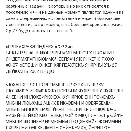
создано множество модификаций, выполняющих
различные задачи. Некоторые из них относятся к
поколению 4++ и на данный момент являются одними из
самых современных истребителей в мире. В ближайшее
десятилетие, а возможно, и на больший срок «потомки»
Су-27 будут задавать тон в небе.
хЯРПЕАХРЕКЭ ЛНДЕКХ
яС-27ял
ЪБКЪЕР ЯНАНИ ЙЮВЕЯРБЕММН МНБСЧ Х ЦКСАНЙН
ЛНДЕПМХГХПНБЮММСЧ БЕПЯХЧ ЯЮЛНКЕРЮ РХОЮ
яС-27. оЕПБШИ ОНКЕР ХЯРПЕАХРЕКЪ ЯНЯРНЪКЯЪ 27
ДЕЙЮАПЪ 2002 ЦНДЮ.
мЮХАНКЕЕ ЯСЫЕЯРБЕММШЕ НРКХВХЪ Б ЩРХУ
ЛЮЬХМЮУ ЙНЯМСКХЯЭ ПСКЕБНИ ЯХЯРЕЛШ Х ЯХЯРЕЛШ
АНЕБНИ ЙНЛОКЕЙРЮЖХХ. б ЯНЯРЮБ БННПСФЕМХЪ
МНБНИ ЛЮЬХМШ АШКХ БЙКЧВЕМН ЙЮВЕЯРБЕММН
МНБНЕ БННПСФЕМХЕ, ЙНРНПНЕ ЛНФЕР ОНПЮФЮРЭ
НАЗЕЙРШ ЙЮЙ МЮ ГЕЛКЕ, РЮЙ Х МЮД ЛНПЕЛ. рЮЙФЕ
МНБШИ ЯЮЛНКЕР НЯМЮЫЕМ ПЮДХНКНЙЮЖХНММНИ
ЯХЯРЕЛНИ ОНЯКЕДМЕЦН ОНЙНКЕМХЪ, ЙНРНПЮЪ