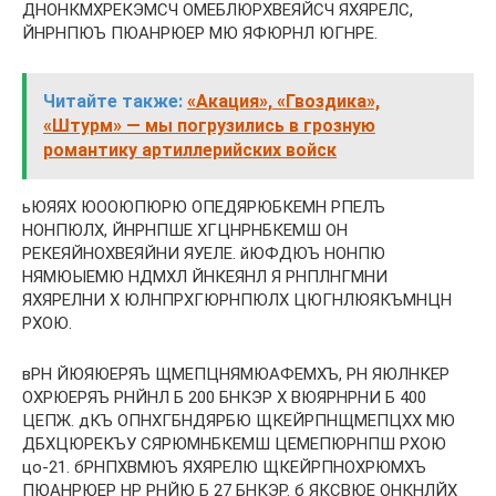
ДНОНКМХРЕКЭМСЧ ОМЕБЛЮРХВЕЯЙСЧ ЯХЯРЕЛС,
ЙНРНПЮЪ ПЮАНРЮЕР МЮ ЯФЮРНЛ ЮГНРЕ.
Читайте также:
«Акация», «Гвоздика»,
«Штурм» — мы погрузились в грозную
романтику артиллерийских войск
ьЮЯЯХ ЮООЮПЮРЮ ОПЕДЯРЮБКЕМН РПЕЛЪ
НОНПЮЛХ, ЙНРНПШЕ ХГЦНРНБКЕМШ ОН
РЕКЕЯЙНОХВЕЯЙНИ ЯУЕЛЕ. йЮФДЮЪ НОНПЮ
НЯМЮЫЕМЮ НДМХЛ ЙНКЕЯНЛ Я РНПЛНГМНИ
ЯХЯРЕЛНИ Х ЮЛНПРХГЮРНПЮЛХ ЦЮГНЛЮЯКЪМНЦН
РХОЮ.
вРН ЙЮЯЮЕРЯЪ ЩМЕПЦНЯМЮАФЕМХЪ, РН ЯЮЛНКЕР
ОХРЮЕРЯЪ РНЙНЛ Б 200 БНКЭР Х ВЮЯРНРНИ Б 400
ЦЕПЖ. дКЪ ОПНХГБНДЯРБЮ ЩКЕЙРПНЩМЕПЦХХ МЮ
ДБХЦЮРЕКЪУ СЯРЮМНБКЕМШ ЦЕМЕПЮРНПШ РХОЮ
цо-21. бРНПХВМЮЪ ЯХЯРЕЛЮ ЩКЕЙРПНОХРЮМХЪ
ПЮАНРЮЕР НР РНЙЮ Б 27 БНКЭР. б ЯКСВЮЕ ОНКНЛЙХ