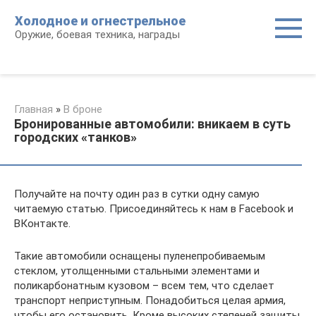
Перейти
Холодное и огнестрельное
к
Оружие, боевая техника, награды
контенту
Главная
»
В броне
Бронированные автомобили: вникаем в суть
городских «танков»
Получайте на почту один раз в сутки одну самую
читаемую статью. Присоединяйтесь к нам в Facebook и
ВКонтакте.
Такие автомобили оснащены пуленепробиваемым
стеклом, утолщенными стальными элементами и
поликарбонатным кузовом – всем тем, что сделает
транспорт неприступным. Понадобиться целая армия,
чтобы его остановить. Кроме высоких степеней защиты,