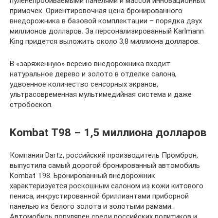
пуленепробиваемыми панелями и массой инновационных
примочек. Ориентировочная цена бронированного
внедорожника в базовой комплектации – порядка двух
миллионов долларов. За персонализированный Karlmann
King придется выложить около 3,8 миллиона долларов.
В «заряженную» версию внедорожника входит:
натуральное дерево и золото в отделке салона,
удвоенное количество сенсорных экранов,
ультрасовременная мультимедийная система и даже
стробоскоп.
Kombat T98 – 1,5 миллиона долларов
Компания Dartz, российский производитель Промброн,
выпустила самый дорогой бронированный автомобиль
Kombat T98. Бронированный внедорожник
характеризуется роскошным салоном из кожи китового
пениса, инкрустированной бриллиантами приборной
панелью из белого золота и золотыми рамами.
Автомобиль популярен среди российских политиков и