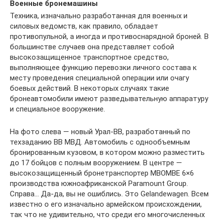
Военные бронемашины
Техника, изначально разработанная для военных и
силовых ведомств, как правило, обладает
противопульной, а иногда и противоснарядной броней. В
большинстве случаев она представляет собой
высокозащищенное транспортное средство,
выполняющее функцию перевозки личного состава к
месту проведения специальной операции или очагу
боевых действий. В некоторых случаях такие
бронеавтомобили имеют разведывательную аппаратуру
и специальное вооружение.
На фото слева — новый Урал-ВВ, разработанный по
техзаданию ВВ МВД. Автомобиль с однообъемным
бронированным кузовом, в котором можно разместить
до 17 бойцов с полным вооружением. В центре —
высокозащищенный бронетранспортер MBOMBE 6×6
производства южноафриканской Paramount Group.
Справа… Да-да, вы не ошиблись. Это Gelandewagen. Всем
известно о его изначально армейском происхождении,
так что не удивительно, что среди его многочисленных