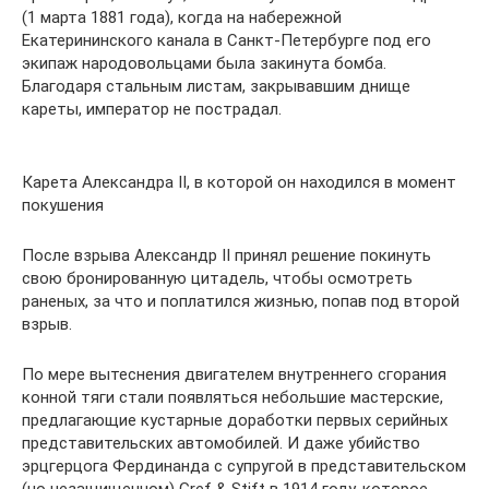
(1 марта 1881 года), когда на набережной
Екатерининского канала в Санкт-Петербурге под его
экипаж народовольцами была закинута бомба.
Благодаря стальным листам, закрывавшим днище
кареты, император не пострадал.
Карета Александра II, в которой он находился в момент
покушения
После взрыва Александр II принял решение покинуть
свою бронированную цитадель, чтобы осмотреть
раненых, за что и поплатился жизнью, попав под второй
взрыв.
По мере вытеснения двигателем внутреннего сгорания
конной тяги стали появляться небольшие мастерские,
предлагающие кустарные доработки первых серийных
представительских автомобилей. И даже убийство
эрцгерцога Фердинанда с супругой в представительском
(но незащищенном) Gref & Stift в 1914 году, которое