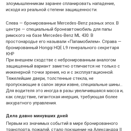
злоумышленникам заранее спланировать нападение,
исходя из реальной степени защищенности.
Слева — бронированные Mercedes-Benz разных эпох. В
центре — специальный бронеавтомобиль для папы
римского на базе Mercedes-Benz ML 430. В
простонародье его называли «Папамобилем». Справа —
бронированный Hongqi HQE L9 генерального секретаря
КНР
При внешнем сходстве с небронированным аналогом
защищенный вариант заметно отличается не только с
инженерной точки зрения, но и с эксплуатационной.
Тяжелейшие двери, толстенные стекла, не
пропускающие в салон звуки извне, специальные шины…
Для водителя это иногда в разы увеличившаяся масса и,
как следствие, гигантская инерция, требующая более
аккуратного управления.
Дела давно минувших дней
Первым из значимых событий в мире бронированного
транспорта, пожалуй, стало покушение на Александра II