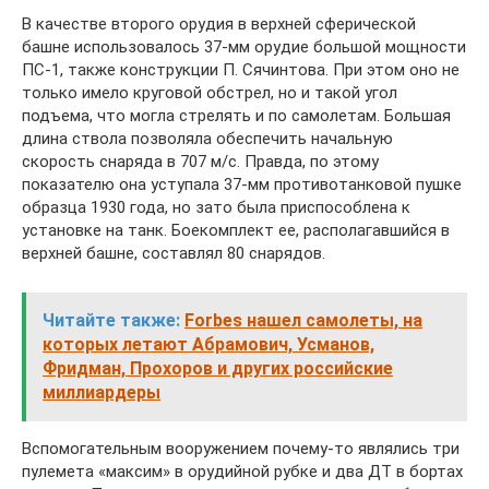
В качестве второго орудия в верхней сферической
башне использовалось 37-мм орудие большой мощности
ПС-1, также конструкции П. Сячинтова. При этом оно не
только имело круговой обстрел, но и такой угол
подъема, что могла стрелять и по самолетам. Большая
длина ствола позволяла обеспечить начальную
скорость снаряда в 707 м/с. Правда, по этому
показателю она уступала 37-мм противотанковой пушке
образца 1930 года, но зато была приспособлена к
установке на танк. Боекомплект ее, располагавшийся в
верхней башне, составлял 80 снарядов.
Читайте также:
Forbes нашел самолеты, на
которых летают Абрамович, Усманов,
Фридман, Прохоров и других российские
миллиардеры
Вспомогательным вооружением почему-то являлись три
пулемета «максим» в орудийной рубке и два ДТ в бортах