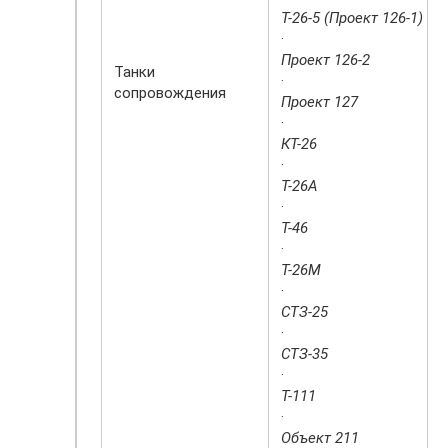
Т-26-5 (Проект 126-1)
·
Проект 126-2
Танки
·
сопровождения
Проект 127
·
КТ-26
·
Т-26А
·
Т-46
·
Т-26М
·
СТЗ-25
·
СТЗ-35
·
Т-111
·
Объект 211