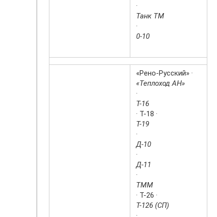
·
Танк ТМ
·
0-10
«Рено-Русский» ·
«Теплоход АН»
·
Т-16
· Т-18 ·
Т-19
·
Д-10
·
Д-11
·
ТММ
· Т-26 ·
Т-126 (СП)
·