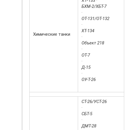
ХТ-133 ·
БХМ-2/ХБТ-7
·
ОТ-131/ОТ-132
·
ХТ-134
Химические танки
·
Объект 218
·
ОТ-7
·
Д-15
·
ОУ-Т-26
СТ-26/УСТ-26
·
СБТ-5
·
ДМТ-28