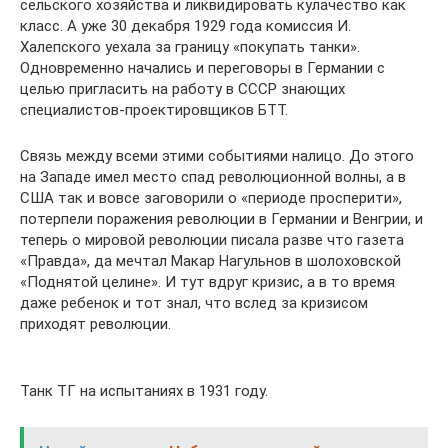
сельского хозяйства и ликвидировать кулачество как
класс. А уже 30 декабря 1929 года комиссия И.
Халепского уехала за границу «покупать танки».
Одновременно начались и переговоры в Германии с
целью пригласить на работу в СССР знающих
специалистов-проектировщиков БТТ.
Связь между всеми этими событиями налицо. До этого
на Западе имел место спад революционной волны, а в
США так и вовсе заговорили о «периоде просперити»,
потерпели поражения революции в Германии и Венгрии, и
теперь о мировой революции писала разве что газета
«Правда», да мечтал Макар Нагульнов в шолоховской
«Поднятой целине». И тут вдруг кризис, а в то время
даже ребенок и тот знал, что вслед за кризисом
приходят революции.
Танк ТГ на испытаниях в 1931 году.