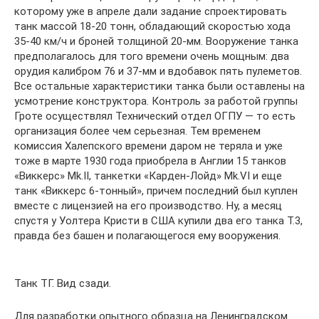
которому уже в апреле дали задание спроектировать
танк массой 18-20 тонн, обладающий скоростью хода
35-40 км/ч и броней толщиной 20-мм. Вооружение танка
предполагалось для того времени очень мощным: два
орудия калибром 76 и 37-мм и вдобавок пять пулеметов.
Все остальные характеристики танка были оставлены на
усмотрение конструктора. Контроль за работой группы
Гроте осуществлял Технический отдел ОГПУ — то есть
организация более чем серьезная. Тем временем
комиссия Халепского времени даром не теряла и уже
тоже в марте 1930 года приобрела в Англии 15 танков
«Виккерс» Мk.II, танкетки «Карден-Лойд» Мk.VI и еще
танк «Виккерс 6-тонный», причем последний был куплен
вместе с лицензией на его производство. Ну, а месяц
спустя у Уолтера Кристи в США купили два его танка Т.3,
правда без башен и полагающегося ему вооружения.
Танк ТГ. Вид сзади.
Для разработки опытного образца на Ленинградском