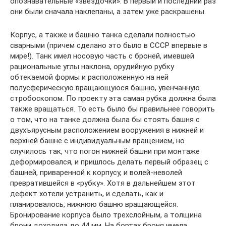
опознавательные «звездочки». В первый и последний раз
они были сначала наклепаны, а затем уже раскрашены.
Корпус, а также и башню танка сделали полностью
сварными (причем сделано это было в СССР впервые в
мире!). Танк имел носовую часть с броней, имевшей
рациональные углы наклона, орудийную рубку
обтекаемой формы и расположенную на ней
полусферическую вращающуюся башню, увенчанную
стробоскопом. По проекту эта самая рубка должна была
также вращаться. То есть было бы правильнее говорить
о том, что на танке должна была бы стоять башня с
двухъярусным расположением вооружения в нижней и
верхней башне с индивидуальным вращением, но
случилось так, что погон нижней башни при монтаже
деформировался, и пришлось делать первый образец с
башней, приваренной к корпусу, и волей-неволей
превратившейся в «рубку». Хотя в дальнейшем этот
дефект хотели устранить, и сделать, как и
планировалось, нижнюю башню вращающейся.
Бронирование корпуса было трехслойным, а толщина
брони доходила до 44 мм. На бортах броня имела