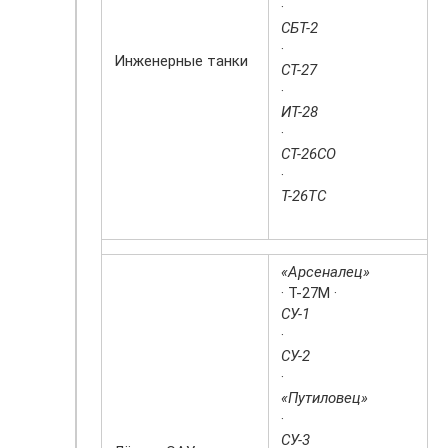
·
СБТ-2
·
Инженерные танки
СТ-27
·
ИТ-28
·
СТ-26СО
·
Т-26ТС
«Арсеналец»
· Т-27М ·
СУ-1
·
СУ-2
·
«Путиловец»
·
СУ-3