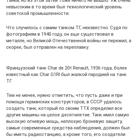
танки, но из этой затеи тоже ничего не вышло. Уж очень
невысоким в то время был технологический уровень
советской промышленности.
Что случилось с самим танком ТГ, неизвестно. Судя по
фотографиям в 1940 году, он еще существовал в
металле, но Великой Отечественной войны не пережил, а
скорее, был отправлен на переплавку.
Французский танк Char de 20t Renault, 1936 года, более
известный как Char G1Rl был жалкой пародией на танк
ТГ.
Тем не менее, нужно отметить, что пусть даже и при
помощи германских конструкторов, в СССР удалось
создать танк, который по своим ТТХ определил все
другие машины на целое десятилетие. Танк имел самую
высокую огневую мощь, неплохую броневую защиту,
самые современные средства наблюдения, должен был
бы иметь радиостанцию, а кроме того, его создатели