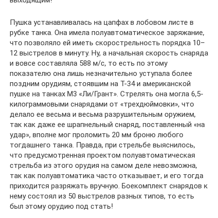
выходящим!
Пушка устанавливалась на цапфах в лобовом листе в
рубке танка. Она имела полуавтоматическое заряжание,
что позволяло ей иметь скорострельность порядка 10–
12 выстрелов в минуту. Ну, а начальная скорость снаряда
и вовсе составляла 588 м/с, то есть по этому
показателю она лишь незначительно уступала более
поздним орудиям, стоявшим на Т-34 и американской
пушке на танках М3 «Ли/Грант». Стрелять она могла 6,5-
килограммовыми снарядами от «трехдюймовки», что
делало ее весьма и весьма разрушительным оружием,
так как даже ее шрапнельный снаряд, поставленный «на
удар», вполне мог проломить 20 мм броню любого
тогдашнего танка. Правда, при стрельбе выяснилось,
что предусмотренная проектом полуавтоматическая
стрельба из этого орудия на самом деле невозможна,
так как полуавтоматика часто отказывает, и его тогда
приходится разряжать вручную. Боекомплект снарядов к
нему состоял из 50 выстрелов разных типов, то есть
был этому орудию под стать!