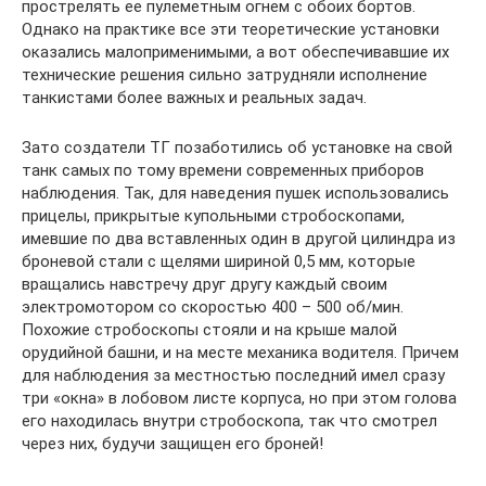
прострелять ее пулеметным огнем с обоих бортов.
Однако на практике все эти теоретические установки
оказались малоприменимыми, а вот обеспечивавшие их
технические решения сильно затрудняли исполнение
танкистами более важных и реальных задач.
Зато создатели ТГ позаботились об установке на свой
танк самых по тому времени современных приборов
наблюдения. Так, для наведения пушек использовались
прицелы, прикрытые купольными стробоскопами,
имевшие по два вставленных один в другой цилиндра из
броневой стали с щелями шириной 0,5 мм, которые
вращались навстречу друг другу каждый своим
электромотором со скоростью 400 – 500 об/мин.
Похожие стробоскопы стояли и на крыше малой
орудийной башни, и на месте механика водителя. Причем
для наблюдения за местностью последний имел сразу
три «окна» в лобовом листе корпуса, но при этом голова
его находилась внутри стробоскопа, так что смотрел
через них, будучи защищен его броней!