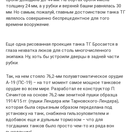
толщину 24 мм, а у рубки и верхней башни равнялась 30
мм. Но самым, пожалуй, главным достоинством танка ТГ
являлось совершенно беспрецедентное для того
времени вооружение.
Еще одна рисованная проекция танка ТГ. Бросается в
глаза нехватка люков для столь многочисленного
экипажа. Ну, хоть бы устроили дверцы в задней части
рубки.
Так, на нем стояло 76,2-мм полуавтоматическое орудие
А-19 (ПС-19) – на тот момент самое мощное танковое
орудие во всем мире. Разработал ее конструктор П.
Сячинтов на основе 76,2-мм зенитной пушки образца
1914/15 гг. (пушки Лендера или Тарновского-Лендера),
которая была серьезным образом переделана под
установку на танк, снабжена гильзоуловителем и
вдобавок еще и дульным тормозом – что для
тогдашних танков было просто чем-то из ряда вон