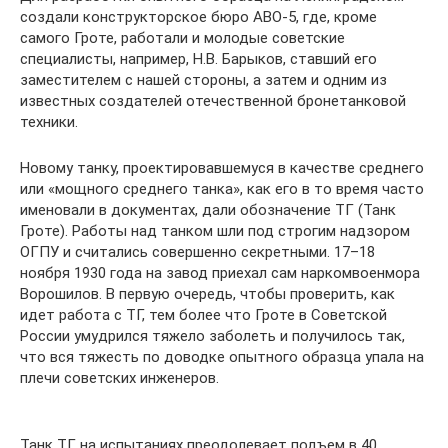
создали конструкторское бюро АВО-5, где, кроме
самого Гроте, работали и молодые советские
специалисты, например, Н.В. Барыков, ставший его
заместителем с нашей стороны, а затем и одним из
известных создателей отечественной бронетанковой
техники.
Новому танку, проектировавшемуся в качестве среднего
или «мощного среднего танка», как его в то время часто
именовали в документах, дали обозначение ТГ (Танк
Гроте). Работы над танком шли под строгим надзором
ОГПУ и считались совершенно секретными. 17–18
ноября 1930 года на завод приехал сам наркомвоенмора
Ворошилов. В первую очередь, чтобы проверить, как
идет работа с ТГ, тем более что Гроте в Советской
России умудрился тяжело заболеть и получилось так,
что вся тяжесть по доводке опытного образца упала на
плечи советских инженеров.
Танк ТГ на испытаниях преодолевает подъем в 40