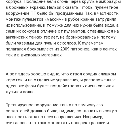
корпуса. Последние вели огонь через круглые амбразуры
в броневых экранах. Нельзя сказать, чтобы пулеметное
вооружение ТГ было бы продуманным. Так, в частности,
монтаж пулеметов «максим» в рубке крайне затруднял
их использование, к тому же для них нужна была вода, а
сами их кожухи в отличие от пулеметов, ставившихся на
английских танках тех лет, не бронировались и потому
были уязвимы для пуль и осколков. К пулеметам
полагался боекомплект из 2309 патронов, как в лентах,
так и в дисковых магазинах.
А вот здесь хорошо видно, что ствол орудия слишком
короток, и на отделение управления, и расположенные
здесь же фары будет воздействовать очень сильная
дульная волна.
Трехъярусное вооружение танка по замыслу его
создателей должно было, видимо, создавать высокую
плотность огня во всех направлениях. Например,
считалось, что танк мог встать поперек траншеи и