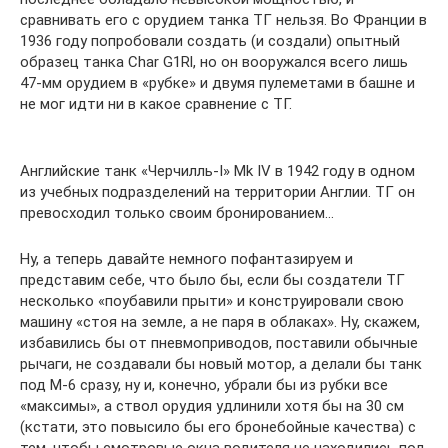
сравнивать его с орудием танка ТГ нельзя. Во Франции в
1936 году попробовали создать (и создали) опытный
образец танка Char G1Rl, но он вооружался всего лишь
47-мм орудием в «рубке» и двумя пулеметами в башне и
не мог идти ни в какое сравнение с ТГ.
Английские танк «Черчилль-I» Mk IV в 1942 году в одном
из учебных подразделений на территории Англии. ТГ он
превосходил только своим бронированием…
Ну, а теперь давайте немного пофантазируем и
представим себе, что было бы, если бы создатели ТГ
несколько «поубавили прыти» и конструировали свою
машину «стоя на земле, а не паря в облаках». Ну, скажем,
избавились бы от пневмоприводов, поставили обычные
рычаги, не создавали бы новый мотор, а делали бы танк
под М-6 сразу, ну и, конечно, убрали бы из рубки все
«максимы», а ствол орудия удлинили хотя бы на 30 см
(кстати, это повысило бы его бронебойные качества) с