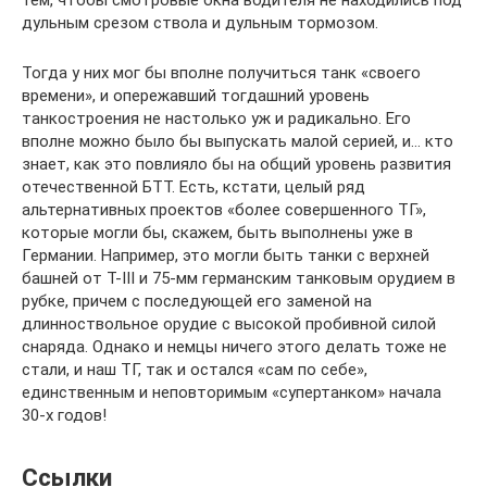
тем, чтобы смотровые окна водителя не находились под
дульным срезом ствола и дульным тормозом.
Тогда у них мог бы вполне получиться танк «своего
времени», и опережавший тогдашний уровень
танкостроения не настолько уж и радикально. Его
вполне можно было бы выпускать малой серией, и… кто
знает, как это повлияло бы на общий уровень развития
отечественной БТТ. Есть, кстати, целый ряд
альтернативных проектов «более совершенного ТГ»,
которые могли бы, скажем, быть выполнены уже в
Германии. Например, это могли быть танки с верхней
башней от Т-III и 75-мм германским танковым орудием в
рубке, причем с последующей его заменой на
длинноствольное орудие с высокой пробивной силой
снаряда. Однако и немцы ничего этого делать тоже не
стали, и наш ТГ, так и остался «сам по себе»,
единственным и неповторимым «супертанком» начала
30-х годов!
Ссылки