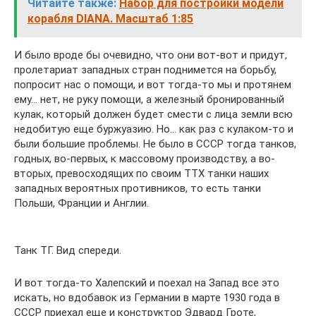
Читайте также:
Набор для постройки модели
корабля DIANA. Масштаб 1:85
И было вроде бы очевидно, что они вот-вот и придут,
пролетариат западных стран поднимется на борьбу,
попросит нас о помощи, и вот тогда-то мы и протянем
ему… нет, не руку помощи, а железный бронированный
кулак, который должен будет смести с лица земли всю
недобитую еще буржуазию. Но… как раз с кулаком-то и
были большие проблемы. Не было в СССР тогда танков,
годных, во-первых, к массовому производству, а во-
вторых, превосходящих по своим ТТХ танки наших
западных вероятных противников, то есть танки
Польши, Франции и Англии.
Танк ТГ. Вид спереди.
И вот тогда-то Халепский и поехал на Запад все это
искать, но вдобавок из Германии в марте 1930 года в
СССР приехал еще и конструктор Эдвард Гроте,