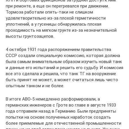
КПП и бортовых фрикционов затруднял доступ к ним
при ремонте, а еще он перегревался при движении.
Тормоза работали опять-таки не слишком
удовлетворительно из-за плохой герметичности
уплотнений, а у гусеницы обнаружилась плохая
проходимость на мягком грунте из-за незначительной
высоты грунтозацепов.
4 октября 1931 года распоряжением правительства
СССР создали специальную комиссию, которая должна
была самым внимательным образом изучить новый танк
и данные его испытаний и решить его судьбу. И комиссия
все это сделала и решила, что танк ТГ на вооружение
быть принят не может, а может считаться лишь чисто
опытным танком и не более.
В итоге АВО-5 немедленно расформировали, а
германских инженеров с Гроте во главе в августе 1933
года отправили назад в Германию. Были предприняты
попытки на основе полученных наработок создать
более приемлемые для отечественной промышленности