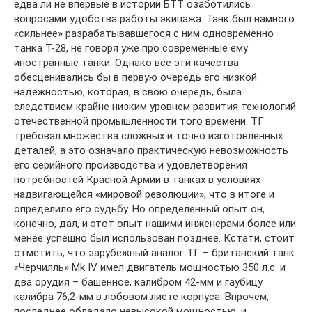
едва ли не впервые в истории БТТ озаботились
вопросами удобства работы экипажа. Танк был намного
«сильнее» разрабатывавшегося с ним одновременно
танка Т-28, не говоря уже про современные ему
иностранные танки. Однако все эти качества
обесценивались бы в первую очередь его низкой
надежностью, которая, в свою очередь, была
следствием крайне низким уровнем развития технологий
отечественной промышленности того времени. ТГ
требовал множества сложных и точно изготовленных
деталей, а это означало практическую невозможность
его серийного производства и удовлетворения
потребностей Красной Армии в танках в условиях
надвигающейся «мировой революции», что в итоге и
определило его судьбу. Но определенный опыт он,
конечно, дал, и этот опыт нашими инженерами более или
менее успешно был использован позднее. Кстати, стоит
отметить, что зарубежный аналог ТГ – британский танк
«Черчилль» Mk IV имел двигатель мощностью 350 л.с. и
два орудия – башенное, калибром 42-мм и гаубицу
калибра 76,2-мм в лобовом листе корпуса. Впрочем,
последнее обладало невысокой мощностью, и