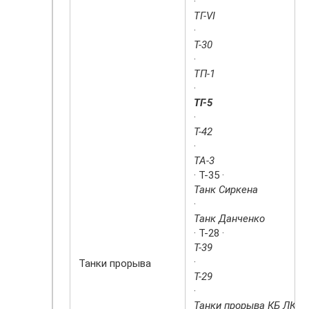
·
ТГ-VI
·
Т-30
·
ТП-1
·
ТГ-5
·
Т-42
·
ТА-3
· Т-35 ·
Танк Сиркена
·
Танк Данченко
· Т-28 ·
Т-39
·
Танки прорыва
Т-29
·
Танки прорыва КБ ЛКЗ