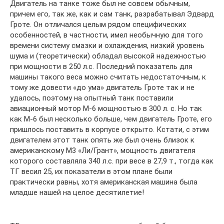
Двигатель на танке тоже был не совсем обычным,
причем его, так же, как и сам танк, разрабатывал Эдвард
Гроте. Он отличался целым рядом специфических
особенностей, в частности, имел необычную для того
времени систему смазки и охлаждения, низкий уровень
шума и (теоретически) обладал высокой надежностью
при мощности в 250 л.с. Последний показатель для
машины такого веса можно считать недостаточным, к
тому же довести «до ума» двигатель Гроте так и не
удалось, поэтому на опытный танк поставили
авиационный мотор М-6 мощностью в 300 л. с. Но так
как М-6 был несколько больше, чем двигатель Гроте, его
пришлось поставить в корпусе открыто. Кстати, с этим
двигателем этот танк опять же был очень близок к
американскому М3 «Ли/Грант», мощность двигателя
которого составляла 340 л.с. при весе в 27,9 т., тогда как
ТГ весил 25, их показатели в этом плане были
практически равны, хотя американская машина была
младше нашей на целое десятилетие!