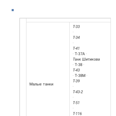
Т-33
·
Т-34
·
Т-41
· Т-37А ·
Танк Шитикова
· Т-38 ·
Т-43
· Т-38М ·
Т-39
Малые танки
·
Т-43-2
·
Т-51
·
Т-116