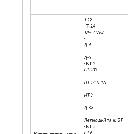
Т-12
· Т-24 · ·
ТА-1/ТА-2
·
Д-4
·
Д-5
· БТ-2 ·
БТ-203
·
ПТ-1/ПТ-1А
·
ИТ-3
·
Д-38
·
Летающий танк БТ
· БТ-5 ·
БТ-6
Маневренные танки