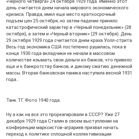
«черного четверга» 24 октября 1929 года. Именно этот
день считается днем начала мирового экономического
кризиса. Правда, имел еще место краткосрочный
подъем цен 25 октября, но затем падение приняло
катастрофический характер в «Черный понедельник» (28
октября), а затем и «Черный вторник» (29 октября). День
29 октября 1929 года считается днем краха Уолл-стрита.
Весь год экономика США постепенно рушилась, пока в
конце 1930 года вкладчики не начали в массовом
количестве изымать свои деньги из банков, что привело
еще и к банкротству банков, и дикому сжатию денежной
массы. Вторая банковская паника наступила весной 1931
года…
Танк ТГ. Фото 1940 года.
Ну а как на все это прореагировали в СССР? Уже 27
декабря 1929 года Сталин в своем выступлении на
конференции марксистов-аграриев призвал начать
переход к политике сплошной коллективизации