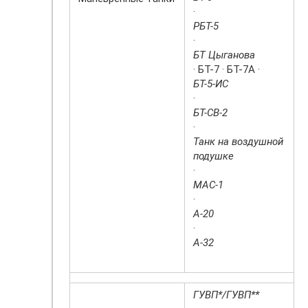
·
РБТ-5
·
БТ Цыганова
· БТ-7 · БТ-7А ·
БТ-5-ИС
·
БТ-СВ-2
·
Танк на воздушной
подушке
·
МАС-1
·
А-20
·
А-32
ГУВП*/ГУВП**