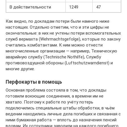
В действительности
1249
47
Как видно, по докладам потери были намного ниже
настоящих. Отдельно отметим, что и эти цифры не
окончательные: в них не учтены потери вспомогательных
служб вермахта (Wehrmachtsgefolge), которые по закону
считались комбатантами. К ним можно отнести
многочисленные организации — например, Техническую
аварийную службу (Technische Nothilfe), Службу
противовоздушной обороны (Luftschutzwarndienst) и
многие другие.
Перфокарты в помощь
Основная проблема состояла в том, что доклады
готовили воюющие соединения, а времени им не
хватало. Поэтому к работе по учёту потерь
подключились специальные штабы обработки, в чьём
ведении находились личные дела погибших и связанная с
ними бумажная работа — вплоть до назначения пенсий
вдовам. Их сотрудники заводили на каждого погибшего