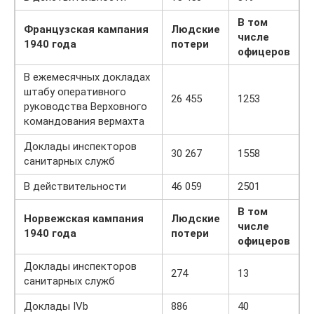
В том
Французская кампания
Людские
числе
1940 года
потери
офицеров
В ежемесячных докладах
штабу оперативного
26 455
1253
руководства Верховного
командования вермахта
Доклады инспекторов
30 267
1558
санитарных служб
В действительности
46 059
2501
В том
Норвежская кампания
Людские
числе
1940 года
потери
офицеров
Доклады инспекторов
274
13
санитарных служб
Доклады IVb
886
40