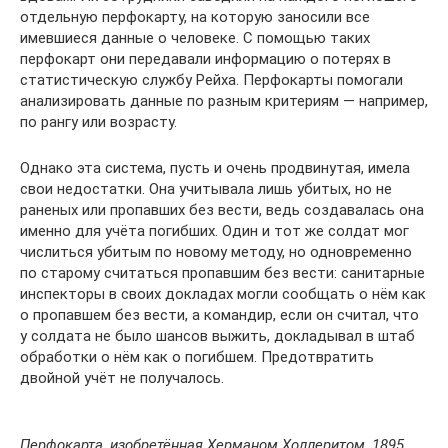
отдельную перфокарту, на которую заносили все
имевшиеся данные о человеке. С помощью таких
перфокарт они передавали информацию о потерях в
статистическую службу Рейха. Перфокарты помогали
анализировать данные по разным критериям — например,
по рангу или возрасту.
Однако эта система, пусть и очень продвинутая, имела
свои недостатки. Она учитывала лишь убитых, но не
раненых или пропавших без вести, ведь создавалась она
именно для учёта погибших. Один и тот же солдат мог
числиться убитым по новому методу, но одновременно
по старому считаться пропавшим без вести: санитарные
инспекторы в своих докладах могли сообщать о нём как
о пропавшем без вести, а командир, если он считал, что
у солдата не было шансов выжить, докладывал в штаб
обработки о нём как о погибшем. Предотвратить
двойной учёт не получалось.
Перфокарта, изобретённая Херманом Холлеритом, 1895