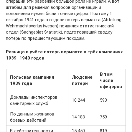
операций эти разбежки большой роли не играли. А вот
штабам для решения вопросов организации и
пополнения нужны были точные цифры. Поэтому 1
октября 1941 года в отделе потерь вермахта (Abteilung
Wehrmachtsverlustwesen) появился статистический
отдел (Sachgebiet Statistik), подготовивший сводку
потерь по предшествующим походам.
Разница в учёте потерь вермахта в трёх кампаниях
1939–1940 годов
В том
Польская кампания
Людские
числе
1939 года
потери
офицеров
Доклады инспекторов
10 244
593
санитарных служб
По данным журналов
14 188
759
боевых действий
В действительности
15 450
819