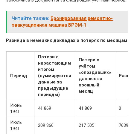
заносились в документы за следующий учётный период.
Читайте также:
Бронированная ремонтно-
эвакуационная машина БРЭМ-1
Разница в немецких докладах о потерях по месяцам
Потери с
Потери с
нарастающим
учётом
итогом
«опоздавших»
Период
(суммируются
Разни
данных за
данные за
прошлый
предыдущие
месяц
периоды)
Июнь
41 869
41 869
0
1941
Июль
209 866
217 505
7639
1941