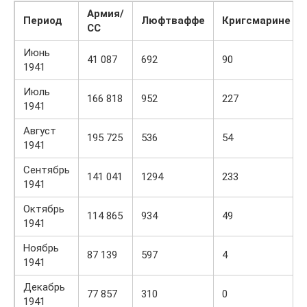
Армия/
Период
Люфтваффе
Кригсмарине
СС
Июнь
41 087
692
90
1941
Июль
166 818
952
227
1941
Август
195 725
536
54
1941
Сентябрь
141 041
1294
233
1941
Октябрь
114 865
934
49
1941
Ноябрь
87 139
597
4
1941
Декабрь
77 857
310
0
1941