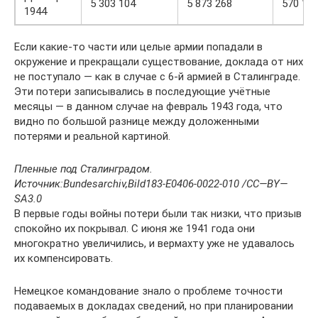
5 303 104
5 873 268
570 16
1944
Если какие-то части или целые армии попадали в
окружение и прекращали существование, доклада от них
не поступало — как в случае с 6-й армией в Сталинграде.
Эти потери записывались в последующие учётные
месяцы — в данном случае на февраль 1943 года, что
видно по большой разнице между доложенными
потерями и реальной картиной.
Пленные под Сталинградом.
Источник:
Bundesarchiv
,
Bild
183-
E
0406-0022-010 /
CC
—
BY
—
SA
3.0
В первые годы войны потери были так низки, что призыв
спокойно их покрывал. С июня же 1941 года они
многократно увеличились, и вермахту уже не удавалось
их компенсировать.
Немецкое командование знало о проблеме точности
подаваемых в докладах сведений, но при планировании