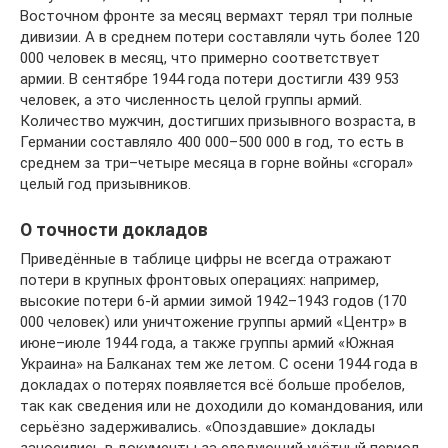
Восточном фронте за месяц вермахт терял три полные
дивизии. А в среднем потери составляли чуть более 120
000 человек в месяц, что примерно соответствует
армии. В сентябре 1944 года потери достигли 439 953
человек, а это численность целой группы армий.
Количество мужчин, достигших призывного возраста, в
Германии составляло 400 000–500 000 в год, то есть в
среднем за три–четыре месяца в горне войны «сгорал»
целый год призывников.
О точности докладов
Приведённые в таблице цифры не всегда отражают
потери в крупных фронтовых операциях: например,
высокие потери 6-й армии зимой 1942–1943 годов (170
000 человек) или уничтожение группы армий «Центр» в
июне–июле 1944 года, а также группы армий «Южная
Украина» на Балканах тем же летом. С осени 1944 года в
докладах о потерях появляется всё больше пробелов,
так как сведения или не доходили до командования, или
серьёзно задерживались. «Опоздавшие» доклады