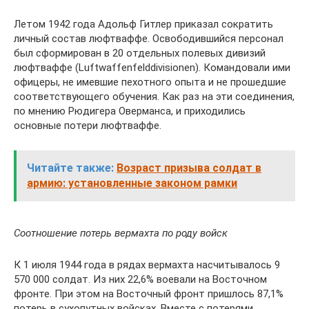
Летом 1942 года Адольф Гитлер приказал сократить
личный состав люфтваффе. Освободившийся персонал
был сформирован в 20 отдельных полевых дивизий
люфтваффе (Luftwaffenfelddivisionen). Командовали ими
офицеры, не имевшие пехотного опыта и не прошедшие
соответствующего обучения. Как раз на эти соединения,
по мнению Рюдигера Оверманса, и приходились
основные потери люфтваффе.
Читайте также:
Возраст призыва солдат в
армию: установленные законом рамки
Соотношение потерь вермахта по роду войск
К 1 июля 1944 года в рядах вермахта насчитывалось 9
570 000 солдат. Из них 22,6% воевали на Восточном
фронте. При этом на Восточный фронт пришлось 87,1%
потерь в сухопутных войсках. Вместе с потерями