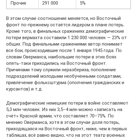
Прочие
291 000
5%
В этом случае соотношение меняется, но Восточный
фронт по-прежнему остаётся лидером в плане потерь.
Кроме того, в финальных сражениях демографические
потери вермахта составили 1 230 000 человек — 23% от
общих. Под финальными сражениями автор понимает
все бои, происходившие после 1 января 1945 года. По
словам Оверманса, наибольшие потери в этих боях
опять-таки приходились на Восточный фронт.
Причинами тому служили неразбериха, пополнение
подразделений молодыми необученными солдатами,
привлечение фольксштурма (ополчения гражданских и
курсантов) и т.д.
Демографические немецкие потери в войне составляют
5,3 млн человек. Из них 3,5–4 млн можно «записать на
счёт» Красной армии, что составляет 70–75%. По
мнению Оверманса, хотя в этом случае доля потерь,
приходящаяся на Восточный фронт, ниже, чем в первых
таблицах, всё равно видно, что на этот театр военных