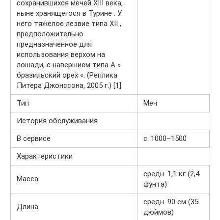
сохранившихся мечей XIII века,
ныне хранящегося в Турине . У
него тяжелое лезвие типа XII ,
предположительно
предназначенное для
использования верхом на
лошади, с навершием типа А »
бразильский орех «. (Реплика
Питера Джонссона, 2005 г.) [1]
Тип
Меч
История обслуживания
В сервисе
c. 1000–1500
Характеристики
средн. 1,1 кг (2,4
Масса
фунта)
средн. 90 см (35
Длина
дюймов)