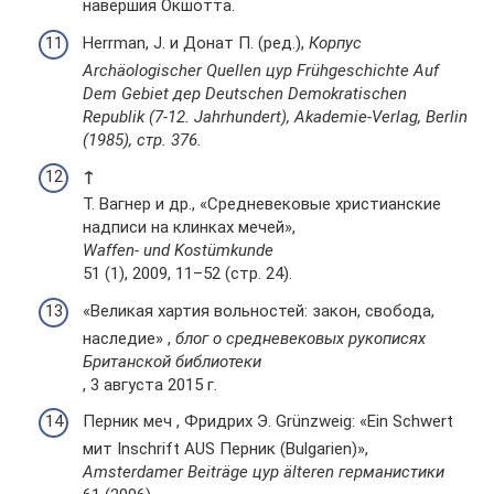
навершия Окшотта.
Herrman, J. и Донат П. (ред.),
Корпус
Archäologischer Quellen цур Frühgeschichte Auf
Dem Gebiet дер Deutschen Demokratischen
Republik (7-12. Jahrhundert), Akademie-Verlag, Berlin
(1985), стр. 376.
↑
Т. Вагнер и др., «Средневековые христианские
надписи на клинках мечей»,
Waffen- und Kostümkunde
51 (1), 2009, 11–52 (стр. 24).
«Великая хартия вольностей: закон, свобода,
наследие» ,
блог о средневековых рукописях
Британской библиотеки
, 3 августа 2015 г.
Перник меч , Фридрих Э. Grünzweig: «Ein Schwert
мит Inschrift AUS Перник (Bulgarien)»,
Amsterdamer Beiträge цур älteren германистики