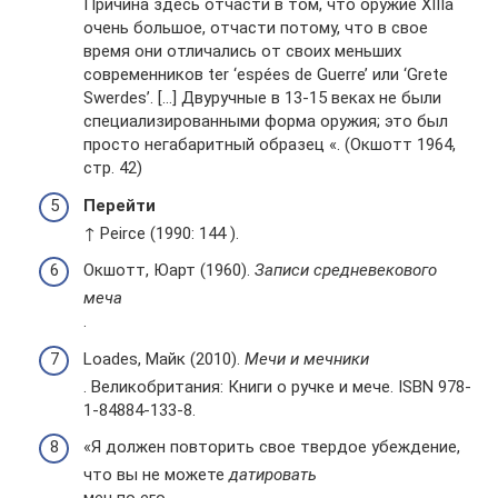
Причина здесь отчасти в том, что оружие XIIIa
очень большое, отчасти потому, что в свое
время они отличались от своих меньших
современников ter ‘espées de Guerre’ или ‘Grete
Swerdes’. […] Двуручные в 13-15 веках не были
специализированными форма оружия; это был
просто негабаритный образец «. (Окшотт 1964,
стр. 42)
Перейти
↑ Peirce (1990: 144 ).
Окшотт, Юарт (1960).
Записи средневекового
меча
.
Loades, Майк (2010).
Мечи и мечники
. Великобритания: Книги о ручке и мече. ISBN 978-
1-84884-133-8.
«Я должен повторить свое твердое убеждение,
что вы не можете
датировать