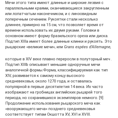
Мечи этого типа имеют длинные и широкие лезвия с
параллельными краями, оканчивающиеся закругленным
или лопатчатым наконечником, и с линзовидным
поперечным сечением. Рукоятки стали несколько
длиннее, примерно на 15 см, что позволяет время от
времени использовать их двумя руками. Головки в
основном имеют форму бразильского ореха или диска.
Подтип XIIIa имеет более длинные клинки и рукоять. Это
рыцарские «великие мечи», или
Grans espées d’Allemagne,
которые в XIV веке плавно переросли в полуторный меч .
Подтип XIIIb описывает меньшие одноручные мечи
аналогичной формы.Форма, классифицируемая как тип
XIV, развивается к самому концу высокого
средневековья, около 1270 года, и оставалась
популярной в первые десятилетия 14 века. Их часто
изображают на гробницах английских рыцарей того
периода, но сохранившихся экземпляров немного. [9]
Продолжение использования рыцарского меча как
«вооружающего меча» позднего средневековья
соответствует типам Окшотта XV, XVI и XVIII.