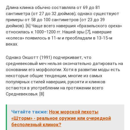
Длина клинка обычно составляла от 69 до 81
сантиметра (от 27 до 32 дюймов); однако существуют
примеры от 58 до 100 сантиметров (от 23 до 39
дюймов). [6] Чаще всего навершия «бразильского ореха»
относилась к 1000–1200 гг. Нашей эры [7], навершие
«колеса» появилось в 11-м и преобладали в 13-15-м
веках.
Однако Окшотт (1991) подчеркивает, что
средневековый меч нельзя окончательно датировать на
основании его морфологии. Хотя в развитии моды есть
некоторые общие тенденции, многие из самых
популярных стилей навершия, рукояти и клинков
остаются в употреблении на протяжении всего
Средневековья. [8]
Читайте также:
Нож морской пехоты
«Шторм» - реальное оружие или очередной
бесполезный клинок?