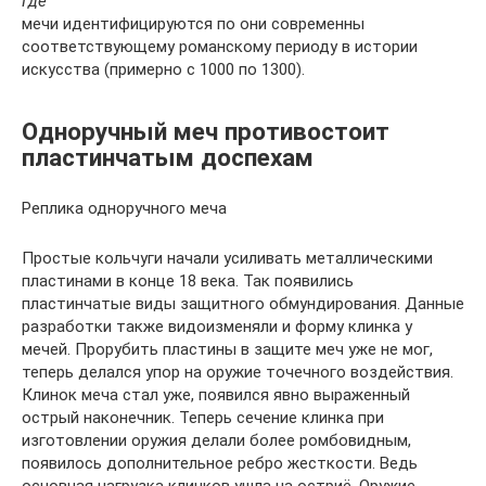
Где
мечи идентифицируются по они современны
соответствующему романскому периоду в истории
искусства (примерно с 1000 по 1300).
Одноручный меч противостоит
пластинчатым доспехам
Реплика одноручного меча
Простые кольчуги начали усиливать металлическими
пластинами в конце 18 века. Так появились
пластинчатые виды защитного обмундирования. Данные
разработки также видоизменяли и форму клинка у
мечей. Прорубить пластины в защите меч уже не мог,
теперь делался упор на оружие точечного воздействия.
Клинок меча стал уже, появился явно выраженный
острый наконечник. Теперь сечение клинка при
изготовлении оружия делали более ромбовидным,
появилось дополнительное ребро жесткости. Ведь
основная нагрузка клинков ушла на остриё. Оружие