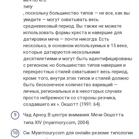
меч по его
типу
, поскольку большинство типов — не все, как вы
увидите — могут охватывать весь
средневековый период. Вы также не можете
использовать формы креста и навершие для
датировки меча — почти никогда. Есть
несколько, в основном используемых в 15 веке,
которые датируются несколькими
десятилетиями и могут быть идентифицированы
с регионом; но большинство типов навершия и
перекрестных стилей охватывают весь период;
кроме того, внутри этих типов и стилей должно
быть бесконечное количество вариаций —
личных, региональных и в некоторых случаях
просто небрежности со стороны резчика,
создавшего их ». Окшотт (1991: 64).
Чад Арноу, В центре внимания: Мечи Окшотта
типа XIV (myarmory.com, 2004).
См. Myarmoury.com для онлайн-резюме типологии