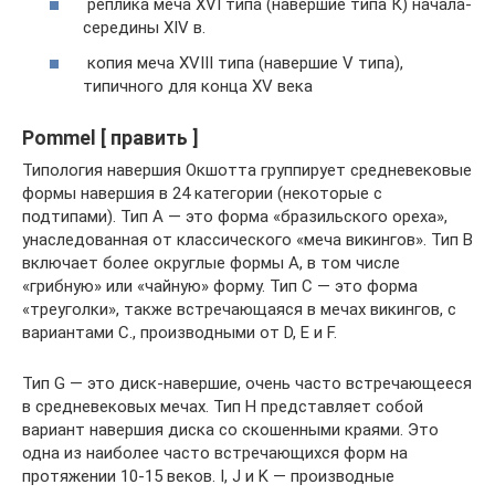
реплика меча XVI типа (навершие типа К) начала-
середины XIV в.
копия меча XVIII типа (навершие V типа),
типичного для конца XV ​​века
Pommel [ править ]
Типология навершия Окшотта группирует средневековые
формы навершия в 24 категории (некоторые с
подтипами). Тип А — это форма «бразильского ореха»,
унаследованная от классического «меча викингов». Тип B
включает более округлые формы A, в том числе
«грибную» или «чайную» форму. Тип C — это форма
«треуголки», также встречающаяся в мечах викингов, с
вариантами C., производными от D, E и F.
Тип G — это диск-навершие, очень часто встречающееся
в средневековых мечах. Тип H представляет собой
вариант навершия диска со скошенными краями. Это
одна из наиболее часто встречающихся форм на
протяжении 10-15 веков. I, J и K — производные