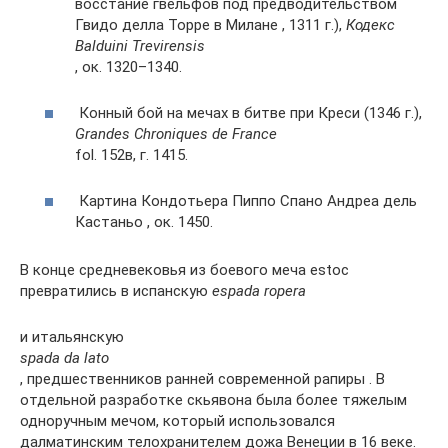
восстание гвельфов под предводительством
Гвидо делла Торре в Милане , 1311 г.),
Кодекс
Balduini Trevirensis
, ок. 1320–1340.
Конный бой на мечах в битве при Креси (1346 г.),
Grandes Chroniques de France
fol. 152в, г. 1415.
Картина Кондотьера Пиппо Спано Андреа дель
Кастаньо , ок. 1450.
В конце средневековья из боевого меча estoc
превратились в испанскую
espada ropera
и итальянскую
spada da lato
, предшественников ранней современной рапиры . В
отдельной разработке скьявона была более тяжелым
одноручным мечом, который использовался
далматинским телохранителем дожа Венеции в 16 веке.