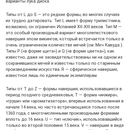
варианты лука диска.
Типы от L до S — это редкие формы, во многих случаях
их трудно датировать. Тип L имеет форму трилистника;
возможно, он ограничен Испанией XII-XIII веков. Тип M —
это особый производный вариант многолепесткового
навершия эпохи викингов, который встречается только в
очень ограниченном количестве мечей (см. Меч Кавуда ).
Типы P («в форме щита») и Q («в форме цветка»), как
известно, даже не засвидетельствованы ни на одном из
сохранившихся мечей и известны только по старинным
произведениям искусства. R — сферическое навершие,
известное лишь по единичным экземплярам.
Типы от T до Z — формы навершия, использовавшиеся в
период позднего средневековья; T — форма «инжира»,
«груши» или «ароматизатора», впервые использованная в
начале 14 века, но часто встречающаяся только после
1360 года, с многочисленными производными формами
вплоть до 16 века. U — тип «ключик», использовавшийся
только во второй половине 15 века. V — навершие в виде