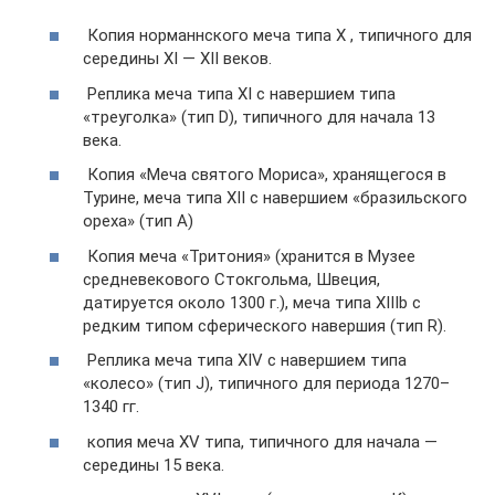
Копия норманнского меча типа X , типичного для
середины XI — XII веков.
Реплика меча типа XI с навершием типа
«треуголка» (тип D), типичного для начала 13
века.
Копия «Меча святого Мориса», хранящегося в
Турине, меча типа XII с навершием «бразильского
ореха» (тип A)
Копия меча «Тритония» (хранится в Музее
средневекового Стокгольма, Швеция,
датируется около 1300 г.), меча типа XIIIb с
редким типом сферического навершия (тип R).
Реплика меча типа XIV с навершием типа
«колесо» (тип J), типичного для периода 1270–
1340 гг.
копия меча XV типа, типичного для начала —
середины 15 века.