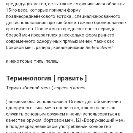
предыдущих веков, есть также сохранившиеся образцы
15-го века, которые приняли форму
позднесредневекового эстока , специализированного
для использования против более тяжело бронированных
противников. После конца средневекового периода
боевой меч превратился в несколько форм раннего
современного одноручных прямых мечей, таких как
боковой меч , рапира , кавалерийский
Reiterschwert
и некоторые типы палаш .
Терминология [ править ]
Термин «боевой меч» (
espées d’armes
) впервые был использован в 15 веке для обозначения
одноручного типа меча после того, как он перестал
служить основным оружием и начал использоваться в
качестве оружия. бортовой меч . [2] «Вооружающий меч»
в позднесредневековом употреблении конкретно
относится к эстоку, когда его носят в качестве оружия,