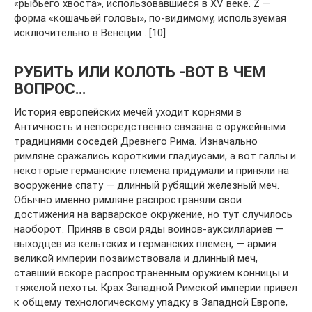
«рыбьего хвоста», использовавшиеся в XV веке. Z —
форма «кошачьей головы», по-видимому, используемая
исключительно в Венеции . [10]
РУБИТЬ ИЛИ КОЛОТЬ -ВОТ В ЧЕМ
ВОПРОС…
История европейских мечей уходит корнями в
Античность и непосредственно связана с оружейными
традициями соседей Древнего Рима. Изначально
римляне сражались короткими гладиусами, а вот галлы и
некоторые германские племена придумали и приняли на
вооружение спату — длинный рубящий железный меч.
Обычно именно римляне распространяли свои
достижения на варварское окружение, но тут случилось
наоборот. Приняв в свои ряды воинов-ауксиллариев —
выходцев из кельтских и германских племен, — армия
великой империи позаимствовала и длинный меч,
ставший вскоре распространенным оружием конницы и
тяжелой пехоты. Крах Западной Римской империи привел
к общему технологическому упадку в Западной Европе,