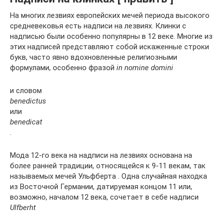
На многих лезвиях европейских мечей периода высокого
средневековья есть надписи на лезвиях. Клинки с
надписью были особенно популярны в 12 веке. Многие из
этих надписей представляют собой искаженные строки
букв, часто явно вдохновленные религиозными
формулами, особенно фразой
in nomine domini
и словом
benedictus
или
benedicat
.
Мода 12-го века на надписи на лезвиях основана на
более ранней традиции, относящейся к 9-11 векам, так
называемых мечей Ульфберта . Одна случайная находка
из Восточной Германии, датируемая концом 11 или,
возможно, началом 12 века, сочетает в себе надписи
Ulfberht