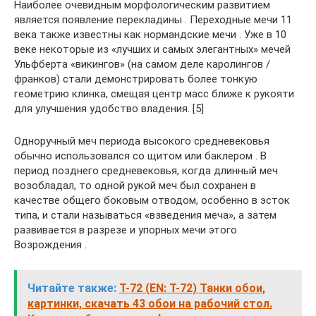
Наиболее очевидным морфологическим развитием
является появление перекладины . Переходные мечи 11
века также известны как нормандские мечи . Уже в 10
веке некоторые из «лучших и самых элегантных» мечей
Ульфберта «викингов» (на самом деле каролингов /
франков) стали демонстрировать более тонкую
геометрию клинка, смещая центр масс ближе к рукояти
для улучшения удобство владения. [5]
Одноручный меч периода высокого средневековья
обычно использовался со щитом или баклером . В
период позднего средневековья, когда длинный меч
возобладал, то одной рукой меч был сохранен в
качестве общего боковым отводом, особенно в эсток
типа, и стали называться «взведения меча», а затем
развивается в разрезе и упорных мечи этого
Возрождения .
Читайте также:
Т-72 (EN: T-72) Танки обои,
картинки, скачать 43 обои на рабочий стол.