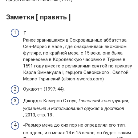
Заметки [ править ]
↑
Ранее хранившаяся в Сокровищнице аббатства
Сен-Морис в Вале , где онахранилась вкожаном
футляре, по крайней мере, с 15 века, она была
перенесена в Королевскую часовню в Турине в
1591 году вместе с реликвиями святой по приказу
Карла Эммануила I, герцога Савойского . Святой
Морис Туринский (albion-swords.com)
Оукшотт (1997: 44).
Джордж Камерон Стоун,
Глоссарий конструкции,
украшения и использования оружия и доспехов
, 2013, стр. 18 .
«Размер меча до сих пор не определял его тип,
но здесь, и в мечах 14 и 15 веков, он будет таким.