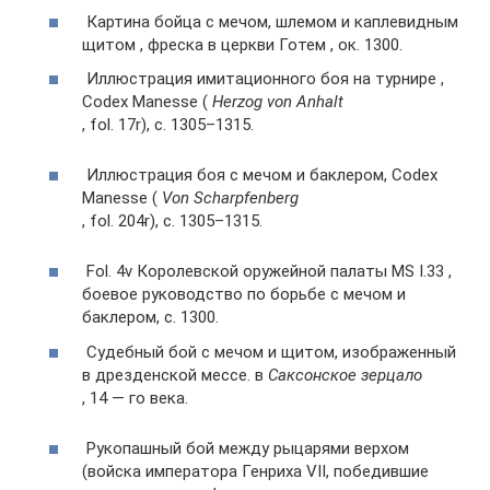
Картина бойца с мечом, шлемом и каплевидным
щитом , фреска в церкви Готем , ок. 1300.
Иллюстрация имитационного боя на турнире ,
Codex Manesse (
Herzog von Anhalt
, fol. 17r), c. 1305–1315.
Иллюстрация боя с мечом и баклером, Codex
Manesse (
Von Scharpfenberg
, fol. 204r), c. 1305–1315.
Fol. 4v Королевской оружейной палаты MS I.33 ,
боевое руководство по борьбе с мечом и
баклером, c. 1300.
Судебный бой с мечом и щитом, изображенный
в дрезденской мессе. в
Саксонское зерцало
, 14 — го века.
Рукопашный бой между рыцарями верхом
(войска императора Генриха VII, победившие