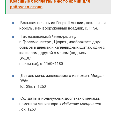
Красивые бесплатные фото армии для
рабочего стола
Большая печать из Генри II Англии , показывая
король , как вооруженный всадник, с. 1154.
Так называемый
Гвидо-рельеф
в Гроссмюнстере , Цюрих , изображает двух
бойцов в шлемах и каплевидных щитах, один с
кинжалом , другой с мечом (надпись
GVIDO
на клинке), c. 1160–1180.
Деталь меча, извлекаемого из ножен,
Morgan
Bible
fol. 28в, г. 1250.
Солдаты в кольчужных доспехах с мечами,
немецкая миниатюра «
Избиение младенцев»
, ок. 1250.