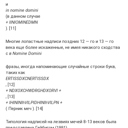
и
in nomine domini
(в данном случае
+ IINIOMINEDMN
). [11]
Многие лопастные надписи поздних 12 — го и 13 — го
века еще более искаженные, не имея никакого сходства
с
в Nomine Domini
фразы, иногда напоминающие случайные строки букв,
таких как
ERTISSDXCNERTISSDX
, [12]
+ NDXOXCHWDRGHDXORVI +
, [13]
+ IHININIhVILPIDHINIhVILPN +
( Перник меч ). [14]
Типология надписей на лезвиях мечей 8-13 веков была
представлена ​​Гейбигом (1991).