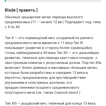
Blade [ править ]
Обычные «рыцарские мечи» периода высокого
средневековья (11 — начало 12 вв.) Подпадают под типы
с X по XII.
Тип X — это нормандский меч, созданный из раннего
средневекового меча викингов к 11 веку.Тип XI
показывает развитие в сторону более сужающейся
точки, наблюдаемой в XII веке.Тип XII — это дальнейшее
развитие, типичное для периода крестовых походов , с
заостренным клинком с укороченным долом. Подтип XIIa
включает более длинные и массивные «большие мечи»,
которые были разработаны в середине 13 века и,
вероятно, предназначены для противодействия
улучшениям в кольчужных доспехах; это
предшественники позднего средневекового
полуторного меча (см. также Cawood sword ).
Тип XIII — рыцарский меч, типичный для конца 13 века.