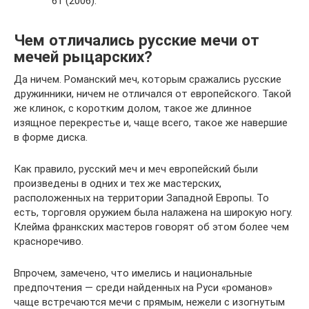
61 (2006).
Чем отличались русские мечи от
мечей рыцарских?
Да ничем. Романский меч, которым сражались русские
дружинники, ничем не отличался от европейского. Такой
же клинок, с коротким долом, такое же длинное
изящное перекрестье и, чаще всего, такое же навершие
в форме диска.
Как правило, русский меч и меч европейский были
произведены в одних и тех же мастерских,
расположенных на территории Западной Европы. То
есть, торговля оружием была налажена на широкую ногу.
Клейма франкских мастеров говорят об этом более чем
красноречиво.
Впрочем, замечено, что имелись и национальные
предпочтения — среди найденных на Руси «романов»
чаще встречаются мечи с прямым, нежели с изогнутым