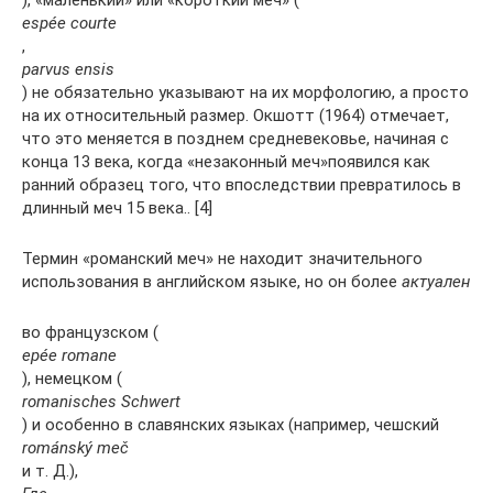
), «маленький» или «короткий меч» (
espée courte
,
parvus ensis
) не обязательно указывают на их морфологию, а просто
на их относительный размер. Окшотт (1964) отмечает,
что это меняется в позднем средневековье, начиная с
конца 13 века, когда «незаконный меч»появился как
ранний образец того, что впоследствии превратилось в
длинный меч 15 века.. [4]
Термин «романский меч» не находит значительного
использования в английском языке, но он более
актуален
во французском (
epée romane
), немецком (
romanisches Schwert
) и особенно в славянских языках (например, чешский
románský meč
и т. Д.),