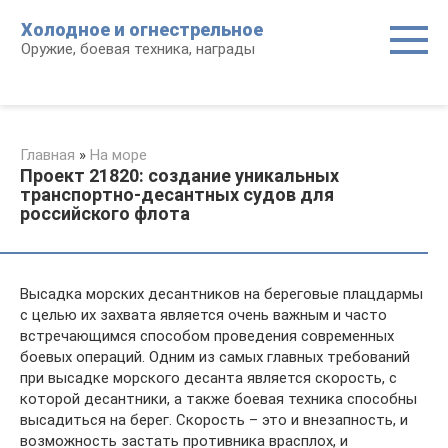
Перейти
Холодное и огнестрельное
к
Оружие, боевая техника, награды
контенту
Главная
»
На море
Проект 21820: создание уникальных
транспортно-десантных судов для
российского флота
Высадка морских десантников на береговые плацдармы
с целью их захвата является очень важным и часто
встречающимся способом проведения современных
боевых операций. Одним из самых главных требований
при высадке морского десанта является скорость, с
которой десантники, а также боевая техника способны
высадиться на берег. Скорость – это и внезапность, и
возможность застать противника врасплох, и