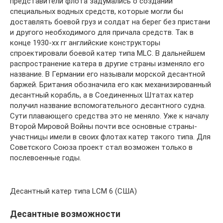
представители флота задумались о создании
специальных водных средств, которые могли бы
доставлять боевой груз и солдат на берег без пристани
и другого необходимого для причала средств. Так в
конце 1930-хх гг английские конструкторы
спроектировали боевой катер типа MLC. В дальнейшем
распространение катера в другие страны изменяло его
название. В Германии его называли морской десантной
баржей. Британия обозначила его как механизированный
десантный корабль, а в Соединенных Штатах катер
получил название вспомогательного десантного судна.
Сути плавающего средства это не меняло. Уже к началу
Второй Мировой Войны почти все основные страны-
участницы имели в своих флотах катер такого типа. Для
Советского Союза проект стал возможен только в
послевоенные годы.
Десантный катер типа LCM 6 (США)
Десантные возможности