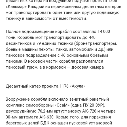
десантных катера на воздушной подушке проекта 1206
«Кальмар» Каждый из перечисленных десантных катеров
мог транспортировать один танк или другую подвижную
технику в зависимости от вместимости.
Полное водоизмещение корабля составляло 14 000
тонн. Корабль мог транспортировать до 440
десантников и 79 единиц техники (бронетранспортеры,
боевые машины пехоты, танки, автомобили и др.) или
танковое подразделение с 46 основными боевыми
танками. В носовой части корабля располагался
танковый трюм, а в кормовой — доковая камера.
Десантный катер проекта 1176 «Акула»
Вооружение корабля включало зенитный ракетный
комплекс самообороны «ОсаМ» (одна ПУ, 20 ЗУР),
двухорудийную 76,2-мм артустановку АК-726 и четыре
30-мм автомата АК-630. Кроме того, для поражения
береговых целей БДК оснащен пусковой установкой