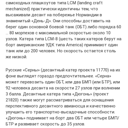
самоходных плашкоутов типа LCM (landing craft
mechanized) практически идентичны тем, что
высаживали десант на побережье Нормандии в
знаменитый «День-Д». Они способны доставить на
берег один основной боевой танк (ОБТ) либо порядка 60
… 80 морпехов с максимальной скоростью около 10
узлов. Катера типа LCM-8 (шесть таких катеров берут на
борт американские УДК типа America) принимают один
танк или до 200 человек. Но скорость остается столь
же низкой.
Русские «Серны» (десантный катер проекта 11770) на их
фоне выглядят гораздо предпочтительнее. «Серна»
может перевозить один ОБТ, или два БМП (или БТР), или
92 человека десанта на скорости 27 узлов при волнении
3 балла. Десантные катера типа «Дюгонь» (проект
21820) также могут рассматриваться для оснащения
перспективного десантного авианосца и качественно
улучшить его транспортно-высадочные способности.
«Дюгонь» поднимает на борт два ОБТ или четыре БМП/
БТР и развивает скорость до 35 узлов.