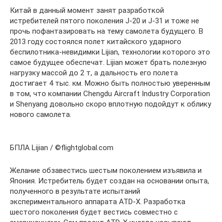
Китай в данный момент занят разработкой
истребителей пятого поколения J-20 и J-31 и тоже не
прочь пофантазировать на тему самолета будущего. В
2013 году состоялся полет китайского ударного
беспилотника-невидимки Lijian, технологии которого это
самое будущее обеспечат. Lijian может брать полезную
нагрузку массой до 2 т, а дальность его полета
достигает 4 тыс. км. Можно быть полностью уверенным
в том, что компании Chengdu Aircraft Industry Corporation
и Shenyang довольно скоро вплотную подойдут к облику
нового самолета.
БПЛА Lijian / ©flightglobal.com
Желание обзавестись шес­тым поколением изъявила и
Япония. Истребитель будет создан на основании опыта,
полученного в результате испытаний
экспериментального аппарата ATD-X. Разработка
шестого поколения будет вестись совместно с