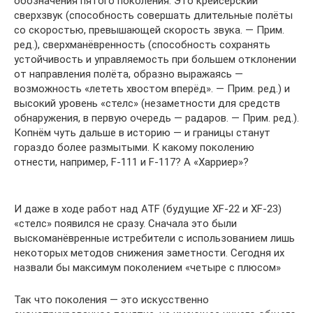
обозначения пятого поколения. Это крейсерский
сверхзвук (способность совершать длительные полёты
со скоростью, превышающей скорость звука. — Прим.
ред.), сверхманёвренность (способность сохранять
устойчивость и управляемость при большем отклонении
от направления полёта, образно выражаясь —
возможность «лететь хвостом вперёд». — Прим. ред.) и
высокий уровень «стелс» (незаметности для средств
обнаружения, в первую очередь — радаров. — Прим. ред.).
Копнём чуть дальше в историю — и границы станут
гораздо более размытыми. К какому поколению
отнести, например, F-111 и F-117? А «Харриер»?
И даже в ходе работ над ATF (будущие XF-22 и XF-23)
«стелс» появился не сразу. Сначала это были
выскоманёвренные истребители с использованием лишь
некоторых методов снижения заметности. Сегодня их
назвали бы максимум поколением «четыре с плюсом»
Так что поколения — это искусственно