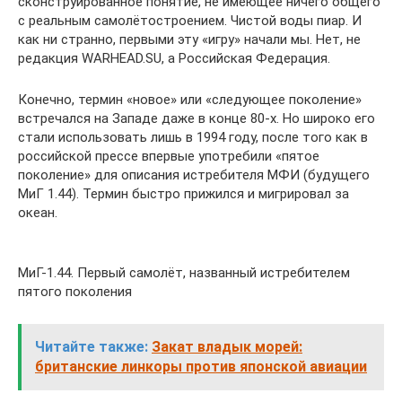
сконструированное понятие, не имеющее ничего общего
с реальным самолётостроением. Чистой воды пиар. И
как ни странно, первыми эту «игру» начали мы. Нет, не
редакция WARHEAD.SU, а Российская Федерация.
Конечно, термин «новое» или «следующее поколение»
встречался на Западе даже в конце 80-х. Но широко его
стали использовать лишь в 1994 году, после того как в
российской прессе впервые употребили «пятое
поколение» для описания истребителя МФИ (будущего
МиГ 1.44). Термин быстро прижился и мигрировал за
океан.
МиГ-1.44. Первый самолёт, названный истребителем
пятого поколения
Читайте также:
Закат владык морей:
британские линкоры против японской авиации