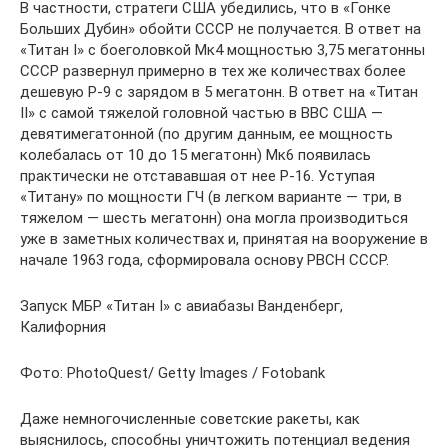
В частности, стратеги США убедились, что в «Гонке
Больших Дубин» обойти СССР не получается. В ответ на
«Титан I» с боеголовкой Мк4 мощностью 3,75 мегатонны
СССР развернул примерно в тех же количествах более
дешевую Р-9 с зарядом в 5 мегатонн. В ответ на «Титан
II» с самой тяжелой головной частью в ВВС США —
девятимегатонной (по другим данным, ее мощность
колебалась от 10 до 15 мегатонн) Мк6 появилась
практически не отстававшая от нее Р-16. Уступая
«Титану» по мощности ГЧ (в легком варианте — три, в
тяжелом — шесть мегатонн) она могла производиться
уже в заметных количествах и, принятая на вооружение в
начале 1963 года, сформировала основу РВСН СССР.
Запуск МБР «Титан I» с авиабазы Ванденберг,
Калифорния
Фото: PhotoQuest/ Getty Images / Fotobank
Даже немногочисленные советские ракеты, как
выяснилось, способны уничтожить потенциал ведения