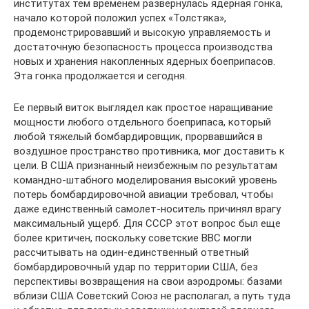
институтах тем временем развернулась ядерная гонка,
начало которой положил успех «Толстяка»,
продемонстрировавший и высокую управляемость и
достаточную безопасность процесса производства
новых и хранения накопленных ядерных боеприпасов.
Эта гонка продолжается и сегодня.
Ее первый виток выглядел как простое наращивание
мощности любого отдельного боеприпаса, который
любой тяжелый бомбардировщик, прорвавшийся в
воздушное пространство противника, мог доставить к
цели. В США признанный неизбежным по результатам
командно-штабного моделирования высокий уровень
потерь бомбардировочной авиации требовал, чтобы
даже единственный самолет-носитель причинял врагу
максимальный ущерб. Для СССР этот вопрос был еще
более критичен, поскольку советские ВВС могли
рассчитывать на один-единственный ответный
бомбардировочный удар по территории США, без
перспективы возвращения на свои аэродромы: базами
вблизи США Советский Союз не располагал, а путь туда