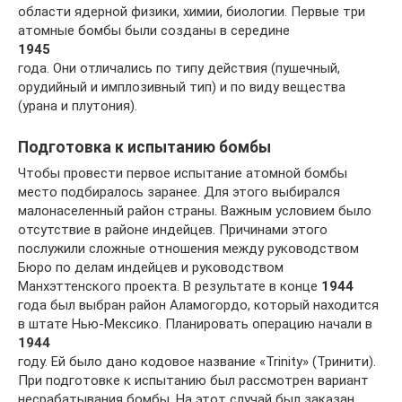
области ядерной физики, химии, биологии. Первые три
атомные бомбы были созданы в середине
1945
года. Они отличались по типу действия (пушечный,
орудийный и имплозивный тип) и по виду вещества
(урана и плутония).
Подготовка к испытанию бомбы
Чтобы провести первое испытание атомной бомбы
место подбиралось заранее. Для этого выбирался
малонаселенный район страны. Важным условием было
отсутствие в районе индейцев. Причинами этого
послужили сложные отношения между руководством
Бюро по делам индейцев и руководством
Манхэттенского проекта. В результате в конце
1944
года был выбран район Аламогордо, который находится
в штате Нью-Мексико. Планировать операцию начали в
1944
году. Ей было дано кодовое название «Trinity» (Тринити).
При подготовке к испытанию был рассмотрен вариант
несрабатывания бомбы. На этот случай был заказан