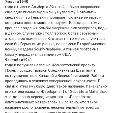
7
марта
1940
года от имени Альберта Эйнштейна было направлено
еще одно письмо Франклину Рузвельту. Появились
сведения, что Германия проявляет сильный интерес к
созданию нового мощного оружия. Благодаря этому
процесс создания бомбы американцами ускорился, ведь
в данном случае уже стоял вопрос более серьезный –
это вопрос выживания. Кто знает, что могло случиться,
если бы Германские ученые, во времена Второй мировой
войны, создали бомбу первыми. Атомная программа
была утверждена президентом США
9
октября
1941
года и получила название «Манхэттенский проект».
Проект осуществлялся Соединенными Штатами в
сотрудничестве с Канадой и Великобританией. Работа
проводилась в условиях совершенной секретности. В
связи с этим ему было дано такое название. Изначально
его хотели назвать «Development of Substitute Materials»,
что дословно переводиться так — «Разработка
альтернативных материалов». Было ясно, что такое
название могло привлечь нежелательный интерес со
стороны, и поэтому он получил оптимальное