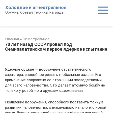
Перейти
Холодное и огнестрельное
к
Оружие, боевая техника, награды
контенту
Главная
»
Огнестрельное
70 лет назад СССР провел под
Семипалатинском первое ядерное испытание
Ядерное оружие — вооружение стратегического
характера, способное решать глобальные задачи. Его
применение сопряжено со страшными последствиями
для всего человечества. Это делает атомную бомбу не
только угрозой, но и оружием сдерживания.
Появление вооружения, способного поставить точку в
развитии человечества, ознаменовало начало его новой
эпохи. Вероятность глобального конфликта или новой