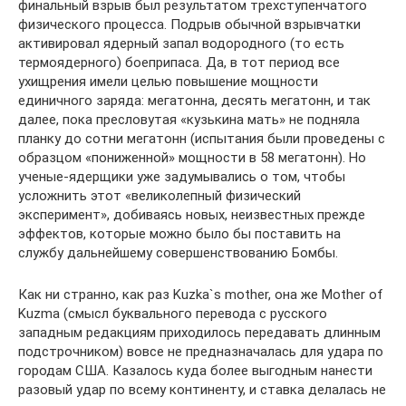
финальный взрыв был результатом трехступенчатого
физического процесса. Подрыв обычной взрывчатки
активировал ядерный запал водородного (то есть
термоядерного) боеприпаса. Да, в тот период все
ухищрения имели целью повышение мощности
единичного заряда: мегатонна, десять мегатонн, и так
далее, пока пресловутая «кузькина мать» не подняла
планку до сотни мегатонн (испытания были проведены с
образцом «пониженной» мощности в 58 мегатонн). Но
ученые-ядерщики уже задумывались о том, чтобы
усложнить этот «великолепный физический
эксперимент», добиваясь новых, неизвестных прежде
эффектов, которые можно было бы поставить на
службу дальнейшему совершенствованию Бомбы.
Как ни странно, как раз Kuzka`s mother, она же Mother of
Kuzma (смысл буквального перевода с русского
западным редакциям приходилось передавать длинным
подстрочником) вовсе не предназначалась для удара по
городам США. Казалось куда более выгодным нанести
разовый удар по всему континенту, и ставка делалась не