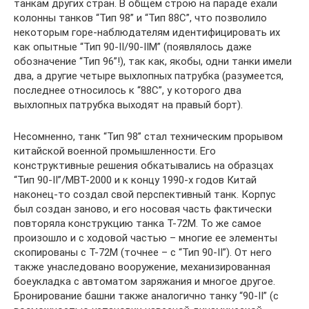
танкам других стран. В общем строю на параде ехали
колонны танков “Тип 98” и “Тип 88С”, что позволило
некоторым горе-наблюдателям идентифицировать их
как опытные “Тип 90-II/90-IIM” (появлялось даже
обозначение “Тип 96”!), так как, якобы, одни танки имели
два, а другие четыре выхлопных патрубка (разумеется,
последнее относилось к “88С”, у которого два
выхлопных патрубка выходят на правый борт).
Несомненно, танк “Тип 98” стал техническим прорывом
китайской военной промышленности. Его
конструктивные решения обкатывались на образцах
“Тип 90-II”/MBT-2000 и к концу 1990-х годов Китай
наконец-то создал свой перспективный танк. Корпус
был создан заново, и его носовая часть фактически
повторяла конструкцию танка Т-72М. То же самое
произошло и с ходовой частью – многие ее элементы
скопированы с Т-72М (точнее – с “Тип 90-II”). От него
также унаследовано вооружение, механизированная
боеукладка с автоматом заряжания и многое другое.
Бронирование башни также аналогично танку “90-II” (с