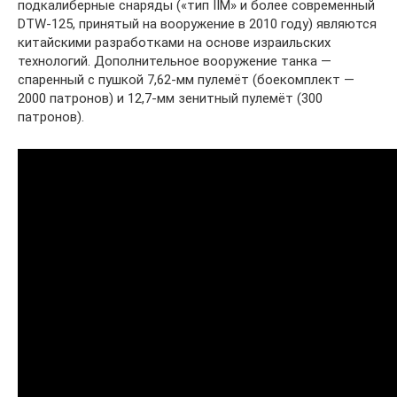
подкалиберные снаряды («тип IIM» и более современный
DTW-125, принятый на вооружение в 2010 году) являются
китайскими разработками на основе израильских
технологий. Дополнительное вооружение танка —
спаренный с пушкой 7,62-мм пулемёт (боекомплект —
2000 патронов) и 12,7-мм зенитный пулемёт (300
патронов).