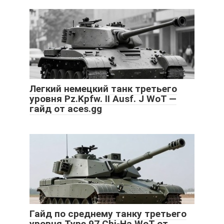
Легкий немецкий танк третьего
уровня Pz.Kpfw. II Ausf. J WoT —
гайд от aces.gg
Гайд по среднему танку третьего
уровня Type 97 Chi-Ha WoT от