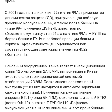
брони.
С 2001 года на танках «тип 99» и «тип 99А» применяется
динамическая защита (ДЗ), прикрывающая лобовую
проекцию корпуса и башни, а также борта башни. На
«типе 99» применена ДЗ FY-II, известная по
«бюджетному» танку «тип 96», а на «типе 99А» — FY-III на
бортах башни и FY-IV в лобовой проекции башни и
корпуса. Эффективность ДЗ оценивается как
соответствующая советским элементам 4С22
«Контакт-5».
Основным вооружением танка является нелицензионная
копия 125-мм орудия 2А46М-1, выпускаемая в Китае
вместе с электрогидравлической системой
стабилизации 2Э28М. Боекомплект состоит из 41
выстрела (22 из них находятся в автомате заряжания
карусельного типа). Применяются кумулятивные
снаряды BTJ1 (копия БК-14М), осколочно-фугасный ВТЕ2
(копия ОФ-19), а также ПТУР 9М119 «Рефлекс»,
выпускающиеся в КНР по лицензии. А вот бронебойные