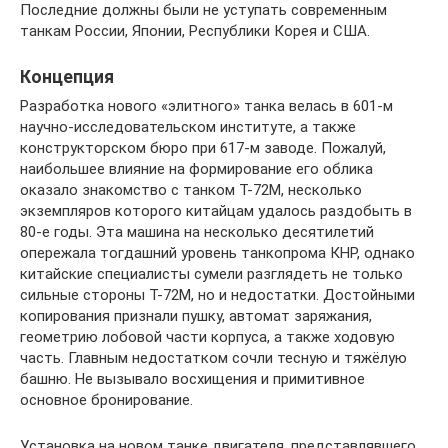
Последние должны были не уступать современным
танкам России, Японии, Республики Корея и США.
Концепция
Разработка нового «элитного» танка велась в 601-м
научно-исследовательском институте, а также
конструкторском бюро при 617-м заводе. Пожалуй,
наибольшее влияние на формирование его облика
оказало знакомство с танком Т-72М, несколько
экземпляров которого китайцам удалось раздобыть в
80-е годы. Эта машина на несколько десятилетий
опережала тогдашний уровень танкопрома КНР, однако
китайские специалисты сумели разглядеть не только
сильные стороны Т-72М, но и недостатки. Достойными
копирования признали пушку, автомат заряжания,
геометрию лобовой части корпуса, а также ходовую
часть. Главным недостатком сочли тесную и тяжёлую
башню. Не вызывало восхищения и примитивное
основное бронирование.
Установка на новом танке двигателя, представлявшего