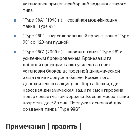
установлен прицел-прибор наблюдения старого
типа.
“Type 98А” (1998 г.) – серийная модификация
танка “Туре 98”.
“Туре 98В” – нереализованный проект танка ‘Туре
98″ со 120-мм пушкой.
“Type 98G” (2000 г.) – вариант танка “Туре 98” с
усиленным бронированием. Бронезащита
лобовой проекции танка усилена за счет
установки блоков встроенной динамической
защиты на корпусе и башне. Кроме того,
дополнительно защищены борта башни, где
навесная динамическая защита смонтирована
поверх решетчатой корзины. Боевая масса танка
возросла до 52 тонн. Послужил основной для
создания танка “Type 98G”.
Примечания [ править ]