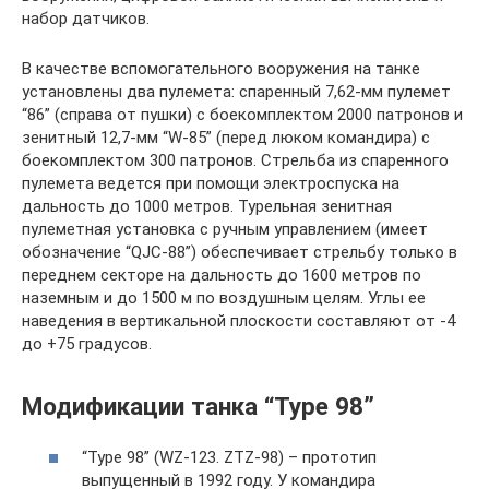
набор датчиков.
В качестве вспомогательного вооружения на танке
установлены два пулемета: спаренный 7,62-мм пулемет
“86” (справа от пушки) с боекомплектом 2000 патронов и
зенитный 12,7-мм “W-85” (перед люком командира) с
боекомплектом 300 патронов. Стрельба из спаренного
пулемета ведется при помощи электроспуска на
дальность до 1000 метров. Турельная зенитная
пулеметная установка с ручным управлением (имеет
обозначение “QJC-88”) обеспечивает стрельбу только в
переднем секторе на дальность до 1600 метров по
наземным и до 1500 м по воздушным целям. Углы ее
наведения в вертикальной плоскости составляют от -4
до +75 градусов.
Модификации танка “Туре 98”
“Туре 98” (WZ-123. ZTZ-98) – прототип
выпущенный в 1992 году. У командира