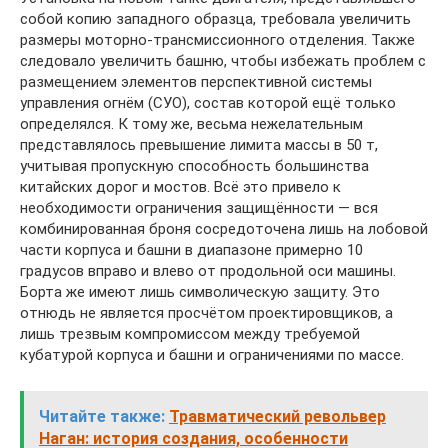
собой копию западного образца, требовала увеличить
размеры моторно-трансмиссионного отделения. Также
следовало увеличить башню, чтобы избежать проблем с
размещением элементов перспективной системы
управления огнём (СУО), состав которой ещё только
определялся. К тому же, весьма нежелательным
представлялось превышение лимита массы в 50 т,
учитывая пропускную способность большинства
китайских дорог и мостов. Всё это привело к
необходимости ограничения защищённости — вся
комбинированная броня сосредоточена лишь на лобовой
части корпуса и башни в диапазоне примерно 10
градусов вправо и влево от продольной оси машины.
Борта же имеют лишь символическую защиту. Это
отнюдь не является просчётом проектировщиков, а
лишь трезвым компромиссом между требуемой
кубатурой корпуса и башни и ограничениями по массе.
Читайте также:
Травматический револьвер
Наган: история создания, особенности