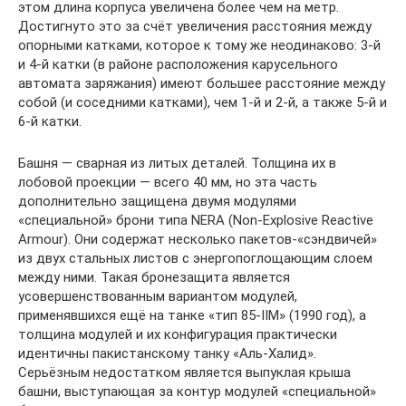
этом длина корпуса увеличена более чем на метр.
Достигнуто это за счёт увеличения расстояния между
опорными катками, которое к тому же неодинаково: 3-й
и 4-й катки (в районе расположения карусельного
автомата заряжания) имеют большее расстояние между
собой (и соседними катками), чем 1-й и 2-й, а также 5-й и
6-й катки.
Башня — сварная из литых деталей. Толщина их в
лобовой проекции — всего 40 мм, но эта часть
дополнительно защищена двумя модулями
«специальной» брони типа NERA (Non-Explosive Reactive
Armour). Они содержат несколько пакетов-«сэндвичей»
из двух стальных листов с энергопоглощающим слоем
между ними. Такая бронезащита является
усовершенствованным вариантом модулей,
применявшихся ещё на танке «тип 85-IIМ» (1990 год), а
толщина модулей и их конфигурация практически
идентичны пакистанскому танку «Аль-Халид».
Серьёзным недостатком является выпуклая крыша
башни, выступающая за контур модулей «специальной»