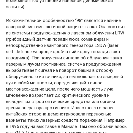
возможностью установки навесной динамической
защиты).
Исключительной особенностью “98” является наличие
лазерной системы активной защиты танка. Она состоит
из системы предупреждения о лазерном облучении LRW
(грибовидный датчик позади люка командира) и
непосредственно квантового генератора LSDW (laser
self-defence weapon; коробчатый корпус позади люка
наводчика). При получении сигнала об облучении танка
лазерным лучом противника, система предупреждения
вырабатывает сигнал на поворот башни в сторону
обнаруженного источника, затем включается лазерный
луч слабой мощности, определяющий точное
местонахождение цели, после чего мощность луча
мгновенно возрастает до критического уровня и
выводит из строя оптические средства или органы
зрения оператора противника. Известно, что ранее
китайская сторона демонстрировала переносные
варианты таких лазерных средств поражения. Например,
в 1995 году на выставке в Маниле. Там оно обозначалось
как ZM-87 (предположительно может повредить