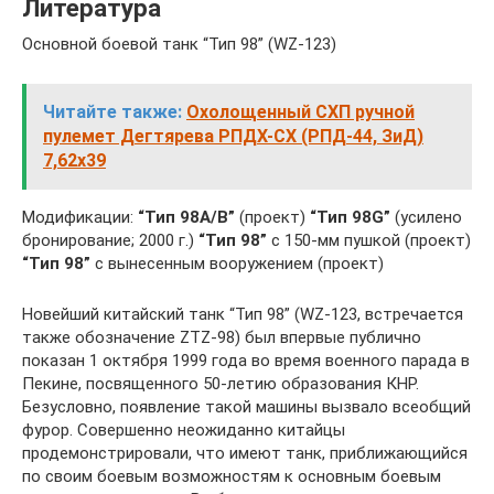
Литература
Основной боевой танк “Тип 98” (WZ-123)
Читайте также:
Охолощенный СХП ручной
пулемет Дегтярева РПДХ-СХ (РПД-44, ЗиД)
7,62x39
Модификации:
“Тип 98A/B”
(проект)
“Тип 98G”
(усилено
бронирование; 2000 г.)
“Тип 98”
с 150-мм пушкой (проект)
“Тип 98”
с вынесенным вооружением (проект)
Новейший китайский танк “Тип 98” (WZ-123, встречается
также обозначение ZTZ-98) был впервые публично
показан 1 октября 1999 года во время военного парада в
Пекине, посвященного 50-летию образования КНР.
Безусловно, появление такой машины вызвало всеобщий
фурор. Совершенно неожиданно китайцы
продемонстрировали, что имеют танк, приближающийся
по своим боевым возможностям к основным боевым