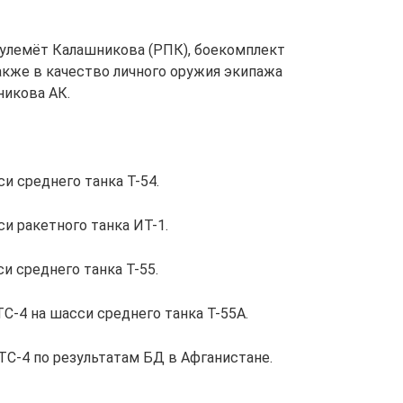
пулемёт Калашникова (РПК), боекомплект
акже в качество личного оружия экипажа
никова АК.
и среднего танка Т-54.
и ракетного танка ИТ-1.
и среднего танка Т-55.
-4 на шасси среднего танка Т-55А.
С-4 по результатам БД в Афганистане.