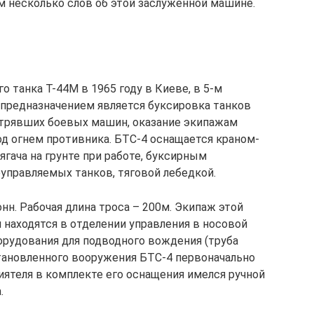
 несколько слов об этой заслуженной машине.
о танка Т-44М в 1965 году в Киеве, в 5-м
 предназначением является буксировка танков
астрявших боевых машин, оказание экипажам
од огнем противника. БТС-4 оснащается краном-
ягача на грунте при работе, буксирным
управляемых танков, тяговой лебедкой.
нн. Рабочая длина троса – 200м. Экипаж этой
 находятся в отделении управления в носовой
орудования для подводного вождения (труба
становленного вооружения БТС-4 первоначально
иятеля в комплекте его оснащения имелся ручной
.