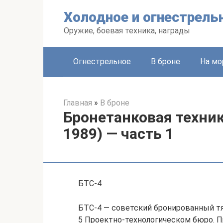
Перейти
Холодное и огнестрель
к
контенту
Оружие, боевая техника, награды
Огнестрельное
В броне
На мо
Главная
»
В броне
Бронетанковая техник
1989) — часть 1
БТС-4
БТС-4 — советский бронированный тяг
5 Проектно-технологическом бюро. П