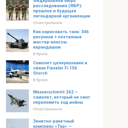
Федеральное бюро
расследования (ФБР):
прошлое и будущее
легендарной организации
Огнестрельное
Как нарисовать танк: 346
рисунков + поэтапные
мастер-классы
карандашом
В броне
Самолет целеуказания и
связи Fieseler Fi 156
Storch
В броне
Messerschmitt 262 –
самолет, который не смог
переломить ход войны
Огнестрельное
Зенитно-ракетный
комплекс «Тор» —