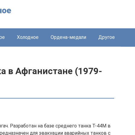
ное
ре
Холодное
Ордена-медали
Другое
а в Афганистане (1979-
ач. Разработан на базе среднего танка Т-44М в
редназначен для эвакуации аварийных танков с