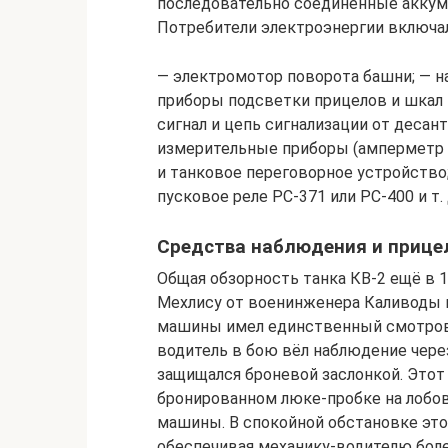
последовательно соединённые аккум
Потребители электроэнергии включал
— электромотор поворота башни; — 
приборы подсветки прицелов и шкал
сигнал и цепь сигнализации от десан
измерительные приборы (амперметр и
и танковое переговорное устройство;
пусковое реле РС-371 или РС-400 и т. 
Средства наблюдения и приц
Общая обзорность танка КВ-2 ещё в 1
Мехлису от военинженера Каливоды 
машины имел единственный смотрово
водитель в бою вёл наблюдение чере
защищался броневой заслонкой. Этот
бронированном люке-пробке на лобов
машины. В спокойной обстановке это
обеспечивая механику-водителю бол