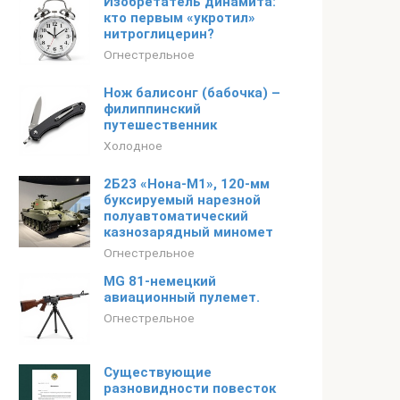
Изобретатель динамита:
кто первым «укротил»
нитроглицерин?
Огнестрельное
Нож балисонг (бабочка) –
филиппинский
путешественник
Холодное
2Б23 «Нона-М1», 120-мм
буксируемый нарезной
полуавтоматический
казнозарядный миномет
Огнестрельное
MG 81-немецкий
авиационный пулемет.
Огнестрельное
Существующие
разновидности повесток