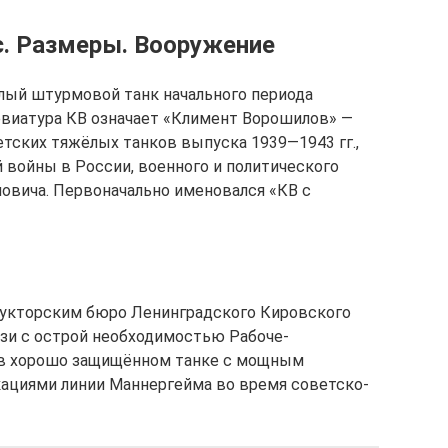
с. Размеры. Вооружение
ёлый штурмовой танк начального периода
евиатура КВ означает «Климент Ворошилов» —
тских тяжёлых танков выпуска 1939—1943 гг.,
 войны в России, военного и политического
овича. Первоначально именовался «КВ с
рукторским бюро Ленинградского Кировского
вязи с острой необходимостью Рабоче-
 в хорошо защищённом танке с мощным
ациями линии Маннергейма во время советско-