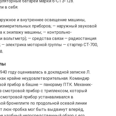
уляторные батареи марки 6-СТЭ-128.
и в себя:
наружное и внутреннее освещение машины,
 измерительных приборов; — наружный звуковой
та к экипажу машины; — контрольно-
 вольтметр); — средства связи — радиостанция
 — электрика моторной группы — стартер СТ-700,
д.
елы
940 году оценивалась в докладной записке Л.
как крайне неудовлетворительная. Командир
й прибор в башне — панораму ПТК. Механик-
з смотровой прибор с триплексом, который
 смотровой прибор устанавливался в
ой бронеплите по продольной осевой линии
т люк-пробка мог быть выдвинут вперёд,
ее удобный непосредственный обзор с его