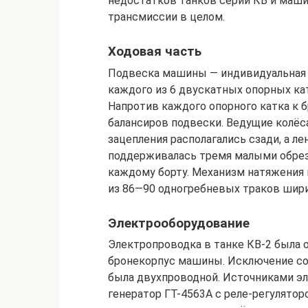
недостатков танков серии КВ и маши
трансмиссии в целом.
Ходовая часть
Подвеска машины — индивидуальная 
каждого из 6 двускатных опорных ка
Напротив каждого опорного катка к 
балансиров подвески. Ведущие колё
зацепления располагались сзади, а л
поддерживалась тремя малыми обр
каждому борту. Механизм натяжения 
из 86—90 одногребневых траков шири
Электрооборудование
Электропроводка в танке КВ-2 была
бронекорпус машины. Исключение сос
была двухпроводной. Источниками эл
генератор ГТ-4563А с реле-регулято