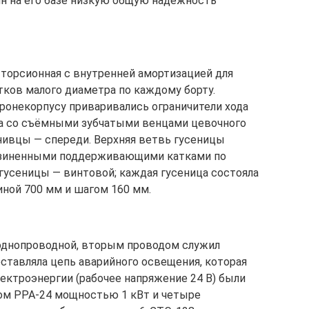
н на его базе низкую общую надёжность
торсионная с внутренней амортизацией для
тков малого диаметра по каждому борту.
бронекорпусу приваривались ограничители хода
са со съёмными зубчатыми венцами цевочного
енивцы — спереди. Верхняя ветвь гусеницы
езиненными поддерживающими катками по
гусеницы — винтовой; каждая гусеница состояла
ной 700 мм и шагом 160 мм.
 однопроводной, вторым проводом служил
тавляла цепь аварийного освещения, которая
ектроэнергии (рабочее напряжение 24 В) были
ром РРА-24 мощностью 1 кВт и четыре