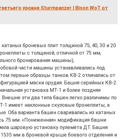
третьего уровня Sturmpanzer I Bison WoT от
 катаных броневых плит толщиной 75, 40, 30 и 20
ронеплиты с толщиной, отличной от 75 мм,
ального бронирования машины),
лобовой части машины устанавливались под
этом первые образцы танков КВ-2 отличались от
фигурацией маски орудия. Башня серийных КВ-2
начальная установка МТ-1 и более поздняя
Внешне эти два типа башен легко различимы по
МТ-1 имеет наклонные скуловые бронеплиты, а
е. Оба варианта башен сваривались из катаных
ась 75 мм. «Пониженная» модификация башни
мела шаровую установку пулемёта ДТ. Башня
 1535 мм в броневой крыше боевого отделения и