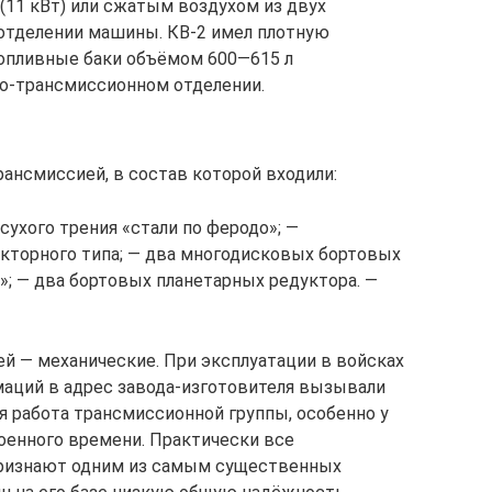
 (11 кВт) или сжатым воздухом из двух
 отделении машины. КВ-2 имел плотную
топливные баки объёмом 600—615 л
но-трансмиссионном отделении.
ансмиссией, в состав которой входили:
ухого трения «стали по феродо»; —
акторного типа; — два многодисковых бортовых
»; — два бортовых планетарных редуктора. —
й — механические. При эксплуатации в войсках
маций в адрес завода-изготовителя вызывали
 работа трансмиссионной группы, особенно у
оенного времени. Практически все
признают одним из самым существенных