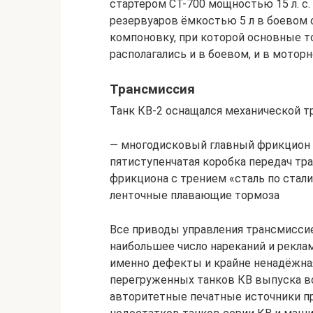
стартером СТ-700 мощностью 15 л. с.
резервуаров ёмкостью 5 л в боевом
компоновку, при которой основные 
располагались и в боевом, и в мотор
Трансмиссия
Танк КВ-2 оснащался механической тр
— многодисковый главный фрикцион с
пятиступенчатая коробка передач тр
фрикциона с трением «сталь по стали
ленточные плавающие тормоза
Все приводы управления трансмиссие
наибольшее число нареканий и рекла
именно дефекты и крайне ненадёжная
перегруженных танков КВ выпуска в
авторитетные печатные источники 