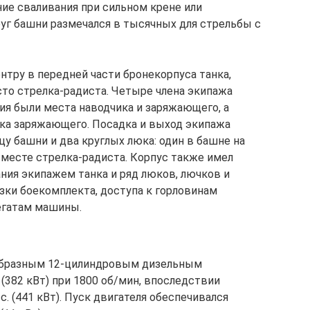
ие сваливания при сильном крене или
уг башни размечался в тысячных для стрельбы с
нтру в передней части бронекорпуса танка,
сто стрелка-радиста. Четыре члена экипажа
дия были места наводчика и заряжающего, а
ка заряжающего. Посадка и выход экипажа
у башни и два круглых люка: один в башне на
 месте стрелка-радиста. Корпус также имел
ния экипажем танка и ряд люков, лючков и
зки боекомплекта, доступа к горловинам
регатам машины.
образным 12-цилиндровым дизельным
 (382 кВт) при 1800 об/мин, впоследствии
с. (441 кВт). Пуск двигателя обеспечивался