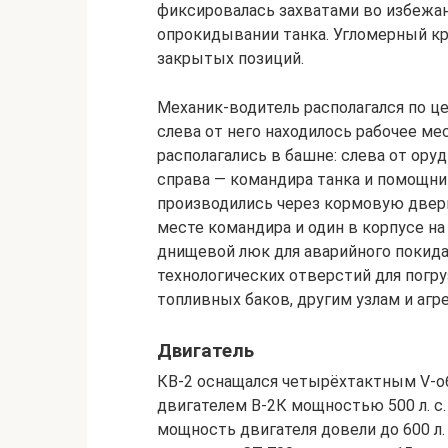
фиксировалась захватами во избежан
опрокидывании танка. Угломерный кр
закрытых позиций.
Механик-водитель располагался по це
слева от него находилось рабочее ме
располагались в башне: слева от ору
справа — командира танка и помощни
производились через кормовую дверц
месте командира и один в корпусе на
днищевой люк для аварийного покида
технологических отверстий для погру
топливных баков, другим узлам и аг
Двигатель
КВ-2 оснащался четырёхтактным V-
двигателем В-2К мощностью 500 л. с.
мощность двигателя довели до 600 л. 