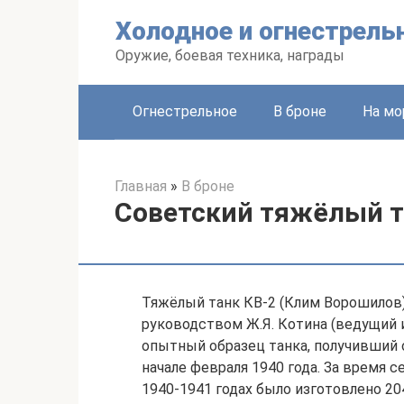
Перейти
Холодное и огнестрель
к
контенту
Оружие, боевая техника, награды
Огнестрельное
В броне
На мо
Главная
»
В броне
Советский тяжёлый т
Тяжёлый танк КВ-2 (Клим Ворошилов)
руководством Ж.Я. Котина (ведущий и
опытный образец танка, получивший 
начале февраля 1940 года. За время с
1940-1941 годах было изготовлено 204