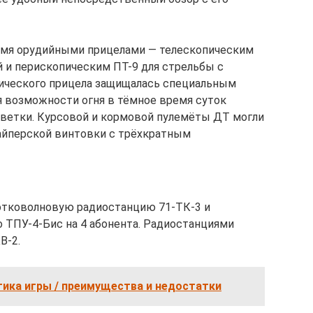
вумя орудийными прицелами — телескопическим
 и перископическим ПТ-9 для стрельбы с
пического прицела защищалась специальным
 возможности огня в тёмное время суток
ветки. Курсовой и кормовой пулемёты ДТ могли
айперской винтовки с трёхкратным
ротковолновую радиостанцию 71-ТК-3 и
 ТПУ-4-Бис на 4 абонента. Радиостанциями
В-2.
ктика игры / преимущества и недостатки