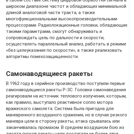
в своем составе систему цифровой обработки сигнала в
широком диапазоне частот и обладающих минимальной
длиной аналоговой части тракта, а также
многофункциональными высокопроизводительными
процессорами. Радиолокационные головки, обладающие
такими параметрами, смогут обнаруживать и
сопровождать цель по дальности и скорости,
осуществлять параллельный анализ, работать в режиме
«без целеуказания по скорости», а также реализовать
алгоритмы помехозащищенности.
Самонаводящиеся ракеты
В 1962 году в серийное производство поступили первые
самонаводящиеся ракеты Р-3С. Головки самонаведения
реагировали на источник теплового излучения, которым,
как правило, выступало реактивное сопло мотора
вражеского самолета. Система была пригодна для
маневренного воздушного сражения, но в случае резкого
маневра цели в сторону ракеты, атака срывалась или
заканчивалась промахом. В среднем воздушном бою из
десяти пусков ракеты цели достигали не более двух.