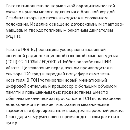
Ракета выполнена по нормальной аэродинамической
схеме с крылом малого удлинения с большой хордой.
Стабилизаторы до пуска находятся в сложенном
положении. Изделие оснащено двухрежимным стартово-
маршевым твердотопливным ракетным двигателем
(РДТТ).
Ракета РВВ-БД оснащена усовершенствованной
активной радиолокационной головкой самонаведения
(ГСН) 9Б-1103М-350/ОКР «Шайба» разработки НИИ
«Агат». Целеуказание перед пуском производится в
секторе 120 град в передней полусфере самолета-
носителя. В ГСН установлен новый миниатюрный
цифровой сигнальный процессор с большим объемом
памяти и повышенным быстродействием. Вместо
обычных механических гироскопов в ГСН использованы
волоконно-оптические гироскопы и механические
гироскопы с форсированным выходом на рабочий режим,
благодаря чему уменьшено время подготовки ракеты к
пуску.