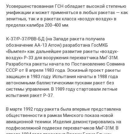
Усовершенствованная ГСН обладает высокой степенью
унификации и может применяться в любых ракетах — как
зенитных, так и в ракетах класса «воздух-воздух» в
пределах калибра 200-400 мм.
К-37/Р-37/РВВ-БД (на Западе ракета получила
обозначение AA-13 Arrow) разработана ГосМКБ
«Вымпел» как дальнейшее развитие ракеты «воздух-
воздух» Р-33 для вооружения перехватчика МиГ-31М.
Разработка ракеты начата по Постановлению Совмина
СССР от 8 апреля 1983 года. Эскизный проект ракеты
защищен в 1983 году. Испытания начаты в 1988 года
автономными баллистическими пусками ракет без
системы управления. В 1989 году стартовали летные
испытания ракет Р-37.
В марте 1992 году ракета была впервые представлена
общественности в рамках Минского показа новой
авиационной техники. Изделия демонстрировались на
подфюзеляжной подвеске перехватчиков МиГ-31М. В