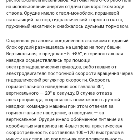
расположением механизмов. Автоматика С-60 работала
на использовании энергии отдачи при коротком ходе
ствола. Орудие имело ствол-моноблок, поршневой
скользящий затвор, гидравлический тормоз отката,
пружинный накатник и снабжалось дульным тормозом.
Спаренная установка соединённых люльками в единый
блок орудий размещалась на цапфах на полу башни.
Вертикальная, в пределах −5…+85°, и горизонтальная
наводка осуществлялись при помощи
электрогидравлических приводов, работавших от
электродвигателя постоянной скорости вращения через
гидравлический регулятор скорости. Скорость
горизонтального наведения составляла 30°,
вертикального — 20° в секунду. В случае отказа
электропривода, сохранялась возможность ручной
наводки: командир машины при этом отвечал за
горизонтальное наведение, а наводчик — за
вертикальное. Орудие имело обойменное питание из
коробчатых магазинов на 4 выстрела, практическая
скорострельность составляла 100—120 выстрелов в
минуту на ствол, но предельная продолжительность