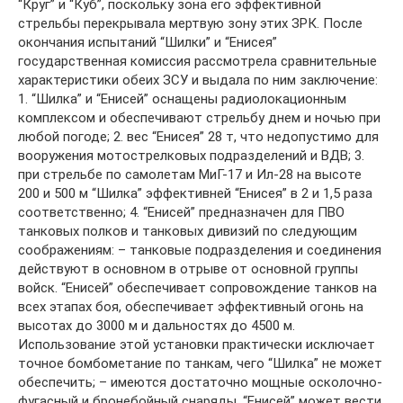
“Круг” и “Куб”, поскольку зона его эффективной
стрельбы перекрывала мертвую зону этих ЗРК. После
окончания испытаний “Шилки” и “Енисея”
государственная комиссия рассмотрела сравнительные
характеристики обеих ЗСУ и выдала по ним заключение:
1. “Шилка” и “Енисей” оснащены радиолокационным
комплексом и обеспечивают стрельбу днем и ночью при
любой погоде; 2. вес “Енисея” 28 т, что недопустимо для
вооружения мотострелковых подразделений и ВДВ; 3.
при стрельбе по самолетам МиГ-17 и Ил-28 на высоте
200 и 500 м “Шилка” эффективней “Енисея” в 2 и 1,5 раза
соответственно; 4. “Енисей” предназначен для ПВО
танковых полков и танковых дивизий по следующим
соображениям: – танковые подразделения и соединения
действуют в основном в отрыве от основной группы
войск. “Енисей” обеспечивает сопровождение танков на
всех этапах боя, обеспечивает эффективный огонь на
высотах до 3000 м и дальностях до 4500 м.
Использование этой установки практически исключает
точное бомбометание по танкам, чего “Шилка” не может
обеспечить; – имеются достаточно мощные осколочно-
фугасный и бронебойный снаряды. “Енисей” может вести