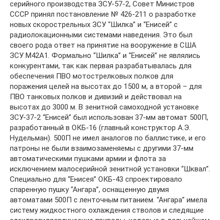
серийного производства ЗСУ-57-2, Совет Министров
СССР принял постановление № 426-211 о разработке
новых скорострельных ЗСУ “Шилка” и “Енисей” с
радиолокационными системами наведения. Это был
своего рода ответ на принятие на вооружение в США
ЗСУ М42А1. Формально “Шилка” и “Енисей” не являлись
конкурентами, так как первая разрабатывалась для
обеспечения ПВО мотострелковых полков для
поражения целей на высотах до 1500 м, а второй – для
ПВО танковых полков и дивизий и действовал на
высотах до 3000 м. В зенитной самоходной установке
ЗСУ-37-2 “Енисей” был использован 37-мм автомат 500П,
разработанный в ОКБ-16 (главный конструктор А.Э.
Нудельман). 500П не имел аналогов по баллистике, и его
патроны не были взаимозаменяемы с другими 37-мм
автоматическими пушками армии и флота за
исключением малосерийной зенитной установки “Шквал”.
Специально для “Енисея” ОКБ-43 спроектировало
спаренную пушку “Ангара”, оснащенную двумя
автоматами 500П с ленточным питанием. “Ангара” имела
систему жидкостного охлаждения стволов и следящие