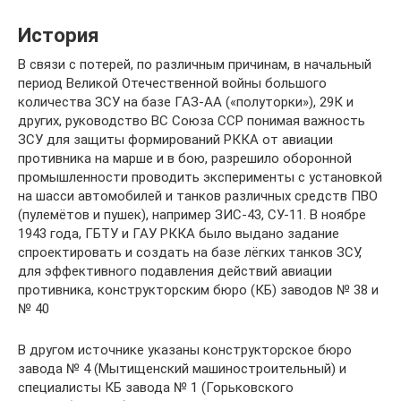
История
В связи с потерей, по различным причинам, в начальный
период Великой Отечественной войны большого
количества ЗСУ на базе ГАЗ-АА («полуторки»), 29К и
других, руководство ВС Союза ССР понимая важность
ЗСУ для защиты формирований РККА от авиации
противника на марше и в бою, разрешило оборонной
промышленности проводить эксперименты с установкой
на шасси автомобилей и танков различных средств ПВО
(пулемётов и пушек), например ЗИС-43, СУ-11. В ноябре
1943 года, ГБТУ и ГАУ РККА было выдано задание
спроектировать и создать на базе лёгких танков ЗСУ,
для эффективного подавления действий авиации
противника, конструкторским бюро (КБ) заводов № 38 и
№ 40
В другом источнике указаны конструкторское бюро
завода № 4 (Мытищенский машиностроительный) и
специалисты КБ завода № 1 (Горьковского