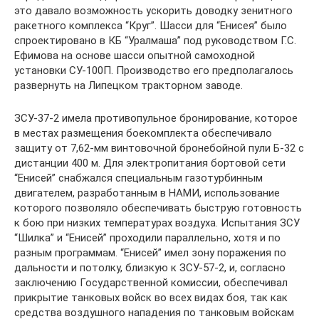
это давало возможность ускорить доводку зенитного
ракетного комплекса “Круг”. Шасси для “Енисея” было
спроектировано в КБ “Уралмаша” под руководством Г.С.
Ефимова на основе шасси опытной самоходной
установки СУ-100П. Производство его предполагалось
развернуть на Липецком тракторном заводе.
ЗСУ-37-2 имела противопульное бронирование, которое
в местах размещения боекомплекта обеспечивало
защиту от 7,62-мм винтовочной бронебойной пули Б-32 с
дистанции 400 м. Для электропитания бортовой сети
“Енисей” снабжался специальным газотурбинным
двигателем, разработанным в НАМИ, использование
которого позволяло обеспечивать быструю готовность
к бою при низких температурах воздуха. Испытания ЗСУ
“Шилка” и “Енисей” проходили параллельно, хотя и по
разным программам. “Енисей” имел зону поражения по
дальности и потолку, близкую к ЗСУ-57-2, и, согласно
заключению Государственной комиссии, обеспечивал
прикрытие танковых войск во всех видах боя, так как
средства воздушного нападения по танковым войскам