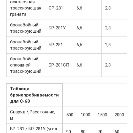
осколочная
трассирующая
ОР-281
6,6
2,8
1
граната
бронебойный
БР-281У
6,6
2,8
1
трассирующий
бронебойный
БР-281
6,6
2,8
1
трассирующий
бронебойный
сплошной
БР-281СП
6,6
2,8
трассирующий
Таблица
бронепробиваемости
для C-68
Снаряд \ Расстояние,
500
1000
1500
2000
м
БР-281 / БР-281У (угол
90
80
70
60