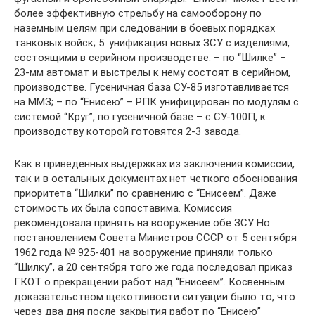
более эффективную стрельбу на самооборону по
наземным целям при следовании в боевых порядках
танковых войск; 5. унификация новых ЗСУ с изделиями,
состоящими в серийном производстве: – по “Шилке” –
23-мм автомат и выстрелы к нему состоят в серийном,
производстве. Гусеничная база СУ-85 изготавливается
на ММЗ; – по “Енисею” – РПК унифицирован по модулям с
системой “Круг”, по гусеничной базе – с СУ-100П, к
производству которой готовятся 2-3 завода.
Как в приведенных выдержках из заключения комиссии,
так и в остальных документах нет четкого обоснования
приоритета “Шилки” по сравнению с “Енисеем”. Даже
стоимость их была сопоставима. Комиссия
рекомендовала принять на вооружение обе ЗСУ. Но
постановлением Совета Министров СССР от 5 сентября
1962 года № 925-401 на вооружение приняли только
“Шилку”, а 20 сентября того же года последовал приказ
ГКОТ о прекращении работ над “Енисеем”. Косвенным
доказательством щекотливости ситуации было то, что
через два дня после закрытия работ по “Енисею”