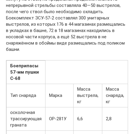
непрерывной стрельбы составляла 40—50 выстрелов,
после чего ствол было необходимо охладить.
Боекомплект ЗСУ-57-2 составлял 300 унитарных
выстрелов, из которых 176 в 44 магазинах размещались
в укладках в башне, 72 в 18 магазинах находились в
носовой части корпуса, а ещё 52 выстрела в не
снаряжённом в обоймы виде размещались под поликом
башни.
Боеприпасы
57-мм пушки
С-68
Масса
Масса
Тип снаряда
Марка
выстрела,
снаряда,
В
кг
кг
осколочная
трассирующая
ОР-281У
6,6
2,8
1
граната