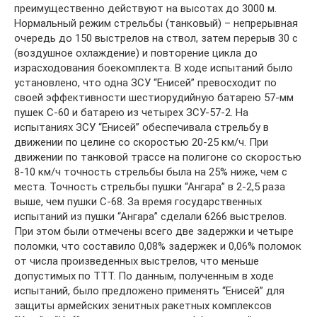
преимущественно действуют на высотах до 3000 м.
Нормальный режим стрельбы (танковый) – непрерывная
очередь до 150 выстрелов на ствол, затем перерыв 30 с
(воздушное охлаждение) и повторение цикла до
израсходования боекомплекта. В ходе испытаний было
установлено, что одна ЗСУ “Енисей” превосходит по
своей эффективности шестиорудийную батарею 57-мм
пушек С-60 и батарею из четырех ЗСУ-57-2. На
испытаниях ЗСУ “Енисей” обеспечивала стрельбу в
движении по целине со скоростью 20-25 км/ч. При
движении по танковой трассе на полигоне со скоростью
8-10 км/ч точность стрельбы была на 25% ниже, чем с
места. Точность стрельбы пушки “Ангара” в 2-2,5 раза
выше, чем пушки С-68. За время государственных
испытаний из пушки “Ангара” сделали 6266 выстрелов.
При этом были отмечены всего две задержки и четыре
поломки, что составило 0,08% задержек и 0,06% поломок
от числа произведенных выстрелов, что меньше
допустимых по ТТТ. По данным, полученным в ходе
испытаний, было предложено применять “Енисей” для
защиты армейских зенитных ракетных комплексов