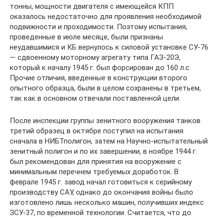
тонны, мощности двигателя с имеющейся КПП
оказалось недостаточно для проявления необходимой
подвижности и проходимости. Поэтому испытания,
проведенные в июле месяце, были признаны
неудавшимися и КБ вернулось к силовой установке СУ-76
— сдвоенному моторному агрегату типа ГАЗ-20Э,
который к началу 1945 г. был форсирован до 160 л.с.
Прочие отличия, введенные в конструкции второго
опытного образца, были в целом сохранены в третьем,
так как в основном отвечали поставленной цели.
После инспекции группы зенитного вооружения танков
третий образец в октябре поступил на испытания
сначала в НИБТполигон, затем на Научно-испытательный
зенитный полигон и по их завершении, в ноябре 1944 г.
был рекомендован для принятия на вооружение с
минимальным перечнем требуемых доработок. В
феврале 1945 г. завод начал готовиться к серийному
производству САУ, однако до окончания войны было
изготовлено лишь несколько машин, получивших индекс
ЗСУ-37, по временной технологии. Считается, что до