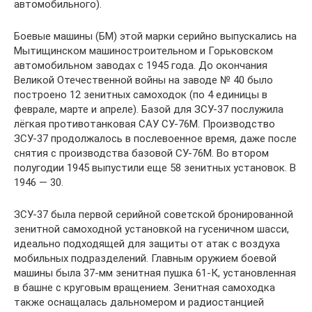
автомобильного).
Боевые машины (БМ) этой марки серийно выпускались на
Мытищинском машиностроительном и Горьковском
автомобильном заводах с 1945 года. До окончания
Великой Отечественной войны на заводе № 40 было
построено 12 зенитных самоходок (по 4 единицы в
феврале, марте и апреле). Базой для ЗСУ-37 послужила
лёгкая противотанковая САУ СУ-76М. Производство
ЗСУ-37 продолжалось в послевоенное время, даже после
снятия с производства базовой СУ-76М. Во втором
полугодии 1945 выпустили еще 58 зенитных установок. В
1946 — 30.
ЗСУ-37 была первой серийной советской бронированной
зенитной самоходной установкой на гусеничном шасси,
идеально подходящей для защиты от атак с воздуха
мобильных подразделений. Главным оружием боевой
машины была 37-мм зенитная пушка 61-К, установленная
в башне с круговым вращением. Зенитная самоходка
также оснащалась дальномером и радиостанцией