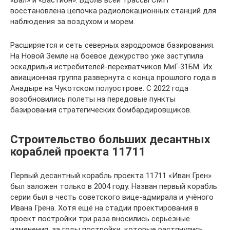
«Бал» и «Бастион». Вдоль всей трассы СМП
восстановлена цепочка радиолокационных станций для
наблюдения за воздухом и морем.
Расширяется и сеть северных аэродромов базирования.
На Новой Земле на боевое дежурство уже заступила
эскадрилья истребителей-перехватчиков МиГ-31БМ. Их
авиационная группа развернута с конца прошлого года в
Анадыре на Чукотском полуострове. С 2022 года
возобновились полеты на передовые пункты
базирования стратегических бомбардировщиков.
Строительство больших десантных
кораблей проекта 11711
Первый десантный корабль проекта 11711 «Иван Грен»
был заложен только в 2004 году. Назван первый корабль
серии был в честь советского вице-адмирала и учёного
Ивана Грена. Хотя ещё на стадии проектирования в
проект постройки три раза вносились серьёзные
изменения, за годы постройки, которые растянулись