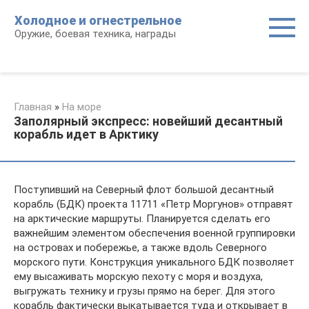
Перейти
Холодное и огнестрельное
к
Оружие, боевая техника, награды
контенту
Главная
»
На море
Заполярный экспресс: новейший десантный
корабль идет в Арктику
Поступивший на Северный флот большой десантный
корабль (БДК) проекта 11711 «Петр Моргунов» отправят
на арктические маршруты. Планируется сделать его
важнейшим элементом обеспечения военной группировки
на островах и побережье, а также вдоль Северного
морского пути. Конструкция уникального БДК позволяет
ему высаживать морскую пехоту с моря и воздуха,
выгружать технику и грузы прямо на берег. Для этого
корабль фактически выкатывается туда и открывает в