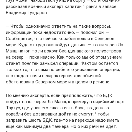
груз может находиться у них на борту — об этом «МК»
рассказал военный эксперт капитан 1 ранга в запасе
Владимир Гундаров.
— Чтобы однозначно ответить на такие вопросы,
информации пока недостаточно, — пояснил он. —
Сообщается, что сейчас корабли вошли в Северное
море. Куда оттуда они пойдут дальше — то ли через Ла-
Манш на юг, то ли вокруг Скандинавского полуострова
на север — пока неясно. Как только мы об этом узнаем,
станет понятен замысел операции. Фактом остаётся
только то, что сама по себе это уникальная операция,
нестандартная и нехарактерная для обычной
обстановки в Северном море и в целом в регионе.
По мнению эксперта, если предположить, что БДК
пойдут на юг через Ла-Манш, к примеру в сирийский порт
Тартус, где у нашего флота есть база, то до него
корабли без дозаправки дойти не смогут. Чтобы
заправить шесть БДК, где-то на переходе надо иметь
еще как минимум два танкера. Но о них речи не идет.