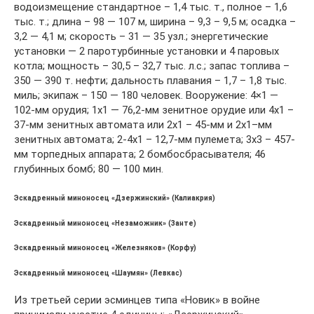
водоизмещение стандартное – 1,4 тыс. т., полное – 1,6
тыс. т.; длина – 98 — 107 м, ширина – 9,3 – 9,5 м; осадка –
3,2 — 4,1 м; скорость – 31 — 35 узл.; энергетические
установки — 2 паротурбинные установки и 4 паровых
котла; мощность – 30,5 – 32,7 тыс. л.с.; запас топлива –
350 — 390 т. нефти; дальность плавания – 1,7 – 1,8 тыс.
миль; экипаж – 150 — 180 человек. Вооружение: 4×1 —
102-мм орудия; 1х1 — 76,2-мм зенитное орудие или 4х1 –
37-мм зенитных автомата или 2х1 – 45-мм и 2х1–мм
зенитных автомата; 2-4х1 – 12,7-мм пулемета; 3х3 – 457-
мм торпедных аппарата; 2 бомбосбрасывателя; 46
глубинных бомб; 80 — 100 мин.
Эскадренный миноносец «Дзержинский» (Калиакрия)
Эскадренный миноносец «Незаможник» (Занте)
Эскадренный миноносец «Железняков» (Корфу)
Эскадренный миноносец «Шаумян» (Левкас)
Из третьей серии эсминцев типа «Новик» в войне