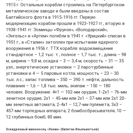
1915 г. Остальные корабли строились на Петербургском
металлическом заводе и были введены в состав
Балтийского флота в 1915-1916 гг. Первую
модернизацию корабли прошли в 1923-1927 гг., вторую в
1938-1941 гг. Эсминцы «Фрунзе», «Володарский»,
«Энгельс» и «Артем» погибли в 1941 г. «Урицкий» списан в
1951 г., а «Сталин» затоплен при испытании ядерного
вооружения в 1956 г. ТТХ корабля: водоизмещение
стандартное – 1,2 тыс. т., полное – 1,7 тыс. т.; длина – 98
м, ширина – 9,8 м; осадка – 3 — 3,4 м; скорость – 31 — 35
узл.; энергетические установки — 2 паротурбинные
установки и 4 — 5 паровых котла; мощность – 23 – 30
тыс. л.с.; запас топлива – 350 — 390 т. нефти; дальность
плавания – 1,6 – 1,8 тыс. миль; экипаж – 150 — 180
человек. Вооружение: 4×1 — 102-мм орудия; 1-2х1 – 76-мм
зенитное орудие; 2х1 – 45-мм или 2х1 – 37-мм или 2х1 20-
мм зенитных автомата; 2-4х1 – 12,7-мм пулемета; 3х3 –
457-мм торпедных аппарата; 2 бомбосбрасывателя; 10 —
12 глубинных бомб; 80 мин.
Эскадренный миноносец «Ленин» (Капитан Изыльметьев)