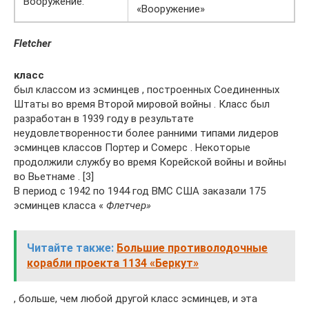
Вооружение:
«Вооружение»
Fletcher
класс
был классом из эсминцев , построенных Соединенных
Штаты во время Второй мировой войны . Класс был
разработан в 1939 году в результате
неудовлетворенности более ранними типами лидеров
эсминцев классов Портер и Сомерс . Некоторые
продолжили службу во время Корейской войны и войны
во Вьетнаме . [3]
В период с 1942 по 1944 год ВМС США заказали 175
эсминцев класса «
Флетчер»
Читайте также:
Большие противолодочные
корабли проекта 1134 «Беркут»
, больше, чем любой другой класс эсминцев, и эта