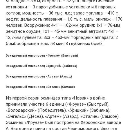
м; осадка – 3,5 м; скорость – 32 узл.; энергетические
установки — 3 паротурбинные установки и 6 паровых
котлов; мощность – 36 тыс. л.с.; запас топлива – 410 т.
нефти; дальность плавания – 1,8 тыс. миль; экипаж – 170
человек. Вооружение: 4×1 — 102-мм орудия; 1х1 – 76-мм
зенитное орудие; 1х1 – 45-мм зенитный автомат; 4х1 –
12,7-мм пулемета; 3х3 – 450-мм торпедных аппарата; 2
бомбосбрасывателя; 58 мин; 8 глубинных бомб.
Эскадренный миноносец «Фрунзе» (Быстрый)
Эскадренный миноносец «Урицкий» (Забияка)
Эскадренный миноносец «Артем» (Азард)
Эскадренный миноносец «Сталин» (Самсон)
Из первой серии эсминцев типа «Новик» в войне
принимали участие 6 единиц («Фрунзе» (Быстрый),
«Володарский» (Победитель), «Урицкий» (Забияка),
«Энгельс» (Десна), «Артем» (Азард), «Сталин» (Самсон).
Эсминец «Фрунзе» был построен на Херсонском заводе
А. Ваддона и принят в состав Черноморского флота в