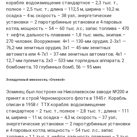
корабля: водоизмещение стандартное – 2,3 тыс. т.,
полное – 2,5 тыс. т.; длина – 112,5 м, ширина – 10,2 м;
осадка – 4 м; скорость – 38 узл.; энергетические
установки — 2 паротурбинные установки и 4 паровых
котла; мощность – 54 — 60 тыс. л.с.; запас топлива – 470
т. нефти; дальность плавания – 1,8 тыс. миль; экипаж –
270 человек. Вооружение: 4×1 — 130-мм орудия; 2-3х1 —
76,2-мм зенитных орудия, 3х1 — 45-мм зенитных
автомата или 4-7х1 – 37-мм зенитных автоматов; 4х1 –
12,7-мм пулемета; 2х3 – 533-мм торпедных аппарата; 2
бомбомета; 10 глубинных бомб; 56 — 95 мин.
Эскадренный миноносец «Огневой»
Эсминец был построен на Николаевском заводе №200 и
принят в строй Черноморского флота в 1945 г. Корабль
списан в 1958 г. ТТХ корабля: водоизмещение
стандартное – 2 тыс. т., полное – 2,8 тыс. т.; длина – 111
м, ширина – 11 м; осадка – 4,3 м; скорость – 37 узл.;
энергетические установки — 2 паротурбинные установки
и 4 паровых котла; мощность – 54 тыс. л.с.; запас
топлива – 1,1 тыс. т. нефти; дальность плавания – 3 тыс.