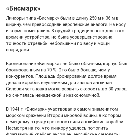
«Бисмарк»
Линкоры типа «Бисмарк» были в длину 250 м и 36 м в
ширину, чем превосходили европейские аналоги. На носу
и корме помещались 8 орудий традиционного для того
времени устройства, но была усовершенствована
точность стрельбы небольшими по весу и мощи
снарядами.
Бронирование «Бисмарка» не было обычным, корпус был
бронированным на 70 %. Это было больше, чем у
конкурентов. Площадь бронирования долгое время
делала корабль неуязвимым для залпов англичан.
Силовая установка могла развить скорость до 30 узлов,
но считалась ненадежной и неэкономичной.
В 1941 г. «Бисмарк» участвовал в самом знаменитом
морском сражении Второй мировой войны, в котором
немецкому отряду противостояли английские корабли.
Несмотря на то, что линкору удалось потопить
флагманский крейсер англичан, английские самолеты