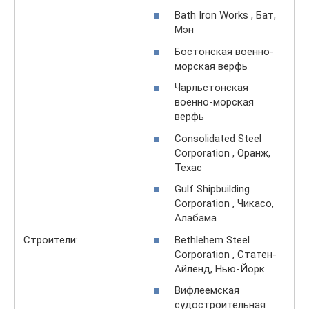
Bath Iron Works , Бат,
Мэн
Бостонская военно-
морская верфь
Чарльстонская
военно-морская
верфь
Consolidated Steel
Corporation , Оранж,
Техас
Gulf Shipbuilding
Corporation , Чикасо,
Алабама
Bethlehem Steel
Строители:
Corporation , Статен-
Айленд, Нью-Йорк
Вифлеемская
судостроительная