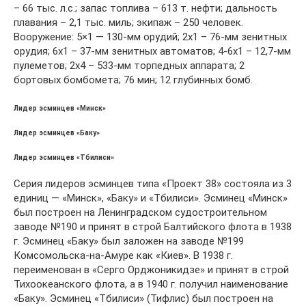
– 66 тыс. л.с.; запас топлива – 613 т. нефти; дальность
плавания – 2,1 тыс. миль; экипаж – 250 человек.
Вооружение: 5×1 — 130-мм орудий; 2х1 – 76-мм зенитных
орудия; 6х1 – 37-мм зенитных автоматов; 4-6х1 – 12,7-мм
пулеметов; 2х4 – 533-мм торпедных аппарата; 2
бортовых бомбомета; 76 мин; 12 глубинных бомб.
Лидер эсминцев «Минск»
Лидер эсминцев «Баку»
Лидер эсминцев «Тбилиси»
Серия лидеров эсминцев типа «Проект 38» состояла из 3
единиц — «Минск», «Баку» и «Тбилиси». Эсминец «Минск»
был построен на Ленинградском судостроительном
заводе №190 и принят в строй Балтийского флота в 1938
г. Эсминец «Баку» был заложен на заводе №199
Комсомольска-на-Амуре как «Киев». В 1938 г.
переименован в «Серго Орджоникидзе» и принят в строй
Тихоокеанского флота, а в 1940 г. получил наименование
«Баку». Эсминец «Тбилиси» (Тифлис) был построен на