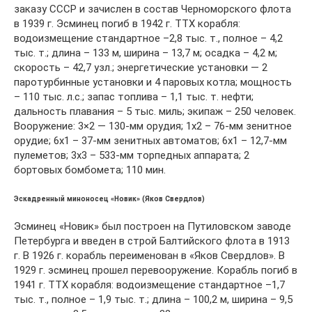
заказу СССР и зачислен в состав Черноморского флота
в 1939 г. Эсминец погиб в 1942 г. ТТХ корабля:
водоизмещение стандартное –2,8 тыс. т., полное – 4,2
тыс. т.; длина – 133 м, ширина – 13,7 м; осадка – 4,2 м;
скорость – 42,7 узл.; энергетические установки — 2
паротурбинные установки и 4 паровых котла; мощность
– 110 тыс. л.с.; запас топлива – 1,1 тыс. т. нефти;
дальность плавания – 5 тыс. миль; экипаж – 250 человек.
Вооружение: 3×2 — 130-мм орудия; 1х2 – 76-мм зенитное
орудие; 6х1 – 37-мм зенитных автоматов; 6х1 – 12,7-мм
пулеметов; 3х3 – 533-мм торпедных аппарата; 2
бортовых бомбомета; 110 мин.
Эскадренный миноносец «Новик» (Яков Свердлов)
Эсминец «Новик» был построен на Путиловском заводе
Петербурга и введен в строй Балтийского флота в 1913
г. В 1926 г. корабль переименован в «Яков Свердлов». В
1929 г. эсминец прошел перевооружение. Корабль погиб в
1941 г. ТТХ корабля: водоизмещение стандартное –1,7
тыс. т., полное – 1,9 тыс. т.; длина – 100,2 м, ширина – 9,5