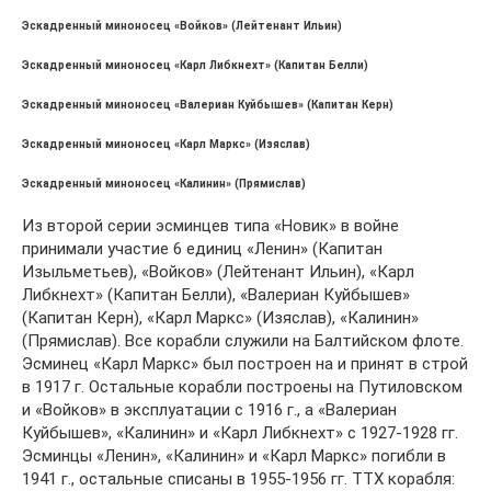
Эскадренный миноносец «Войков» (Лейтенант Ильин)
Эскадренный миноносец «Карл Либкнехт» (Капитан Белли)
Эскадренный миноносец «Валериан Куйбышев» (Капитан Керн)
Эскадренный миноносец «Карл Маркс» (Изяслав)
Эскадренный миноносец «Калинин» (Прямислав)
Из второй серии эсминцев типа «Новик» в войне
принимали участие 6 единиц «Ленин» (Капитан
Изыльметьев), «Войков» (Лейтенант Ильин), «Карл
Либкнехт» (Капитан Белли), «Валериан Куйбышев»
(Капитан Керн), «Карл Маркс» (Изяслав), «Калинин»
(Прямислав). Все корабли служили на Балтийском флоте.
Эсминец «Карл Маркс» был построен на и принят в строй
в 1917 г. Остальные корабли построены на Путиловском
и «Войков» в эксплуатации с 1916 г., а «Валериан
Куйбышев», «Калинин» и «Карл Либкнехт» с 1927-1928 гг.
Эсминцы «Ленин», «Калинин» и «Карл Маркс» погибли в
1941 г., остальные списаны в 1955-1956 гг. ТТХ корабля: