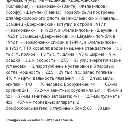
принимали участие 4 единицы: «Дзержинский»
(Калиакрия), «Незаможник» (Занте), «Железняков»
(Корфу), «Шаумян» (Левкас). Корабли были построены
для Черноморского флота на Николаевских и «Наваль».
Эсминец «Дзержинский» вступил в строй в 1917 г.,
«Незаможник» — в 1923 г, а «Железняков» и «Шаумян» в
1925 г. Эсминцы «Дзержинский» и «Шаумян» погибли в
1942 г., «Незаможник» списан в 1949 г., а «Железняков» —
в 1953 г. ТТХ корабля: водоизмещение стандартное – 1,5
тыс. т., полное – 1,8 тыс. т.; длина – 93 м, ширина – 9 м;
осадка – 3,2 м; скорость – 27,5 — 33 узл.; энергетические
установки — 2 паротурбинные установки и 5 паровых
котла; мощность – 22,5 — 29 тыс. л.с.; запас топлива –
410 т. нефти; дальность плавания – 1,5 — 2 тыс. миль;
экипаж – 140 — 170 человек. Вооружение: 4×1 — 102-мм
орудия; 2х1 — 76,2-мм зенитных орудия или 2х1 — 45-мм и
5х1 — 37-мм зенитных автомата; 4х1 – 12,7-мм пулемета;
4х3 – 457-мм торпедных аппарата; 2
бомбосбрасывателя; 8 глубинных бомб; 60 — 80 мин.
Эскадренный миноносец «Стремительный»