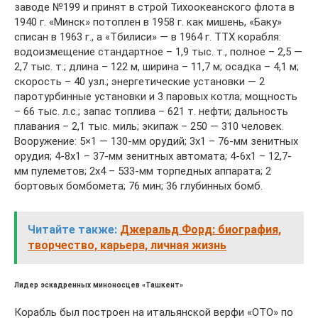
заводе №199 и принят в строй Тихоокеанского флота в
1940 г. «Минск» потоплен в 1958 г. как мишень, «Баку»
списан в 1963 г., а «Тбилиси» — в 1964 г. ТТХ корабля:
водоизмещение стандартное – 1,9 тыс. т., полное – 2,5 —
2,7 тыс. т.; длина – 122 м, ширина – 11,7 м; осадка – 4,1 м;
скорость – 40 узл.; энергетические установки — 2
паротурбинные установки и 3 паровых котла; мощность
– 66 тыс. л.с.; запас топлива – 621 т. нефти; дальность
плавания – 2,1 тыс. миль; экипаж – 250 — 310 человек.
Вооружение: 5×1 — 130-мм орудий; 3х1 – 76-мм зенитных
орудия; 4-8х1 – 37-мм зенитных автомата; 4-6х1 – 12,7-
мм пулеметов; 2х4 – 533-мм торпедных аппарата; 2
бортовых бомбомета; 76 мин; 36 глубинных бомб.
Читайте также:
Джеральд Форд: биография,
творчество, карьера, личная жизнь
Лидер эскадренных миноносцев «Ташкент»
Корабль был построен на итальянской верфи «OTO» по