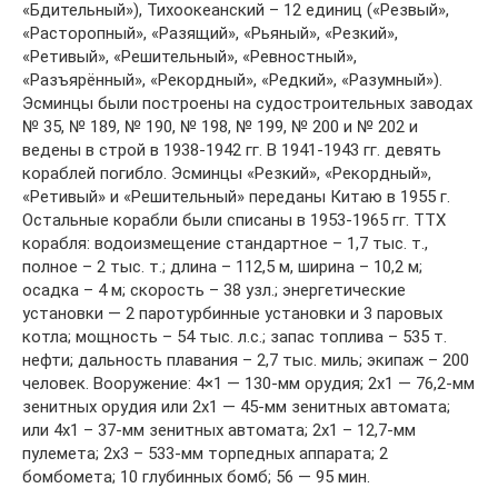
«Бдительный»), Тихоокеанский – 12 единиц («Резвый»,
«Расторопный», «Разящий», «Рьяный», «Резкий»,
«Ретивый», «Решительный», «Ревностный»,
«Разъярённый», «Рекордный», «Редкий», «Разумный»).
Эсминцы были построены на судостроительных заводах
№ 35, № 189, № 190, № 198, № 199, № 200 и № 202 и
ведены в строй в 1938-1942 гг. В 1941-1943 гг. девять
кораблей погибло. Эсминцы «Резкий», «Рекордный»,
«Ретивый» и «Решительный» переданы Китаю в 1955 г.
Остальные корабли были списаны в 1953-1965 гг. ТТХ
корабля: водоизмещение стандартное – 1,7 тыс. т.,
полное – 2 тыс. т.; длина – 112,5 м, ширина – 10,2 м;
осадка – 4 м; скорость – 38 узл.; энергетические
установки — 2 паротурбинные установки и 3 паровых
котла; мощность – 54 тыс. л.с.; запас топлива – 535 т.
нефти; дальность плавания – 2,7 тыс. миль; экипаж – 200
человек. Вооружение: 4×1 — 130-мм орудия; 2х1 — 76,2-мм
зенитных орудия или 2х1 — 45-мм зенитных автомата;
или 4х1 – 37-мм зенитных автомата; 2х1 – 12,7-мм
пулемета; 2х3 – 533-мм торпедных аппарата; 2
бомбомета; 10 глубинных бомб; 56 — 95 мин.