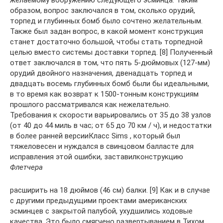
образом, вопрос заключался в том, сколько орудий,
торпед и глубинных бомб было сочтено желательным.
Также был задан вопрос, в какой момент конструкция
станет достаточно большой, чтобы стать торпедной
целью вместо системы доставки торпед. [8] Полученный
ответ заключался в том, что пять 5-дюймовых (127-мм)
орудий двойного назначения, двенадцать торпед и
двадцать восемь глубинных бомб были бы идеальными,
в то время как возврат к 1500-тонным конструкциям
прошлого рассматривался как нежелательно.
Требования к скорости варьировались от 35 до 38 узлов
(от 40 до 44 миль в час; от 65 до 70 км / ч), и недостатки
в более ранней версииКласс Sims , который был
тяжеловесен и нуждался в свинцовом балласте для
исправления этой ошибки, заставилконструкцию
Флетчера
расширить на 18 дюймов (46 см) балки. [9] Как и в случае
с другими предыдущими проектами американских
эсминцев с закрытой палубой, ухудшились ходовые
качества. Это было смягчено развертыванием в Тихом