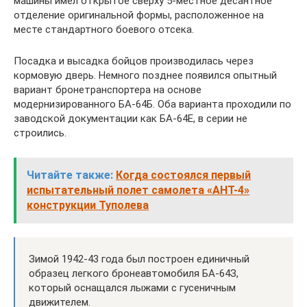
машины имел открытое сверху 5-местное десантное
отделение оригинальной формы, расположенное на
месте стандартного боевого отсека.
Посадка и высадка бойцов производилась через
кормовую дверь. Немного позднее появился опытный
вариант бронетранспортера на основе
модернизированного БА-64Б. Оба варианта проходили по
заводской документации как БА-64Е, в серии не
строились.
Читайте также:
Когда состоялся первый
испытательный полет самолета «АНТ-4»
конструкции Туполева
Зимой 1942-43 года был построен единичный
образец легкого бронеавтомобиля БА-64З,
который оснащался лыжами с гусеничным
движителем.