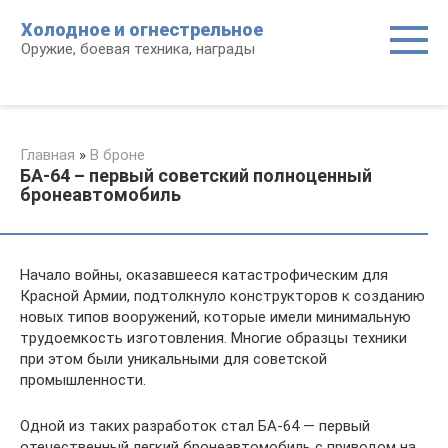
Перейти
Холодное и огнестрельное
к
Оружие, боевая техника, награды
контенту
Главная
»
В броне
БА-64 – первый советский полноценный
бронеавтомобиль
Начало войны, оказавшееся катастрофическим для
Красной Армии, подтолкнуло конструкторов к созданию
новых типов вооружений, которые имели минимальную
трудоемкость изготовления. Многие образцы техники
при этом были уникальными для советской
промышленности.
Одной из таких разработок стал БА-64 — первый
отечественный легкий бронеавтомобиль с приводом на