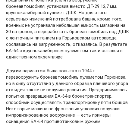
предпринята попытка усилить вооружение
бронеавтомобиля, установив вместо ДТ-29 12,7 мм.
крупнокалиберный пулемет ДШК. Но для этого
серьезных изменений потребовала башня, кроме того,
военных не устраивала небольшая емкость магазина на
30 патронов, а переработать бронеавтомобиль под ДШК
с ленточным питанием на Горьковском автозаводе,
сославшись на загруженность, отказались. В результате
БА-64 с крупнокалиберным пулеметом так и остался в
единственном экземпляре.
Другим вариантом была попытка в 1944 г.
перевооружить бронеавтомобиль пулеметом Горюнова,
но в силу отсутствия у данного образца плечевого упора
эта идея также не получила развития. Предпринималась
попытка превращения БА-64 в бронетранспортер,
способный осуществлять транспортировку пяти бойцов.
Некоторые машина во фронтовых условиях получали
импровизированное вооружение — есть примеры
оснащения БА-64 противотанковым ружьем