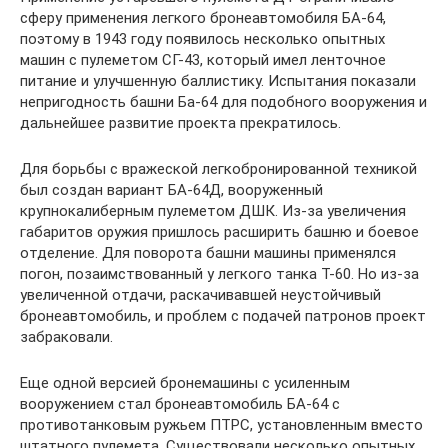
сферу применения легкого бронеавтомобиля БА-64,
поэтому в 1943 году появилось несколько опытных
машин с пулеметом СГ-43, который имел ленточное
питание и улучшенную баллистику. Испытания показали
непригодность башни Ба-64 для подобного вооружения и
дальнейшее развитие проекта прекратилось.
Для борьбы с вражеской легкобронированной техникой
был создан вариант БА-64Д, вооруженный
крупнокалиберным пулеметом ДШК. Из-за увеличения
габаритов оружия пришлось расширить башню и боевое
отделение. Для поворота башни машины применялся
погон, позаимствованный у легкого танка Т-60. Но из-за
увеличенной отдачи, раскачивавшей неустойчивый
бронеавтомобиль, и проблем с подачей патронов проект
забраковали.
Еще одной версией бронемашины с усиленным
вооружением стал бронеавтомобиль БА-64 с
противотанковым ружьем ПТРС, установленным вместо
штатного пулемета. Существовали несколько опытных