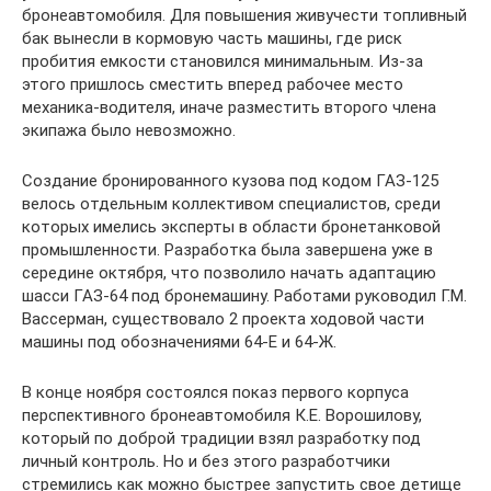
бронеавтомобиля. Для повышения живучести топливный
бак вынесли в кормовую часть машины, где риск
пробития емкости становился минимальным. Из-за
этого пришлось сместить вперед рабочее место
механика-водителя, иначе разместить второго члена
экипажа было невозможно.
Создание бронированного кузова под кодом ГАЗ-125
велось отдельным коллективом специалистов, среди
которых имелись эксперты в области бронетанковой
промышленности. Разработка была завершена уже в
середине октября, что позволило начать адаптацию
шасси ГАЗ-64 под бронемашину. Работами руководил Г.М.
Вассерман, существовало 2 проекта ходовой части
машины под обозначениями 64-Е и 64-Ж.
В конце ноября состоялся показ первого корпуса
перспективного бронеавтомобиля К.Е. Ворошилову,
который по доброй традиции взял разработку под
личный контроль. Но и без этого разработчики
стремились как можно быстрее запустить свое детище