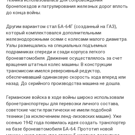
Техника использовалась для сопровождения
бронепоездов и патрулирования железных дорог вплоть
до конца войны.
Другим вариантом стал БА-64Г (созданный на ГАЗ),
который комплектовался дополнительными
железнодорожными осями с колесами малого диаметра.
Узлы размещались на специальных подъемных
подрамниках спереди и сзади корпуса легкого
бронеавтомобиля. Движение осуществлялось за счет
вращения штатных колес машины. В конструкции
трансмиссии имелся реверсивный редуктор,
обеспечивавший одинаковую скорость хода вперед или
назад. До серийного производства машина не дошла.
Германские войска в ходе войны широко использовали
бронетранспортеры для перевозки личного состава,
советские части практически не имели подобной
техники (за исключением ленд-лизовских машин). Уже
осенью 1942 года появилась идея создать транспортер
на базе бронеавтомобиля БА-64. Прототип новой