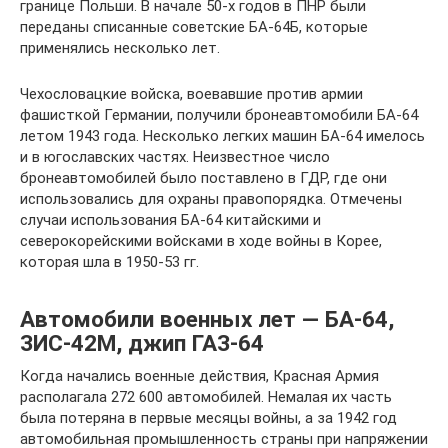
границе Польши. В начале 50-х годов в ПНР были
переданы списанные советские БА-64Б, которые
применялись несколько лет.
Чехословацкие войска, воевавшие против армии
фашисткой Германии, получили бронеавтомобили БА-64
летом 1943 года. Несколько легких машин БА-64 имелось
и в югославских частях. Неизвестное число
бронеавтомобилей было поставлено в ГДР, где они
использовались для охраны правопорядка. Отмечены
случаи использования БА-64 китайскими и
северокорейскими войсками в ходе войны в Корее,
которая шла в 1950-53 гг.
Автомобили военных лет — БА-64,
ЗИС-42М, джип ГАЗ-64
Когда начались военные действия, Красная Армия
располагала 272 600 автомобилей. Немалая их часть
была потеряна в первые месяцы войны, а за 1942 год
автомобильная промышленность страны при напряжении