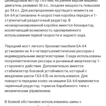
цилиндровый мотор ГАЗ-ММ, на ранней версии машины
двигатель развивал 50 л.с., позднее мощность повысили
до 54 л.с. Для распределения крутящего момента на
БА-64 установлена 4-скоростная коробка передач и 1-
ступенчатый раздаточный редуктор. В
несинхронизированной коробке имеется блокиратор,
исключающий возможность одновременного
использования первой скорости и заднего хода.
Передний мост легкого бронеавтомобиля БА-64
установлен на 4-х четвертьэллиптических рессорах с
индивидуальными амортизаторами. Сзади использованы
полуэллиптические рессоры и рычажный амортизатор 1-
стороннего действия. Дополнительно имеется
стабилизатор боковой устойчивости, который с
введением шасси ГАЗ-67Б не использовался. Для
поворота передних колес на машине БА-64 применяется
червячный редуктор, тормоза барабанного типа с
механическим управлением.
В боевой обстановке использовались шины с