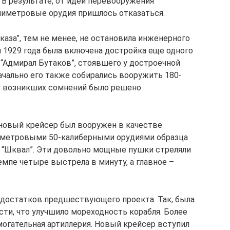
 В результате, от идеи перевооружения
лиметровые орудия пришлось отказаться.
каза”, тем не менее, не остановила инженерного
я 1929 года была включена достройка еще одного
а “Адмирал Бутаков”, стоявшего у достроечной
ачально его также собирались вооружить 180-
у возникших сомнений было решено
новый крейсер был вооружен в качестве
иметровыми 50-калиберными орудиями образца
а “Шквал”. Эти довольно мощные пушки стреляли
емпе четыре выстрела в минуту, а главное –
недостатков предшествующего проекта. Так, была
сти, что улучшило мореходность корабля. Более
огательная артиллерия. Новый крейсер вступил