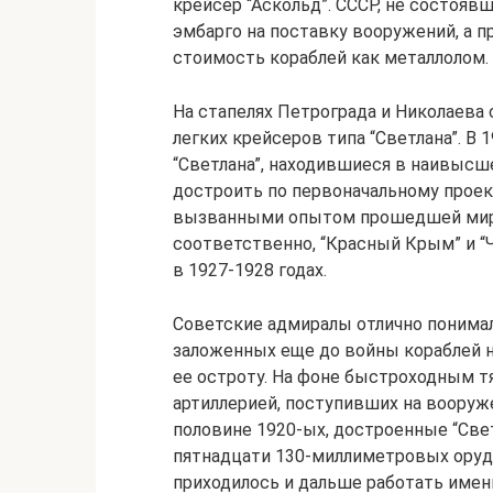
крейсер “Аскольд”. СССР, не состояв
эмбарго на поставку вооружений, а 
стоимость кораблей как металлолом.
На стапелях Петрограда и Николаева 
легких крейсеров типа “Светлана”. В 
“Светлана”, находившиеся в наивысш
достроить по первоначальному проек
вызванными опытом прошедшей миро
соответственно, “Красный Крым” и “Ч
в 1927-1928 годах.
Советские адмиралы отлично понимал
заложенных еще до войны кораблей н
ее остроту. На фоне быстроходным 
артиллерией, поступивших на воору
половине 1920-ых, достроенные “Све
пятнадцати 130-миллиметровых оруд
приходилось и дальше работать имен