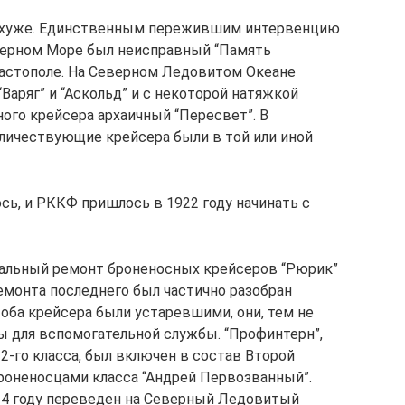
ще хуже. Единственным пережившим интервенцию
Черном Море был неисправный “Память
вастополе. На Северном Ледовитом Океане
аряг” и “Аскольд” и с некоторой натяжкой
ого крейсера архаичный “Пересвет”. В
личествующие крейсера были в той или иной
сь, и РККФ пришлось в 1922 году начинать с
тальный ремонт броненосных крейсеров “Рюрик”
ремонта последнего был частично разобран
оба крейсера были устаревшими, они, тем не
ы для вспомогательной службы. “Профинтерн”,
-го класса, был включен в состав Второй
роненосцами класса “Андрей Первозванный”.
24 году переведен на Северный Ледовитый