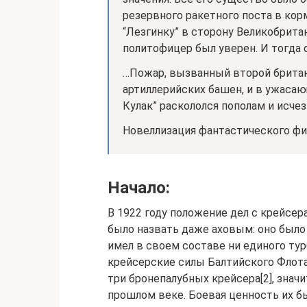
резервного ракетного поста в ко
“Лезгинку” в сторону Великобрита
политофицер был уверен. И тогда
…Пожар, вызванный второй британ
артиллерийских башен, и в ужас
Кулак” раскололся пополам и исчез
Новеллизация фантастического фил
Начало:
В 1922 году положение дел с крейсе
было назвать даже аховым: оно было
имел в своем составе ни единого тур
крейсерские силы Балтийского Флота
три бронепалубных крейсера[2], знач
прошлом веке. Боевая ценность их бы