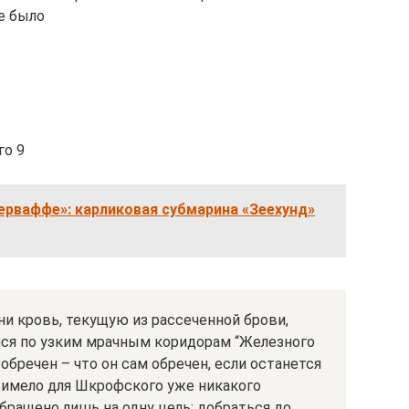
е было
го 9
ерваффе»: карликовая субмарина «Зеехунд»
и кровь, текущую из рассеченной брови,
ся по узким мрачным коридорам “Железного
 обречен – что он сам обречен, если останется
е имело для Шкрофского уже никакого
обращено лишь на одну цель: добраться до