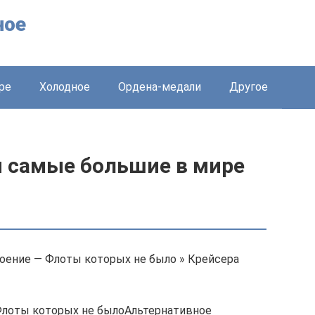
ное
ре
Холодное
Ордена-медали
Другое
й самые большие в мире
роение — Флоты которых не было » Крейсера
Флоты которых не былоАльтернативное