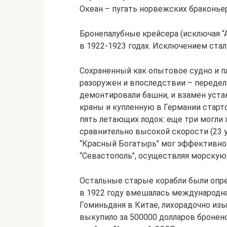
Океан – пугать норвежских браконьер
Бронепалубные крейсера (исключая “А
в 1922-1923 годах. Исключением стал
Сохраненный как опытовое судно и пл
разоружен и впоследствии – передел
демонтировали башни, и взамен уста
краны и купленную в Германии старто
пять летающих лодок: еще три могли 
сравнительно высокой скорости (23 у
“Красный Богатырь” мог эффективно
“Севастополь”, осуществляя морскую 
Остальные старые корабли были опре
в 1922 году вмешалась международная
Гоминьданя в Китае, лихорадочно изы
выкупило за 500000 долларов бронен