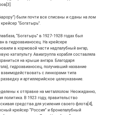
ов[3].
врору”) были почти все списаны и сданы на лом
 крейсер “Богатырь”.
авбаза, “Богатырь” в 1927-1928 годах был
ан в гидроавианосец. На крейсере
новили в кормовой части надпалубный ангар,
вую катапульту. Авиагруппа корабля составляла
храниться на крыше ангара. Благодаря
зла), гидроавианосец, получивший название
 взаимодействовать с линкорами типа
разведку и артиллерийское целеуказание.
делены к отправке на металлолом. Неожиданно,
 политика. В 1923 году, правительство
скивая средства для усиления своего флота[4],
осный крейсер “Россия” и бронепалубный