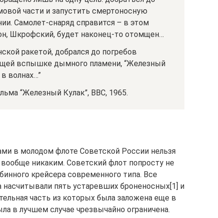
рмовой части и запустить смертоносную
нии. Самолет-снаряд справится – в этом
 он, Шкрофский, будет наконец-то отомщен…
ской ракетой, добрался до погребов
ающей вспышке дымного пламени, “Железный
 в волнах…”
ьма “Железный Кулак”, BBC, 1965.
рами в молодом флоте Советской России нельзя
 вообще никаким. Советский флот попросту не
бинного крейсера современного типа. Все
 насчитывали пять устаревших броненосных[1] и
ительная часть из которых была заложена еще в
ла в лучшем случае чрезвычайно ограничена.