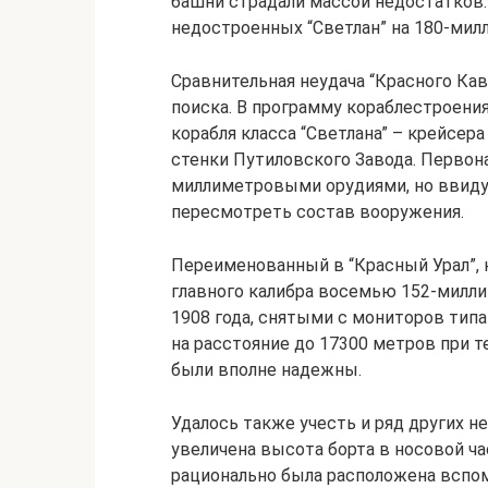
башни страдали массой недостатков.
недостроенных “Светлан” на 180-мил
Сравнительная неудача “Красного Кав
поиска. В программу кораблестроени
корабля класса “Светлана” – крейсер
стенки Путиловского Завода. Первон
миллиметровыми орудиями, но ввид
пересмотреть состав вооружения.
Переименованный в “Красный Урал”, 
главного калибра восемью 152-милл
1908 года, снятыми с мониторов тип
на расстояние до 17300 метров при т
были вполне надежны.
Удалось также учесть и ряд других 
увеличена высота борта в носовой ча
рационально была расположена вспом