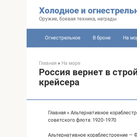
Перейти
Холодное и огнестрель
к
контенту
Оружие, боевая техника, награды
Огнестрельное
В броне
На мо
Главная
»
На море
Россия вернет в стро
крейсера
Главная » Альтернативное кораблест
советского флота: 1920-1970
Альтернативное кораблестроение — 