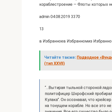
кораблестроение — Флоты которых н
admin 04.08.2019 3370
13
в Избранноев Избранномиз Избранно
Читайте также:
Подводное «Вунд
(тип XXVII)
“…Вытирая тыльной стороной ладон
политофицер Шкрофский пробирал
Кулака”. Он осознавал, что крейсер
на тонущем корабле. Но все это н
значения. Все его существо было 