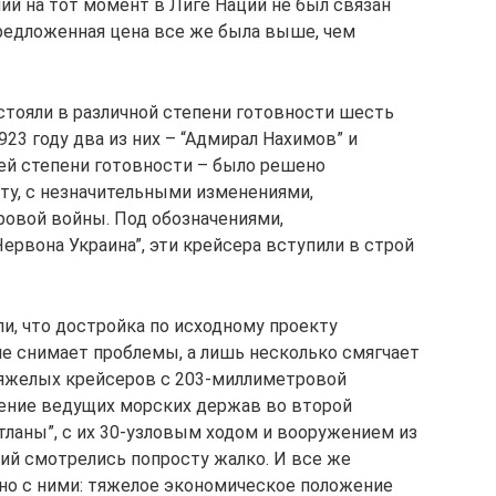
ший на тот момент в Лиге Наций не был связан
предложенная цена все же была выше, чем
стояли в различной степени готовности шесть
1923 году два из них – “Адмирал Нахимов” и
ей степени готовности – было решено
ту, с незначительными изменениями,
вой войны. Под обозначениями,
ервона Украина”, эти крейсера вступили в строй
и, что достройка по исходному проекту
е снимает проблемы, а лишь несколько смягчает
тяжелых крейсеров с 203-миллиметровой
жение ведущих морских держав во второй
тланы”, с их 30-узловым ходом и вооружением из
ий смотрелись попросту жалко. И все же
но с ними: тяжелое экономическое положение