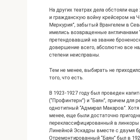
На других театрах дела обстояли е
и гражданскую войну крейсером на 
Меркурия”, забытый Врангелем в Се
имелись возвращенные англичанами “В
претендовавший на звание броненосн
довершение всего, абсолютно все на
степени неисправны.
Тем не менее, выбирать не приходило
того, что есть.
В 1923-1927 году был проведен капи
(“Профинтерн”) и “Баян”, причем для 
однотипный “Адмирал Макаров”. Хотя 
менее, еще были достаточно пригодн
переклассифицированный в линкоры 2
Линейной Эскадры вместе с двумя б
Отремонтированный “Баян” был в 19