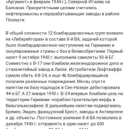
«Аргумент» в феврале 1944 г.), Северной Италии, на
Балканах. Приоритетными целями считались
нефтепромыслы и перерабатывающие заводы в районе
Плоешти.
В общей сложности 12 бомбардировочных групп воевало
на «Либерейторах» в составе 8-й ВА, задачей которой
было бомбардировочное наступление на Германию и
оккупированные страны с баз в Великобритании. Первый
налет 9 октября 1942 г. выполнили самолеты 93-й БГ.
Совместно с В-17 они бомбили железнодорожное депо и
сталелитейный завод в Лилле. Истребители Люфтваффе
сумели сбить 4 В-24, а ещё 46 бомбардировщиков
получили различные повреждения. Месяц спустя
налетом на базу подлодок в Сен-Назере дебютировала
44-я БГ. А 27 января 1943 г. В-24 впервые бомбили цель на
территории Германии -кораблестроительную верфь в
Вильгельмсхафене. В дальнейшем налетам подвергались
Бремен, Эмден, французский Брест, заводы в Антверпене
и др. объекты. Постоянное усиление 8-й ВА позволило в
декабре 1943 г. отправлять в один налет до 600