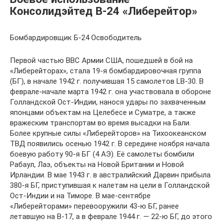
Консолидэйтед B-24 «Либерейтор»
Бомбардировщик Б-24 Освободитель
Первой частью ВВС Армии США, пошедшей в бой на
«Либерейторах», стала 19-я бомбардировочная группа
(БГ), в начале 1942 г. получившая 15 самолетов LB-30. В
феврале-начале марта 1942 г. она участвовала в обороне
Голландской Ост-Индии, нанося удары по захваченным
японцами объектам на Целебесе и Суматре, а также
вражеским транспортам во время высадки на Бали.
Более крупные силы «Либерейторов» на Тихоокеанском
ТВД появились осенью 1942 г. В середине ноября начала
боевую работу 90-я БГ (4 АЭ). Её самолеты бомбили
Рабаул, Лаэ, объекты на Новой Британии и Новой
Ирландии. В мае 1943 г. в австралийский Дарвин прибыла
380-я БГ, приступившая к налетам на цели в Голландской
Ост-Индии и на Тиморе. В мае-сентябре
«Либерейторами» перевооружили 43-ю БГ, ранее
летавшую на В-17, а в феврале 1944 г. — 22-ю БГ, до этого