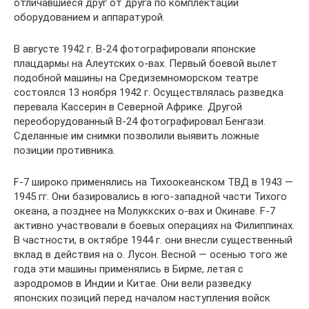
отличавшиеся друг от друга по комплектации
оборудованием и аппаратурой.
В августе 1942 г. В-24 фотографировали японские
плацдармы на Алеутских о-вах. Первый боевой вылет
подобной машины на Средиземноморском театре
состоялся 13 ноября 1942 г. Осуществлялась разведка
перевала Кассерин в Северной Африке. Другой
переоборудованный В-24 фотографировал Бенгази.
Сделанные им снимки позволили выявить ложные
позиции противника.
F-7 широко применялись на Тихоокеанском ТВД в 1943 —
1945 гг. Они базировались в юго-западной части Тихого
океана, а позднее на Молуккских о-вах и Окинаве. F-7
активно участвовали в боевых операциях на Филиппинах.
В частности, в октябре 1944 г. они внесли существенный
вклад в действия на о. Лусон. Весной — осенью того же
года эти машины применялись в Бирме, летая с
аэродромов в Индии и Китае. Они вели разведку
японских позиций перед началом наступления войск