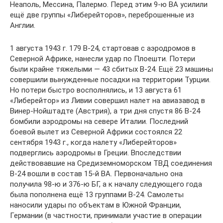
Неаполь, Мессина, Палермо. Перед этим 9-ю ВА усилили
ещё две группы «Либерейторов», переброшенные из
Англии.
1 августа 1943 г. 179 В-24, стартовав с аэродромов в
Северной Африке, нанесли удар по Плоешти. Потери
были крайне тяжелыми — 43 сбитых В-24. Ещё 23 машины
совершили вынужденные посадки на территории Турции.
Но потери быстро восполнялись, и 13 августа 61
«Либерейтор» из Ливии совершил налет на авиазавод в
Винер-Нойштадте (Австрия), а три дня спустя 86 В-24
бомбили аэродромы на севере Италии. Последний
боевой вылет из Северной Африки состоялся 22
сентября 1943 г., когда налету «Либерейторов»
подверглись аэродромы в Греции. Впоследствии
действовавшие на Средиземноморском ТВД соединения
В-24 вошли в состав 15-й ВА. Первоначально она
получила 98-ю и 376-ю БГ, а к началу следующего года
была пополнена ещё 13 группами В-24. Самолеты
наносили удары по объектам в Южной Франции,
Германии (в частности, принимали участие в операции