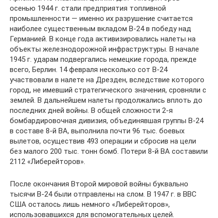
осенью 1944 г. стали предприятия топливной
промышленности — именно их разрушение считается
наиболее существенным вкладом В-24 в победу над
Германией. В конце года активизировались налеты на
объекты железнодорожной инфраструктуры. В начале
1945 г. ударам подвергались немецкие города, прежде
всего, Берлин. 14 февраля несколько сот В-24
участвовали в налете на Дрезден, вследствие которого
город, не имевший стратегического значения, сровняли с
землей. В дальнейшем налеты продолжались вплоть до
последних дней войны. В общей сложности 2-я
бомбардировочная дивизия, объединявшая группы В-24
в составе 8-й ВА, выполнила почти 96 тыс. боевых
вылетов, осуществив 493 операции и сбросив на цели
без малого 200 тыс. тонн бомб. Потери 8-й ВА составили
2112 «Либерейторов».
После окончания Второй мировой войны буквально
тысячи В-24 были отправлены на слом. В 1947 г. в ВВС
США осталось лишь немного «Либерейторов»,
использовавшихся для вспомогательных целей.