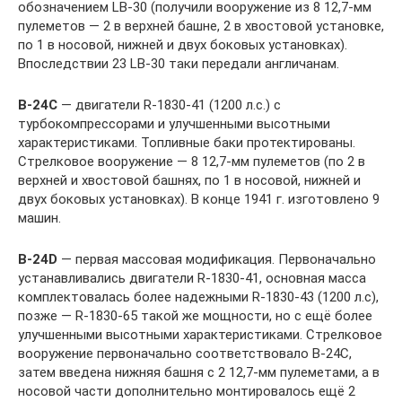
обозначением LB-30 (получили вооружение из 8 12,7-мм
пулеметов — 2 в верхней башне, 2 в хвостовой установке,
по 1 в носовой, нижней и двух боковых установках).
Впоследствии 23 LB-30 таки передали англичанам.
В
-24
С
— двигатели R-1830-41 (1200 л.с.) с
турбокомпрессорами и улучшенными высотными
характеристиками. Топливные баки протектированы.
Стрелковое вооружение — 8 12,7-мм пулеметов (по 2 в
верхней и хвостовой башнях, по 1 в носовой, нижней и
двух боковых установках). В конце 1941 г. изготовлено 9
машин.
B
-24
D
— первая массовая модификация. Первоначально
устанавливались двигатели R-1830-41, основная масса
комплектовалась более надежными R-1830-43 (1200 л.с),
позже — R-1830-65 такой же мощности, но с ещё более
улучшенными высотными характеристиками. Стрелковое
вооружение первоначально соответствовало В-24С,
затем введена нижняя башня с 2 12,7-мм пулеметами, а в
носовой части дополнительно монтировалось ещё 2