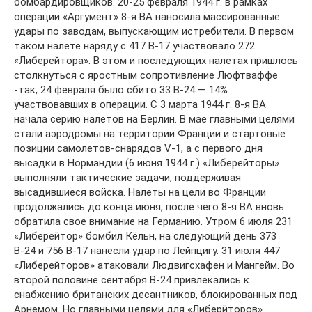
бомбардировщиков. 20-25 февраля 1944 г. в рамках
операции «Аргумент» 8-я ВА наносила массированные
удары по заводам, выпускающим истребители. В первом
таком налете наряду с 417 В-17 участвовало 272
«Либерейтора». В этом и последующих налетах пришлось
столкнуться с яростным сопротивление Люфтваффе
-так, 24 февраля было сбито 33 В-24 — 14%
участвовавших в операции. С 3 марта 1944 г. 8-я ВА
начала серию налетов на Берлин. В мае главными целями
стали аэродромы на территории Франции и стартовые
позиции самолетов-снарядов V-1, а с первого дня
высадки в Нормандии (6 июня 1944 г.) «Либерейторы»
выполняли тактические задачи, поддерживая
высадившиеся войска. Налеты на цели во Франции
продолжались до конца июня, после чего 8-я ВА вновь
обратила свое внимание на Германию. Утром 6 июля 231
«Либерейтор» бомбил Кёльн, на следующий день 373
В-24 и 756 В-17 нанесли удар по Лейпцигу. 31 июля 447
«Либерейторов» атаковали Людвигсхафен и Мангейм. Во
второй половине сентября В-24 привлекались к
снабжению британских десантников, блокированных под
Арнемом. Но главными целями для «Либерйторов»