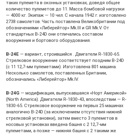
таких пулемета в оконных установках, доведя общее
количество пулеметов до 11. Масса бомбовой нагрузки
— 4000 кг. Экипаж — 10 чел. С начала 1942 г. изготовлено
2738 самолетов. Часть поставлена Великобритании под
обозначениями «Либерейтор» Mk.III и GR Mk.V. От
стандартных B-24D они отличались составом
вооружения и бортового оборудования.
В
-24
Е
— вариант, строившийся . Двигатели R-1830-65.
Стрелковое вооружение соответствует поздним B-24D
(с 11 12,7-мм пулеметами). Изготовлена 801 машина.
Несколько самолетов, поставленных Британии,
обозначались «Либерейтор» Mk.IV.
B
-24
G
— модификация, выпускавшаяся «Норт Америкой»
(North America). Двигатели R-1830-43, впоследствии — R-
1830-65. Стрелковое вооружение на первых 25 машинах
аналогично B-24D (за исключением отсутствия нижней
стрелковой установки), затем вместо 3 пулеметов в
носовых установках введена башня с 2 12,7-мм
пулеметами, а позже — нижняя башня с 2 такими же