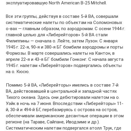
эксплуатировавшую North American B-25 Mitchell.
Все эти группы, действуя в составе 5-й ВА, совершали
систематические налеты по объектам на Соломоновых
о-вах — главным образом, по аэродромам. С осени 1944 г.
главной целью для «Либерейторов» 5-й ВА стали
Филиппины — сначала о. Лейте, затем Лузон. С января
1945 г. 22-я, 90-я и 380-я БГ бомбили аэродромы и порты
Формозы. В марте совершались налеты на Кантон, в
апреле 22-я и 43-я БГ бомбили Гонконг. С начала августа
1945 г. налетам «Либерейторов» подвергались объекты
на о. Кюсю.
Помимо 5-й ВА, «Либерейторы» имелись в составе 7-й
ВА, действовавшей в центральной и западной частях
Тихого океана. Здесь они дебютировали налетом на о.
Уэйк в ночь на 7 июня. Впоследствии «Либерейторы» 11-
й, 30-й и 494-й БГ, перебазируясь с острова на остров,
обеспечивали американские десантные операции в этом
регионе (на Тараве, Сайпане, Иводзиме и др.).
Систематическим налетам подвергался атолл Трук, где