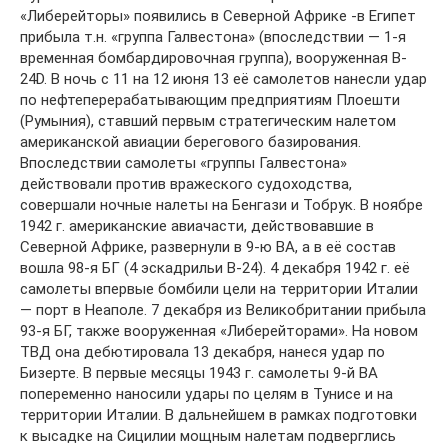
«Либерейторы» появились в Северной Африке -в Египет
прибыла т.н. «группа Галвестона» (впоследствии — 1-я
временная бомбардировочная группа), вооруженная B-
24D. В ночь с 11 на 12 июня 13 её самолетов нанесли удар
по нефтеперерабатывающим предприятиям Плоешти
(Румыния), ставший первым стратегическим налетом
американской авиации берегового базирования.
Впоследствии самолеты «группы Галвестона»
действовали против вражеского судоходства,
совершали ночные налеты на Бенгази и Тобрук. В ноябре
1942 г. американские авиачасти, действовавшие в
Северной Африке, развернули в 9-ю ВА, а в её состав
вошла 98-я БГ (4 эскадрильи В-24). 4 декабря 1942 г. её
самолеты впервые бомбили цели на территории Италии
— порт в Неаполе. 7 декабря из Великобритании прибыла
93-я БГ, также вооруженная «Либерейторами». На новом
ТВД она дебютировала 13 декабря, нанеся удар по
Бизерте. В первые месяцы 1943 г. самолеты 9-й ВА
попеременно наносили удары по целям в Тунисе и на
территории Италии. В дальнейшем в рамках подготовки
к высадке на Сицилии мощным налетам подверглись