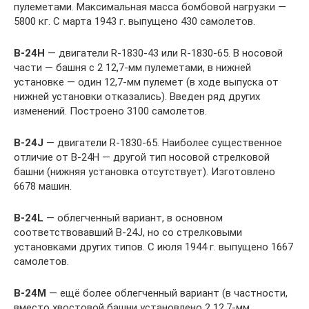
пулеметами. Максимальная масса бомбовой нагрузки —
5800 кг. С марта 1943 г. выпущено 430 самолетов.
В
-24
Н
— двигатели R-1830-43 или R-1830-65. В носовой
части — башня с 2 12,7-мм пулеметами, в нижней
установке — один 12,7-мм пулемет (в ходе выпуска от
нижней установки отказались). Введен ряд других
изменений. Построено 3100 самолетов.
B
-24
J
— двигатели R-1830-65. Наиболее существенное
отличие от В-24Н — другой тип носовой стрелковой
башни (нижняя установка отсутствует). Изготовлено
6678 машин.
B
-24
L
— облегченный вариант, в основном
соответствовавший B-24J, но со стрелковыми
установками других типов. С июля 1944 г. выпущено 1667
самолетов.
В
-24
М
— ещё более облегченный вариант (в частности,
вместо хвостовой башни установлено 2 12,7-мм