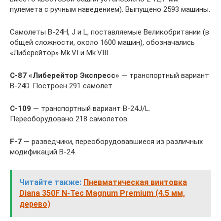
пулемета с ручным наведением). Выпущено 2593 машины.
Самолеты В-24Н, J и L, поставляемые Великобритании (в
общей сложности, около 1600 машин), обозначались
«Либерейтор» Mk.VI и Mk.VIII.
С
-87
«Либерейтор
Экспресс»
— транспортный вариант
B-24D. Построен 291 самолет.
С
-109
— транспортный вариант B-24J/L.
Переоборудовано 218 самолетов.
F
-7
— разведчики, переоборудовавшиеся из различных
модификаций В-24.
Читайте также:
Пневматическая винтовка
Diana 350F N-Tec Magnum Premium (4.5 мм,
дерево)