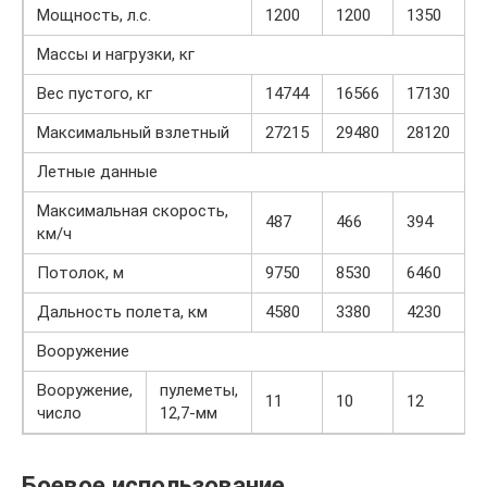
Мощность, л.с.
1200
1200
1350
2
Массы и нагрузки, кг
Вес пустого, кг
14744
16566
17130
2
Максимальный взлетный
27215
29480
28120
4
Летные данные
Максимальная скорость,
487
466
394
5
км/ч
Потолок, м
9750
8530
6460
9
Дальность полета, км
4580
3380
4230
4
Вооружение
Вооружение,
пулеметы,
11
10
12
1
число
12,7-мм
Боевое использование