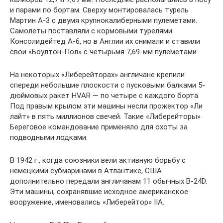
и парами по бортам. Сверху монтировалась турель
Мартин А-3 с двумя крупнокалиберными пулеметами.
Самолеты поставляли с кормовыми турелями
Консолидейтед А-6, но в Англии их снимали и ставили
свои «Боултон-Пол» с четырьмя 7,69-мм пулеметами.
На некоторых «Либерейторах» англичане крепили
спереди небольшие плоскости с пусковыми балками 5-
дюймовых ракет HVAR — по четыре с каждого борта.
Под правым крылом эти машины несли прожектор «Ли
лайт» в пять миллионов свечей. Такие «Либерейторы»
Береговое командование применяло для охоты за
подводными лодками.
В 1942 г., когда союзники вели активную борьбу с
немецкими субмаринами в Атлантике, США
дополнительно передали англичанам 11 обычных B-24D.
Эти машины, сохранявшие исходное американское
вооружение, именовались «Либерейтор» IIA.