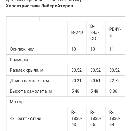
Характристики Либерейтеров
B-
PB4Y-
B
B-24D
24J-
2
CO
Экипаж, чел
10
10
11
1
Размеры
Размах крыла, м
33.52
33.52
33.52
4
Длина самолета, м
20.21
20.61
22.72
2
Высота самолета, м
5.46
5.48
8.86
9
Мотор
R-
R-
R-
R
4хПратт-Уитни
1830-
1830-
1830-
3
43
65
94