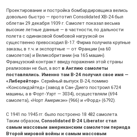
Проектирование и постройка бомбардировщика велись
довольно быстро — прототип Consolidated ХВ-24 был
облетан 29 декабря 1939 г. Самолет показал весьма
высокие летные данные — в частности, по дальности
полета с одинаковой бомбовой нагрузкой он
существенно превосходил В-17. Фирма получила крупные
заказы, в т.ч. и экспортные — от Франции (на 60
самолетов) и Великобритании (на 165 машин).
Французский контракт ввиду поражения этой страны
реализован не был, а вот
в Англию самолеты
поставлялись. Именно там В-24 получил свое имя —
«Либерейтор»
. Серийный выпуск В-24, помимо
«Консолидэйтед» (завод в Сан-Диего построил 6724
машины, а в Форт-Уэрт — 3034), осуществляли (694
самолета), «Норт Америкэн» (966) и «Форд» (6792).
С 1941 по 1945 гг. было построено 18 482 самолета.
Таким образом,
Consolidated В-24 Liberator стал
самым массовым американским самолетом периода
Второй мировой войны и самым массовым