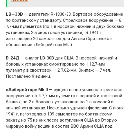
LB
—
30
В
— двигатели R-1830-33. Бортовое оборудование
по британскому стандарту. Стрелковое вооружение — 6
7,7-мм пулеметов (по 1 в носовой, нижней и двух боковых
установках, 2 в хвостовой установке). В 1941 г.
изготовлено 20 самолетов для Англии (британское
обозначение «Либерейтор» Mk.l).
В
-24
Д
— аналог LB-30В для США. В носовой, нижней и
боковых установках смонтировано по 1 12,7-мм
пулемету, в хвостовой — 2 7,62-мм. Экипаж — 7 чел.
Поставлено 9 единиц.
«Либерейтор»
Mk.II
— существенно усилено стрелковое
вооружение: по 4 7,7-мм пулемета в верхней и хвостовой
башнях, по 2 в боковых установках, по 1 в носовой и
нижней установках. Несколько удлинен фюзеляж. С июня
1941 г. изготовлено 139 самолетов по британскому
заказу, но 75 из них после вступления США во Вторую
мировую войну вошли в состав ВВС Армии США под