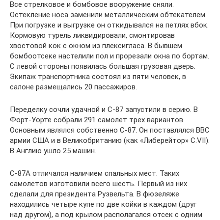
Все стрелковое и бомбовое вооружение сняли.
Остекление носа заменили металлическим обтекателем.
При погрузке и выгрузке он откидывался на петлях вбок.
Кормовую турель ликвидировали, смонтировав
хвостовой кок с окном из плексигласа. В бывшем
бомбоотсеке настелили пол и прорезали окна по бортам.
С левой стороны появилась большая грузовая дверь.
Экипаж транспортника состоял из пяти человек, в
салоне размещались 20 пассажиров.
Переделку сочли удачной и С-87 запустили в серию. В
Форт-Уорте собрали 291 самолет трех вариантов.
Основным являлся собственно С-87. Он поставлялся ВВС
армии США и в Великобританию (как «Либерейтор» C.VII).
В Англию ушло 25 машин.
С-87А отличался наличием спальных мест. Таких
самолетов изготовили всего шесть. Первый из них
сделали для президента Рузвельта. В фюзеляже
находились четыре купе по две койки в каждом (друг
над другом), а под крылом располагался отсек с одним