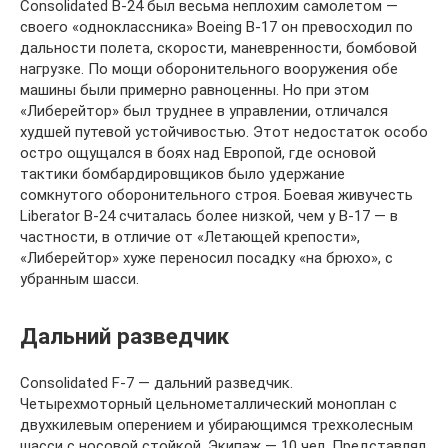
Consolidated B-24 был весьма неплохим самолетом —
своего «одноклассника» Boeing B-17 он превосходил по
дальности полета, скорости, маневренности, бомбовой
нагрузке. По мощи оборонительного вооружения обе
машины были примерно равноценны. Но при этом
«Либерейтор» был труднее в управлении, отличался
худшей путевой устойчивостью. Этот недостаток особо
остро ощущался в боях над Европой, где основой
тактики бомбардировщиков было удержание
сомкнутого оборонительного строя. Боевая живучесть
Liberator В-24 считалась более низкой, чем у В-17 — в
частности, в отличие от «Летающей крепости»,
«Либерейтор» хуже переносил посадку «на брюхо», с
убранным шасси.
Дальний разведчик
Consolidated F-7 — дальний разведчик.
Четырехмоторный цельнометаллический моноплан с
двухкилевым оперением и убирающимся трехколесным
шасси с носовой стойкой. Экипаж — 10 чел. Представлял