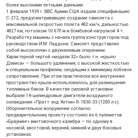
более высокими летными данными.
1 февраля 1939 г. ВВС Армии США издали спецификацию
С-212, предусматривавшую создание самолета с
максимальной скоростью полета 482 км/ч, дальностью
4827 км, потолком 10 670 м и бомбовой нагрузкой 4 т.
Разработку машины с начала группа конструкторов под
руководством И.М. Ладдона. Самолет представлял
собой высокоплан с двухкилевым оперением.
Характерной чертой «модели 32» было т.н. «крыло
Дэвиса» — большого удлинения, с высокой жесткостью
и специальным профилем, сводящим к минимуму лобовое
сопротивление. При этом практически все внутреннее
пространство крыла использовалось для размещения
топливных баков. В качестве силовой установки
выбрали 14-цилиндровые двигатели воздушного
охлаждения «Пратт энд Уитни» R-1830-33 (1200 л.с).
Оборонительное вооружение согласно
предварительному проекту состояло из 6 пулеметов
«Браунинг» винтовочного калибра — по одному в
носовой, хвостовой, верхней, нижней и двух боковых
установках.