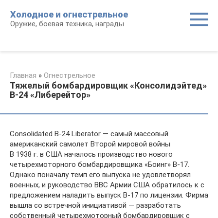
Перейти
Холодное и огнестрельное
к
Оружие, боевая техника, награды
контенту
Главная
»
Огнестрельное
Тяжелый бомбардировщик «Консолидэйтед»
B-24 «Либерейтор»
Consolidated B-24 Liberator — cамый массовый
американский самолет Второй мировой войны
В 1938 г. в США началось производство нового
четырехмоторного бомбардировщика «Боинг» В-17.
Однако поначалу темп его выпуска не удовлетворял
военных, и руководство ВВС Армии США обратилось к с
предложением наладить выпуск В-17 по лицензии. Фирма
вышла со встречной инициативой — разработать
собственный четырехмоторный бомбардировщик с