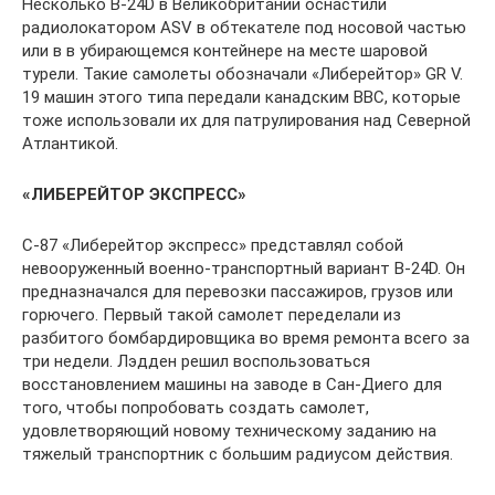
Несколько B-24D в Великобритании оснастили
радиолокатором ASV в обтекателе под носовой частью
или в в убирающемся контейнере на месте шаровой
турели. Такие самолеты обозначали «Либерейтор» GR V.
19 машин этого типа передали канадским ВВС, которые
тоже использовали их для патрулирования над Северной
Атлантикой.
«ЛИБЕРЕЙТОР ЭКСПРЕСС»
С-87 «Либерейтор экспресс» представлял собой
невооруженный военно-транспортный вариант B-24D. Он
предназначался для перевозки пассажиров, грузов или
горючего. Первый такой самолет переделали из
разбитого бомбардировщика во время ремонта всего за
три недели. Лэдден решил воспользоваться
восстановлением машины на заводе в Сан-Диего для
того, чтобы попробовать создать самолет,
удовлетворяющий новому техническому заданию на
тяжелый транспортник с большим радиусом действия.