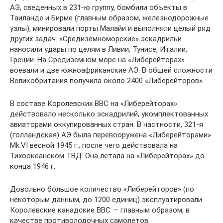
АЭ, сведенных в 231-ю группу, бомбили объекты в
Таиланде и Бирме (главным образом, железнодорожные
узлы), минировали порты Малайи и выполняли целый ряд
других задач. «Средиземноморские» эскадрильи
наносили удары по целям в Ливии, Тунисе, Италии,
Греции. На Средиземном море на «Либерейторах»
воевали и две южноафриканские АЭ. В общей сложности
Великобритания получила около 2400 «Либерейторов».
В составе Королевских ВВС на «Либерейторах»
действовало несколько эскадрилий, укомплектованных
авиаторами оккупированных стран. В частности, 321-я
(голландская) АЭ была перевооружена «Либерейторами»
Mk.VI весной 1945 г., после чего действовала на
Тихоокеанском ТВД. Она летала на «Либерейторах» до
конца 1946 г.
Довольно большое количество «Либерейторов» (по
некоторым данным, до 1200 единиц) эксплуатировали
Королевские канадские ВВС — главным образом, в
качестве противолодочных самолетов.