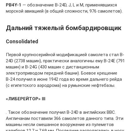
PB
4
Y
-1
— обозначение B-24D, J, L и М, применявшихся
морской авиацией (в общей сложности, 976 самолетов).
Дальний тяжелый бомбардировщик
Consolidated
Первой крупносерийной модификацией самолета стал B-
24D (2738 машин), практически аналогичны ему В-24Е (791
машин) и B-24G (430 машин с дистанционным
электроприводом передней башни). Боевое крещение
В-24 получил в июне 1942 года во время дальнего рейда
(с египетского аэродрома) на румынские нефтебазы.
«ЛИБЕРЕЙТОР» III
. Такое обозначение получил B-24D в английских ВВС.
Англичанам поставили 366 самолетов данного типа. Эти
машины несли смешанное вооружение из пулеметов
калибров 12,7 и 7,69 мм. Последние располагались в носу