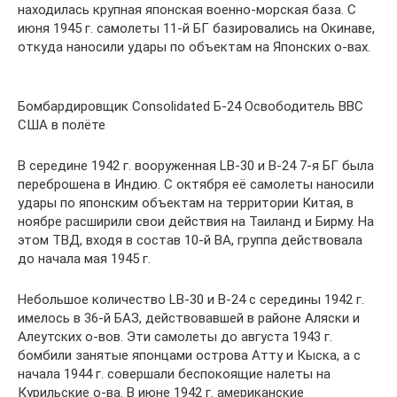
находилась крупная японская военно-морская база. С
июня 1945 г. самолеты 11-й БГ базировались на Окинаве,
откуда наносили удары по объектам на Японских о-вах.
Бомбардировщик Consolidated Б-24 Освободитель ВВС
США в полёте
В середине 1942 г. вооруженная LB-30 и В-24 7-я БГ была
переброшена в Индию. С октября её самолеты наносили
удары по японским объектам на территории Китая, в
ноябре расширили свои действия на Таиланд и Бирму. На
этом ТВД, входя в состав 10-й ВА, группа действовала
до начала мая 1945 г.
Небольшое количество LB-30 и В-24 с середины 1942 г.
имелось в 36-й БАЗ, действовавшей в районе Аляски и
Алеутских о-вов. Эти самолеты до августа 1943 г.
бомбили занятые японцами острова Атту и Кыска, а с
начала 1944 г. совершали беспокоящие налеты на
Курильские о-ва. В июне 1942 г. американские