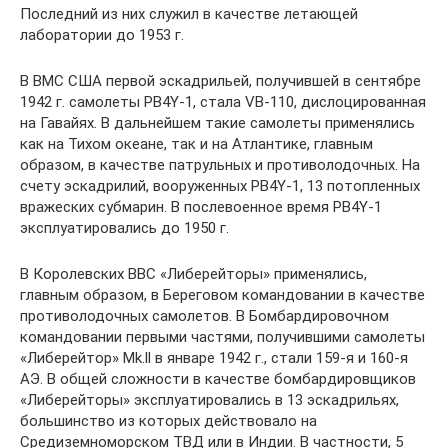
Последний из них служил в качестве летающей
лаборатории до 1953 г.
В ВМС США первой эскадрильей, получившей в сентябре
1942 г. самолеты PB4Y-1, стала VB-110, дислоцированная
на Гавайях. В дальнейшем такие самолеты применялись
как на Тихом океане, так и на Атлантике, главным
образом, в качестве патрульных и противолодочных. На
счету эскадрилий, вооруженных PB4Y-1, 13 потопленных
вражеских субмарин. В послевоенное время PB4Y-1
эксплуатировались до 1950 г.
В Королевских ВВС «Либерейторы» применялись,
главным образом, в Береговом командовании в качестве
противолодочных самолетов. В Бомбардировочном
командовании первыми частями, получившими самолеты
«Либерейтор» Mk.ll в январе 1942 г., стали 159-я и 160-я
АЭ. В общей сложности в качестве бомбардировщиков
«Либерейторы» эксплуатировались в 13 эскадрильях,
большинство из которых действовало на
Средиземноморском ТВД или в Индии. В частности, 5