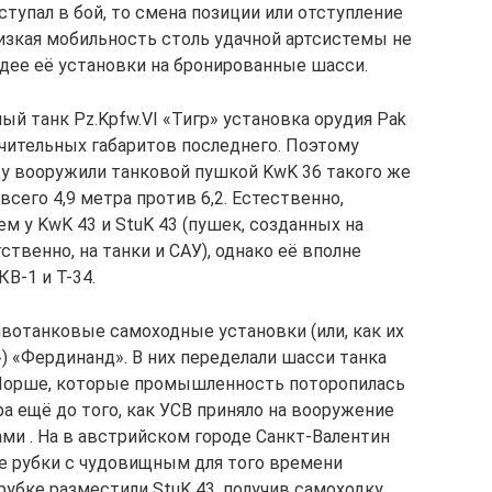
ступал в бой, то смена позиции или отступление
изкая мобильность столь удачной артсистемы не
идее её установки на бронированные шасси.
й танк Pz.Kpfw.VI «Тигр» установка орудия Pak
ачительных габаритов последнего. Поэтому
ду вооружили танковой пушкой KwK 36 такого же
всего 4,9 метра против 6,2. Естественно,
ем у KwK 43 и StuK 43 (пушек, созданных на
ственно, на танки и САУ), однако её вполне
В-1 и Т-34.
ивотанковые самоходные установки (или, как их
) «Фердинанд». В них переделали шасси танка
 Порше, которые промышленность поторопилась
ра ещё до того, как УСВ приняло на вооружение
ми . На в австрийском городе Санкт-Валентин
е рубки с чудовищным для того времени
убке разместили StuK 43, получив самоходку,