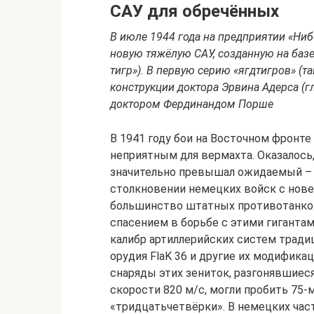
САУ для обречённых
В июле 1944 года на предприятии «Ниб
новую тяжёлую САУ, созданную на базе т
тигр»). В первую серию «ягдтигров» (
конструкции доктора Эрвина Адерса (г
доктором Фердинандом Порше
В 1941 году бои на Восточном фронт
неприятным для вермахта. Оказалось,
значительно превышал ожидаемый – о
столкновении немецких войск с нове
большинство штатных противотанков
спасением в борьбе с этими гиганта
калибр артиллерийских систем тради
орудия FlaK 36 и другие их модификац
снаряды этих зениток, разгонявшие
скорости 820 м/с, могли пробить 75
«тридцатьчетвёрки». В немецких час