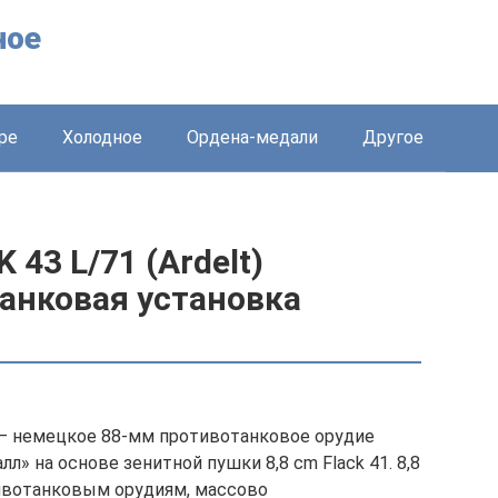
ное
ре
Холодное
Ордена-медали
Другое
 43 L/71 (Ardelt)
анковая установка
) — немецкое 88-мм противотанковое орудие
» на основе зенитной пушки 8,8 cm Flack 41. 8,8
вотанковым орудиям, массово