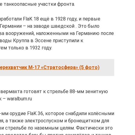
е танкоопасные участки фронта.
аботали FlaK 18 ещё в 1928 году, и первые
Германии – на заводе шведской . Это было
тва вооружений, наложенными на Германию после
воды Круппа в Эссене приступили к
ем только в 1932 году.
ерехватчик М-17 «Стратосфера» (5 фото)
вермахта готовят к стрельбе 88-мм зенитную
 – waralbum.ru
-мм орудие FlaK 36, которое снабдили колёсными
я, а также электроспуском и бронещитком для
ри стрельбе по наземным целям. Фактически это