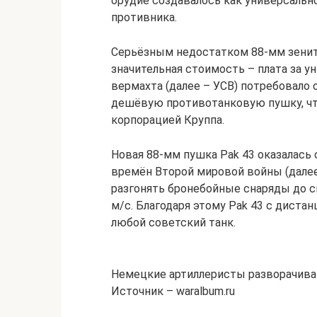
орудие создавалось как универсальн
противника.
Серьёзным недостатком 88-мм зенит
значительная стоимость – плата за 
вермахта (далее – УСВ) потребовало о
дешёвую противотанковую пушку, что
корпорацией Круппа.
Новая 88-мм пушка Pak 43 оказалась
времён Второй мировой войны (далее 
разгонять бронебойные снаряды до ск
м/с. Благодаря этому Pak 43 с диста
любой советский танк.
Немецкие артиллеристы разворачива
Источник – waralbum.ru