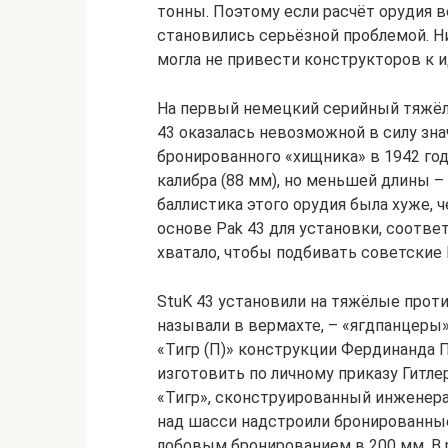
тонны. Поэтому если расчёт орудия в
становились серьёзной проблемой. Н
могла не привести конструкторов к 
На первый немецкий серийный тяжёлы
43 оказалась невозможной в силу зн
бронированного «хищника» в 1942 го
калибра (88 мм), но меньшей длины – 
баллистика этого орудия была хуже, ч
основе Pak 43 для установки, соответ
хватало, чтобы подбивать советские К
StuK 43 установили на тяжёлые прот
называли в вермахте, – «ягдпанцеры»
«Тигр (П)» конструкции Фердинанда
изготовить по личному приказу Гитле
«Тигр», сконструированный инженера
над шасси надстроили бронированны
лобовым бронированием в 200 мм. В р