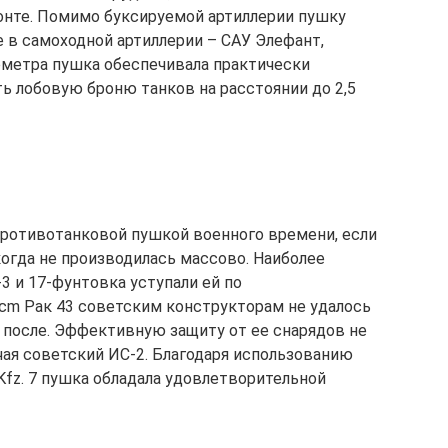
нте. Помимо буксируемой артиллерии пушку
же в самоходной артиллерии – САУ Элефант,
лометра пушка обеспечивала практически
ь лобовую броню танков на расстоянии до 2,5
противотанковой пушкой военного времени, если
икогда не производилась массово. Наиболее
3 и 17-фунтовка уступали ей по
 cm Рак 43 советским конструкторам не удалось
и после. Эффективную защиту от ее снарядов не
чая советский ИС-2. Благодаря использованию
.Kfz. 7 пушка обладала удовлетворительной