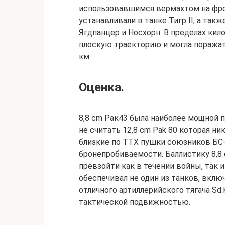
использовавшимся вермахтом на фро
устанавливали в танке Тигр II, а так
Ягдпанцер и Носхорн. В пределах ки
плоскую траекторию и могла поражат
км.
Оценка.
8,8 cm Рак43 была наиболее мощной 
не считать 12,8 cm Pak 80 которая н
близкие по ТТХ пушки союзников БС-
бронепробиваемости. Баллистику 8,8
превзойти как в течении войны, так 
обеспечивал не один из танков, вклю
отличного артиллерийского тягача Sd
тактической подвижностью.