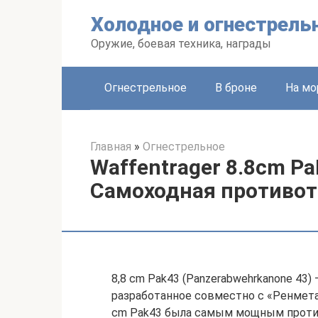
Перейти
Холодное и огнестрель
к
контенту
Оружие, боевая техника, награды
Огнестрельное
В броне
На мо
Главная
»
Огнестрельное
Waffentrager 8.8cm PaK
Самоходная противот
8,8 cm Pak43 (Panzerabwehrkanone 43
разработанное совместно с «Ренметалл
cm Pak43 была самым мощным проти