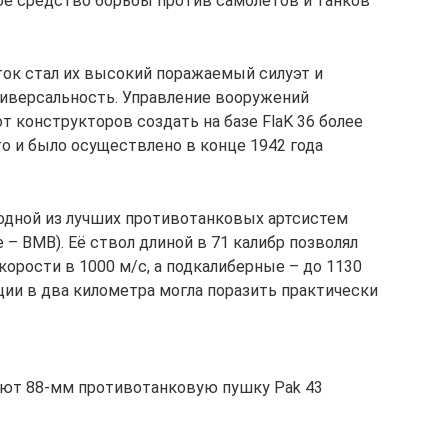
ое средство борьбы против самолётов и танков
ок стал их высокий поражаемый силуэт и
универсальность. Управление вооружений
т конструкторов создать на базе FlaK 36 более
 и было осуществлено в конце 1942 года
 одной из лучших противотанковых артсистем
– ВМВ). Её ствол длиной в 71 калибр позволял
орости в 1000 м/с, а подкалиберные – до 1130
нции в два километра могла поразить практически
ют 88-мм противотанковую пушку Pak 43