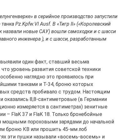
елунгенверке» в серийное производство запустили
анка Pz.Kpfw.VI Ausf. B «Тигр II» («Королевский
так назвали новые САУ) вошли самоходки и с шасси
лавного инженера ), и с шасси, разработанным
е выявили один факт, ставший весьма
 что уровень развития советской техники
собенно наглядно это проявилось при
йшими танками и Т-34, броню которых
ых средств пробивало с трудом. Настоящим
ми оказались 8,8-сантиметровые (в Германии
ционно измеряется в сантиметрах) зенитные
ии – FlaK 37 и FlaK 18. Только бронебойные
ся мощными пороховыми зарядами до начальной
-мм броню КВ или прошить 45-мм лоб
тях эти пушки называли «восемь-восемь» и