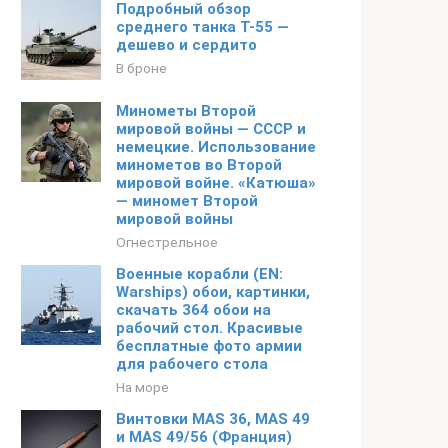
Подробный обзор
среднего танка Т-55 —
дешево и сердито
В броне
Минометы Второй
мировой войны — СССР и
немецкие. Использование
минометов во Второй
мировой войне. «Катюша»
— миномет Второй
мировой войны
Огнестрельное
Военные корабли (EN:
Warships) обои, картинки,
скачать 364 обои на
рабочий стол. Красивые
бесплатные фото армии
для рабочего стола
На море
Винтовки MAS 36, MAS 49
и MAS 49/56 (Франция)