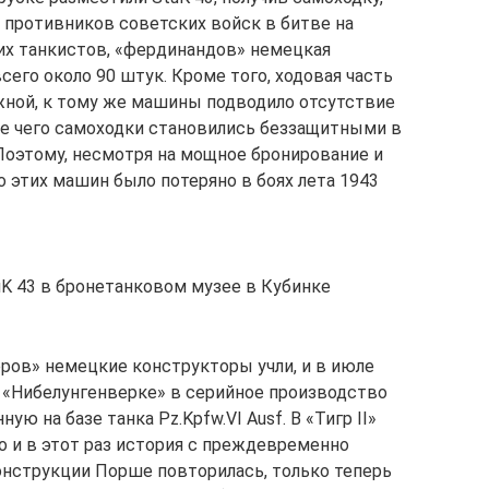
 противников советских войск в битве на
ких танкистов, «фердинандов» немецкая
его около 90 штук. Кроме того, ходовая часть
жной, к тому же машины подводило отсутствие
те чего самоходки становились беззащитными в
 Поэтому, несмотря на мощное бронирование и
 этих машин было потеряно в боях лета 1943
K 43 в бронетанковом музее в Кубинке
ров» немецкие конструкторы учли, и в июле
и «Нибелунгенверке» в серийное производство
ю на базе танка Pz.Kpfw.VI Ausf. B «Тигр II»
о и в этот раз история с преждевременно
нструкции Порше повторилась, только теперь