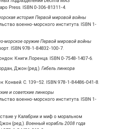
итных подразделений Decima MAS
apo Press. ISBN 0-306-81311-4.
морская история Первой мировой войны
ельство военно-морского института. ISBN 1-
о-морское оружие Первой мировой войны
форт. ISBN 978-1-84832-100-7.
Лондон: Книги Лоренца. ISBN 0-7548-1407-6.
рдан, Джон (ред.).
Гибель линкора
: Конвей. С. 139–52. ISBN 978-1-84486-041-8.
ские и советские линкоры
ельство военно-морского института. ISBN 1-
ействие у Калабрии и миф о моральном
Джон (ред.).
Военный корабль 2008 года