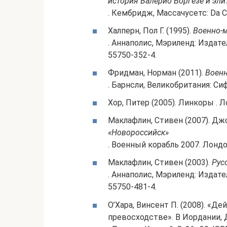
история Валерио Боргезе и эл
. Кембридж, Массачусетс: Da C
Халперн, Пол Г. (1995).
Военно-
. Аннаполис, Мэриленд: Издат
55750-352-4.
Фридман, Норман (2011).
Военн
. Барнсли, Великобритания: Си
Хор, Питер (2005). Линкоры . 
Маклафлин, Стивен (2007). Джо
«Новороссийск»
. Военный корабль 2007. Лондон
Маклафлин, Стивен (2003).
Рус
. Аннаполис, Мэриленд: Издат
55750-481-4.
О’Хара, Винсент П. (2008). «Д
превосходстве». В Иордании, 