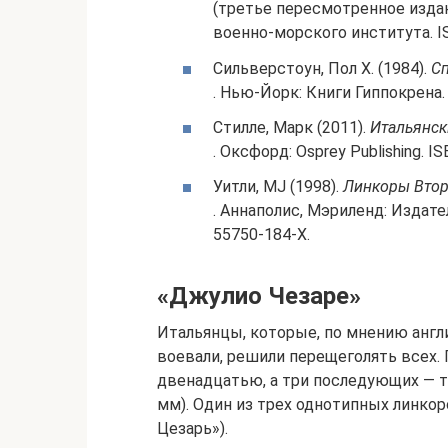
(третье пересмотренное издан
военно-морского института. I
Сильверстоун, Пол Х. (1984).
Сп
. Нью-Йорк: Книги Гиппокрена.
Стилле, Марк (2011).
Итальянск
. Оксфорд: Osprey Publishing. I
Уитли, MJ (1998).
Линкоры Вто
. Аннаполис, Мэриленд: Издат
55750-184-Х.
«Джулио Чезаре»
Итальянцы, которые, по мнению англи
воевали, решили перещеголять всех.
двенадцатью, а три последующих — 
мм). Один из трех однотипных линко
Цезарь»).