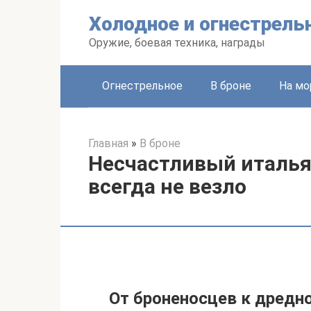
Перейти
Холодное и огнестрель
к
контенту
Оружие, боевая техника, награды
Огнестрельное
В броне
На мо
Главная
»
В броне
Несчастливый италья
всегда не везло
От броненосцев к дредн