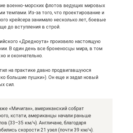
итие военно-морских флотов ведущих мировых
 темпами. Из-за того, что проектирование и
ого крейсера занимало несколько лет, боевые
ще до вступления в строй.
лийского «Дредноута» произвело настоящую
и. В один день все броненосцы мира, в том
но и окончательно.
тил на практике давно продвигавшуюся
ько большие пушки»). Он еще и задал новый
ых сил.
аже «Мичиган», американский собрат
ого, кстати, американцы начали раньше
лов (33–35 км/ч). Англичане, благодаря
ились скорости 21 узел (почти 39 км/ч).