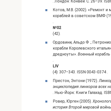
. Лондон: Конвей. С. 26–39. IS
Котов, М.В. (2002). «Ремонт 
кораблей в советском ВМФ (19
.
№02
(42).
Ордовини, Альдо Ф .; Петронио,
корабли Королевского итальян
дредноуты».
Военный корабль
.
LIV
(4): 307–343. ISSN 0043-0374 .
Престон, Энтони (1972).
Линко
энциклопедия линкоров всех н
. Нью-Йорк: Книги Галахад. ISB
Ровер, Юрген (2005).
Хронолог
история Второй мировой войн