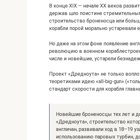
В конце XIX — начале XX веков разв
держав шло поистине стремительными
строительство броненосца или больш
корабли порой морально устаревали е
Но даже на этом фоне появление анг
революцию в военном кораблестроени
числе и новейшие, устарели безнадеж
Проект «Дредноута» не только вопло
теоретиками идею «all-big-gun» («тол
стандарт скорости для корабля главн
Новейшие броненосцы тех лет и д
«Дредноута», строительство котор
англичан, развивали ход в 18–19 уз
использованию паровых турбин, доб