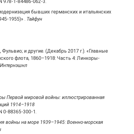
BN 978-1-84486-062-3.
и модернизация бывших германских и итальянских
45-1955)» .
Тайфун
 Фульвио; и другие. (Декабрь 2017 г.). «Главные
ского флота, 1860–1918: Часть 4: Линкоры-
 Интернэшнл
ры Первой мировой войны: иллюстрированная
аций 1914–1918
N 0-88365-300-1.
ия войны на море 1939–1945: Военно-морская
ы