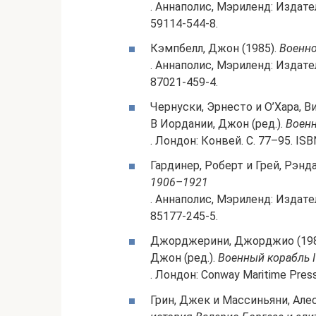
. Аннаполис, Мэриленд: Издат
59114-544-8.
Кэмпбелл, Джон (1985).
Военно
. Аннаполис, Мэриленд: Издат
87021-459-4.
Чернуски, Эрнесто и О’Хара, Ви
В Иордании, Джон (ред.).
Военн
. Лондон: Конвей. С. 77–95. IS
Гардинер, Роберт и Грей, Рэндал
1906–1921
. Аннаполис, Мэриленд: Издат
85177-245-5.
Джорджерини, Джорджио (1980)
Джон (ред.).
Военный корабль 
. Лондон: Conway Maritime Press
Грин, Джек и Массиньяни, Але