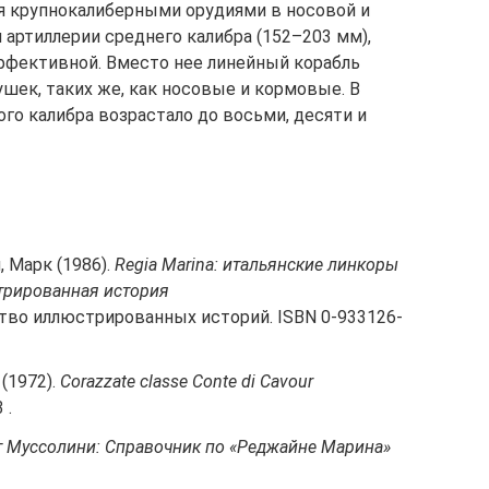
я крупнокалиберными орудиями в носовой и
артиллерии среднего калибра (152–203 мм),
ффективной. Вместо нее линейный корабль
ушек, таких же, как носовые и кормовые. В
ого калибра возрастало до восьми, десяти и
 Марк (1986).
Regia Marina: итальянские линкоры
трированная история
ство иллюстрированных историй. ISBN 0-933126-
 (1972).
Corazzate classe Conte di Cavour
 .
 Муссолини: Справочник по «Реджайне Марина»