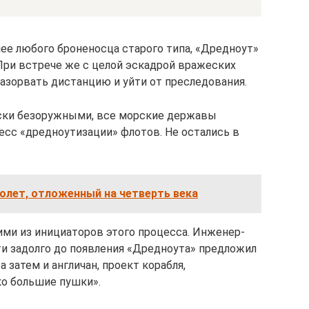
ьнее любого броненосца старого типа, «Дредноут»
 При встрече же с целой эскадрой вражеских
разорвать дистанцию и уйти от преследования.
ески безоружными, все морские державы
сс «дредноутизации» флотов. Не остались в
полет, отложенный на четверть века
ими из инициаторов этого процесса. Инженер-
и задолго до появления «Дредноута» предложил
 затем и англичан, проект корабля,
ко большие пушки».