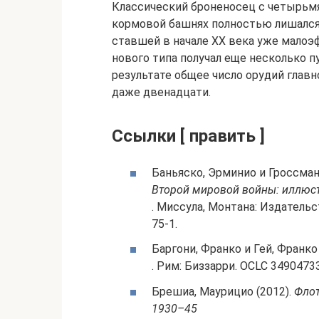
Классический броненосец с четырьм
кормовой башнях полностью лишался 
ставшей в начале ХХ века уже малоэ
нового типа получал еще несколько п
результате общее число орудий главн
даже двенадцати.
Ссылки [ править ]
Баньяско, Эрминио и Гроссман,
Второй мировой войны: иллюс
. Миссула, Монтана: Издатель
75-1.
Баргони, Франко и Гей, Франко
. Рим: Биззарри. OCLC 34904733
Брешиа, Маурицио (2012).
Флот
1930–45