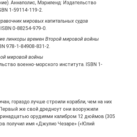
ие). Аннаполис, Мэриленд: Издательство
SBN 1-59114-119-2.
равочник мировых капитальных судов
 ISBN 0-88254-979-0.
ие линкоры времен Второй мировой войны
SBN 978-1-84908-831-2.
рой мировой войны
ельство военно-морского института. ISBN 1-
чан, гораздо лучше строили корабли, чем на них
 Первый же свой дредноут они вооружили
тринадцатью орудиями калибром 12 дюймов (305
ров получил имя «Джулио Чезаре» («Юлий