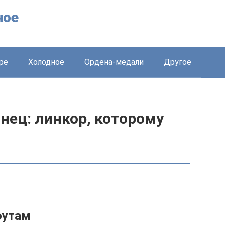
ное
ре
Холодное
Ордена-медали
Другое
нец: линкор, которому
оутам