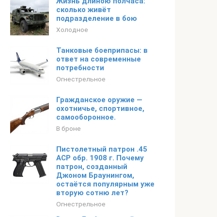
Жизнь длиною полчаса:
сколько живёт
подразделение в бою
Холодное
Танковые боеприпасы: в
ответ на современные
потребности
Огнестрельное
Гражданское оружие —
охотничье, спортивное,
самооборонное.
В броне
Пистолетный патрон .45
ACP обр. 1908 г. Почему
патрон, созданный
Джоном Браунингом,
остаётся популярным уже
вторую сотню лет?
Огнестрельное