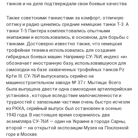
танков и на деле подтверждали свои боевые качества.
Также советскими танкистами за комфорт, отличную
оптику и радио ценились средние немецкие танки Т-3. А
танки Т-5 Пантера комплектовались опытными
экипажами и использовались, в основном, для борьбы с
танками. Достоверно известно также, что немецкая
трофейная техника использовалась для создания
гибридных боевых машин. Например СУ-76И, индекс «и»
обозначает иностранную базу, использовавшуюся для
самоходки на базе захваченных трофейных танков Pz
Kpfw III. СУ-76И выпускалась серийно на
машиностроительном заводе № 37 г. Мытищи. Всего
была выпущена двести одна самоходная артиллерийская
установка , которые вследствие малочисленности и
трудностей с запасными частями очень быстро исчезли
из РККА, серийный выпуск был остановлен в осенью
1943 года. В настоящее время сохранилось два
экземпляра СУ-76И — один на Украине в городе Сарны,
второй — на открытой экспозиции Музея на Поклонной
горе в Москве.