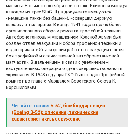
машины. Восьмого октября все тот же Климов командуя
взводом из трёх StuG III ( в документе именуются
«немецкие танки без башни»), «совершил дерзкую
вылазку в тыл врага». В конце 1941 года в целях более
организованного сбора и ремонта трофейной техники
Автобронетанковым управлением Красной Армии был
создан отдел эвакуации и сбора трофейной техники и
издан приказ «Об ускорении работ по эвакуации с поля
боя трофейной и отечественной автобронетанковой
матчасти». В дальнейшем в связи с увеличением
наступательных операций отдел совершенствовался и
укрупнялся. В 1943 году при ГКО был создан Трофейный
комитет во главе с Маршалом Советского Союза К.
Ворошиловым.
Читайте также:
Б-52, бомбардировщик
(Boeing B-52): описание, технические
характеристики, вооружение