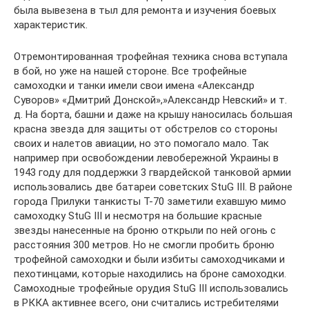
была вывезена в тыл для ремонта и изучения боевых
характеристик.
Отремонтированная трофейная техника снова вступала
в бой, но уже на нашей стороне. Все трофейные
самоходки и танки имели свои имена «Александр
Суворов» «Дмитрий Донской»,»Александр Невский» и т.
д. На борта, башни и даже на крышу наносилась большая
красна звезда для защиты от обстрелов со стороны
своих и налетов авиации, но это помогало мало. Так
например при освобождении левобережной Украины в
1943 году для поддержки 3 гвардейской танковой армии
использовались две батареи советских StuG III. В районе
города Прилуки танкисты Т-70 заметили ехавшую мимо
самоходку StuG III и несмотря на большие красные
звезды нанесенные на броню открыли по ней огонь с
расстояния 300 метров. Но не смогли пробить броню
трофейной самоходки и были избиты самоходчиками и
пехотинцами, которые находились на броне самоходки.
Самоходные трофейные орудия StuG III использовались
в РККА активнее всего, они считались истребителями