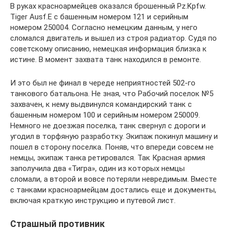
В руках красноармейцев оказался брошенный Pz.Kpfw.
Tiger Ausf.E с башенным номером 121 и серийным
номером 250004. Согласно немецким данным, у него
сломался двигатель и вышел из строя радиатор. Судя по
советскому описанию, немецкая информация близка к
истине. В момент захвата танк находился в ремонте.
И это был не финал в череде неприятностей 502-го
танкового батальона. Не зная, что Рабочий поселок №5
захвачен, к нему выдвинулся командирский танк с
башенным номером 100 и серийным номером 250009.
Немного не доезжая поселка, танк свернул с дороги и
угодил в торфяную разработку. Экипаж покинул машину и
пошел в сторону поселка. Поняв, что впереди совсем не
немцы, экипаж танка ретировался. Так Красная армия
заполучила два «Тигра», один из которых немцы
сломали, а второй и вовсе потеряли невредимым. Вместе
с танками красноармейцам достались еще и документы,
включая краткую инструкцию и путевой лист.
Страшный противник