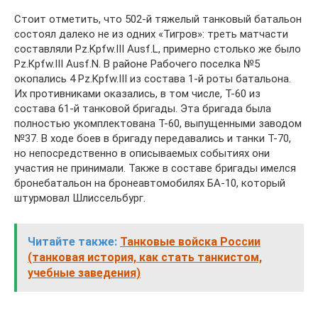
Стоит отметить, что 502-й тяжелый танковый батальон
состоял далеко не из одних «Тигров»: треть матчасти
составляли Pz.Kpfw.III Ausf.L, примерно столько же было
Pz.Kpfw.III Ausf.N. В районе Рабочего поселка №5
окопались 4 Pz.Kpfw.III из состава 1-й роты батальона.
Их противниками оказались, в том числе, Т-60 из
состава 61-й танковой бригады. Эта бригада была
полностью укомплектована Т-60, выпущенными заводом
№37. В ходе боев в бригаду передавались и танки Т-70,
но непосредственно в описываемых событиях они
участия не принимали. Также в составе бригады имелся
бронебатальон на бронеавтомобилях БА-10, который
штурмовал Шлиссельбург.
Читайте также:
Танковые войска России
(танковая история, как стать танкистом,
учебные заведения)