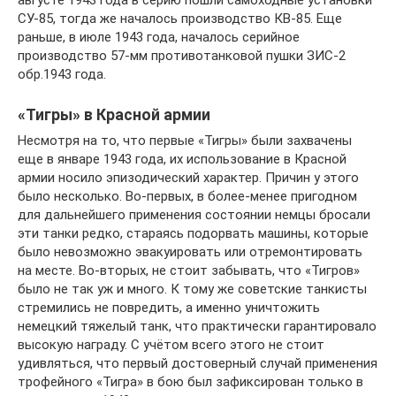
августе 1943 года в серию пошли самоходные установки
СУ-85, тогда же началось производство КВ-85. Еще
раньше, в июле 1943 года, началось серийное
производство 57-мм противотанковой пушки ЗИС-2
обр.1943 года.
«Тигры» в Красной армии
Несмотря на то, что первые «Тигры» были захвачены
еще в январе 1943 года, их использование в Красной
армии носило эпизодический характер. Причин у этого
было несколько. Во-первых, в более-менее пригодном
для дальнейшего применения состоянии немцы бросали
эти танки редко, стараясь подорвать машины, которые
было невозможно эвакуировать или отремонтировать
на месте. Во-вторых, не стоит забывать, что «Тигров»
было не так уж и много. К тому же советские танкисты
стремились не повредить, а именно уничтожить
немецкий тяжелый танк, что практически гарантировало
высокую награду. С учётом всего этого не стоит
удивляться, что первый достоверный случай применения
трофейного «Тигра» в бою был зафиксирован только в