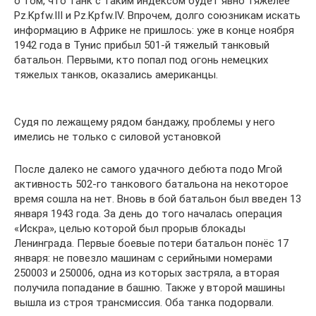
о том, что танк с таким индексом будет явно тяжелее
Pz.Kpfw.III и Pz.Kpfw.IV. Впрочем, долго союзникам искать
информацию в Африке не пришлось: уже в конце ноября
1942 года в Тунис прибыл 501-й тяжелый танковый
батальон. Первыми, кто попал под огонь немецких
тяжелых танков, оказались американцы.
Судя по лежащему рядом бандажу, проблемы у него
имелись не только с силовой установкой
После далеко не самого удачного дебюта подо Мгой
активность 502-го танкового батальона на некоторое
время сошла на нет. Вновь в бой батальон был введен 13
января 1943 года. За день до того началась операция
«Искра», целью которой был прорыв блокады
Ленинграда. Первые боевые потери батальон понёс 17
января: не повезло машинам с серийными номерами
250003 и 250006, одна из которых застряла, а вторая
получила попадание в башню. Также у второй машины
вышла из строя трансмиссия. Оба танка подорвали.