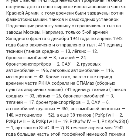
И уже с весны 1942 года немецкая трофейная техника
получила достаточно широкое использование в частях
Красной Армии, к тому времени были захвачены сотни
фашистских машин, танков и самоходных установок.
Подлежащие ремонту машину отправлялись в тыл на
заводы Москвы. Например, только 5-ой армией
Западного фронта с декабря 1941года по апрель 1942
года было захвачено и отправлено в тыл : 411 единиц
техники (танков средних — 13, лёгких — 12,
бронеавтомобилей — 3, тягачей — 24,
бронетранспортёров — 2, САУ — 2, грузовых
автомобилей — 196, легковых автомобилей — 116,
мотоциклов — 43. Кроме того, за этот же период
времени части РККА собрали на СПАМах (сборных
пунктах аварийных машин) 741 единицу техники (танков
средних — 33, лёгких — 26, бронеавтомобилей — 3,
тягачей — 17, бронетранспортёров — 2, САУ — 6,
автомобилей грузовых — 462, автомобилей легковых —
140, мотоциклов — 52), а ещё 38 танков ( PzKpfw I — 2,
PzKpfw II — 8, PzKpfw III — 19, PzKpfw IV — 1, Pz.Kpfw.38(t)
— 1, арттанков StuG III — 7). В течение апреля-мая 1942
года большая часть этой трофейной немецкой техники