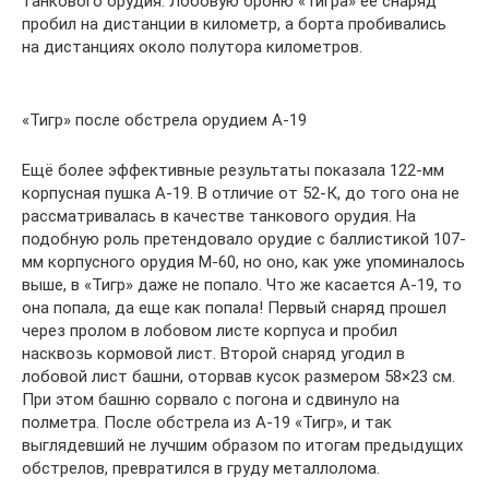
танкового орудия. Лобовую броню «Тигра» ее снаряд
пробил на дистанции в километр, а борта пробивались
на дистанциях около полутора километров.
«Тигр» после обстрела орудием А-19
Ещё более эффективные результаты показала 122-мм
корпусная пушка А-19. В отличие от 52-К, до того она не
рассматривалась в качестве танкового орудия. На
подобную роль претендовало орудие с баллистикой 107-
мм корпусного орудия М-60, но оно, как уже упоминалось
выше, в «Тигр» даже не попало. Что же касается А-19, то
она попала, да еще как попала! Первый снаряд прошел
через пролом в лобовом листе корпуса и пробил
насквозь кормовой лист. Второй снаряд угодил в
лобовой лист башни, оторвав кусок размером 58×23 см.
При этом башню сорвало с погона и сдвинуло на
полметра. После обстрела из А-19 «Тигр», и так
выглядевший не лучшим образом по итогам предыдущих
обстрелов, превратился в груду металлолома.