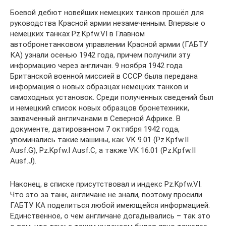
Боевой дебют новейших немецких танков прошёл для
руководства Красной армии незамеченным. Впервые о
немецких танках Pz.Kpfw.VI в Главном
автобронетанковом управлении Красной армии (ГАБТУ
КА) узнали осенью 1942 года, причем получили эту
информацию через англичан. 9 ноября 1942 года
Британской военной миссией в СССР была передана
информация о новых образцах немецких танков и
самоходных установок. Среди полученных сведений был
и немецкий список новых образцов бронетехники,
захваченный англичанами в Северной Африке. В
документе, датированном 7 октября 1942 года,
упоминались такие машины, как VK 9.01 (Pz.Kpfw.II
Ausf.G), Pz.Kpfw.I Ausf.C, а также VK 16.01 (Pz.Kpfw.II
Ausf.J).
Наконец, в списке присутствовал и индекс Pz.Kpfw.VI.
Что это за танк, англичане не знали, поэтому просили
ГАБТУ КА поделиться любой имеющейся информацией.
Единственное, о чем англичане догадывались – так это