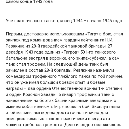
самом конце 1943 года.
Учет захваченных танков, конец 1944 – начало 1945 года
Первым, достоверно использовавшим «Тигр» в бою, стал
экипаж под командованием гвардии лейтенанта Н.И.
Ревякина из 28-й гвардейской танковой бригады. 27
декабря 1943 года один из «Тигров» 501-го танкового
батальона застрял в воронке, его экипаж убежал, а сам
танк стал трофеем. На следующий день танк был
зачислен в состав 28-й бригады. Ревякина назначили
командиром трофейного тяжёлого танка по той причине,
что он уже имел большой боевой опыт и боевые
награды – два ордена Отечественной войны 1-й степени
и орден Красной Звезды. 5 января трофейный танк с
нанесенными на бортах башни красными звездами и с
именем собственным «Тигр» пошел в бой. Эксплуатация
этой машины выглядела достаточно типично для
немецких тяжёлых танков: практически всегда эта
машина требовала ремонта. Дело изрядно осложнялось