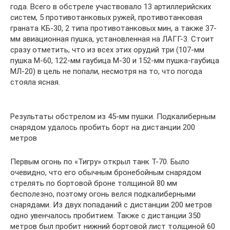
года. Всего в обстреле участвовало 13 артиллерийских
систем, 5 противотанковых ружей, противотанковая
граната КБ-30, 2 типа противотанковых мин, а также 37-
мм авиационная пушка, установленная на ЛАГГ-3. Стоит
сразу отметить, что из всех этих орудий три (107-мм
пушка М-60, 122-мм гаубица М-30 и 152-мм пушка-гаубица
МЛ-20) в цель не попали, несмотря на то, что погода
стояла ясная.
Результаты обстрелом из 45-мм пушки. Подкалиберным
снарядом удалось пробить борт на дистанции 200
метров
Первым огонь по «Тигру» открыл танк Т-70. Было
очевидно, что его обычным бронебойным снарядом
стрелять по бортовой броне толщиной 80 мм
бесполезно, поэтому огонь велся подкалиберными
снарядами. Из двух попаданий с дистанции 200 метров
одно увенчалось пробитием. Также с дистанции 350
метров был пробит нижний бортовой лист толщиной 60