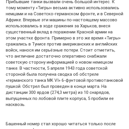
Прибывшие танки вызвали очень большой интерес. К
тому моменту «Тигры» весьма активно использовались
немцами и на Советско-германском фронте, и в Северной
Африке. Впервые эти машины по-настоящему массово
использовались в ходе сражения за Харьков, внеся
существенный вклад в поражении Красной армии на
этом участке фронта. Примерно в это же время «Тигры»
сражались в Тунисе против американских и английских
войск, нанося им серьёзные потери. Стоит отметить,
что англичане достаточно оперативно снабжали
советскую сторону информацией о новом немецком
танке. В частности, 5 апреля 1943 года советской
стороной была получена сводка об обстреле
«германского танка MK VI» 6-фунтовой противотанковой
пушкой. Обстрел был проведен в конце марта. На
дистанции 300 ярдов (274,3 метра) из 10 снарядов,
выпущенных по лобовой плите корпуса, 5 пробили ее
насквозь.
Башенный номер стал хорошо читаться только после