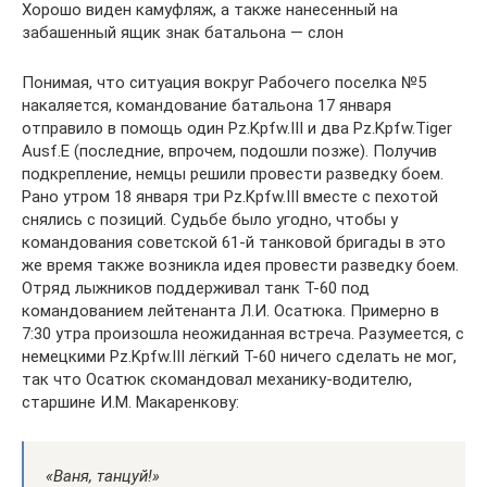
Хорошо виден камуфляж, а также нанесенный на
забашенный ящик знак батальона — слон
Понимая, что ситуация вокруг Рабочего поселка №5
накаляется, командование батальона 17 января
отправило в помощь один Pz.Kpfw.III и два Pz.Kpfw.Tiger
Ausf.E (последние, впрочем, подошли позже). Получив
подкрепление, немцы решили провести разведку боем.
Рано утром 18 января три Pz.Kpfw.III вместе с пехотой
снялись с позиций. Судьбе было угодно, чтобы у
командования советской 61-й танковой бригады в это
же время также возникла идея провести разведку боем.
Отряд лыжников поддерживал танк Т-60 под
командованием лейтенанта Л.И. Осатюка. Примерно в
7:30 утра произошла неожиданная встреча. Разумеется, с
немецкими Pz.Kpfw.III лёгкий Т-60 ничего сделать не мог,
так что Осатюк скомандовал механику-водителю,
старшине И.М. Макаренкову:
«Ваня, танцуй!»