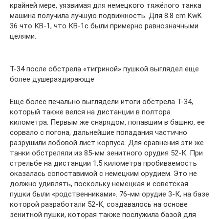
крайней мере, уязвимая для немецкого тяжёлого танка
машина получила лучшую подвижность. Для 8.8 cm KwK
36 что КВ-1, что КВ-1с были примерно равнозначными
целями.
Т-34 после обстрела «тигриной» пушкой выглядел еще
более душераздирающе
Еще более печально выглядели итоги обстрела Т-34,
который также велся на дистанции в полтора
километра. Первым же снарядом, попавшим в башню, ее
сорвало с погона, дальнейшие попадания частично
разрушили лобовой лист корпуса. Для сравнения эти же
танки обстреляли из 85-мм зенитного орудия 52-К. При
стрельбе на дистанции 1,5 километра пробиваемость
оказалась сопоставимой с немецким орудием. Это не
должно удивлять, поскольку немецкая и советская
пушки были «родственниками». 76-мм орудие 3-К, на базе
которой разработали 52-К, создавалось на основе
зенитной пушки, которая также послужила базой для