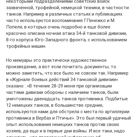
некоторыми подразделениями советских войск
захваченной, трофейной, немецкой техники, в частности
танков. Например в различных статьях и публикациях
часто используются воспоминания Г.Пенежко и М.
Попеля, в которых очень подробно и еще более
красочно описана ночная атака 34-й танковой дивизии,
8-го корпуса Юго-Западного фронта, с использованием
трофейных машин.
Но мемуары это практически художественное
произведение, а вот если почитать документы, то
можно заметить, что все было не совсем так. Например
в «Журнале боевых действий 34 танковой дивизии»
сказано : «В течение 28-29 июня при организации
частями дивизии обороны с наличием танков, были
уничтожены двенадцать танков противника. Подбитые
12 немецких танков, в большинстве средние,
используются нами для обстрела с места по артиллерии
противника в Вербах и Птичье». Это был первый удачный
опыт использования немецких танков против своих
хозяев, да еще и в первые дни войны. И все таки, надо