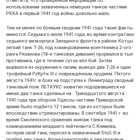
отметить, что проверенной информации об
использовании захваченных немецких танков частями
РККА в первый 1941 год войны довольно мало.
Тем не менее по боевым сводкам 1941 года такие факты
имеются: Седьмого июля 1941 года, во время контратаки
седьмого мехкорпуса Западного фронта в районе Котцы
легкий танк Т-26, под командованием воентехника 2-ого
ранга Рязанова (18-я танковая дивизия) прорвался в тыл
противника, где в течение суток вёл бой. Затем
вырвался из окружения к своим, выведя два Т-26 и один
трофейный PzKpfw III с повреждённым орудием. Пятого
августа 1941г. в боях на подступах к Ленинграду сводный
танковый полк ЛБТКУКС захватил подорвавшиеся на
минах два танка сделаных на . Тринадцатого августа
1941 года при обороне Одессы частями Приморской
армии было подбито 12 танков, три из которых были
впоследствии отремонтированы. В сентябре 1941 г. во
время Смоленского сражения экипаж танка под
командованием младшего лейтенанта С.Климова,
потеряв свой танк, пересел в захваченный StuG III и
подбил два танка, бронетранспортёр и две грузовые