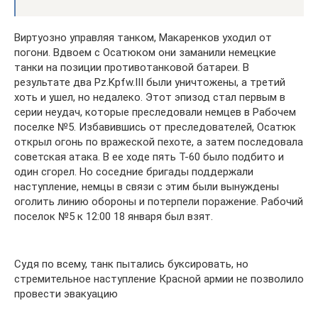
Виртуозно управляя танком, Макаренков уходил от
погони. Вдвоем с Осатюком они заманили немецкие
танки на позиции противотанковой батареи. В
результате два Pz.Kpfw.III были уничтожены, а третий
хоть и ушел, но недалеко. Этот эпизод стал первым в
серии неудач, которые преследовали немцев в Рабочем
поселке №5. Избавившись от преследователей, Осатюк
открыл огонь по вражеской пехоте, а затем последовала
советская атака. В ее ходе пять Т-60 было подбито и
один сгорел. Но соседние бригады поддержали
наступление, немцы в связи с этим были вынуждены
оголить линию обороны и потерпели поражение. Рабочий
поселок №5 к 12:00 18 января был взят.
Судя по всему, танк пытались буксировать, но
стремительное наступление Красной армии не позволило
провести эвакуацию