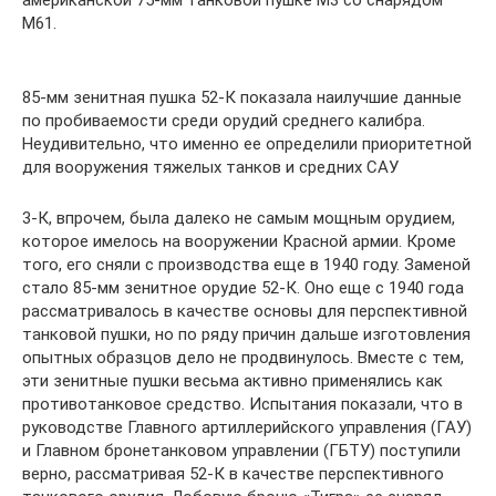
американской 75-мм танковой пушке М3 со снарядом
M61.
85-мм зенитная пушка 52-К показала наилучшие данные
по пробиваемости среди орудий среднего калибра.
Неудивительно, что именно ее определили приоритетной
для вооружения тяжелых танков и средних САУ
3-К, впрочем, была далеко не самым мощным орудием,
которое имелось на вооружении Красной армии. Кроме
того, его сняли с производства еще в 1940 году. Заменой
стало 85-мм зенитное орудие 52-К. Оно еще с 1940 года
рассматривалось в качестве основы для перспективной
танковой пушки, но по ряду причин дальше изготовления
опытных образцов дело не продвинулось. Вместе с тем,
эти зенитные пушки весьма активно применялись как
противотанковое средство. Испытания показали, что в
руководстве Главного артиллерийского управления (ГАУ)
и Главном бронетанковом управлении (ГБТУ) поступили
верно, рассматривая 52-К в качестве перспективного