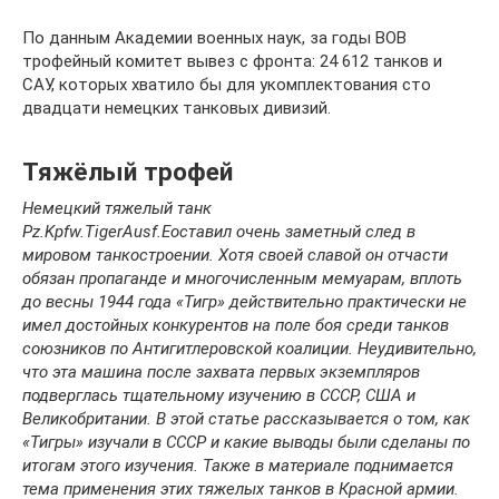
По данным Академии военных наук, за годы ВОВ
трофейный комитет вывез с фронта: 24 612 танков и
САУ, которых хватило бы для укомплектования сто
двадцати немецких танковых дивизий.
Тяжёлый трофей
Немецкий тяжелый танк
Pz
.
Kpfw
.
Tiger
Ausf
.
E
оставил очень заметный след в
мировом танкостроении. Хотя своей славой он отчасти
обязан пропаганде и многочисленным мемуарам, вплоть
до весны 1944 года «Тигр» действительно практически не
имел достойных конкурентов на поле боя среди танков
союзников по Антигитлеровской коалиции. Неудивительно,
что эта машина после захвата первых экземпляров
подверглась тщательному изучению в СССР, США и
Великобритании. В этой статье рассказывается о том, как
«Тигры» изучали в СССР и какие выводы были сделаны по
итогам этого изучения. Также в материале поднимается
тема применения этих тяжелых танков в Красной армии.